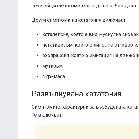
Тези общи симптоми могат да се наблюдават п
Други симптоми на кататония включват:
каталепсия, която е вид мускулна скован
негативизъм, който е липса на отговор 
ехопраксия, която е имитация на движен
мутизъм
с гримаса
Развълнувана кататония
Симптомите, характерни за възбудената ката
Те включват: