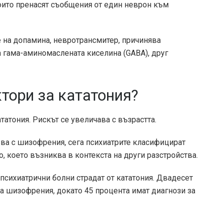
оито пренасят съобщения от един неврон към
е на допамина, невротрансмитер, причинява
на гама-аминомаслената киселина (GABA), друг
тори за кататония?
татония. Рискът се увеличава с възрастта.
зва с шизофрения, сега психиатрите класифицират
, което възниква в контекста на други разстройства.
психиатрични болни страдат от кататония. Двадесет
за шизофрения, докато 45 процента имат диагнози за