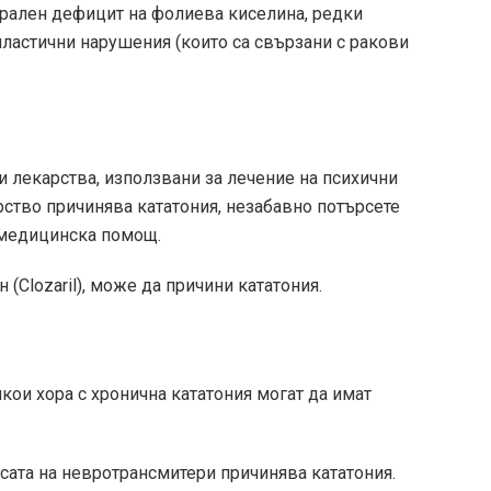
брален дефицит на фолиева киселина, редки
ластични нарушения (които са свързани с ракови
и лекарства, използвани за лечение на психични
рство причинява кататония, незабавно потърсете
 медицинска помощ.
 (Clozaril), може да причини кататония.
кои хора с хронична кататония могат да имат
сата на невротрансмитери причинява кататония.