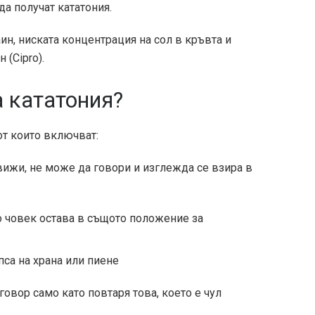
а получат кататония.
ин, ниската концентрация на сол в кръвта и
 (Cipro).
а кататония?
от които включват:
вижи, не може да говори и изглежда се взира в
то човек остава в същото положение за
са на храна или пиене
говор само като повтаря това, което е чул