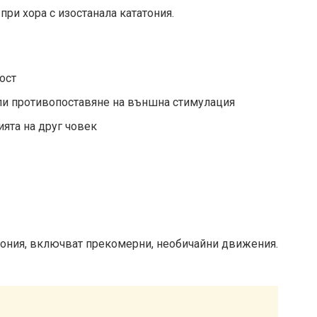
ри хора с изостанала кататония.
ост
или противопоставяне на външна стимулация
ията на друг човек
тония, включват прекомерни, необичайни движения.