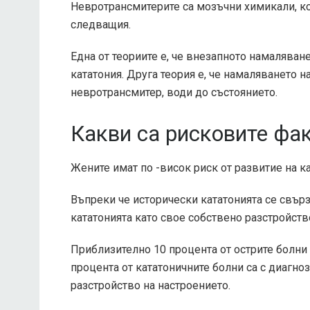
Невротрансмитерите са мозъчни химикали, к
следващия.
Една от теориите е, че внезапното намаляван
кататония. Друга теория е, че намаляването 
невротрансмитер, води до състоянието.
Какви са рисковите фак
Жените имат по -висок риск от развитие на ка
Въпреки че исторически кататонията се свър
кататонията като свое собствено разстройство
Приблизително 10 процента от острите болни 
процента от кататоничните болни са с диагно
разстройство на настроението.