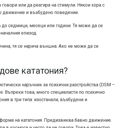
 говори или да реагира на стимули. Някои хора с
но движение и възбудено поведение.
 до седмици, месеци или години. Тя може да се
началния епизод.
чина, тя се нарича външна. Ако не може да се
идове кататония?
истически наръчник за психични разстройства (DSM –
ве. Въпреки това, много специалисти по психично
ния в три типа: изостанали, възбудени и
а форма на кататония. Предизвиква бавно движение.
а в космоса и често да не говори. Това е известно