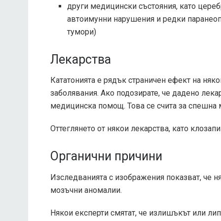
други медицински състояния, като цере
автоимунни нарушения и редки паранеоп
тумори)
Лекарства
Кататонията е рядък страничен ефект на няко
заболявания. Ако подозирате, че дадено лека
медицинска помощ. Това се счита за спешна
Оттеглянето от някои лекарства, като клозапин
Органични причини
Изследванията с изображения показват, че ня
мозъчни аномалии.
Някои експерти смятат, че излишъкът или лип