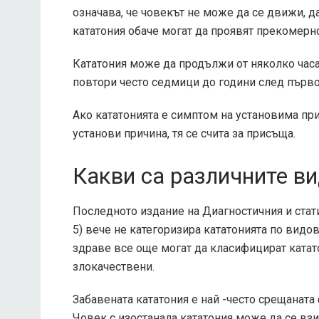
означава, че човекът не може да се движи, да
кататония обаче могат да проявят прекомер
Кататония може да продължи от няколко часа
повтори често седмици до години след първо
Ако кататонията е симптом на установима при
установи причина, тя се счита за присъща.
Какви са различните в
Последното издание на Диагностичния и стат
5) вече не категоризира кататонията по видо
здраве все още могат да класифицират катато
злокачествени.
Забавената кататония е най -често срещанат
Човек с изостанала кататония може да се взир