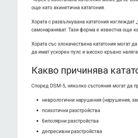
още като акинетична кататония.
Хората с развълнувана кататония изглеждат „
самонараняват. Тази форма е известна още ка
Хората със злокачествена кататония могат да
да имат ускорен пулс и високо кръвно наляга
Какво причинява катат
Според DSM-5, няколко състояния могат да пр
неврологични нарушения (нарушения, зас
психотични разстройства
биполярни разстройства
депресивни разстройства