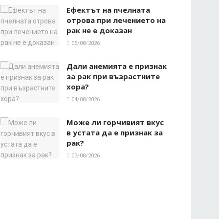
Ефектът на пчелната
отрова при лечението на
рак не е доказан
05/08/2026
Дали анемията е признак
за рак при възрастните
хора?
04/08/2026
Може ли горчивият вкус
в устата да е признак за
рак?
03/08/2026