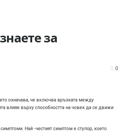
 знаете за
0
оето означава, че включва връзката между
та влияе върху способността на човек да се движи
 симптоми. Най -честият симптом е ступор, което