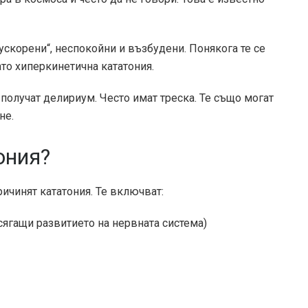
ускорени“, неспокойни и възбудени. Понякога те се
то хиперкинетична кататония.
 получат делириум. Често имат треска. Те също могат
не.
ония?
ичинят кататония. Те включват:
ягащи развитието на нервната система)