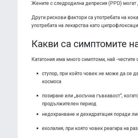
Жените с следродилна депресия (PPD) могат д
Други рискови фактори са употребата на кока
употребата на лекарства като ципрофлоксацин
Какви са симптомите н
Кататония има много симптоми, най -честите 
ступор, при който човек не може да се д
космоса
позиране или „восъчна гъвкавост“, кога
продължителен период
недохранване и дехидратация поради лип
ехолалия, при която човек реагира на раз