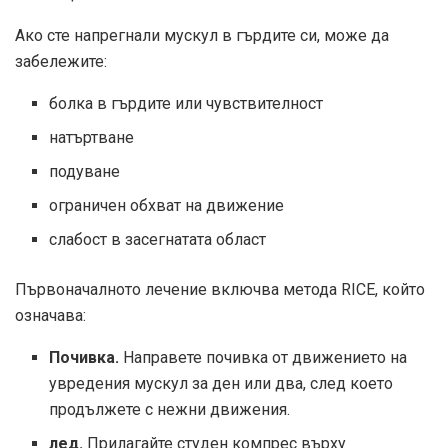
Ако сте напрегнали мускул в гърдите си, може да
забележите:
болка в гърдите или чувствителност
натъртване
подуване
ограничен обхват на движение
слабост в засегнатата област
Първоначалното лечение включва метода RICE, който
означава:
Почивка.
Направете почивка от движението на
увредения мускул за ден или два, след което
продължете с нежни движения.
лед.
Прилагайте студен компрес върху