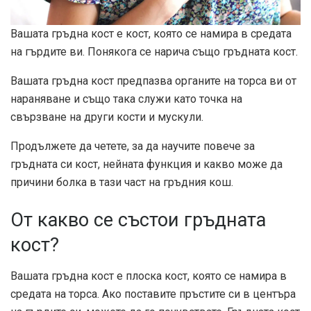
Вашата гръдна кост е кост, която се намира в средата
на гърдите ви. Понякога се нарича също гръдната кост.
Вашата гръдна кост предпазва органите на торса ви от
нараняване и също така служи като точка на
свързване на други кости и мускули.
Продължете да четете, за да научите повече за
гръдната си кост, нейната функция и какво може да
причини болка в тази част на гръдния кош.
От какво се състои гръдната
кост?
Вашата гръдна кост е плоска кост, която се намира в
средата на торса. Ако поставите пръстите си в центъра