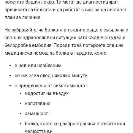
посетите Вашия лекар. Те могат да диагностицират
причината за болката и да работят с вас, за да съставят
план за лечение.
Не забравяйте, че болката в гърдите също е свързана с
спешни здравословни ситуации като сърдечен удар и
белодробна емболия. Поради това потърсете спешна
медицинска помощ за болка в гърдите, която:
е нов или необясним
не изчезва след няколко минути
е придружено от симптоми като:
недостиг на въздух
изпотяване
замаяност
болка, която се разпространява в ръката или
челюстта ви