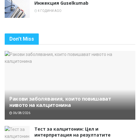
Инжекция Guselkumab
4 ГОДИНИ AGO
Don't Miss
Ракови заболявания, които повишават
нивото на калцитонина
06/08/2026
Тест за калцитонин: Цел и
интерпретация на резултатите