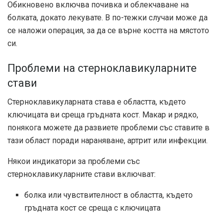
Обикновено включва почивка и облекчаване на
болката, докато лекувате. В по-тежки случаи може да
се наложи операция, за да се върне костта на мястото
си.
Проблеми на стерноклавикуларните
стави
Стерноклавикуларната става е областта, където
ключицата ви среща гръдната кост. Макар и рядко,
понякога можете да развиете проблеми със ставите в
тази област поради нараняване, артрит или инфекции.
Някои индикатори за проблеми със
стерноклавикуларните стави включват:
болка или чувствителност в областта, където
гръдната кост се среща с ключицата