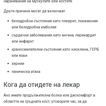
наранявания на мускулите или костите.
Други причини могат да включват:
белодробни състояния като плеврит, пневмония
или белодробна емболия
сърдечни заболявания като ангина, перикардит
или инфаркт
храносмилателни състояния като киселини, ГЕРБ
или язви
хернии
паническа атака
Кога да отидете на лекар
Ако имате продължителна болка или дискомфорт в
областта на гръдната кост, уговорете час, за да