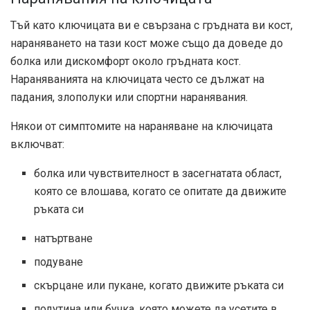
Тъй като ключицата ви е свързана с гръдната ви кост,
нараняването на тази кост може също да доведе до
болка или дискомфорт около гръдната кост.
Нараняванията на ключицата често се дължат на
падания, злополуки или спортни наранявания.
Някои от симптомите на нараняване на ключицата
включват:
болка или чувствителност в засегнатата област,
която се влошава, когато се опитате да движите
ръката си
натъртване
подуване
скърцане или пукане, когато движите ръката си
подутина или бучка, която можете да усетите в