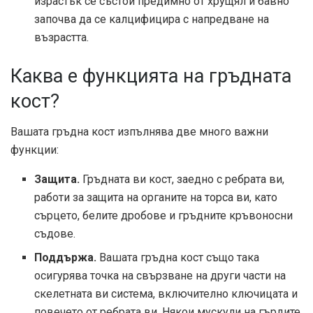
израстък се състои предимно от хрущял и бавно
започва да се калцифицира с напредване на
възрастта.
Каква е функцията на гръдната
кост?
Вашата гръдна кост изпълнява две много важни
функции:
Защита.
Гръдната ви кост, заедно с ребрата ви,
работи за защита на органите на торса ви, като
сърцето, белите дробове и гръдните кръвоносни
съдове.
Поддържа.
Вашата гръдна кост също така
осигурява точка на свързване на други части на
скелетната ви система, включително ключицата и
повечето от ребрата ви. Някои мускули на гърдите