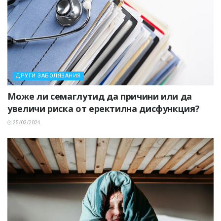
ДРУГИ ЗАБОЛЯВАНИЯ
Може ли семаглутид да причини или да
увеличи риска от еректилна дисфункция?
25/02/2024