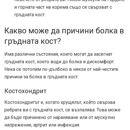
и горната част на корема също се свързват с
гръдната кост.
Какво може да причини болка в
гръдната кост?
Има различни състояния, които могат да засегнат
гръдната кост, което води до болка и дискомфорт.
Нека се потопим по-дълбоко в някои от най-честите
причини за болка в гръдната кост.
Костохондрит
Костохондритът е, когато хрущялът, който свързва
ребрата ви с гръдната кост, се възпалява. Това може
да бъде причинено от нараняване или от мускулно
напрежение, артрит или инфекция.