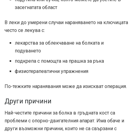
засегнатата област
В леки до умерени случаи нараняването на ключицата
често се лекува с:
лекарства за облекчаване на болката и
подуването
подкрепа с помощта на прашка за ръка
физиотерапевтични упражнения
По-тежките наранявания може да изискват операция.
Други причини
Най-честите причини за болка в гръдната кост са
проблеми с опорно-двигателния апарат. Има обаче и
други възможни причини, които не са свързани с