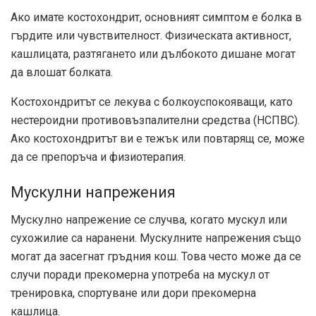
Ако имате костохондрит, основният симптом е болка в
гърдите или чувствителност. Физическата активност,
кашлицата, разтягането или дълбокото дишане могат
да влошат болката.
Костохондритът се лекува с болкоуспокояващи, като
нестероидни противовъзпалителни средства (НСПВС).
Ако костохондритът ви е тежък или повтарящ се, може
да се препоръча и физиотерапия.
Мускулни напрежения
Мускулно напрежение се случва, когато мускул или
сухожилие са наранени. Мускулните напрежения също
могат да засегнат гръдния кош. Това често може да се
случи поради прекомерна употреба на мускул от
тренировка, спортуване или дори прекомерна
кашлица.