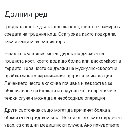
Долния ред
Гръдната кост е дълга, плоска кост, която се намира в
средата на гръдния кош. Осигурява както подкрепа,
така и защита за вашия торс.
Няколко състояния могат директно да засегнат
гръдната кост, което води до болка или дискомфорт в
гърдите. Това често се дължи на мускулно-скелетни
проблеми като наранявания, артрит или инфекции.
Лечението често включва почивка и лекарства за
облекчаване на болката и подуването, въпреки че в
тежки случаи може да е необходима операция.
Други състояния също могат да причинят болка в
областта на гръдната кост. Някои от тях, като сърдечен
удар, са спешни медицински случаи. Ако почувствате