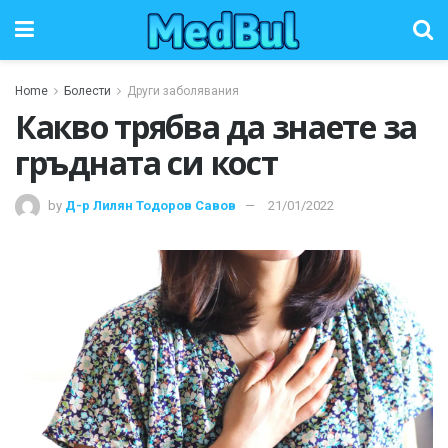
Home
Болести
Други заболявания
Какво трябва да знаете за
гръдната си кост
by
Д-р Лилян Тодоров Савов
21/01/2022