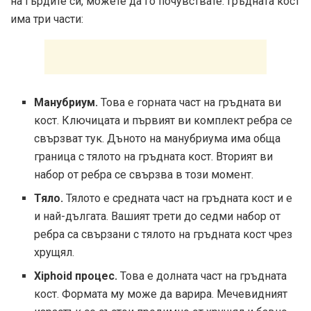
на гърдите си, можете да го почувствате. Гръдната кост
има три части:
Манубриум.
Това е горната част на гръдната ви
кост. Ключицата и първият ви комплект ребра се
свързват тук. Дъното на манубриума има обща
граница с тялото на гръдната кост. Вторият ви
набор от ребра се свързва в този момент.
Тяло.
Тялото е средната част на гръдната кост и е
и най-дългата. Вашият трети до седми набор от
ребра са свързани с тялото на гръдната кост чрез
хрущял.
Xiphoid процес.
Това е долната част на гръдната
кост. Формата му може да варира. Мечевидният