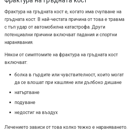
Фрактура на гръдната кост
Фрактура на гръдната кост е, когато има счупване на
гръдната кост. В
най-честата причина
от това е травма
с тъп удар от автомобилна катастрофа. Други
потенциални причини включват падания и спортни
наранявания.
Някои от симптомите на фрактура на гръдната кост
включват:
болка в гърдите или чувствителност, които могат
да се влошат при кашляне или дълбоко дишане
натъртване
подуване
недостиг на въздух
Лечението зависи от това колко тежко е нараняването.