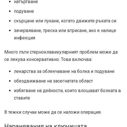
натъртване
подуване
скърцане или пукане, когато движите ръката си
зачервяване, треска или втрисане, ако е налице
инфекция
Много пъти стерноклавикуларният проблем може да
се лекува консервативно. Това включва:
лекарства за облекчаване на болка и подуване
обездвижване на засегнатата област
избягване на дейности, които влошават болката в
ставите
В тежки случаи може да се наложи операция.
Наранявания на ключицата