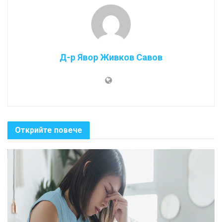
Д-р Явор Живков Савов
Открийте повече