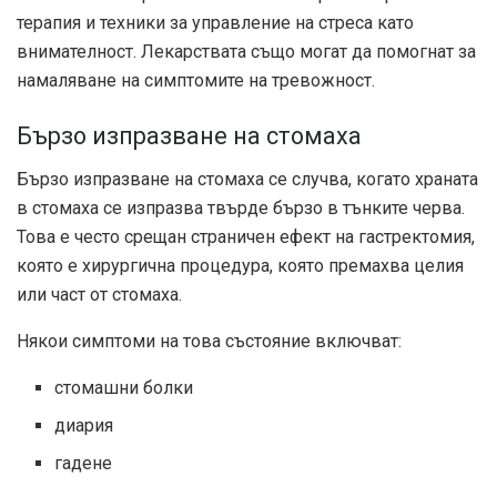
терапия и техники за управление на стреса като
внимателност. Лекарствата също могат да помогнат за
намаляване на симптомите на тревожност.
Бързо изпразване на стомаха
Бързо изпразване на стомаха се случва, когато храната
в стомаха се изпразва твърде бързо в тънките черва.
Това е често срещан страничен ефект на гастректомия,
която е хирургична процедура, която премахва целия
или част от стомаха.
Някои симптоми на това състояние включват:
стомашни болки
диария
гадене