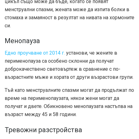
цикъл също може да бъде, когато се появят
менструални спазми, жената може да изпита болки в
стомаха и замаяност в резултат на нивата на хормоните
си.
Менопауза
Едно проучване от 2014 г.
установи, че жените в
перименопауза са особено склонни да получат
доброкачествено световъртеж в сравнение с по-
възрастните мъже и хората от други възрастови групи.
Тъй като менструалните спазми могат да продължат по
време на перименопаузата, някои жени могат да
получат и двете. Обикновено менопаузата настъпва на
възраст между 45 и 58 години.
Тревожни разстройства