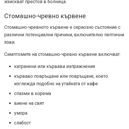
изискват престой в болница.
Стомашно-чревно кървене
Стомашно-чревното кървене е сериозно състояние с
различни потенциални причини, включително пептични
язви.
Симптомите на стомашно-чревно кървене включват:
катранени или кървави изпражнения
кърваво повръщане или повръщане, което
изглежда подобно на утайката от кафе
спазми в корема
виене на свят
умора
слабост