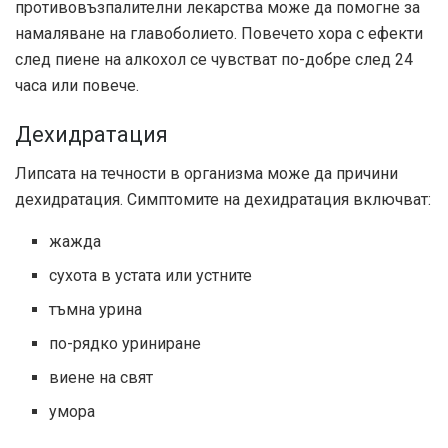
противовъзпалителни лекарства може да помогне за
намаляване на главоболието. Повечето хора с ефекти
след пиене на алкохол се чувстват по-добре след 24
часа или повече.
Дехидратация
Липсата на течности в организма може да причини
дехидратация. Симптомите на дехидратация включват:
жажда
сухота в устата или устните
тъмна урина
по-рядко уриниране
виене на свят
умора