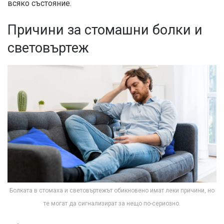
всяко състояние.
Причини за стомашни болки и
световъртеж
Болката в стомаха и световъртежът обикновено имат леки причини, но
те могат да сигнализират за нещо по-сериозно.