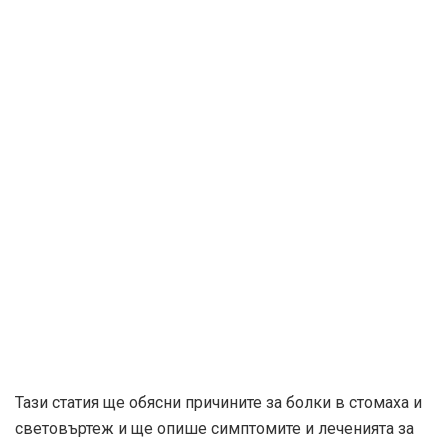
Тази статия ще обясни причините за болки в стомаха и
световъртеж и ще опише симптомите и леченията за