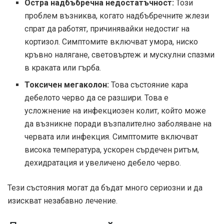
Остра надбъбречна недостатъчност:
Този
проблем възниква, когато надбъбречните жлези
спрат да работят, причинявайки недостиг на
кортизол. Симптомите включват умора, ниско
кръвно налягане, световъртеж и мускулни спазми
в краката или гърба.
Токсичен мегаколон:
Това състояние кара
дебелото черво да се разшири. Това е
усложнение на инфекциозен колит, който може
да възникне поради възпалително заболяване на
червата или инфекция. Симптомите включват
висока температура, ускорен сърдечен ритъм,
дехидратация и увеличено дебело черво.
Тези състояния могат да бъдат много сериозни и да
изискват незабавно лечение.