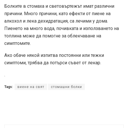
Болките в стомаха и световъртежът имат различни
причини. Много причини, като ефекти от пиене на
алкохол и лека дехидратация, са лечими у дома.
Пиенето на много вода, почивката и използването на
топлина може да помогне за облекчаване на
симптомите.
Ако обаче някой изпитва постоянни или тежки
симптоми, трябва да потърси съвет от лекар.
.
Tags:
виене на свят
стомашни болки