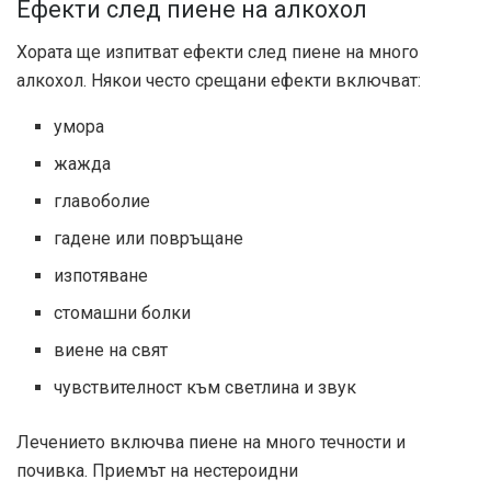
Ефекти след пиене на алкохол
Хората ще изпитват ефекти след пиене на много
алкохол. Някои често срещани ефекти включват:
умора
жажда
главоболие
гадене или повръщане
изпотяване
стомашни болки
виене на свят
чувствителност към светлина и звук
Лечението включва пиене на много течности и
почивка. Приемът на нестероидни