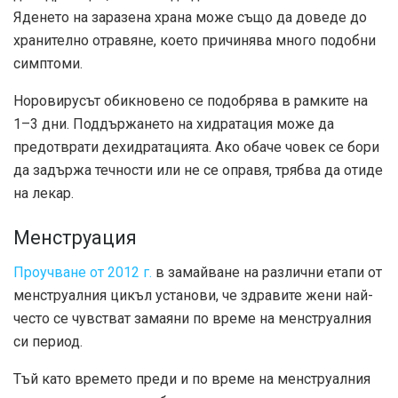
Яденето на заразена храна може също да доведе до
хранително отравяне, което причинява много подобни
симптоми.
Норовирусът обикновено се подобрява в рамките на
1–3 дни. Поддържането на хидратация може да
предотврати дехидратацията. Ако обаче човек се бори
да задържа течности или не се оправя, трябва да отиде
на лекар.
Менструация
Проучване от 2012 г.
в замайване на различни етапи от
менструалния цикъл установи, че здравите жени най-
често се чувстват замаяни по време на менструалния
си период.
Тъй като времето преди и по време на менструалния