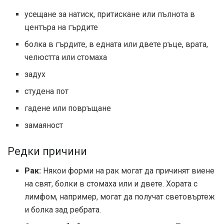
усещане за натиск, притискане или пълнота в
центъра на гърдите
болка в гърдите, в едната или двете ръце, врата,
челюстта или стомаха
задух
студена пот
гадене или повръщане
замаяност
Редки причини
Рак:
Някои форми на рак могат да причинят виене
на свят, болки в стомаха или и двете. Хората с
лимфом, например, могат да получат световъртеж
и болка зад ребрата.