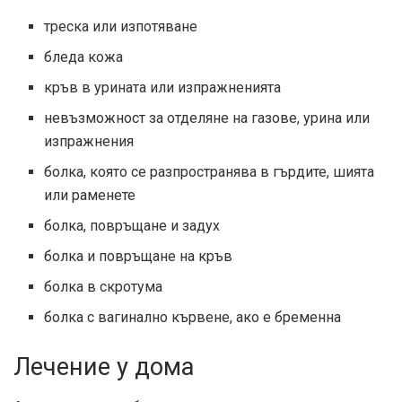
треска или изпотяване
бледа кожа
кръв в урината или изпражненията
невъзможност за отделяне на газове, урина или
изпражнения
болка, която се разпространява в гърдите, шията
или раменете
болка, повръщане и задух
болка и повръщане на кръв
болка в скротума
болка с вагинално кървене, ако е бременна
Лечение у дома