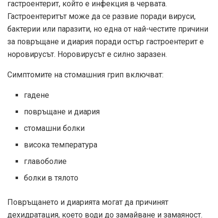
гастроентерит, който е инфекция в червата.
Гастроентеритът може да се развие поради вируси,
бактерии или паразити, но една от най-честите причини
за повръщане и диария поради остър гастроентерит е
норовирусът. Норовирусът е силно заразен.
Симптомите на стомашния грип включват:
гадене
повръщане и диария
стомашни болки
висока температура
главоболие
болки в тялото
Повръщането и диарията могат да причинят
дехидратация, което води до замайване и замаяност.