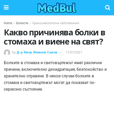
Home
Болести
Храносмилателни заболявания
Какво причинява болки в
стомаха и виене на свят?
by
Д-р Явор Живков Савов
17/07/2021
Болките в стомаха и световъртежът имат различни
причини, включително дехидратация, безпокойство и
хранително отравяне. В някои случаи болките в
стомаха и световъртежът могат да показват по-
сериозно състояние.