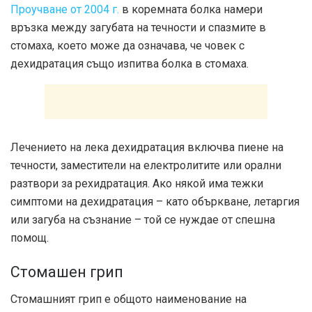
Проучване от 2004 г.
в коремната болка намери
връзка между загубата на течности и спазмите в
стомаха, което може да означава, че човек с
дехидратация също изпитва болка в стомаха.
Лечението на лека дехидратация включва пиене на
течности, заместители на електролитите или орални
разтвори за рехидратация. Ако някой има тежки
симптоми на дехидратация – като объркване, летаргия
или загуба на съзнание – той се нуждае от спешна
помощ.
Стомашен грип
Стомашният грип е общото наименование на