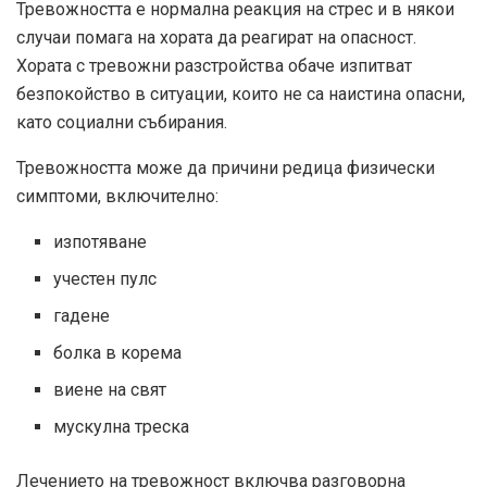
Тревожността е нормална реакция на стрес и в някои
случаи помага на хората да реагират на опасност.
Хората с тревожни разстройства обаче изпитват
безпокойство в ситуации, които не са наистина опасни,
като социални събирания.
Тревожността може да причини редица физически
симптоми, включително:
изпотяване
учестен пулс
гадене
болка в корема
виене на свят
мускулна треска
Лечението на тревожност включва разговорна