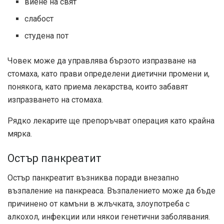
виене на свят
слабост
студена пот
Човек може да управлява бързото изпразване на
стомаха, като прави определени диетични промени и,
понякога, като приема лекарства, които забавят
изпразването на стомаха.
Рядко лекарите ще препоръчват операция като крайна
мярка.
Остър панкреатит
Остър панкреатит възниква поради внезапно
възпаление на панкреаса. Възпалението може да бъде
причинено от камъни в жлъчката, злоупотреба с
алкохол, инфекции или някои генетични заболявания.