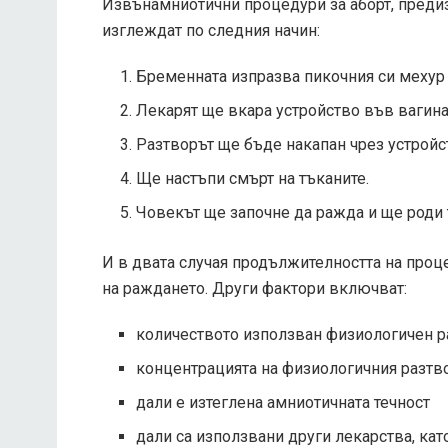
Извънамниотични процедури за аборт, преди
изглеждат по следния начин:
Бременната изпразва пикочния си мехур 
Лекарят ще вкара устройство във вагина
Разтворът ще бъде накапан чрез устройс
Ще настъпи смърт на тъканите.
Човекът ще започне да ражда и ще роди 
И в двата случая продължителността на проц
на раждането. Други фактори включват:
количеството използван физиологичен р
концентрацията на физиологичния разтв
дали е изтеглена амниотичната течност
дали са използвани други лекарства, ка