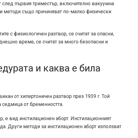
т след първия триместър, включително вакуумна
ези методи също причиняват по-малко физически
тите с физиологичен разтвор, се считат за опасни,
днешно време, се считат за много безопасни и
дурата и каква е била
викан от хипертоничен разтвор през 1939 г. Той
 седмица от бременността.
р, е вид инстилационен аборт. Инстилационният
да. Други методи за инстилационен аборт използват