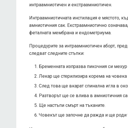
интраамниотичен и екстраамниотичен.
Интраамниотичната инстилация е мястото, къ
амниотичния сак. Екстраамниотично означава
феталната мембрана и ендометриума.
Процедурите за интраамниотичен аборт, пред
следват следните стъпки:
Бременната изпразва пикочния си мехур 
Лекар ще стерилизира корема на човека 
След това ще вкарат спинална игла в ок
Разтворът ще се влива в амниотичния сак
Ще настъпи смърт на тъканите.
Човекът ще започне да ражда и ще роди 