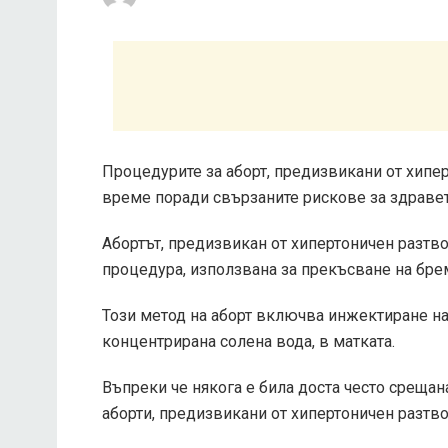
Процедурите за аборт, предизвикани от хипе
време поради свързаните рискове за здравет
Абортът, предизвикан от хипертоничен разтво
процедура, използвана за прекъсване на бре
Този метод на аборт включва инжектиране на
концентрирана солена вода, в матката.
Въпреки че някога е била доста често срещан
аборти, предизвикани от хипертоничен разтво