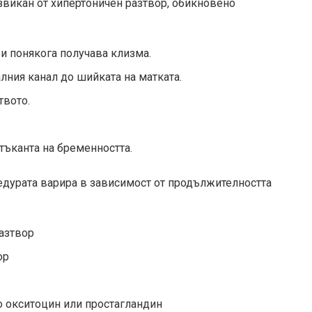
звикан от хипертоничен разтвор, обикновено
и понякога получава клизма.
лния канал до шийката на матката.
твото.
тъканта на бременността.
едурата варира в зависимост от продължителността
азтвор
ор
то окситоцин или простагландин