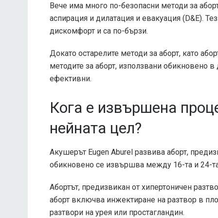
Вече има много по-безопасни методи за абор
аспирация и дилатация и евакуация (D&E). Т
дискомфорт и са по-бързи.
Докато остарелите методи за аборт, като абор
методите за аборт, използвани обикновено в 
ефективни.
Кога е извършена проце
нейната цел?
Акушерът Eugen Aburel развива аборт, предиз
обикновено се извършва между 16-та и 24-та
Абортът, предизвикан от хипертоничен разтво
аборт включва инжектиране на разтвор в пло
разтвори на урея или простагландин.