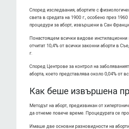
Според изследвания, абортите с физиологиче
света в средата на 1900 г., особено през 1960 
процедури за аборт, извършени в Сан Францис
Понастоящем всички видове инстилационни пр
отчитат
10,4%
от всички законни аборти в Съе
г.
Според
Центрове за контрол на заболяваният
аборта, което представлява около 0,04% от вс
Как беше извършена п
Методът на аборт, предизвикан от хипертонич
да отнеме повече време. Процедурата се про
Имаше две основни разновидности на аборти