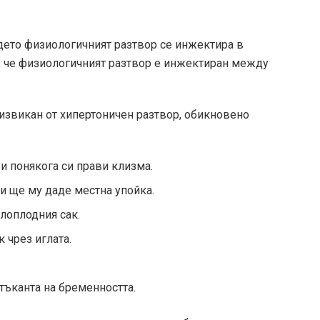
дето физиологичният разтвор се инжектира в
, че физиологичният разтвор е инжектиран между
извикан от хипертоничен разтвор, обикновено
и понякога си прави клизма.
и ще му даде местна упойка.
олоплодния сак.
 чрез иглата.
тъканта на бременността.