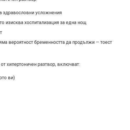
на здравословни усложнения
то изисква хоспитализация за една нощ
т
яма вероятност бременността да продължи — тоест
 от хипертоничен разтвор, включват:
ото ви)