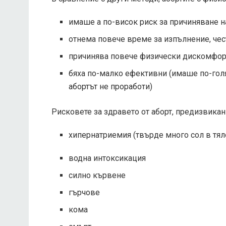
имаше а
по-висок риск
за причиняване 
отнема повече време за изпълнение, чес
причинява повече физически дискомфор
бяха по-малко ефективни (имаше по-гол
абортът не проработи)
Рисковете за здравето от аборт, предизвикан
хипернатриемия (твърде много сол в тял
водна интоксикация
силно кървене
гърчове
кома