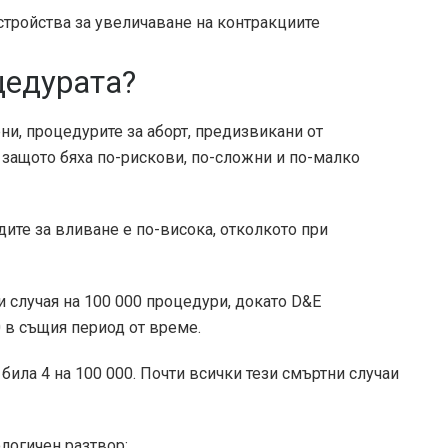
устройства за увеличаване на контракциите
цедурата?
рни, процедурите за аборт, предизвикани от
 защото бяха по-рискови, по-сложни и по-малко
дите за вливане е по-висока, отколкото при
и случая на 100 000
процедури, докато D&E
0
в същия период от време.
е била
4 на 100 000
. Почти всички тези смъртни случаи
ологичен разтвор: