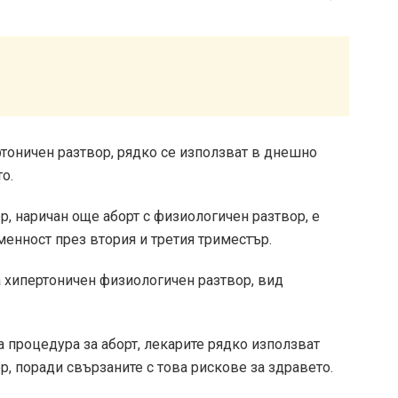
ртоничен разтвор, рядко се използват в днешно
о.
р, наричан още аборт с физиологичен разтвор, е
менност през втория и третия триместър.
 хипертоничен физиологичен разтвор, вид
а процедура за аборт, лекарите рядко използват
р, поради свързаните с това рискове за здравето.