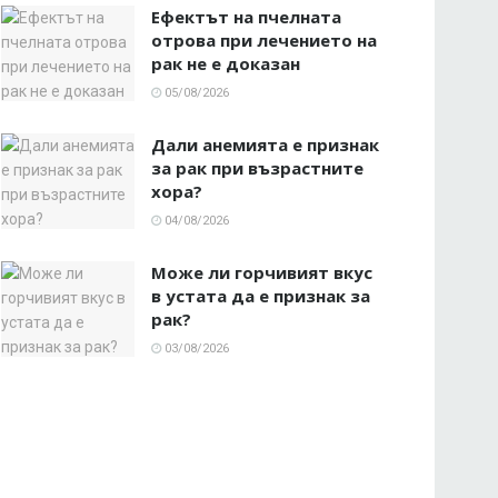
Ефектът на пчелната
отрова при лечението на
рак не е доказан
05/08/2026
Дали анемията е признак
за рак при възрастните
хора?
04/08/2026
Може ли горчивият вкус
в устата да е признак за
рак?
03/08/2026