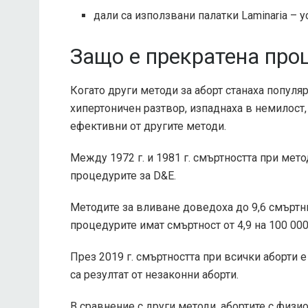
дали са използвани палатки Laminaria – 
Защо е прекратена про
Когато други методи за аборт станаха популя
хипертоничен разтвор, изпаднаха в немилост,
ефективни от другите методи.
Между 1972 г. и 1981 г. смъртността при мето
процедурите за D&E.
Методите за вливане доведоха до
9,6 смъртн
процедурите имат смъртност от
4,9 на 100 00
През 2019 г. смъртността при всички аборти 
са резултат от незаконни аборти.
В сравнение с други методи, абортите с физи