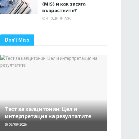
(MIS) и как засяга
възрастните?
4 ГОДИНИ AGO
Don't Miss
Тест за калцитонин: Цел и
интерпретация на резултатите
06/08/2026