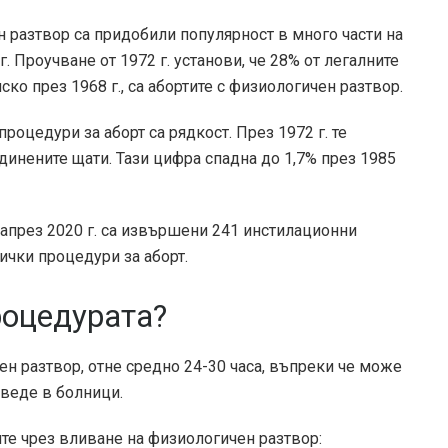
н разтвор са придобили популярност в много части на
г. Проучване от 1972 г. установи, че
28%
от легалните
ко през 1968 г., са абортите с физиологичен разтвор.
оцедури за аборт са рядкост. През 1972 г. те
динените щати. Тази цифра спадна до
1,7%
през 1985
а
през 2020 г. са извършени 241 инстилационни
ички процедури за аборт.
роцедурата?
ен разтвор, отне средно 24-30 часа, въпреки че може
веде в болници.
те чрез вливане на физиологичен разтвор: