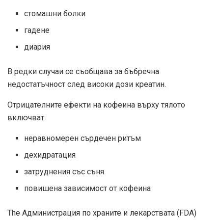
стомашни болки
гадене
диария
В редки случаи се съобщава за бъбречна
недостатъчност след високи дози креатин.
Отрицателните ефекти на кофеина върху тялото
включват:
неравномерен сърдечен ритъм
дехидратация
затруднения със съня
повишена зависимост от кофеина
The
Администрация по храните и лекарствата (FDA)