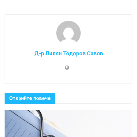
Д-р Лилян Тодоров Савов
Открийте повече