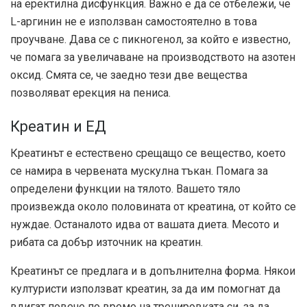
на еректилна дисфункция. Важно е да се отбележи, че
L-аргинин не е използван самостоятелно в това
проучване. Дава се с пикногенол, за който е известно,
че помага за увеличаване на производството на азотен
оксид. Смята се, че заедно тези две вещества
позволяват ерекция на пениса.
Креатин и ЕД
Креатинът е естествено срещащо се вещество, което
се намира в червената мускулна тъкан. Помага за
определени функции на тялото. Вашето тяло
произвежда около половината от креатина, от който се
нуждае. Останалото идва от вашата диета. Месото и
рибата са добър източник на креатин.
Креатинът се предлага и в допълнителна форма. Някои
културисти използват креатин, за да им помогнат да
вдигат повече по време на тренировката си, за да