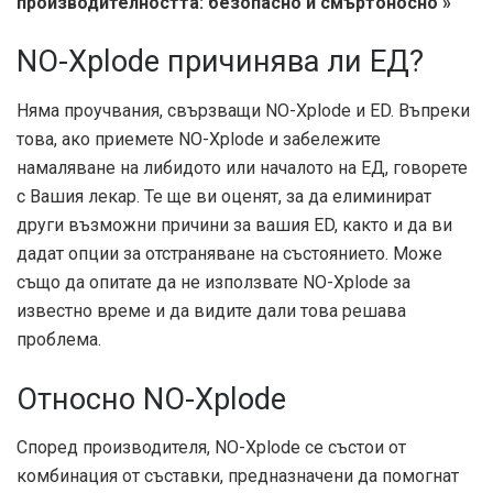
производителността: безопасно и смъртоносно »
NO-Xplode причинява ли ЕД?
Няма проучвания, свързващи NO-Xplode и ED. Въпреки
това, ако приемете NO-Xplode и забележите
намаляване на либидото или началото на ЕД, говорете
с Вашия лекар. Те ще ви оценят, за да елиминират
други възможни причини за вашия ED, както и да ви
дадат опции за отстраняване на състоянието. Може
също да опитате да не използвате NO-Xplode за
известно време и да видите дали това решава
проблема.
Относно NO-Xplode
Според производителя, NO-Xplode се състои от
комбинация от съставки, предназначени да помогнат