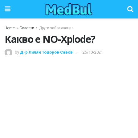
Home
Болести
Други заболявания
Какво е NO-Xplode?
by
Д-р Лилян Тодоров Савов
26/10/2021