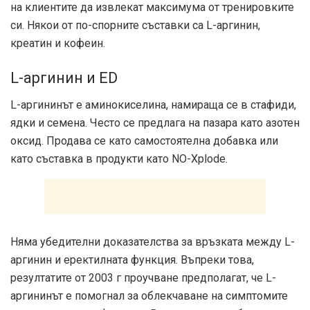
на клиентите да извлекат максимума от тренировките
си. Някои от по-спорните съставки са L-аргинин,
креатин и кофеин.
L-аргинин и ED
L-аргининът е аминокиселина, намираща се в стафиди,
ядки и семена. Често се предлага на пазара като азотен
оксид. Продава се като самостоятелна добавка или
като съставка в продукти като NO-Xplode.
Няма убедителни доказателства за връзката между L-
аргинин и еректилната функция. Въпреки това,
резултатите от 2003 г
проучване
предполагат, че L-
аргининът е помогнал за облекчаване на симптомите