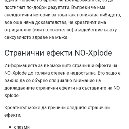
постигнат по-добри резултати. Въпреки че има
анекдотични истории за това как понижава либидото,
все още няма доказателства, че креатинът има
отрицателно (или положително) въздействие върху
сексуалното здраве на мъжа.
Странични ефекти NO-Xplode
Информацията за възможните странични ефекти на
NO-Xplode до голяма степен е недостъпна. Ето защо е
важно да се обърне специално внимание на
докладваните странични ефекти на съставките на NO-
Xplode.
Креатинът може да причини следните странични
ефекти:
спазми