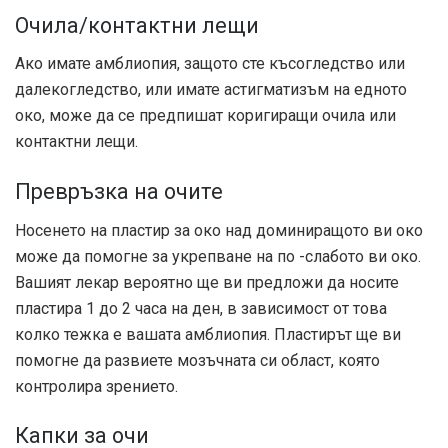
Очила/контактни лещи
Ако имате амблиопия, защото сте късогледство или
далекогледство, или имате астигматизъм на едното
око, може да се предпишат коригиращи очила или
контактни лещи.
Превръзка на очите
Носенето на пластир за око над доминиращото ви око
може да помогне за укрепване на по -слабото ви око.
Вашият лекар вероятно ще ви предложи да носите
пластира 1 до 2 часа на ден, в зависимост от това
колко тежка е вашата амблиопия. Пластирът ще ви
помогне да развиете мозъчната си област, която
контролира зрението.
Капки за очи