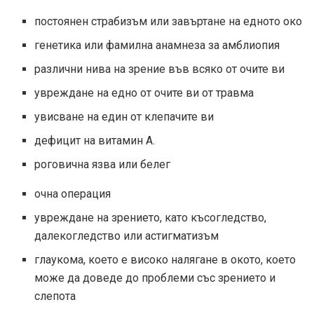
постоянен страбизъм или завъртане на едното око
генетика или фамилна анамнеза за амблиопия
различни нива на зрение във всяко от очите ви
увреждане на едно от очите ви от травма
увисване на един от клепачите ви
дефицит на витамин А.
роговична язва или белег
очна операция
увреждане на зрението, като късогледство,
далекогледство или астигматизъм
глаукома, което е високо налягане в окото, което
може да доведе до проблеми със зрението и
слепота