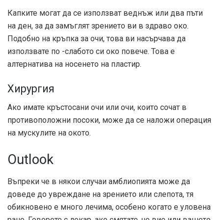
Капките могат да се използват веднъж или два пъти
на ден, за да замъглят зрението ви в здраво око.
Подобно на кръпка за очи, това ви насърчава да
използвате по -слабото си око повече. Това е
алтернатива на носенето на пластир.
Хирургия
Ако имате кръстосани очи или очи, които сочат в
противоположни посоки, може да се наложи операция
на мускулите на окото.
Outlook
Въпреки че в някои случаи амблиопията може да
доведе до увреждане на зрението или слепота, тя
обикновено е много лечима, особено когато е уловена
рано. Говорете с лекар, ако смятате, че вие ​​или вашето