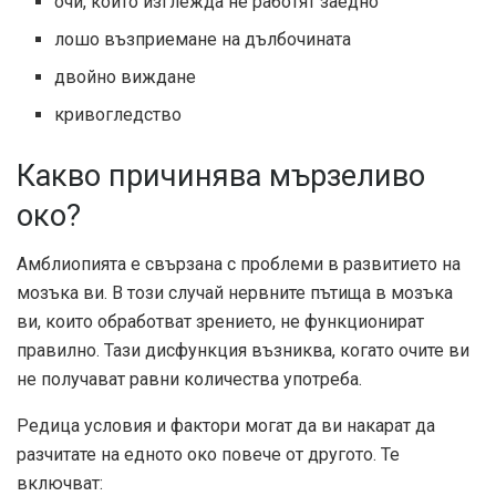
очи, които изглежда не работят заедно
лошо възприемане на дълбочината
двойно виждане
кривогледство
Какво причинява мързеливо
око?
Амблиопията е свързана с проблеми в развитието на
мозъка ви. В този случай нервните пътища в мозъка
ви, които обработват зрението, не функционират
правилно. Тази дисфункция възниква, когато очите ви
не получават равни количества употреба.
Редица условия и фактори могат да ви накарат да
разчитате на едното око повече от другото. Те
включват: