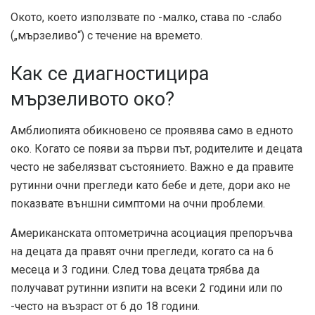
Окото, което използвате по -малко, става по -слабо
(„мързеливо“) с течение на времето.
Как се диагностицира
мързеливото око?
Амблиопията обикновено се проявява само в едното
око. Когато се появи за първи път, родителите и децата
често не забелязват състоянието. Важно е да правите
рутинни очни прегледи като бебе и дете, дори ако не
показвате външни симптоми на очни проблеми.
Американската оптометрична асоциация препоръчва
на децата да правят очни прегледи, когато са на 6
месеца и 3 години. След това децата трябва да
получават рутинни изпити на всеки 2 години или по
-често на възраст от 6 до 18 години.