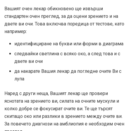
Вашият очен лекар обикновено ще извърши
стандартен очен преглед, за да оцени зрението и на
двете ви очи. Това включва поредица от тестове, като
например:
идентифициране на букви или форми в диаграма
следвайки светлина с всяко око, а след това и с
двете ви очи
да накарате Вашия лекар да погледне очите Ви с
лупа
Наред с други неща, Вашият лекар ще провери
яснотата на зрението ви, силата на очните мускули и
колко добре се фокусират очите ви. Те ще търсят
скитащо око или разлики в зрението между очите ви.
За повечето диагнози на амблиопия е необходим очен