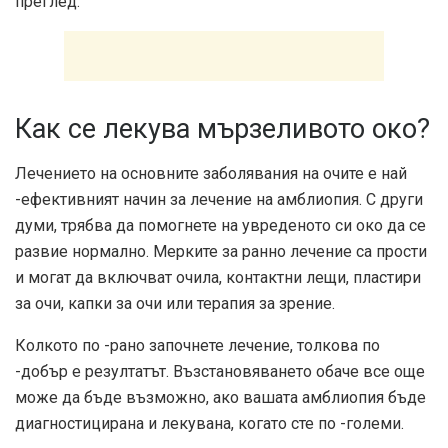
преглед.
Как се лекува мързеливото око?
Лечението на основните заболявания на очите е най
-ефективният начин за лечение на амблиопия. С други
думи, трябва да помогнете на увреденото си око да се
развие нормално. Мерките за ранно лечение са прости
и могат да включват очила, контактни лещи, пластири
за очи, капки за очи или терапия за зрение.
Колкото по -рано започнете лечение, толкова по
-добър е резултатът. Възстановяването обаче все още
може да бъде възможно, ако вашата амблиопия бъде
диагностицирана и лекувана, когато сте по -големи.