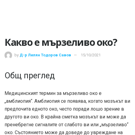
Какво е мързеливо око?
by
Д-р Лилян Тодоров Савов
15/10/2021
Общ преглед
Медицинският термин за мързеливо око е
„амблиопия“. Амблиопия се появява, когато мозъкът ви
предпочита едното око, често поради лошо зрение в
другото ви око. В крайна сметка мозъкът ви може да
пренебрегне сигналите от слабото ви или „мързеливо“
око. Състоянието може да доведе до увреждане на