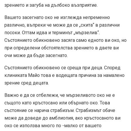
зрението и загуба на дълбоко възприятие.
Вашето засегнато око не изглежда непременно
различно, въпреки че може да се „скита“ в различни
посоки. Оттам идва и терминът „мързелив“.
Състоянието обикновено засяга само едното ви око, но
при определени обстоятелства зрението в двете ви
очи може да бъде засегнато.
Състоянието обикновено се среща при деца. Според
клиниката Майо това е водещата причина за намалено
зрение сред децата.
Важно е да се отбележи, че мързеливото око не е
същото като кръстосано или обърнато око. Това
състояние се нарича страбизъм. Страбизмът обаче
може да доведе до амблиопия, ако кръстосаното ви
око се използва много по -малко от вашето