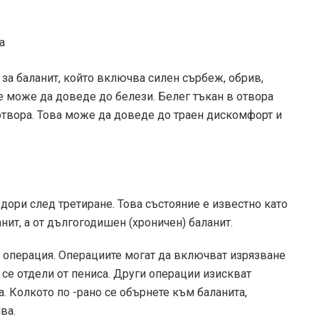
а
за баланит, който включва силен сърбеж, обрив,
е може да доведе до белези. Белег тъкан в отвора
отвора. Това може да доведе до траен дискомфорт и
дори след третиране. Това състояние е известно като
нит, а от дългогодишен (хроничен) баланит.
 операция. Операциите могат да включват изрязване
а се отдели от пениса. Други операции изискват
. Колкото по -рано се обърнете към баланита,
ва.