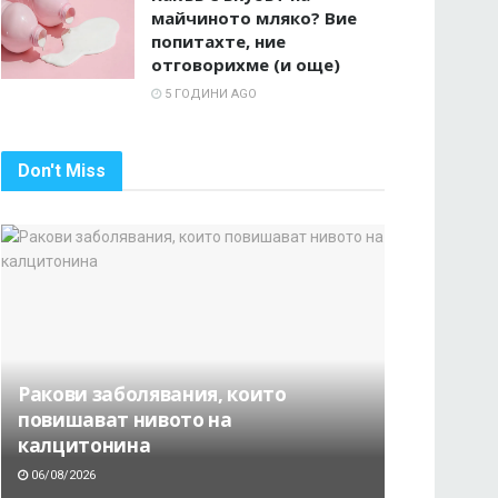
майчиното мляко? Вие
попитахте, ние
отговорихме (и още)
5 ГОДИНИ AGO
Don't Miss
Ракови заболявания, които
повишават нивото на
калцитонина
06/08/2026