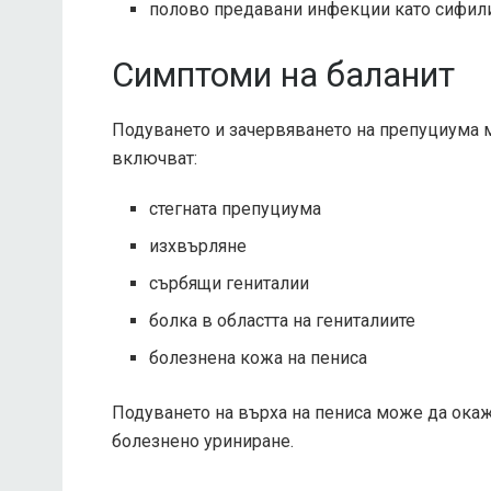
полово предавани инфекции като сифили
Симптоми на баланит
Подуването и зачервяването на препуциума м
включват:
стегната препуциума
изхвърляне
сърбящи гениталии
болка в областта на гениталиите
болезнена кожа на пениса
Подуването на върха на пениса може да окаж
болезнено уриниране.