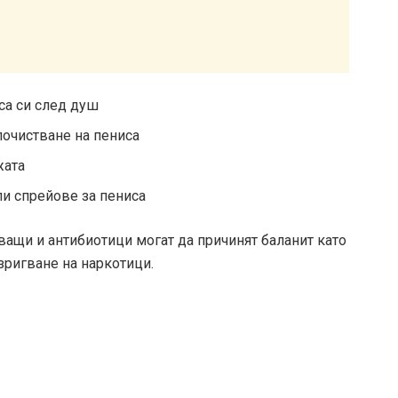
са си след душ
почистване на пениса
жата
ли спрейове за пениса
ващи и антибиотици могат да причинят баланит като
зригване на наркотици.