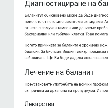
Диагностициране на ба
Баланитът обикновено може да бъде диагнос
повечето от неговите симптоми са видими. А
от него с памучен тампон или да вземе проба 
бактериални или гъбични клетки. Това помага
Когато причината за баланита е хронично ко
биопсия. За биопсия, Вашият лекар премахва м
заболяване. Ще Ви бъде дадена локална анест
Лечение на баланит
Преустановете употребата на всички парфюмир
са причина за дразнене на препуциума. Изпол
Лекарства