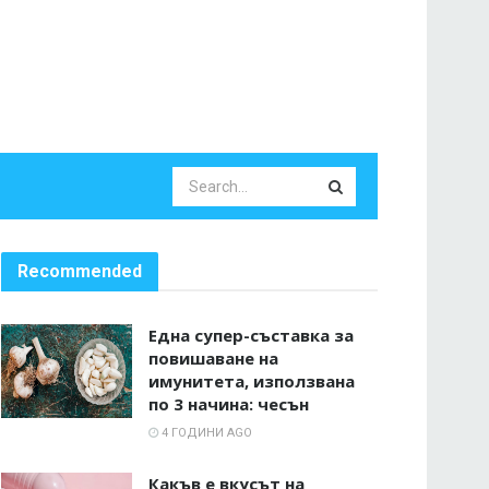
Recommended
Една супер-съставка за
повишаване на
имунитета, използвана
по 3 начина: чесън
4 ГОДИНИ AGO
Какъв е вкусът на