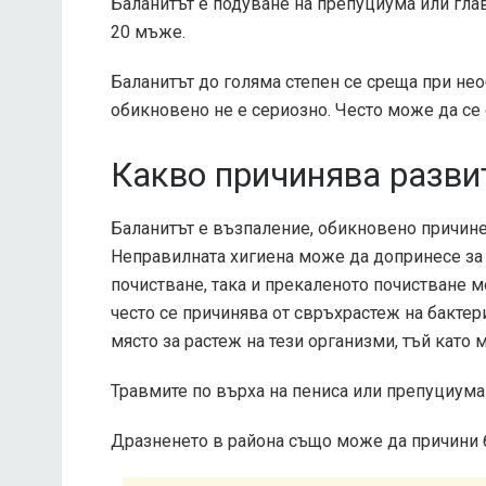
Баланитът е подуване на препуциума или глав
20 мъже.
Баланитът до голяма степен се среща при не
обикновено не е сериозно. Често може да се
Какво причинява разви
Баланитът е възпаление, обикновено причин
Неправилната хигиена може да допринесе за 
почистване, така и прекаленото почистване м
често се причинява от свръхрастеж на бакте
място за растеж на тези организми, тъй като 
Травмите по върха на пениса или препуциума
Дразненето в района също може да причини 