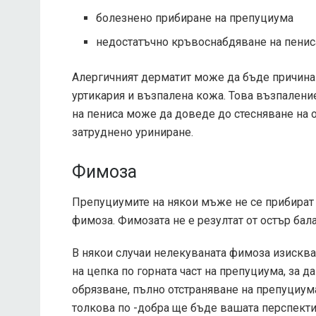
болезнено прибиране на препуциума
недостатъчно кръвоснабдяване на пенис
Алергичният дерматит може да бъде причина 
уртикария и възпалена кожа. Това възпалени
на пениса може да доведе до стесняване на 
затруднено уриниране.
Фимоза
Препуциумите на някои мъже не се прибират 
фимоза. Фимозата не е резултат от остър бала
В някои случаи нелекуваната фимоза изисква
на цепка по горната част на препуциума, за д
обрязване, пълно отстраняване на препуциума
толкова по -добра ще бъде вашата перспекти