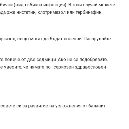
бички (вид гъбична инфекция). В този случай можете
ъдържа нистатин, клотримазол или тербинафин.
ртизон, също могат да бъдат полезни.
Пазарувайте
те повече от две седмици. Ако не се подобрявате,
се уверите, че нямате по -сериозен здравословен
совете си за развитие на усложнения от баланит.