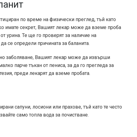
ланит
тициран по време на физически преглед, тъй като
ко имате секрет, Вашият лекар може да вземе проба
от урина. Те ще го проверят за наличие на
 да се определи причината за баланита.
жно заболяване, Вашият лекар може да извърши
алко парче тъкан от пениса, за да го прегледа за
езия, преди лекарят да вземе пробата.
ани сапуни, лосиони или прахове, тъй като те често
звайте само топла вода за почистване.