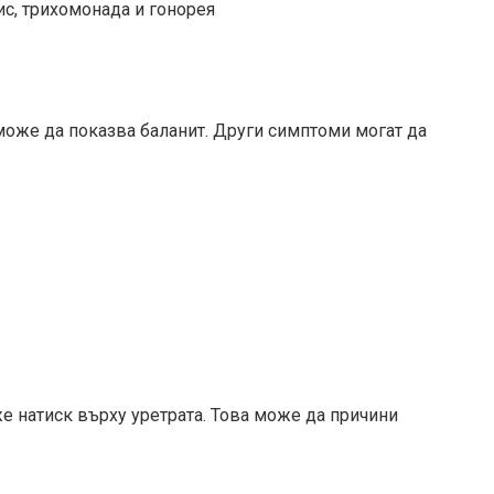
с, трихомонада и гонорея
оже да показва баланит. Други симптоми могат да
е натиск върху уретрата. Това може да причини