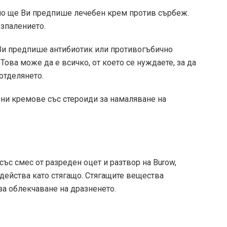
но ще Ви предпише лечебен крем против сърбеж.
ъзпалението.
Ви предпише антибиотик или противогъбично
 Това може да е всичко, от което се нуждаете, за да
отделянето.
и кремове със стероиди за намаляване на
със смес от разреден оцет и разтвор на Burow,
 действа като стягащо. Стягащите вещества
за облекчаване на дразненето.