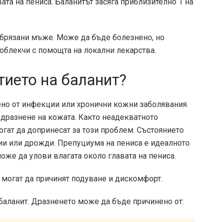
ата на пениса. Баланитът засяга приблизително 1 на
обрязани мъже. Може да бъде болезнено, но
 облекчи с помощта на локални лекарства.
тието на баланит?
ено от инфекции или хронични кожни заболявания.
дразнене на кожата. Както неадекватното
огат да допринесат за този проблем. Състоянието
рии или дрожди. Препуциума на пениса е идеалното
може да улови влагата около главата на пениса.
 могат да причинят подуване и дискомфорт.
баланит. Дразненето може да бъде причинено от: