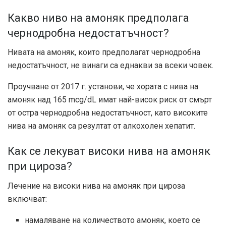
Какво ниво на амоняк предполага
чернодробна недостатъчност?
Нивата на амоняк, които предполагат чернодробна
недостатъчност, не винаги са еднакви за всеки човек.
Проучване от 2017 г. установи, че хората с нива на
амоняк над 165 mcg/dL имат най-висок риск от смърт
от остра чернодробна недостатъчност, като високите
нива на амоняк са резултат от алкохолен хепатит.
Как се лекуват високи нива на амоняк
при цироза?
Лечение на високи нива на амоняк при цироза
включват
:
намаляване на количеството амоняк, което се