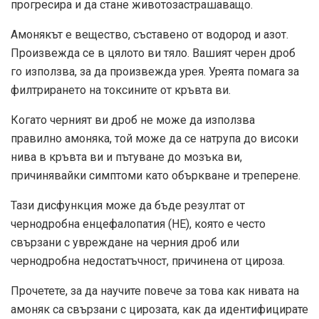
прогресира и да стане животозастрашаващо.
Амонякът е вещество, съставено от водород и азот.
Произвежда се в цялото ви тяло. Вашият черен дроб
го използва, за да произвежда урея. Уреята помага за
филтрирането на токсините от кръвта ви.
Когато черният ви дроб не може да използва
правилно амоняка, той може да се натрупа до високи
нива в кръвта ви и
пътуване
до мозъка ви,
причинявайки симптоми като объркване и треперене.
Тази дисфункция може да бъде резултат от
чернодробна енцефалопатия (HE), която е
често
свързани с увреждане на черния дроб или
чернодробна недостатъчност, причинена от цироза.
Прочетете, за да научите повече за това как нивата на
амоняк са свързани с цирозата, как да идентифицирате