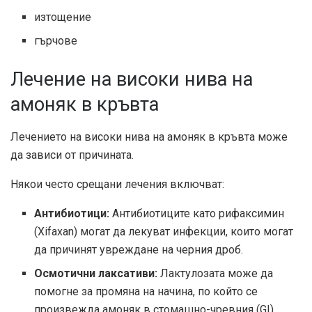
изтощение
гърчове
Лечение на високи нива на
амоняк в кръвта
Лечението на високи нива на амоняк в кръвта може
да зависи от причината.
Някои често срещани лечения включват:
Антибиотици:
Антибиотиците като рифаксимин
(Xifaxan) могат да лекуват инфекции, които могат
да причинят увреждане на черния дроб.
Осмотични лаксативи:
Лактулозата може да
помогне за промяна на начина, по който се
произвежда амоняк в стомашно-чревния (GI)