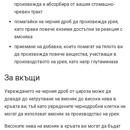
произвежда и абсорбира от вашия стомашно-
чревен тракт
помагайки на черния дроб да произвежда урея,
като прави повече ензими достъпни за реакция с
амоняка
приемане на добавки, които помагат на тялото ви
да произвежда повече вещества, участващи в
производството на урея, като напр
глутаминаза
За вкъщи
Увреждането на черния дроб от цироза може да
доведе до натрупване на амоняк до високи нива в
кръвта ви, тъй като увредените чернодробни клетки не
могат да използват амоняк за производство на урея.
Високите нива на амоняк в кръвта ви могат да бъдат