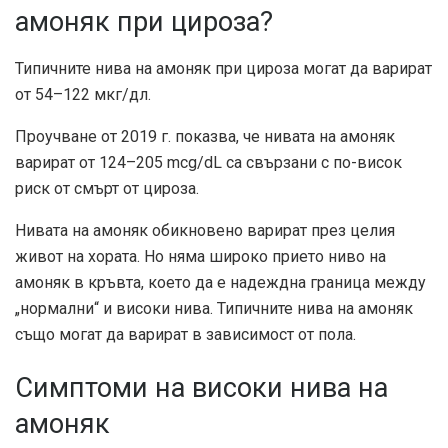
амоняк при цироза?
Типичните нива на амоняк при цироза могат да варират
от
54–122 мкг/дл
.
Проучване от 2019 г. показва, че нивата на амоняк
варират от
124–205 mcg/dL
са свързани с по-висок
риск от смърт от цироза.
Нивата на амоняк обикновено варират през целия
живот на хората. Но няма широко прието ниво на
амоняк в кръвта, което да е надеждна граница между
„нормални“ и високи нива. Типичните нива на амоняк
също могат да варират в зависимост от пола.
Симптоми на високи нива на
амоняк