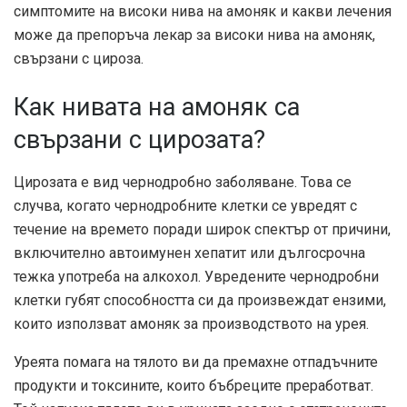
симптомите на високи нива на амоняк и какви лечения
може да препоръча лекар за високи нива на амоняк,
свързани с цироза.
Как нивата на амоняк са
свързани с цирозата?
Цирозата е вид чернодробно заболяване. Това се
случва, когато чернодробните клетки се увредят с
течение на времето поради широк спектър от причини,
включително автоимунен хепатит или дългосрочна
тежка употреба на алкохол. Увредените чернодробни
клетки губят способността си да произвеждат ензими,
които използват амоняк за производството на урея.
Уреята помага на тялото ви да премахне отпадъчните
продукти и токсините, които бъбреците преработват.