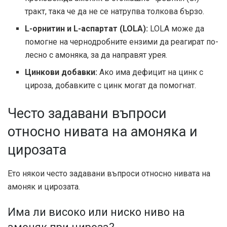
тракт, така че да не се натрупва толкова бързо.
L-орнитин и L-аспартат (LOLA):
LOLA може да
помогне на чернодробните ензими да реагират по-
лесно с амоняка, за да направят урея.
Цинкови добавки:
Ако има дефицит на цинк с
цироза, добавките с цинк могат да помогнат.
Често задавани въпроси
относно нивата на амоняка и
цирозата
Ето някои често задавани въпроси относно нивата на
амоняк и цирозата.
Има ли високо или ниско ниво на