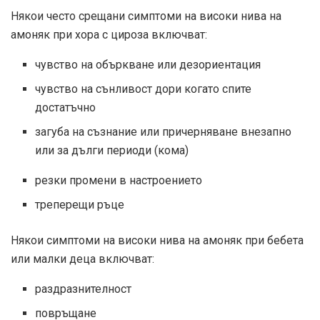
Някои често срещани симптоми на високи нива на
амоняк при хора с цироза включват:
чувство на объркване или дезориентация
чувство на сънливост дори когато спите
достатъчно
загуба на съзнание или причерняване внезапно
или за дълги периоди (кома)
резки промени в настроението
треперещи ръце
Някои симптоми на високи нива на амоняк при бебета
или малки деца включват:
раздразнителност
повръщане