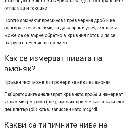
Той напуска тялото ви в урината заедно с отстранените
отпадъци и токсини.
Когато амонякът преминава през черния дроб и не
реагира с тези ензими, за да направи урея, амонякът
може да се върне обратно в кръвния поток и да се
натрупа с течение на времето.
Как се измерват нивата на
амоняк?
Кръвен тест може да провери за нива на амоняк.
Лабораториите анализират кръвната проба и измерват
колко микрограма (mcg) амоняк присъстват във всеки
децилитър (dL) кръв, записани като mcg/dL.
Какви са типичните нива на