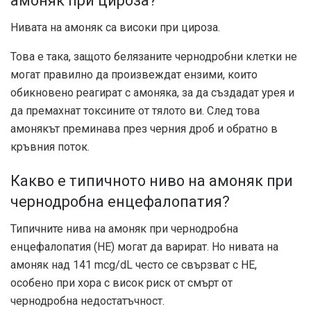
амоняк при цироза?
Нивата на амоняк са високи при цироза.
Това е така, защото белязаните чернодробни клетки не
могат правилно да произвеждат ензими, които
обикновено реагират с амоняка, за да създадат урея и
да премахнат токсините от тялото ви. След това
амонякът преминава през черния дроб и обратно в
кръвния поток.
Какво е типичното ниво на амоняк при
чернодробна енцефалопатия?
Типичните нива на амоняк при чернодробна
енцефалопатия (HE) могат да варират. Но нивата на
амоняк
над 141 mcg/dL
често се свързват с HE,
особено при хора с висок риск от смърт от
чернодробна недостатъчност.