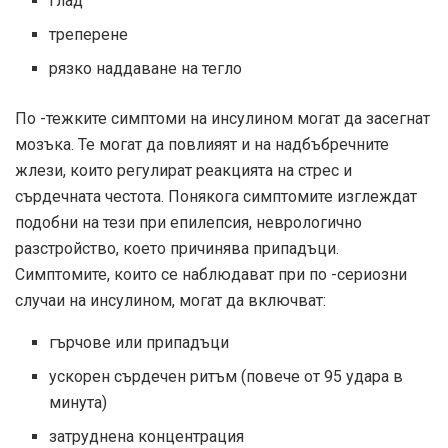
глад
треперене
рязко наддаване на тегло
По -тежките симптоми на инсулином могат да засегнат
мозъка. Те могат да повлияят и на надбъбречните
жлези, които регулират реакцията на стрес и
сърдечната честота. Понякога симптомите изглеждат
подобни на тези при епилепсия, неврологично
разстройство, което причинява припадъци.
Симптомите, които се наблюдават при по -сериозни
случаи на инсулином, могат да включват:
гърчове или припадъци
ускорен сърдечен ритъм (повече от 95 удара в
минута)
затруднена концентрация