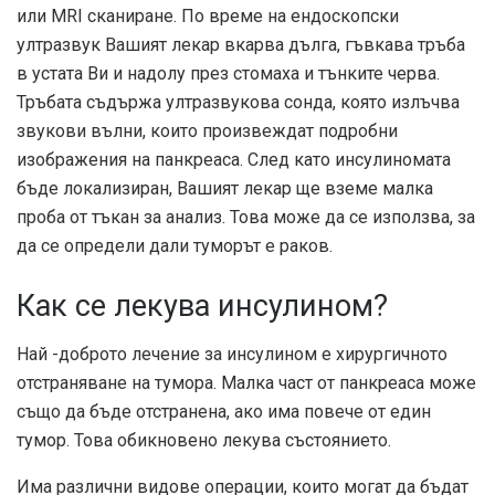
или MRI сканиране. По време на ендоскопски
ултразвук Вашият лекар вкарва дълга, гъвкава тръба
в устата Ви и надолу през стомаха и тънките черва.
Тръбата съдържа ултразвукова сонда, която излъчва
звукови вълни, които произвеждат подробни
изображения на панкреаса. След като инсулиномата
бъде локализиран, Вашият лекар ще вземе малка
проба от тъкан за анализ. Това може да се използва, за
да се определи дали туморът е раков.
Как се лекува инсулином?
Най -доброто лечение за инсулином е хирургичното
отстраняване на тумора. Малка част от панкреаса може
също да бъде отстранена, ако има повече от един
тумор. Това обикновено лекува състоянието.
Има различни видове операции, които могат да бъдат