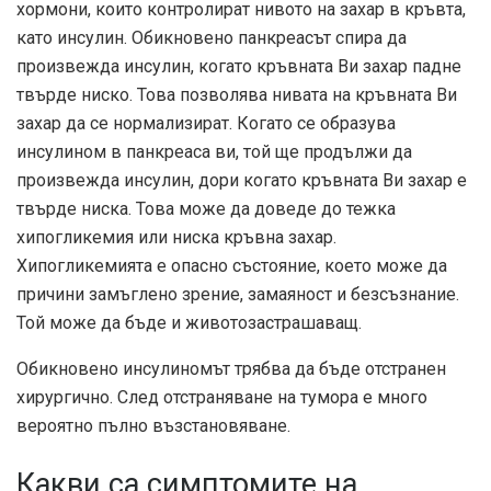
хормони, които контролират нивото на захар в кръвта,
като инсулин. Обикновено панкреасът спира да
произвежда инсулин, когато кръвната Ви захар падне
твърде ниско. Това позволява нивата на кръвната Ви
захар да се нормализират. Когато се образува
инсулином в панкреаса ви, той ще продължи да
произвежда инсулин, дори когато кръвната Ви захар е
твърде ниска. Това може да доведе до тежка
хипогликемия или ниска кръвна захар.
Хипогликемията е опасно състояние, което може да
причини замъглено зрение, замаяност и безсъзнание.
Той може да бъде и животозастрашаващ.
Обикновено инсулиномът трябва да бъде отстранен
хирургично. След отстраняване на тумора е много
вероятно пълно възстановяване.
Какви са симптомите на