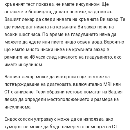
кръвният тест показва, че имате инсулином. Ще
останете в болницата, докато постите, за да може
Вашият лекар да следи нивата на кръвната Ви захар. Те
ще измерват нивата на кръвната Ви захар поне на
всеки шест часа. По време на гладуването няма да
можете да ядете или пиете нищо освен вода. Вероятно
ще имате много ниски нива на кръвната захар в
рамките на 48 часа след началото на гладуването, ако
имате инсулином.
Вашият лекар може да извърши още тестове за
потвърждаване на диагнозата, включително MRI или
CT сканиране. Тези образни тестове помагат на Вашия
лекар да определи местоположението и размера на
инсулинома.
Ендоскопски ултразвук може да се използва, ако
туморът не може да бъде намерен с помощта на CT