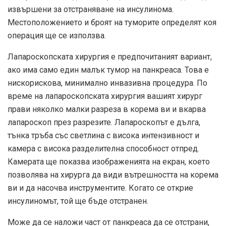
извършени за отстраняване на инсулинома.
Местоположението и броят на туморите определят коя
операция ще се използва.
Лапароскопската хирургия е предпочитаният вариант,
ако има само един малък тумор на панкреаса. Това е
нискорискова, минимално инвазивна процедура. По
време на лапароскопската хирургия вашият хирург
прави няколко малки разреза в корема ви и вкарва
лапароскоп през разрезите. Лапароскопът е дълга,
тънка тръба със светлина с висока интензивност и
камера с висока разделителна способност отпред.
Камерата ще показва изображенията на екран, което
позволява на хирурга да види вътрешността на корема
ви и да насочва инструментите. Когато се открие
инсулиномът, той ще бъде отстранен.
Може да се наложи част от панкреаса да се отстрани,