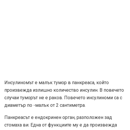
Инсулиномът е малък тумор в панкреаса, който
произвежда излишно количество инсулин. В повечето
случаи туморът не е раков. Повечето инсулиноми са с
диаметър по -малък от 2 сантиметра.
Панкреасът е ендокринен орган, разположен зад
стомаха ви. Една от функциите му е да произвежда