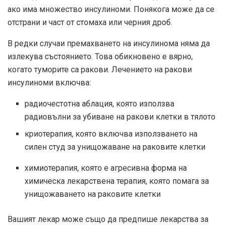
ако има множество инсулиноми. Понякога може да се
отстрани и част от стомаха или черния дроб.
В редки случаи премахването на инсулинома няма да
излекува състоянието. Това обикновено е вярно,
когато туморите са ракови. Лечението на ракови
инсулиноми включва:
радиочестотна аблация, която използва
радиовълни за убиване на ракови клетки в тялото
криотерапия, която включва използването на
силен студ за унищожаване на раковите клетки
химиотерапия, която е агресивна форма на
химическа лекарствена терапия, която помага за
унищожаването на раковите клетки
Вашият лекар може също да предпише лекарства за