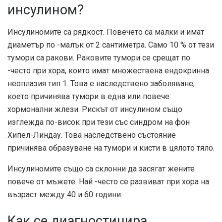
инсулином?
Инсулиномите са рядкост. Повечето са малки и имат
диаметър по -малък от 2 сантиметра. Само 10 % от тези
тумори са ракови. Раковите тумори се срещат по
-често при хора, които имат множествена ендокринна
неоплазия тип 1. Това е наследствено заболяване,
което причинява тумори в една или повече
хормонални жлези. Рискът от инсулином също
изглежда по-висок при тези със синдром на фон
Хипел-Линдау. Това наследствено състояние
причинява образуване на тумори и кисти в цялото тяло.
Инсулиномите също са склонни да засягат жените
повече от мъжете. Най -често се развиват при хора на
възраст между 40 и 60 години.
Как се диагностицира