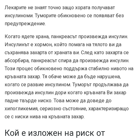
Лекарите не знаят точно защо хората получават
инсулиноми. Туморите обикновено се появяват без
предупреждение.
Когато ядете храна, панкреасът произвежда инсулин.
Инсулинът е хормон, който помага на тялото ви да
съхранява захарта от храната ви. След като захарта се
абсорбира, панкреасът спира да произвежда инсулин.
Този процес обикновено поддържа стабилно нивото на
кръвната захар. Тя обаче може да бъде нарушена,
когато се развие инсулином. Туморът продължава да
произвежда инсулин дори когато кръвната Ви захар
падне твърде ниско. Това може да доведе до
хипогликемия, сериозно състояние, характеризиращо
се с ниски нива на кръвната захар.
Кой е изложен на риск от