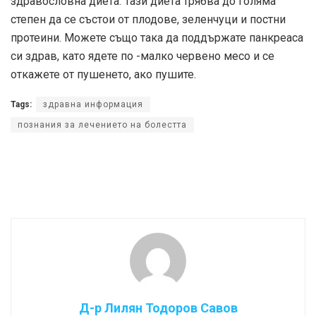
здравословна диета. Тази диета трябва до голяма
степен да се състои от плодове, зеленчуци и постни
протеини. Можете също така да поддържате панкреаса
си здрав, като ядете по -малко червено месо и се
откажете от пушенето, ако пушите.
Tags:
здравна информация
познания за лечението на болестта
Д-р Лилян Тодоров Савов