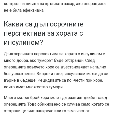
контрол на нивата на кръвната захар, ако операцията
не е била ефективна.
Какви са дългосрочните
перспективи за хората с
инсулином?
Дългосрочната перспектива за хората с инсулином е
много добра, ако туморът бъде отстранен. След
операцията повечето хора се възстановяват напълно
без усложнения. Въпреки това, инсулином може да се
върне в бъдеще. Рецидивите са по -чести при хора,
които имат множество тумори.
Много малък брой хора могат да развият диабет след
операцията. Това обикновено се случва само когато се
отстрани целият панкреас или голяма част от