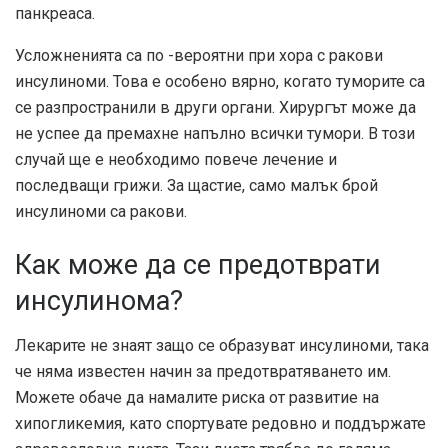
панкреаса.
Усложненията са по -вероятни при хора с ракови
инсулиноми. Това е особено вярно, когато туморите са
се разпространили в други органи. Хирургът може да
не успее да премахне напълно всички тумори. В този
случай ще е необходимо повече лечение и
последващи грижи. За щастие, само малък брой
инсулиноми са ракови.
Как може да се предотврати
инсулинома?
Лекарите не знаят защо се образуват инсулиноми, така
че няма известен начин за предотвратяването им.
Можете обаче да намалите риска от развитие на
хипогликемия, като спортувате редовно и поддържате