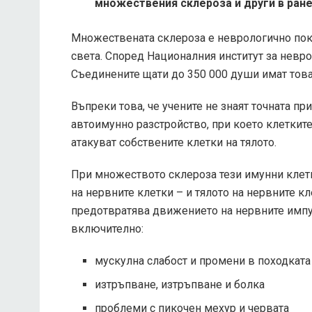
множествения склероза и други в ране
Множествената склероза е неврологично пока
света. Според Националния институт за невро
Съединените щати до 350 000 души имат това
Въпреки това, че учените не знаят точната пр
автоимунно разстройство, при което клетките,
атакуват собствените клетки на тялото.
При множеството склероза тези имунни клет
на нервните клетки – и тялото на нервните к
предотвратява движението на нервните импул
включително:
мускулна слабост и промени в походката
изтръпване, изтръпване и болка
проблеми с пикочен мехур и червата