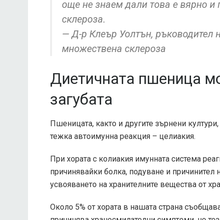
още не знаем дали това е вярно и
склероза.
— Д-р Клеър Уолтън, ръководител 
множествена склероза
Диетичната пшеница мо
загубата
Пшеницата, както и другите зърнени култури,
тежка автоимунна реакция – целиакия.
При хората с колиакия имунната система реаги
причинявайки болка, подуване и причинител 
усвояването на хранителните вещества от хра
Около 5% от хората в нашата страна съобщав
причинява храносмилателни симптоми, но тез