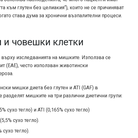
та към глутен без целиакия“), които не се причиняват
 когато става дума за хронични възпалителни процеси.
 и човешки клетки
върху изследванията на мишките. Използва се
 (EAE), често използван животински
ероза.
ски мишки диета без глутен и ATI (GAF) в
е разделят мишките на три различни диетични групи:
% сухо тегло) и ATI (0,165% сухо тегло)
5,5% сухо тегло).
 сухо тегло).