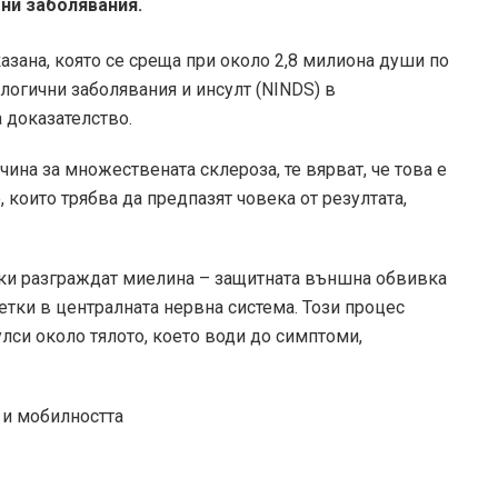
ни заболявания.
зана, която се среща при около 2,8 милиона души по
логични заболявания и инсулт (NINDS) в
 доказателство.
ичина за множествената склероза, те вярват, че това е
 които трябва да предпазят човека от резултата,
ки разграждат миелина – защитната външна обвивка
летки в централната нервна система. Този процес
си около тялото, което води до симптоми,
 и мобилността