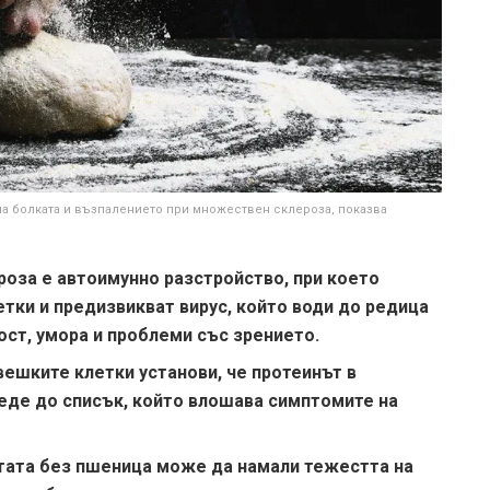
на болката и възпалението при множествен склероза, показва
роза е автоимунно разстройство, при което
етки и предизвикват вирус, който води до редица
ст, умора и проблеми със зрението.
вешките клетки установи, че протеинът в
еде до списък, който влошава симптомите на
тата без пшеница може да намали тежестта на