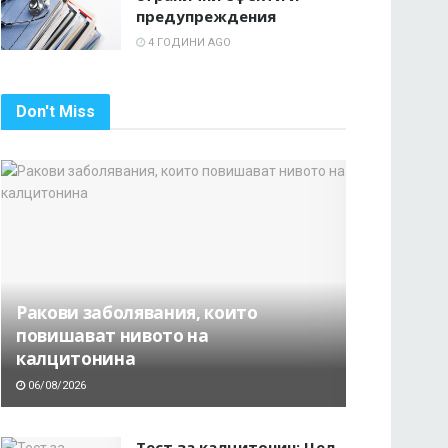
предупреждения
4 ГОДИНИ AGO
Don't Miss
Ракови заболявания, които
повишават нивото на
калцитонина
06/08/2026
Тест за калцитонин: Цел