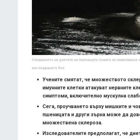
Следването на диетата на пшеницата помага за намаляване 
изследването без.
Учените смятат, че множеството скле
имунните клетки атакуват нервните кл
симптоми, включително мускулна слабо
Сега, проучването върху мишките и чо
пшеницата и други зърна може да дов
множествена склероза.
Изследователите предполагат, че дие