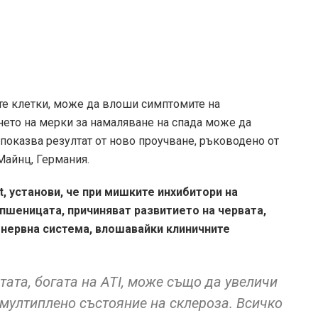
те клетки, може да влоши симптомите на
ето на мерки за намаляване на спада може да
показва резултат от ново проучване, ръководено от
Майнц, Германия.
t, установи, че при мишките инхибитори на
в пшеницата, причиняват развитието на червата,
 нервна система, влошавайки клиничните
тата, богата на ATI, може също да увеличи
 мултиплено състояние на склероза. Всичко