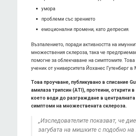
умора
проблеми със зрението
емоционални промени, като депресия.
Възпалението, поради активността на имунни
множествения склероза, така че предприеман
помогне за облекчаване на симптомите. Това 
ученик от университета Йоханес Гутенберг в 
Това проучване, публикувано в списание Gu
амилаза трипсин (ΑΤΙ), протеини, открити 
което води до разграждане в централната
симптоми на множествената склероза.
„Изследователите показват, че дие
загубата на мишките с подобно на