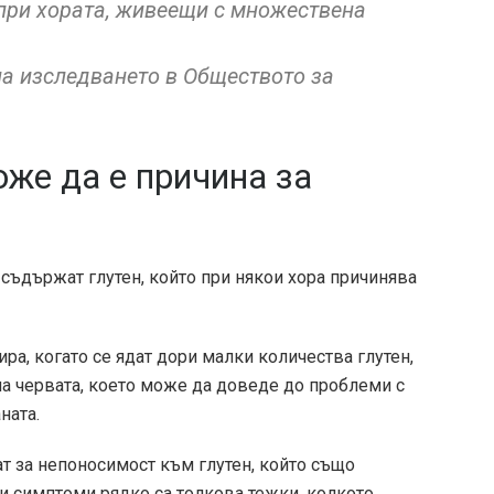
 при хората, живеещи с множествена
на изследването в Обществото за
же да е причина за
 съдържат глутен, който при някои хора причинява
ра, когато се ядат дори малки количества глутен,
на червата, което може да доведе до проблеми с
ната.
ат за непоносимост към глутен, който също
и симптоми рядко са толкова тежки, колкото