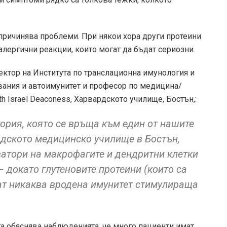
 причинява проблеми. При някои хора други протеини
лергични реакции, които могат да бъдат сериозни.
ектор на Института по транслационна имунология и
вания и автоимунитет и професор по медицина/
 Israel Deaconess, Харвардското училище, Бостън,:
тория, която се връща към един от нашите
рдското медицинско училище в Бостън,
иватори на макрофагите и дендритни клетки
– докато глутеновите протеини (които са
мат никаква вродена имунитет стимулираща
та обяснява наблюденията, че много пациенти имат