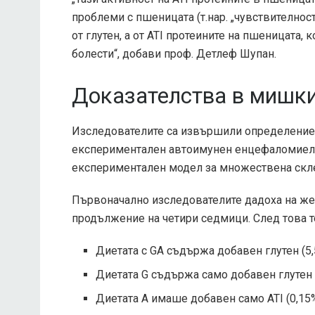
проблеми с пшеницата (т.нар. „чувствителност
от глутен, а от ATI протеините на пшеницата,
болести“, добави проф. Детлеф Шупан.
Доказателства в мишки
Изследователите са извършили определение 
експериментален автоимунен енцефаломиелит
експериментален модел за множествена скл
Първоначално изследователите дадоха на жен
продължение на четири седмици. След това т
Диетата с GA съдържа добавен глутен (5,5
Диетата G съдържа само добавен глутен (
Диетата А имаше добавен само ATI (0,15%