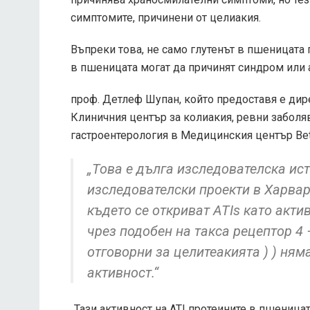
симптомите, причинени от целиакия.
Въпреки това, не само глутенът в пшеницата
в пшеницата могат да причинят синдром или а
проф. Детлеф Шупан, който предоставя е дир
Клиничния център за колиакия, ревни заболя
гастроентерология в Медицинския център Beth
„Това е дълга изследователска ис
изследователски проекти в Харва
където се откриват ATIs като акт
чрез подобен на такса рецептор 4 
отговорни за целитеакията ) ) ня
активност.“
„Тази активност на ATI протеините в пшеница