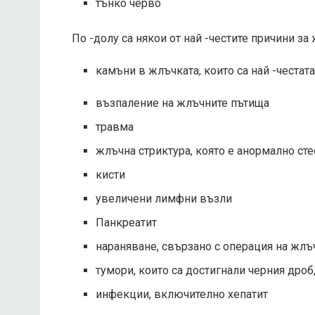
тънко черво
По -долу са някои от най -честите причини за
камъни в жлъчката, които са най -честат
възпаление на жлъчните пътища
травма
жлъчна стриктура, която е анормално сте
кисти
увеличени лимфни възли
Панкреатит
нараняване, свързано с операция на жлъ
тумори, които са достигнали черния дро
инфекции, включително хепатит