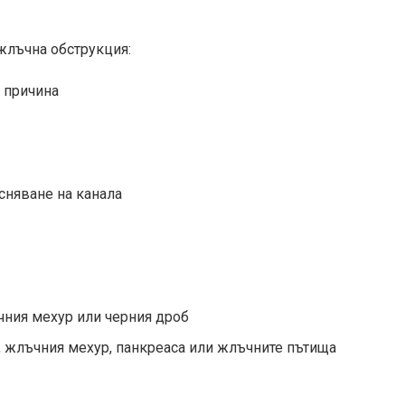
 жлъчна обструкция:
а причина
сняване на канала
чния мехур или черния дроб
б, жлъчния мехур, панкреаса или жлъчните пътища