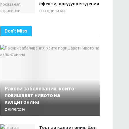
ефекти, предупреждения
4 ГОДИНИ AGO
Don't Miss
Ракови заболявания, които
повишават нивото на
калцитонина
06/08/2026
Тест за калцитонин: Цел