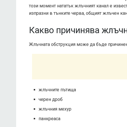
този момент нататък жлъчният канал е извес
изпразни в тънките черва, общият жлъчен ка
Какво причинява жлъчн
Жлъчната обструкция може да бъде причинен
жлъчните пътища
черен дроб
жлъчния мехур
панкреаса