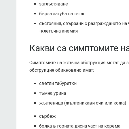
затлъстяване
бърза загуба на тегло
състояния, свързани с разграждането на
-клетъчна анемия
Какви са симптомите н
Симптомите на жлъчна обструкция могат да з
обструкция обикновено имат:
светли табуретки
тъмна урина
жълтеница (жълтеникави очи или кожа)
сърбеж
болка в горната дясна част на корема