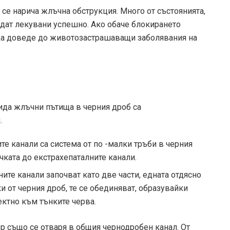
се нарича жлъчна обструкция. Много от състоянията,
ъдат лекувани успешно. Ако обаче блокирането
да доведе до животозастрашаващи заболявания на
ида жлъчни пътища в черния дроб са
.
е канали са система от по -малки тръби в черния
чката до екстрахепаталните канали.
ите канали започват като две части, едната отдясно
ки от черния дроб, те се обединяват, образувайки
ектно към тънките черва.
р също се отваря в общия чернодробен канал. От