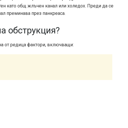
тен като общ жлъчен канал или холедох. Преди да се
нал преминава през панкреаса.
а обструкция?
а от редица фактори, включващи: