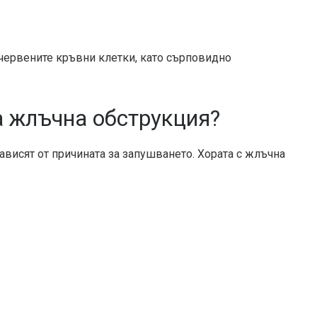
 червените кръвни клетки, като сърповидно
а жлъчна обструкция?
ависят от причината за запушването. Хората с жлъчна