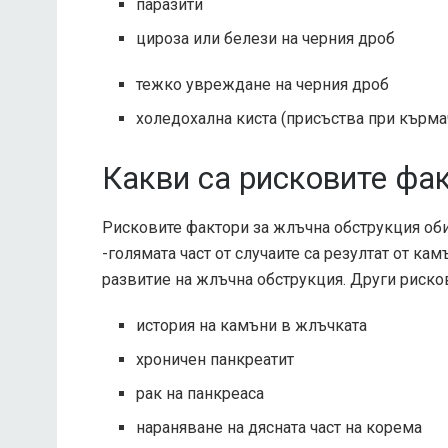
паразити
цироза или белези на черния дроб
тежко увреждане на черния дроб
холедохална киста (присъства при кърма
Какви са рисковите фа
Рисковите фактори за жлъчна обструкция оби
-голямата част от случаите са резултат от ка
развитие на жлъчна обструкция. Други риско
история на камъни в жлъчката
хроничен панкреатит
рак на панкреаса
нараняване на дясната част на корема