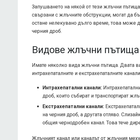
Запушването на някой от тези жлъчни пътища 
свързани с жлъчните обструкции, могат да б
остане нелекувано дълго време, това може 
черния дроб.
Видове жлъчни пътища
Имате няколко вида жлъчни пътища. Двата в
интрахепаталните и екстрахепаталните канали
Интрахепатални канали:
Интрахепаталнит
дроб, които събират и транспортират жлъ
Екстрахепатални канали:
Екстрахепаталн
на черния дроб, а другата отляво. Слизай
общия чернодробен канал. Това тече дир
Жлъчният канал или каналът от жлъчния меху