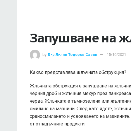
Запушване на 
by
Д-р Лилян Тодоров Савов
15/10/2021
Какво представлява жлъчната обструкция?
Жлъчната обструкция е запушване на жлъчни
черния дроб и жлъчния мехур през панкреаса 
черва. Жлъчката е тъмнозелена или жълтеник
смилане на мазнини. След като ядете, жлъчн
храносмилането и усвояването на мазнините.
от отпадъчните продукти.