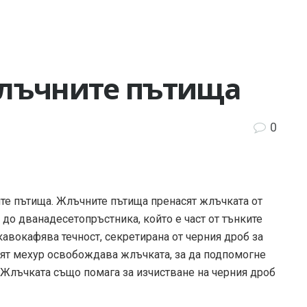
жлъчните пътища
0
те пътища. Жлъчните пътища пренасят жлъчката от
до дванадесетопръстника, който е част от тънките
авокафява течност, секретирана от черния дроб за
ият мехур освобождава жлъчката, за да подпомогне
 Жлъчката също помага за изчистване на черния дроб