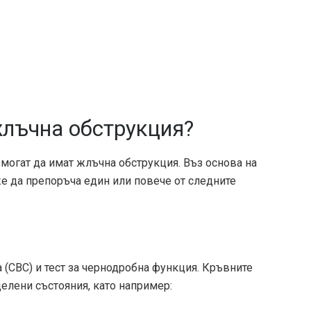
жлъчна обструкция?
о могат да имат жлъчна обструкция. Въз основа на
е да препоръча един или повече от следните
 (CBC) и тест за чернодробна функция. Кръвните
елени състояния, като например: