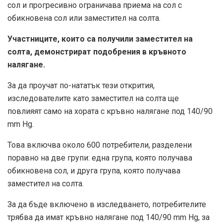
сол и прогресивно ограничава приема на сол с
обикновена сол или заместител на солта.
Участниците, които са получили заместител на
солта, демонстрират подобрения в кръвното
налягане.
За да проучат по-нататък тези открития,
изследователите като заместител на солта ще
повлияят само на хората с кръвно налягане под 140/90
mm Hg.
Това включва около 600 потребители, разделени
поравно на две групи: една група, която получава
обикновена сол, и друга група, която получава
заместител на солта.
За да бъде включено в изследването, потребителите
трябва да имат кръвно налягане под 140/90 mm Hg, за