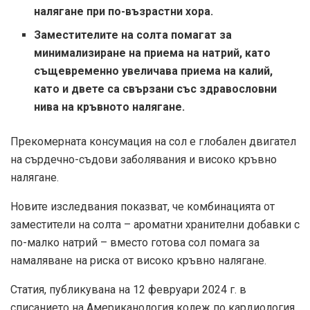
налягане при по-възрастни хора.
Заместителите на солта помагат за
минимализиране на приема на натрий, като
същевременно увеличава приема на калий,
като и двете са свързани със здравословни
нива на кръвното налягане.
Прекомерната консумация на сол е глобален двигател
на сърдечно-съдови заболявания и високо кръвно
налягане.
Новите изследвания показват, че комбинацията от
заместители на солта – ароматни хранителни добавки с
по-малко натрий – вместо готова сол помага за
намаляване на риска от високо кръвно налягане.
Статия, публикувана на 12 февруари 2024 г. в
списанието на Американология колеж по кардиология,