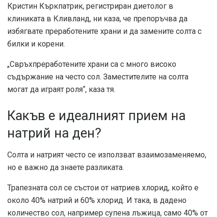
Кристин Къркпатрик, регистриран диетолог в
клиниката в Кливланд, ни каза, че препоръчва да
избягвате преработените храни и да замените солта с
билки и корени.
„Свръхпреработените храни са с много високо
съдържание на често сол. Заместителите на солта
могат да играят роля“, каза тя.
Какъв е идеалният прием на
натрий на ден?
Солта и натрият често се използват взаимозаменяемо,
но е важно да знаете разликата.
Трапезната сол се състои от натриев хлорид, който е
около 40% натрий и 60% хлорид. И така, в дадено
количество сол, например супена лъжица, само 40% от