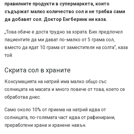
правилните продукти в супермаркета, които
съдържат малко количество сол и не трябва сами
да добавят сол. Доктор Енгберинк ни каза.
„Това обаче е доста трудно за хората. Бих предпочел
пациентите да ми дават по-малко от 5 грама сол,
вместо да ядат 10 грама от заместителя на солта“, каза
той.
Скрита сол в храните
Консумацията на натрий има малко общо със
солницата на масата и много повече от това, което се
обработва днес.
Само около 10% от приема на натрий идва от
солницата, по-голямата част идва от рафинирани,
преработени храни и хранене навън.