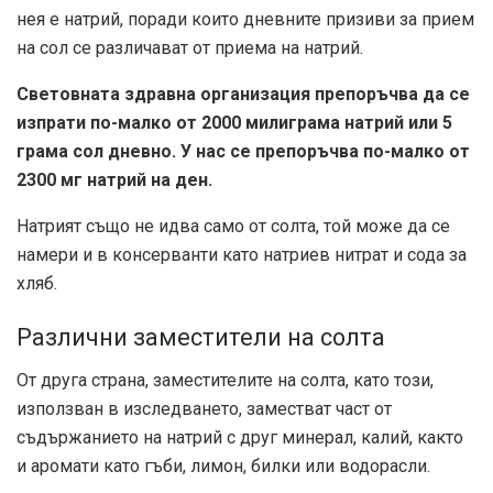
нея е натрий, поради които дневните призиви за прием
на сол се различават от приема на натрий.
Световната здравна организация препоръчва да се
изпрати по-малко от 2000 милиграма натрий или 5
грама сол дневно. У нас се препоръчва по-малко от
2300 мг натрий на ден.
Натрият също не идва само от солта, той може да се
намери и в консерванти като натриев нитрат и сода за
хляб.
Различни заместители на солта
От друга страна, заместителите на солта, като този,
използван в изследването, заместват част от
съдържанието на натрий с друг минерал, калий, както
и аромати като гъби, лимон, билки или водорасли.