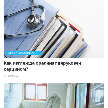
ДРУГИ ЗАБОЛЯВАНИЯ
Как изглежда оралният верукозен
карцином?
16/03/2024