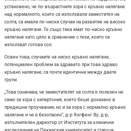
установено, че по-възрастните хора с кръвно налягане
над нормалното, които са използвали заместител на
солта, са имали по-ниски случаи на развитие на високо
кръвно налягане. Те също така имат по-ниско кръвно
налягане като цяло в сравнение с тези, които се
използват готова сол.
Освен това, случаите на ниско кръвно налягане,
потенциален проблем за здравето при това здраво
кръвно налягане, са почти идентични между двете
групи.
„Това означава, че заместителят на солта е полезен не
само за хора с хипертония, което беше доказано в
предишни проучвания, но и за хора с нормално кръвно
налягане и че е безопасен“, д-р Янгфенг Ву, д-р,
изпълнителен директор от Института за клинични
изследвания на Пекинския университет и старши