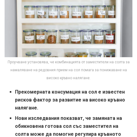
Проучване установява, че комбинацията от заместители на солта за
намаляване на редовния прием на сол помага за понижаване на
високо кръвно налягане.
Прекомерната консумация на сол е известен
рисков фактор за развитие на високо кръвно
налягане.
Нови изследвания показват, че замяната на
обикновена готова сол със заместител на
солта може да помогне
регулира кръвното