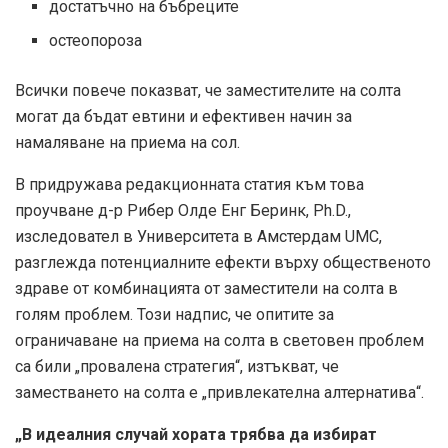
достатъчно на бъбреците
остеопороза
Всички повече показват, че заместителите на солта
могат да бъдат евтини и ефективен начин за
намаляване на приема на сол.
В придружава редакционната статия към това
проучване д-р Рибер Олде Енг Беринк, Ph.D.,
изследовател в Университета в Амстердам UMC,
разглежда потенциалните ефекти върху общественото
здраве от комбинацията от заместители на солта в
голям проблем. Този надпис, че опитите за
ограничаване на приема на солта в световен проблем
са били „провалена стратегия“, изтъкват, че
заместването на солта е „привлекателна алтернатива“.
„В идеалния случай хората трябва да избират