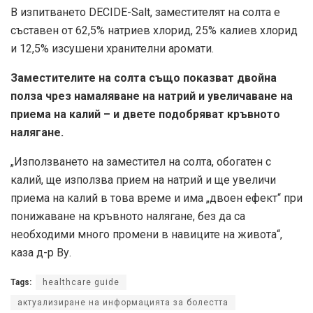
В изпитването DECIDE-Salt, заместителят на солта е
съставен от 62,5% натриев хлорид, 25% калиев хлорид
и 12,5% изсушени хранителни аромати.
Заместителите на солта също показват двойна
полза чрез намаляване на натрий и увеличаване на
приема на калий – и двете подобряват кръвното
налягане.
„Използването на заместител на солта, обогатен с
калий, ще използва прием на натрий и ще увеличи
приема на калий в това време и има „двоен ефект“ при
понижаване на кръвното налягане, без да са
необходими много промени в навиците на живота“,
каза д-р Ву.
Tags:
healthcare guide
актуализиране на информацията за болестта