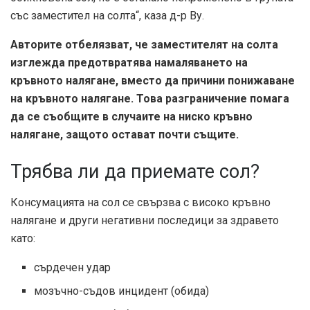
със заместител на солта“, каза д-р Ву.
Авторите отбелязват, че заместителят на солта
изглежда предотвратява намаляването на
кръвното налягане, вместо да причини понижаване
на кръвното налягане. Това разграничение помага
да се съобщите в случаите на ниско кръвно
налягане, защото остават почти същите.
Трябва ли да приемате сол?
Консумацията на сол се свързва с високо кръвно
налягане и други негативни последици за здравето
като:
сърдечен удар
мозъчно-съдов инцидент (обида)