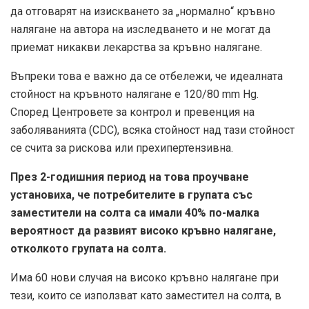
да отговарят на изискването за „нормално“ кръвно
налягане на автора на изследването и не могат да
приемат никакви лекарства за кръвно налягане.
Въпреки това е важно да се отбележи, че идеалната
стойност на кръвното налягане е 120/80 mm Hg.
Според Центровете за контрол и превенция на
заболяванията (CDC), всяка стойност над тази стойност
се счита за рискова или прехипертензивна.
През 2-годишния период на това проучване
установиха, че потребителите в групата със
заместители на солта са имали 40% по-малка
вероятност да развият високо кръвно налягане,
отколкото групата на солта.
Има 60 нови случая на високо кръвно налягане при
тези, които се използват като заместител на солта, в