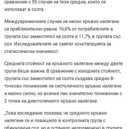
сравнение с 95 случая на тези средни, които се
използват в солта.
Междувременните случаи на ниско кръвно налягане
са приблизително равни: 16,6% от потребителите в
групата със заместител на солта и 11,7% в групата със
сол. Изследователите не смятат констатацията за
статистическа значимост.
Средната стойност на кръвното налягане между двете
групи беше важна. В сравнение с изходната стойност,
групата със заместител на солта създава средно 8-
точково понижение на систоличното кръвно налягане
и малко силно, но всички пак значително понижение с
2 точки на диастоличното кръвно налягане.
„Това изследване показва, че средното кръвно
налягане се е повишило в контролната група с
обикновена сол, но е останало непроменено в групата