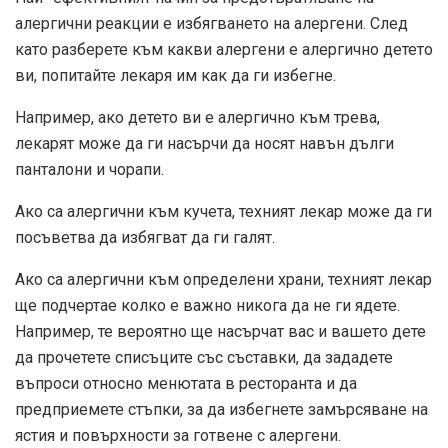
алергични реакции е избягването на алергени. След
като разберете към какви алергени е алергично детето
ви, попитайте лекаря им как да ги избегне.
Например, ако детето ви е алергично към трева,
лекарят може да ги насърчи да носят навън дълги
панталони и чорапи.
Ако са алергични към кучета, техният лекар може да ги
посъветва да избягват да ги галят.
Ако са алергични към определени храни, техният лекар
ще подчертае колко е важно никога да не ги ядете.
Например, те вероятно ще насърчат вас и вашето дете
да прочетете списъците със съставки, да зададете
въпроси относно менютата в ресторанта и да
предприемете стъпки, за да избегнете замърсяване на
ястия и повърхности за готвене с алергени.