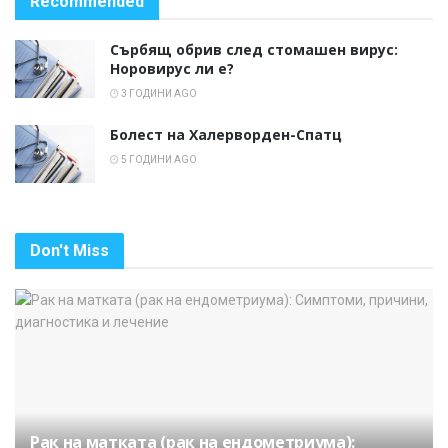
Recommended
Сърбящ обрив след стомашен вирус:
Норовирус ли е?
3 ГОДИНИ AGO
Болест на Халерворден-Спатц
5 ГОДИНИ AGO
Don't Miss
Рак на матката (рак на ендометриума):