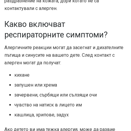
раздразнение на кожата, дори когато не са
контактували с алерген.
Какво включват
респираторните симптоми?
Алергичните реакции могат да засегнат и дихателните
пътища и синусите на вашето дете. След контакт с
алерген могат да получат:
кихане
запушен или хрема
зачервени, сърбящи или сълзящи очи
чувство на натиск в лицето им
кашлица, хрипове, задух
Ако детето ви има тежка алергия, може да развие