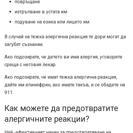
повръщане
изтръпване в устата им
подуване на езика или лицето им
В случай на тежка алергична реакция те дори могат да
загубят съзнание.
Ако подозирате, че детето ви има алергия, уговорете
среща с неговия лекар.
Ако подозирате, че имат тежка алергична реакция,
дайте им епинефрин, ако имате такъв, и се обадете на
911.
Как можете да предотвратите
алергичните реакции?
Най -ефективният начин за предотвратяване на