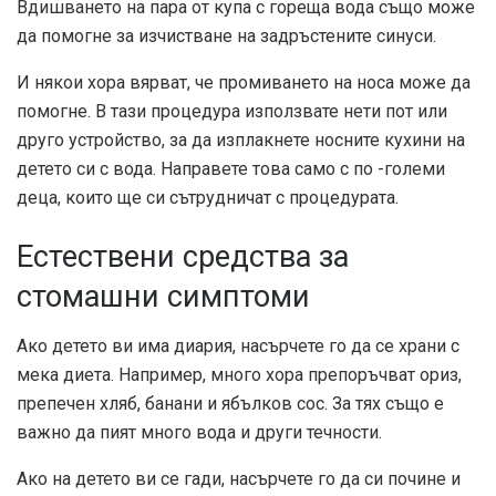
Вдишването на пара от купа с гореща вода също може
да помогне за изчистване на задръстените синуси.
И някои хора вярват, че промиването на носа може да
помогне. В тази процедура използвате нети пот или
друго устройство, за да изплакнете носните кухини на
детето си с вода. Направете това само с по -големи
деца, които ще си сътрудничат с процедурата.
Естествени средства за
стомашни симптоми
Ако детето ви има диария, насърчете го да се храни с
мека диета. Например, много хора препоръчват ориз,
препечен хляб, банани и ябълков сос. За тях също е
важно да пият много вода и други течности.
Ако на детето ви се гади, насърчете го да си почине и