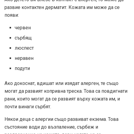
развие контактен дерматит. Кожата им може да се
появи:
червен
сърбящ
люспест
неравен
подути
Ако докоснат, вдишат или изядат алерген, те също
могат да развият копривна треска. Това са повдигнати
рани, които могат да се развият върху кожата им, и
почти винаги сърбят.
Някои деца с алергии също развиват екзема. Това
състояние води до възпаление, сърбеж и