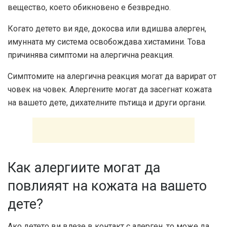
вещество, което обикновено е безвредно.
Когато детето ви яде, докосва или вдишва алерген,
имунната му система освобождава хистамини. Това
причинява симптоми на алергична реакция.
Симптомите на алергична реакция могат да варират от
човек на човек. Алергените могат да засегнат кожата
на вашето дете, дихателните пътища и други органи.
Как алергиите могат да
повлияят на кожата на вашето
дете?
Ако детето ви влезе в контакт с алерген, то може да