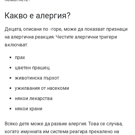
Какво е алергия?
Децата, описани по -горе, може да показват признаци
на алергична реакция. Честите алергични тригери
включват:
прах
цветен прашец
животинска пърхот
ужилвания от насекоми
някои лекарства
някои храни
Всяко дете може да развие алергия. Това се случва,
когато имунната им система реагира прекалено на