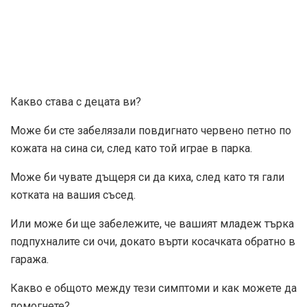
Какво става с децата ви?
Може би сте забелязали повдигнато червено петно ​​по
кожата на сина си, след като той играе в парка.
Може би чувате дъщеря си да киха, след като тя гали
котката на вашия съсед.
Или може би ще забележите, че вашият младеж търка
подпухналите си очи, докато върти косачката обратно в
гаража.
Какво е общото между тези симптоми и как можете да
помогнете?