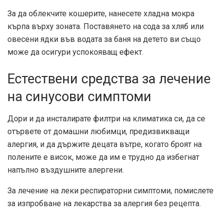
За да облекчите кошерите, нанесете хладна мокра
кърпа върху зоната. Поставянето на сода за хляб или
овесени ядки във водата за баня на детето ви също
може да осигури успокояващ ефект.
Естествени средства за лечение
на синусови симптоми
Дори и да инсталирате филтри на климатика си, да се
отървете от домашни любимци, предизвикващи
алергия, и да държите децата вътре, когато броят на
полените е висок, може да им е трудно да избегнат
напълно въздушните алергени.
За лечение на леки респираторни симптоми, помислете
за изпробване на лекарства за алергия без рецепта.