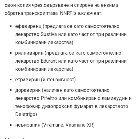
свои копия чрез свързване и спиране на ензима
обратна транскриптаза. NNRTIs включват:
ефавиренц (предлага се като самостоятелно
лекарство Sustiva или като част от три различни
комбинирани лекарства)
рилпивирин (предлага се като самостоятелно
лекарство Edurant или като част от три различни
комбинирани лекарства)
етравирин (интензивност)
доравирин (наличен като самостоятелно
лекарство Pifeltro или комбиниран с ламивудин и
тенофовир дизопроксил фумарат в лекарството
Delstrigo)
невирапин (Viramune, Viramune XR)