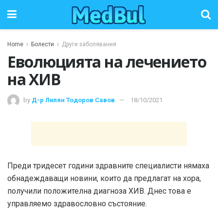
Home
Болести
Други заболявания
Еволюцията на лечението
на ХИВ
by
Д-р Лилян Тодоров Савов
18/10/2021
Преди тридесет години здравните специалисти нямаха
обнадеждаващи новини, които да предлагат на хора,
получили положителна диагноза ХИВ. Днес това е
управляемо здравословно състояние.