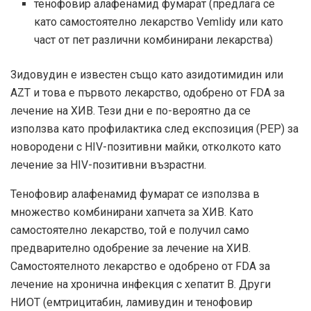
тенофовир алафенамид фумарат (предлага се
като самостоятелно лекарство Vemlidy или като
част от пет различни комбинирани лекарства)
Зидовудин е известен също като азидотимидин или
AZT и това е първото лекарство, одобрено от FDA за
лечение на ХИВ. Тези дни е по-вероятно да се
използва като профилактика след експозиция (PEP) за
новородени с HIV-позитивни майки, отколкото като
лечение за HIV-позитивни възрастни.
Тенофовир алафенамид фумарат се използва в
множество комбинирани хапчета за ХИВ. Като
самостоятелно лекарство, той е получил само
предварително одобрение за лечение на ХИВ.
Самостоятелното лекарство е одобрено от FDA за
лечение на хронична инфекция с хепатит В. Други
НИОТ (емтрицитабин, ламивудин и тенофовир