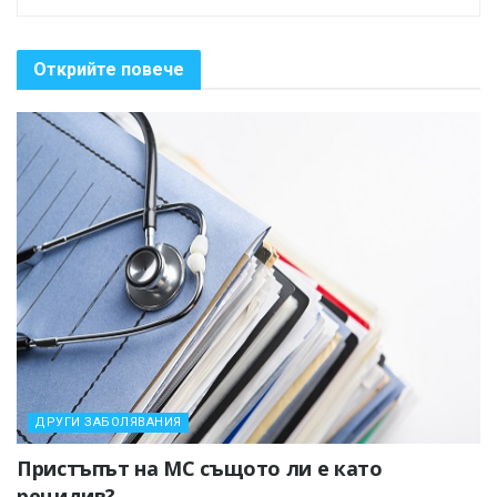
Открийте повече
ДРУГИ ЗАБОЛЯВАНИЯ
Пристъпът на МС същото ли е като
рецидив?