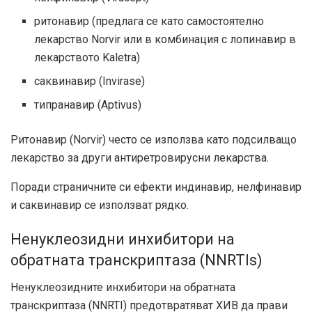
ритонавир (предлага се като самостоятелно
лекарство Norvir или в комбинация с лопинавир в
лекарството Kaletra)
саквинавир (Invirase)
типранавир (Aptivus)
Ритонавир (Norvir) често се използва като подсилващо
лекарство за други антиретровирусни лекарства.
Поради страничните си ефекти индинавир, нелфинавир
и саквинавир се използват рядко.
Ненуклеозидни инхибитори на
обратната транскриптаза (NNRTIs)
Ненуклеозидните инхибитори на обратната
транскриптаза (NNRTI) предотвратяват ХИВ да прави