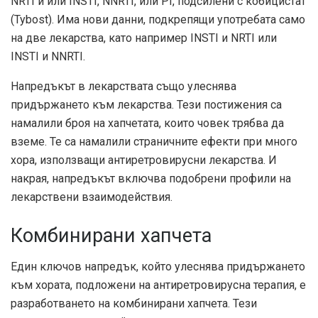
NRTI и или INSTI, NNRTI, или PI, подсилени с кобицистат
(Tybost). Има нови данни, подкрепящи употребата само
на две лекарства, като например INSTI и NRTI или
INSTI и NNRTI.
Напредъкът в лекарствата също улеснява
придържането към лекарства. Тези постижения са
намалили броя на хапчетата, които човек трябва да
вземе. Те са намалили страничните ефекти при много
хора, използващи антиретровирусни лекарства. И
накрая, напредъкът включва подобрени профили на
лекарствени взаимодействия.
Комбинирани хапчета
Един ключов напредък, който улеснява придържането
към хората, подложени на антиретровирусна терапия, е
разработването на комбинирани хапчета. Тези