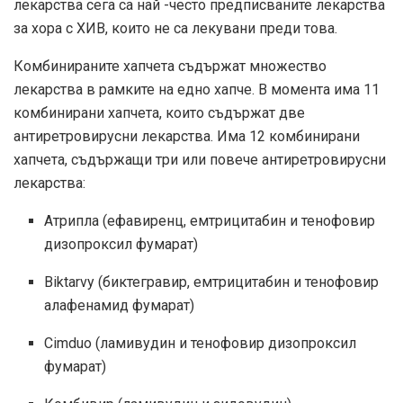
лекарства сега са най -често предписваните лекарства
за хора с ХИВ, които не са лекувани преди това.
Комбинираните хапчета съдържат множество
лекарства в рамките на едно хапче. В момента има 11
комбинирани хапчета, които съдържат две
антиретровирусни лекарства. Има 12 комбинирани
хапчета, съдържащи три или повече антиретровирусни
лекарства:
Атрипла (ефавиренц, емтрицитабин и тенофовир
дизопроксил фумарат)
Biktarvy (биктегравир, емтрицитабин и тенофовир
алафенамид фумарат)
Cimduo (ламивудин и тенофовир дизопроксил
фумарат)