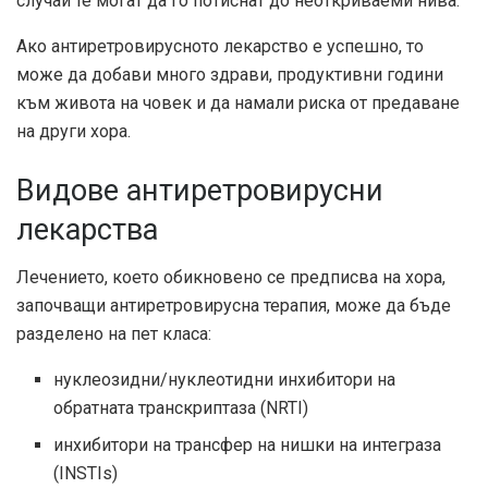
случаи те могат да го потиснат до неоткриваеми нива.
Ако антиретровирусното лекарство е успешно, то
може да добави много здрави, продуктивни години
към живота на човек и да намали риска от предаване
на други хора.
Видове антиретровирусни
лекарства
Лечението, което обикновено се предписва на хора,
започващи антиретровирусна терапия, може да бъде
разделено на пет класа:
нуклеозидни/нуклеотидни инхибитори на
обратната транскриптаза (NRTI)
инхибитори на трансфер на нишки на интеграза
(INSTIs)