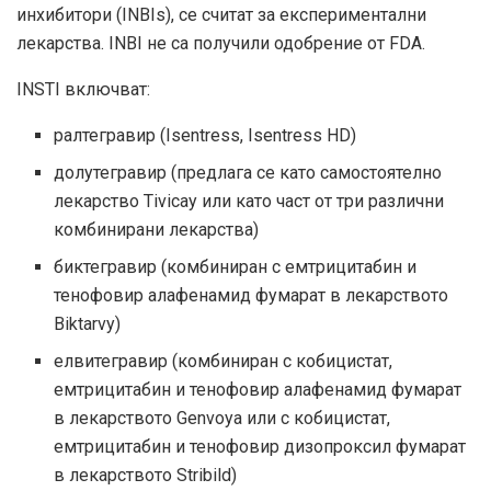
инхибитори (INBIs), се считат за експериментални
лекарства. INBI не са получили одобрение от FDA.
INSTI включват:
ралтегравир (Isentress, Isentress HD)
долутегравир (предлага се като самостоятелно
лекарство Tivicay или като част от три различни
комбинирани лекарства)
биктегравир (комбиниран с емтрицитабин и
тенофовир алафенамид фумарат в лекарството
Biktarvy)
елвитегравир (комбиниран с кобицистат,
емтрицитабин и тенофовир алафенамид фумарат
в лекарството Genvoya или с кобицистат,
емтрицитабин и тенофовир дизопроксил фумарат
в лекарството Stribild)