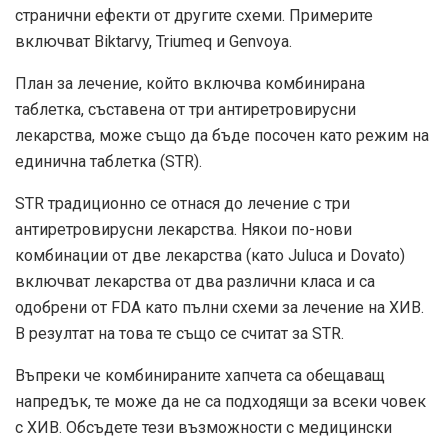
странични ефекти от другите схеми. Примерите
включват Biktarvy, Triumeq и Genvoya.
План за лечение, който включва комбинирана
таблетка, съставена от три антиретровирусни
лекарства, може също да бъде посочен като режим на
единична таблетка (STR).
STR традиционно се отнася до лечение с три
антиретровирусни лекарства. Някои по-нови
комбинации от две лекарства (като Juluca и Dovato)
включват лекарства от два различни класа и са
одобрени от FDA като пълни схеми за лечение на ХИВ.
В резултат на това те също се считат за STR.
Въпреки че комбинираните хапчета са обещаващ
напредък, те може да не са подходящи за всеки човек
с ХИВ. Обсъдете тези възможности с медицински