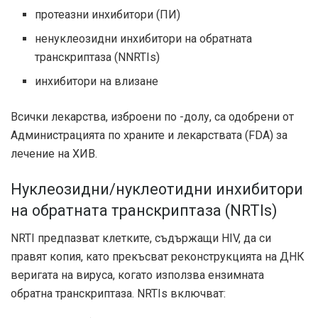
протеазни инхибитори (ПИ)
ненуклеозидни инхибитори на обратната
транскриптаза (NNRTIs)
инхибитори на влизане
Всички лекарства, изброени по -долу, са одобрени от
Администрацията по храните и лекарствата (FDA) за
лечение на ХИВ.
Нуклеозидни/нуклеотидни инхибитори
на обратната транскриптаза (NRTIs)
NRTI предпазват клетките, съдържащи HIV, да си
правят копия, като прекъсват реконструкцията на ДНК
веригата на вируса, когато използва ензимната
обратна транскриптаза. NRTIs включват: