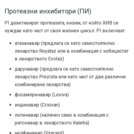
Протеазни инхибитори (ПИ)
PI деактивират протеазата, ензим, от който ХИВ се
нуждае като част от своя жизнен цикъл. PI включват:
атазанавир (предлага се като самостоятелно
лекарство Reyataz или в комбинация с кобицистат
в лекарството Evotaz)
дарунавир (предлага се като самостоятелно
лекарство Prezista или като част от две различни
комбинирани лекарства)
фосампренавир (Lexiva)
индинавир (Crixivan)
лопинавир (наличен само в комбинация с
ритонавир в лекарството Kaletra)
нелфинавир (Viracept)