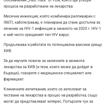
Обозначение „Fast Track“
от FDA, което ще ускори
процеса на разработване на лекарства.
Месечна инжекция, която комбинира рилпивирин с
INSTI, каботегравир, е планирана да стане достъпна за
лечение на HIV-1 инфекция в началото на 2020 г. HIV-1
е най-често срещаният тип HIV вирус.
Продължава и работата по потенциална ваксина срещу
ХИВ.
За да научите повече за наличните в момента
лекарства за ХИВ (и тези, които може да дойдат в
бъдеще), говорете с медицински специалист или
фармацевт.
Клиничните изпитвания, които се използват за
тестване на лекарства в процес на разработка, също
могат да представляват интерес. Потърсете тук за