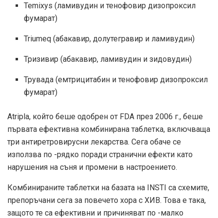
Temixys (ламивудин и тенофовир дизопроксил
фумарат)
Triumeq (абакавир, долутегравир и ламивудин)
Тризивир (абакавир, ламивудин и зидовудин)
Трувада (емтрицитабин и тенофовир дизопроксил
фумарат)
Atripla, който беше одобрен от FDA през 2006 г., беше
първата ефективна комбинирана таблетка, включваща
три антиретровирусни лекарства. Сега обаче се
използва по -рядко поради странични ефекти като
нарушения на съня и промени в настроението.
Комбинираните таблетки на базата на INSTI са схемите,
препоръчани сега за повечето хора с ХИВ. Това е така,
защото те са ефективни и причиняват по -малко