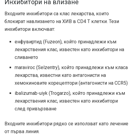
Инхибитори на влизане
Входните инхибитори са клас лекарства, които
блокират навлизането на ХИВ в CD4 Т клетки. Тези
инхибитори включват:
енфувиртид (Fuzeon), който принадлежи към
лекарствения клас, известен като инхибитори на
сливането
maraviroc (Selzentry), който принадлежи към класа
лекарства, известни като антагонисти на
хемокиновите корецептори (антагонисти на CCR5)
ibalizumab-uiyk (Trogarzo), който принадлежи към
лекарствения клас, известен като инхибитори
след привързване
Входните инхибитори рядко се използват като лечение
от първа линия.