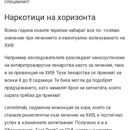
специалист.
Наркотици на хоризонта
Всяка година новите терапии набират все по -голямо
значение при лечението и евентуално излекуването на
ХИВ.
Например изследователите разследват
наносуспензии
на антиретровирусни лекарства
както за лечение, така
и за превенция на ХИВ. Тези лекарства се приемат на
всеки 4 до 8 седмици. Те биха могли да подобрят
придържането, като намалят броя на хапчетата, които
хората трябва да приемат.
Leronlimab, седмична инжекция за хора, които са
станали резистентни към лечение на ХИВ, е постигнал
успех в клиничните изпитвания. Получено е и a