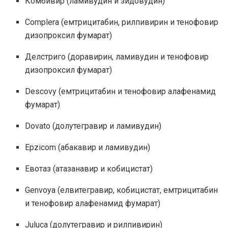
Комбивир (ламивудин и зидовудин)
Complera (емтрицитабин, рилпивирин и тенофовир
дизопроксил фумарат)
Делстриго (доравирин, ламивудин и тенофовир
дизопроксил фумарат)
Descovy (емтрицитабин и тенофовир алафенамид
фумарат)
Dovato (долутегравир и ламивудин)
Epzicom (абакавир и ламивудин)
Евотаз (атазанавир и кобицистат)
Genvoya (елвитегравир, кобицистат, емтрицитабин
и тенофовир алафенамид фумарат)
Juluca (долутегравир и рилпивирин)