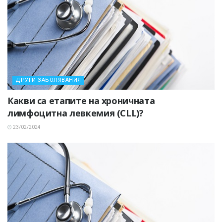
ДРУГИ ЗАБОЛЯВАНИЯ
Какви са етапите на хроничната
лимфоцитна левкемия (CLL)?
23/02/2024