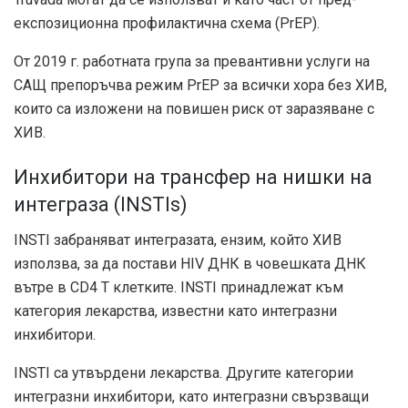
експозиционна профилактична схема (PrEP).
От 2019 г. работната група за превантивни услуги на
САЩ препоръчва режим PrEP за всички хора без ХИВ,
които са изложени на повишен риск от заразяване с
ХИВ.
Инхибитори на трансфер на нишки на
интеграза (INSTIs)
INSTI забраняват интегразата, ензим, който ХИВ
използва, за да постави HIV ДНК в човешката ДНК
вътре в CD4 Т клетките. INSTI принадлежат към
категория лекарства, известни като интегразни
инхибитори.
INSTI са утвърдени лекарства. Другите категории
интегразни инхибитори, като интегразни свързващи