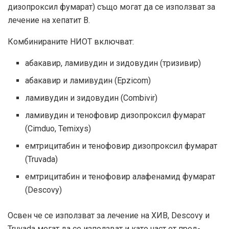
дизопроксил фумарат) също могат да се използват за
лечение на хепатит В.
Комбинираните НИОТ включват:
абакавир, ламивудин и зидовудин (тризивир)
абакавир и ламивудин (Epzicom)
ламивудин и зидовудин (Combivir)
ламивудин и тенофовир дизопроксил фумарат
(Cimduo, Temixys)
емтрицитабин и тенофовир дизопроксил фумарат
(Truvada)
емтрицитабин и тенофовир алафенамид фумарат
(Descovy)
Освен че се използват за лечение на ХИВ, Descovy и
Truvada могат да се използват и като част от пред-