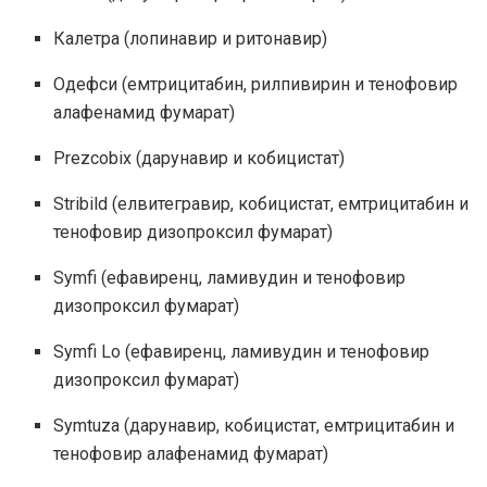
Калетра (лопинавир и ритонавир)
Одефси (емтрицитабин, рилпивирин и тенофовир
алафенамид фумарат)
Prezcobix (дарунавир и кобицистат)
Stribild (елвитегравир, кобицистат, емтрицитабин и
тенофовир дизопроксил фумарат)
Symfi (ефавиренц, ламивудин и тенофовир
дизопроксил фумарат)
Symfi Lo (ефавиренц, ламивудин и тенофовир
дизопроксил фумарат)
Symtuza (дарунавир, кобицистат, емтрицитабин и
тенофовир алафенамид фумарат)