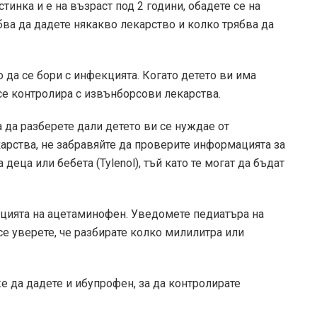
тинка и е на възраст под 2 години, обадете се на
бва да дадете някакво лекарство и колко трябва да
то да се бори с инфекцията. Когато детето ви има
 се контролира с извънборсови лекарства.
а да разберете дали детето ви се нуждае от
карства, не забравяйте да проверите информацията за
деца или бебета (Tylenol), тъй като те могат да бъдат
ацията на ацетаминофен. Уведомете педиатъра на
се уверете, че разбирате колко милилитра или
же да дадете и ибупрофен, за да контролирате