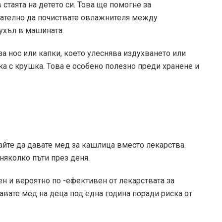
стаята на детето си. Това ще помогне за
мателно да почиствате овлажнителя между
мухъл в машината.
за нос или капки, което улеснява издухването или
ка с крушка. Това е особено полезно преди хранене и
тайте да давате мед за кашлица вместо лекарства.
няколко пъти през деня.
ен и вероятно по -ефективен от лекарствата за
давате мед на деца под една година поради риска от