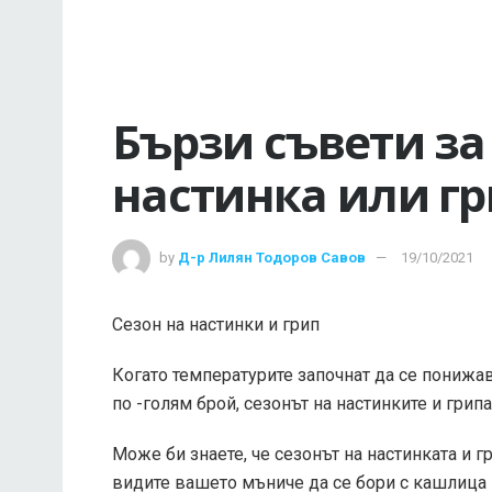
Бързи съвети за
настинка или г
by
Д-р Лилян Тодоров Савов
19/10/2021
Сезон на настинки и грип
Когато температурите започнат да се понижа
по -голям брой, сезонът на настинките и грип
Може би знаете, че сезонът на настинката и гр
видите вашето мъниче да се бори с кашлица 