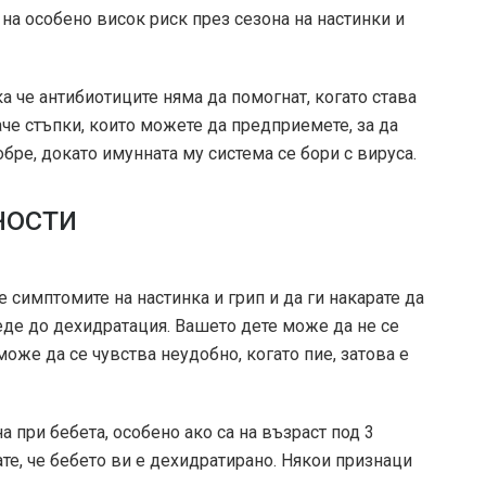
на особено висок риск през сезона на настинки и
а че антибиотиците няма да помогнат, когато става
че стъпки, които можете да предприемете, за да
обре, докато имунната му система се бори с вируса.
ности
 симптомите на настинка и грип и да ги накарате да
еде до дехидратация. Вашето дете може да не се
оже да се чувства неудобно, когато пие, затова е
при бебета, особено ако са на възраст под 3
ате, че бебето ви е дехидратирано. Някои признаци