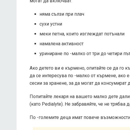
могат да включват:
няма сълзи при плач
сухи устни
меки петна, които изглеждат потънали
намалена активност
уриниране по -малко от три до четири път
Ако детето ви е кърмено, опитайте се да го 
да се интересува по -малко от кърмене, ако 
сесии за хранене, за да могат да консумират 
Попитайте лекаря на вашето малко дете дали
(като Pedialyte). Не забравяйте, че не трябва 
По -големите деца имат повече възможности 