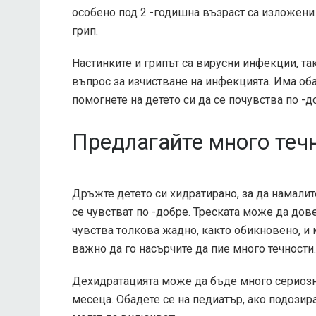
особено под 2 -годишна възраст са изложени 
грип.
Настинките и грипът са вирусни инфекции, так
въпрос за изчистване на инфекцията. Има оба
помогнете на детето си да се почувства по -д
Предлагайте много теч
Дръжте детето си хидратирано, за да намалите
се чувстват по -добре. Треската може да дов
чувства толкова жадно, както обикновено, и м
важно да го насърчите да пие много течности.
Дехидратацията може да бъде много сериозна 
месеца. Обадете се на педиатър, ако подозир