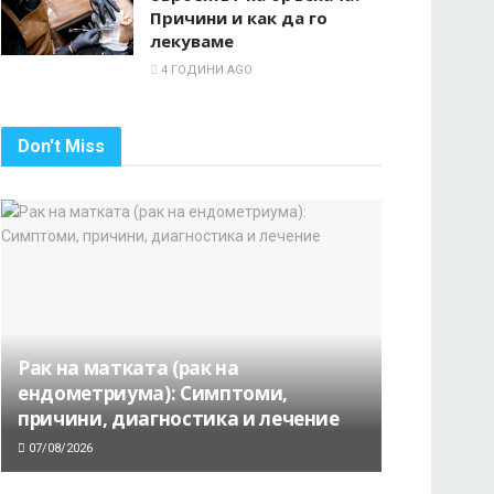
Причини и как да го
лекуваме
4 ГОДИНИ AGO
Don't Miss
Рак на матката (рак на
ендометриума): Симптоми,
причини, диагностика и лечение
07/08/2026