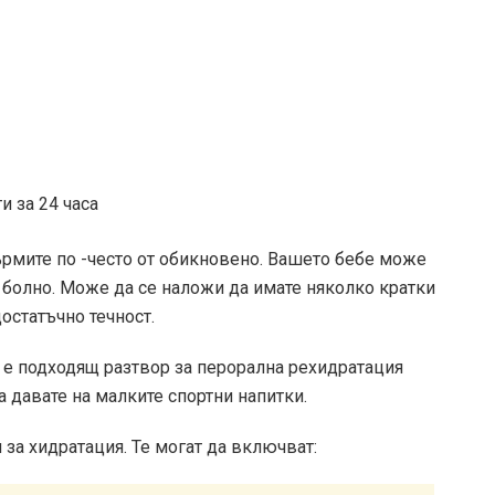
и за 24 часа
кърмите по -често от обикновено. Вашето бебе може
е болно. Може да се наложи да имате няколко кратки
достатъчно течност.
 е подходящ разтвор за перорална рехидратация
да давате на малките спортни напитки.
за хидратация. Те могат да включват: