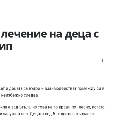
 лечение на деца с
рип
0
ват и децата са вътре и взаимодействат помежду си в
а неизбежно следва.
ипа е зад ъгъла, но това не го прави по -лесно, когато
и запушен нос. Децата под 5 -годишна възраст и