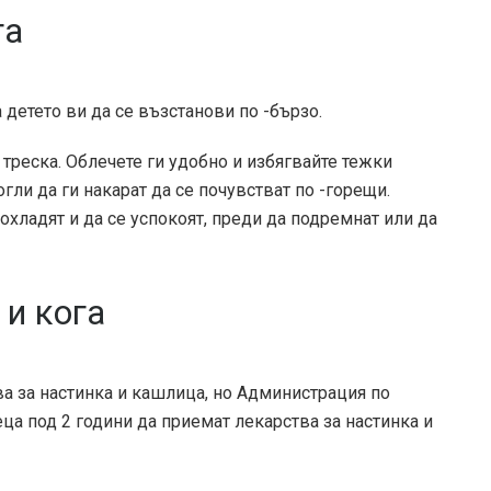
та
детето ви да се възстанови по -бързо.
треска. Облечете ги удобно и избягвайте тежки
гли да ги накарат да се почувстват по -горещи.
хладят и да се успокоят, преди да подремнат или да
 и кога
а за настинка и кашлица, но
Администрация по
ца под 2 години да приемат лекарства за настинка и