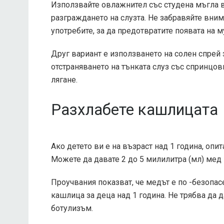
Използвайте овлажнител със студена мъгла в 
разграждането на слузта. Не забравяйте вни
употребите, за да предотвратите появата на 
Друг вариант е използването на солен спрей 
отстраняването на тънката слуз със спринцов
лягане.
Разхлабете кашлицата
Ако детето ви е на възраст над 1 година, опи
Можете да давате 2 до 5 милилитра (мл) мед 
Проучвания
показват, че медът е по -безопас
кашлица за деца над 1 година. Не трябва да 
ботулизъм.