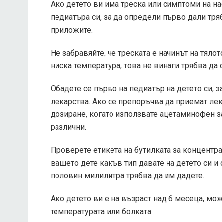
Ако детето ви има треска или симптоми на нас
педиатъра си, за да определи първо дали тря
приложите.
Не забравяйте, че треската е начинът на тяло
ниска температура, това не винаги трябва да
Обадете се първо на педиатър на детето си, з
лекарства. Ако се препоръчва да приемат ле
дозиране, когато използвате ацетаминофен за 
различни.
Проверете етикета на бутилката за концентр
вашето дете какъв тип давате на детето си и 
половин милилитра трябва да им дадете.
Ако детето ви е на възраст над 6 месеца, мо
температурата или болката.