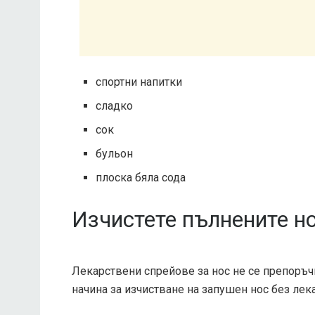
спортни напитки
сладко
сок
бульон
плоска бяла сода
Изчистете пълнените н
Лекарствени спрейове за нос не се препоръч
начина за изчистване на запушен нос без лек