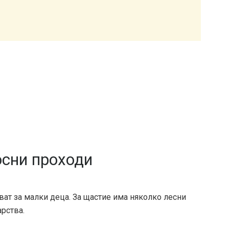
осни проходи
ват за малки деца. За щастие има няколко лесни
арства.