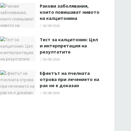
Ракови заболявания,
които повишават нивото
на калцитонина
06/08/2026
Тест за калцитонин: Цел
и интерпретация на
резултатите
06/08/2026
Ефектът на пчелната
отрова при лечението на
рак не е доказан
05/08/2026