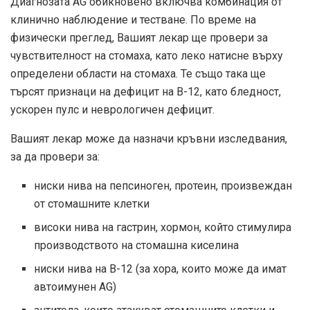
Диагнозата AG обикновено включва комбинация от
клинично наблюдение и тестване. По време на
физически преглед, Вашият лекар ще провери за
чувствителност на стомаха, като леко натисне върху
определени области на стомаха. Те също така ще
търсят признаци на дефицит на В-12, като бледност,
ускорен пулс и неврологичен дефицит.
Вашият лекар може да назначи кръвни изследвания,
за да провери за:
ниски нива на пепсиноген, протеин, произвеждан
от стомашните клетки
високи нива на гастрин, хормон, който стимулира
производството на стомашна киселина
ниски нива на B-12 (за хора, които може да имат
автоимунен AG)