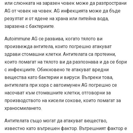
или слюнката на заразен човек може да разпространи
AG от човек на човек. AG инфекцията може да бъде
резултат и от ядене на храна или питейна вода,
заразена с бактериите.
Autoimmune AG се развива, когато тялото ви
произвежда антитела, които погрешно атакуват
здрави стомашни клетки. Антителата са протеини,
които помагат на тялото ви да разпознава и да се бори
с инфекциите. Обикновено те атакуват вредни
вещества като бактерии и вируси. Въпреки това,
антителата при хора с автоимунен AG погрешно се
насочват към стомашните клетки, отговорни за
производството на кисели сокове, които помагат за
храносмилането.
Антителата също могат да атакуват вещество,
известно като вътрешен фактор. Вътрешният фактор е