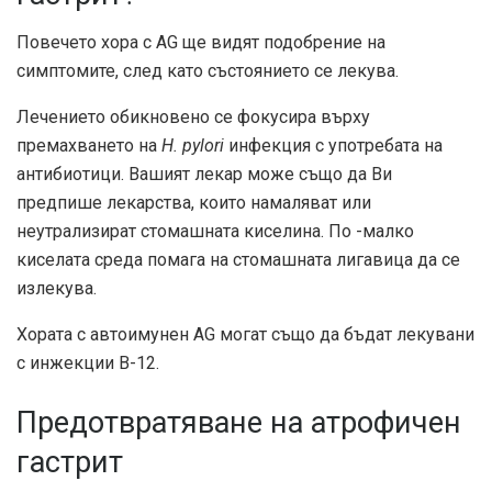
Повечето хора с AG ще видят подобрение на
симптомите, след като състоянието се лекува.
Лечението обикновено се фокусира върху
премахването на
H. pylori
инфекция с употребата на
антибиотици. Вашият лекар може също да Ви
предпише лекарства, които намаляват или
неутрализират стомашната киселина. По -малко
киселата среда помага на стомашната лигавица да се
излекува.
Хората с автоимунен AG могат също да бъдат лекувани
с инжекции B-12.
Предотвратяване на атрофичен
гастрит