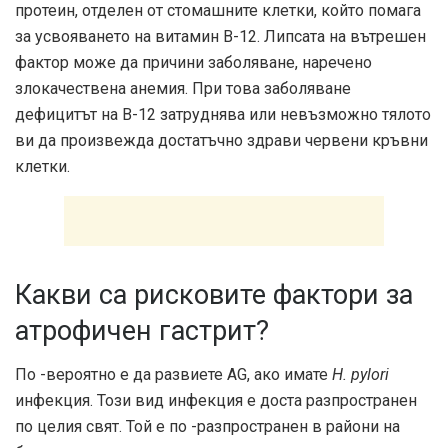
протеин, отделен от стомашните клетки, който помага
за усвояването на витамин В-12. Липсата на вътрешен
фактор може да причини заболяване, наречено
злокачествена анемия. При това заболяване
дефицитът на В-12 затруднява или невъзможно тялото
ви да произвежда достатъчно здрави червени кръвни
клетки.
Какви са рисковите фактори за
атрофичен гастрит?
По -вероятно е да развиете AG, ако имате
H. pylori
инфекция. Този вид инфекция е доста разпространен
по целия свят. Той е по -разпространен в райони на