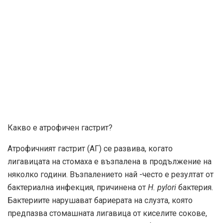
Какво е атрофичен гастрит?
Атрофичният гастрит (АГ) се развива, когато
лигавицата на стомаха е възпалена в продължение на
няколко години. Възпалението най -често е резултат от
бактериална инфекция, причинена от
H. pylori
бактерия.
Бактериите нарушават бариерата на слузта, която
предпазва стомашната лигавица от киселите сокове,