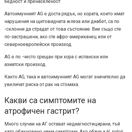
бедност и пренаселеност.
Автоимунният AG е доста рядък, но хората, които имат
нарушения на щитовидната жлеза или диабет, са по
-склонни да страдат от това състояние. Вие също сте
по-застрашени, ако сте афро-американец или от
северноевропейски произход.
AG е по -често срещан при хора с испански или
азиатски произход.
Както AG, така и автоимунният AG могат значително да
увеличат риска от рак на стомаха.
Какви са симптомите на
атрофичен гастрит?
Много случаи на АГ остават недиагностицирани, тъй
като обикновено няма симптоми. Ако обаче a
H. pylori