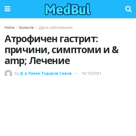
Home
Болести
Други заболявания
Атрофичен гастрит:
причини, симптоми и &
amp; Лечение
by
Д-р Лилян Тодоров Савов
16/10/2021