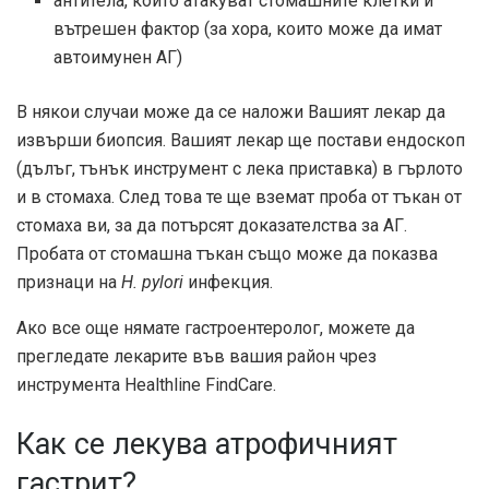
антитела, които атакуват стомашните клетки и
вътрешен фактор (за хора, които може да имат
автоимунен АГ)
В някои случаи може да се наложи Вашият лекар да
извърши биопсия. Вашият лекар ще постави ендоскоп
(дълъг, тънък инструмент с лека приставка) в гърлото
и в стомаха. След това те ще вземат проба от тъкан от
стомаха ви, за да потърсят доказателства за АГ.
Пробата от стомашна тъкан също може да показва
признаци на
H. pylori
инфекция.
Ако все още нямате гастроентеролог, можете да
прегледате лекарите във вашия район чрез
инструмента Healthline FindCare.
Как се лекува атрофичният
гастрит?