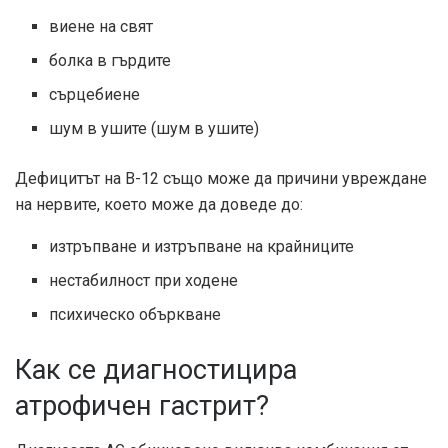
виене на свят
болка в гърдите
сърцебиене
шум в ушите (шум в ушите)
Дефицитът на В-12 също може да причини увреждане
на нервите, което може да доведе до:
изтръпване и изтръпване на крайниците
нестабилност при ходене
психическо объркване
Как се диагностицира
атрофичен гастрит?