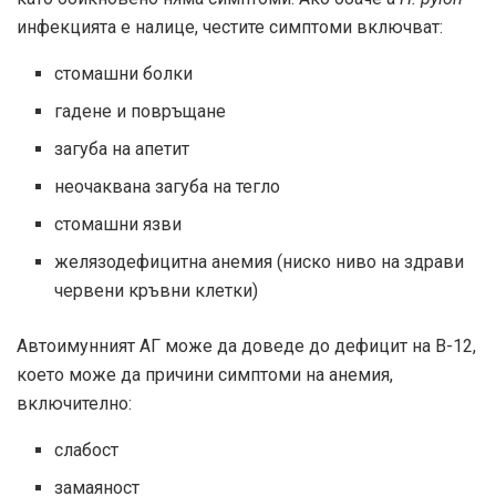
инфекцията е налице, честите симптоми включват:
стомашни болки
гадене и повръщане
загуба на апетит
неочаквана загуба на тегло
стомашни язви
желязодефицитна анемия (ниско ниво на здрави
червени кръвни клетки)
Автоимунният АГ може да доведе до дефицит на В-12,
което може да причини симптоми на анемия,
включително:
слабост
замаяност