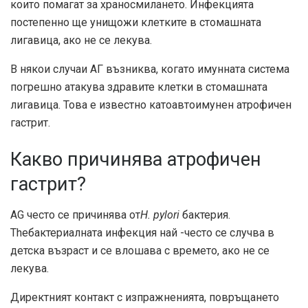
които помагат за храносмилането. Инфекцията
постепенно ще унищожи клетките в стомашната
лигавица, ако не се лекува.
В някои случаи АГ възниква, когато имунната система
погрешно атакува здравите клетки в стомашната
лигавица. Това е известно като
автоимунен атрофичен
гастрит.
Какво причинява атрофичен
гастрит?
AG често се причинява от
H. pylori
бактерия.
The
бактериалната инфекция най -често се случва в
детска възраст и се влошава с времето, ако не се
лекува.
Директният контакт с изпражненията, повръщането