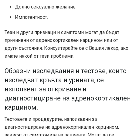
Долно сексуално желание.
Импотентност.
Тези и други признаци и симптоми могат да бъдат
причинени от адренокортикален карцином или от
други състояния. Консултирайте се с Вашия лекар, ако
имате някой от тези проблеми.
Образни изследвания и тестове, които
изследват кръвта и урината, се
използват за откриване и
диагностициране на адренокортикален
карцином.
Тестовете и процедурите, използвани за
диагностициране на адренокортикален карцином,
зависят от симптомите на пациента. Могат да се