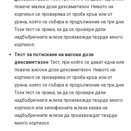
повече малки дози дексаметазон. Нивото на
кортизол се проверява от проба кръв или от
урина, която се събира в продължение на три дни.
Този тест се прави, за да се провери дали
надбъбречната жлеза произвежда твърде много
кортизол.
Тест за потискане на високи дози
дексаметазон
: Тест, при който се дават една или
повече високи дози дексаметазон. Нивото на
кортизол се проверява от проба кръв или от
урина, която се събира в продължение на три дни.
Този тест се прави, за да се провери дали
надбъбречната жлеза произвежда твърде много
кортизол или хипофизната жлеза казва на
надбъбречните жлези да произвеждат твърде
много кортизол.