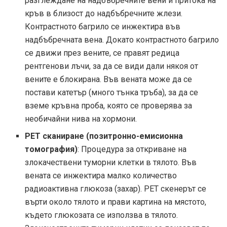
разглеждане на надбъбречните вени и притока на
кръв в близост до надбъбречните жлези.
Контрастното багрило се инжектира във
надбъбречната вена. Докато контрастното багрило
се движи през вените, се правят редица
рентгенови лъчи, за да се види дали някоя от
вените е блокирана. Във вената може да се
постави катетър (много тънка тръба), за да се
вземе кръвна проба, която се проверява за
необичайни нива на хормони.
PET сканиране (позитронно-емисионна
томография)
: Процедура за откриване на
злокачествени туморни клетки в тялото. Във
вената се инжектира малко количество
радиоактивна глюкоза (захар). PET скенерът се
върти около тялото и прави картина на мястото,
където глюкозата се използва в тялото.