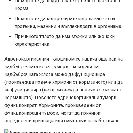
Помогнете да поддържате кръвното налягане в
норма.
Помогнете да контролирате използването на
протеини, мазнини и въглехидрати в организма.
Причинете тялото да има мъжки или женски
характеристики.
Адренокортикалният карцином се нарича още рак на
надбъбречната кора. Туморът на кората на
надбъбречната жлеза може да функционира
(произвежда повече хормони от нормалното) или да
не функционира (не произвежда повече хормони от
нормалното). Повечето адренокортикални тумори
функционират. Хормоните, произведени от
функциониращи тумори, могат да причинят
определени признаци или симптоми на заболяване.