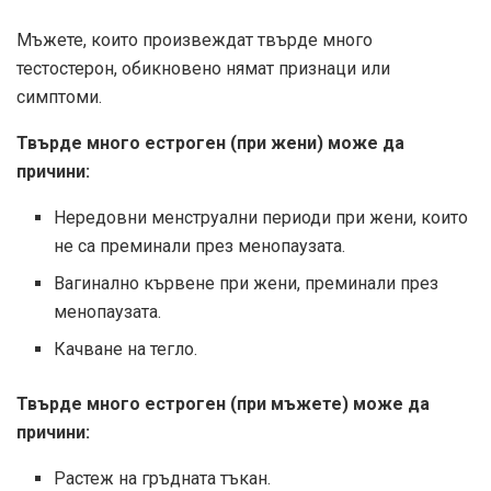
Мъжете, които произвеждат твърде много
тестостерон, обикновено нямат признаци или
симптоми.
Твърде много естроген (при жени) може да
причини:
Нередовни менструални периоди при жени, които
не са преминали през менопаузата.
Вагинално кървене при жени, преминали през
менопаузата.
Качване на тегло.
Твърде много естроген (при мъжете) може да
причини:
Растеж на гръдната тъкан.