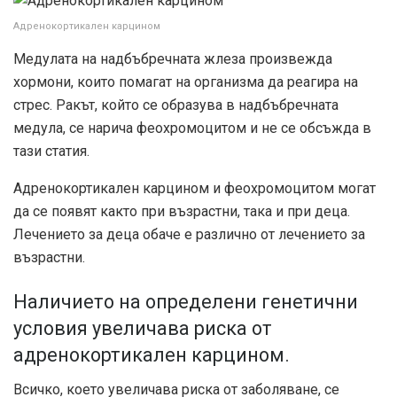
Адренокортикален карцином
Медулата на надбъбречната жлеза произвежда
хормони, които помагат на организма да реагира на
стрес. Ракът, който се образува в надбъбречната
медула, се нарича феохромоцитом и не се обсъжда в
тази статия.
Адренокортикален карцином и феохромоцитом могат
да се появят както при възрастни, така и при деца.
Лечението за деца обаче е различно от лечението за
възрастни.
Наличието на определени генетични
условия увеличава риска от
адренокортикален карцином.
Всичко, което увеличава риска от заболяване, се