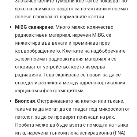
Злокачествените туморни клетки се показват по-
ярко на снимката, защото са по-активни и поемат
повече глюкоза от нормалните клетки.
MIBG сканиране
: Много малко количество
радиоактивен материал, наречен MIBG, се
инжектира във вената и преминава през
кръвообращението. Клетките на надбъбречните
жлези поемат радиоактивния материал и се
откриват от устройство, което измерва
радиацията. Това сканиране се прави, за да се
определи разликата между адренокортикалния
карцином и феохромоцитома.
Биопсия
: Отстраняването на клетки или тъкани,
така че те да могат да се гледат под микроскоп от
патолог, за да се проверят признаци на рак.
Пробата може да бъде взета с помощта на тънка
игла, наречена тънкоиглена аспирационна (FNA)