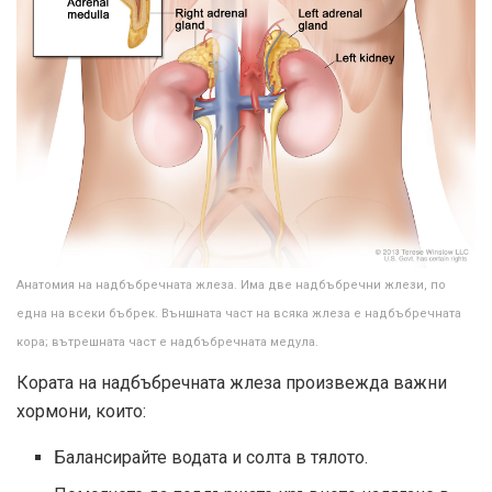
Анатомия на надбъбречната жлеза. Има две надбъбречни жлези, по
една на всеки бъбрек. Външната част на всяка жлеза е надбъбречната
кора; вътрешната част е надбъбречната медула.
Кората на надбъбречната жлеза произвежда важни
хормони, които:
Балансирайте водата и солта в тялото.