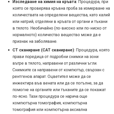
Изследване на химия на кръвта
: Процедура, при
която се проверява кръвна проба за измерване на
количествата на определени вещества, като калий
или натрий, отделяни в кръвта от органи и тъкани
в тялото. Необичайно (по-високо или по-ниско от
нормалното) количество вещество може да е
признак на заболяване.
CT сканиране (CAT сканиране)
: Процедура, която
прави поредица от подробни снимки на зони
вътре в тялото, направени от различни ъгли.
Снимките са направени от компютър, свързан с
рентгенов апарат. Оцветител може да се
инжектира във вената или да се погълне, за да
помогне на органите или тъканите да се покажат
по-ясно. Тази процедура се нарича още
компютърна томография, компютърна
томография или компютърна аксиална