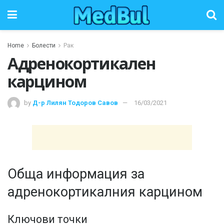
Home
Болести
Рак
Адренокортикален
карцином
by
Д-р Лилян Тодоров Савов
16/03/2021
Обща информация за
адренокортикалния карцином
Ключови точки