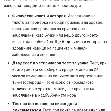
използват следните тестове и процедури:
Физически изпит и история
: Изследване на
тялото за проверка на общи признаци на здраве,
включително проверка за признаци на
заболяване, като бучки или нещо друго, което
изглежда необичайно. Ще бъде взета и история на
здравните навици на пациента и минали
заболявания и лечения.
Двадесет и четиричасов тест за урина
: Тест, при
който урината се събира в продължение на 24
часа за измерване на количествата кортизол или
17-кетостероиди. По-високо от нормалното
количество в урината може да е признак на
заболяване в надбъбречната кора.
Тест за потискане на ниски дози
дексаметазон
: Тест, при който се дават една или