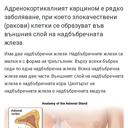
Адренокортикалният карцином е рядко
заболяване, при което злокачествени
(ракови) клетки се образуват във
външния слой на надбъбречната
жлеза.
Има две надбъбречни жлези. Надбъбречните жлези са
малки и с форма на триъгълник. Върху всеки бъбрек
седи по една надбъбречна жлеза. Всяка надбъбречна
жлеза има две части. Външният слой на надбъбречната
жлеза е надбъбречната кора. Центърът на
надбъбречната жлеза е надбъбречната медула.