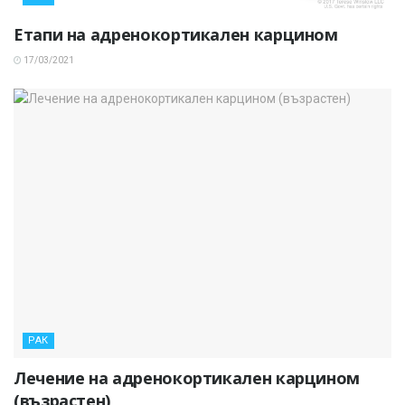
Етапи на адренокортикален карцином
17/03/2021
РАК
Лечение на адренокортикален карцином
(възрастен)