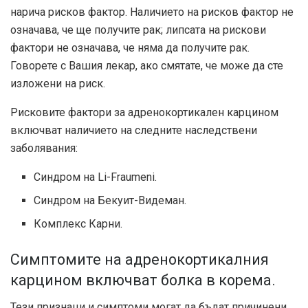
нарича рисков фактор. Наличието на рисков фактор не
означава, че ще получите рак; липсата на рискови
фактори не означава, че няма да получите рак.
Говорете с Вашия лекар, ако смятате, че може да сте
изложени на риск.
Рисковите фактори за адренокортикален карцином
включват наличието на следните наследствени
заболявания:
Синдром на Li-Fraumeni.
Синдром на Бекуит-Видеман.
Комплекс Карни.
Симптомите на адренокортикалния
карцином включват болка в корема.
Тези признаци и симптоми могат да бъдат причинени