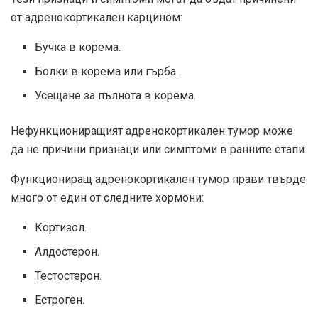
от адренокортикален карцином:
Бучка в корема.
Болки в корема или гърба.
Усещане за пълнота в корема.
Нефункциониращият адренокортикален тумор може
да не причини признаци или симптоми в ранните етапи.
Функциониращ адренокортикален тумор прави твърде
много от един от следните хормони:
Кортизол.
Алдостерон.
Тестостерон.
Естроген.