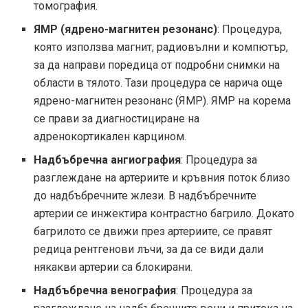
томография.
ЯМР (ядрено-магнитен резонанс)
: Процедура,
която използва магнит, радиовълни и компютър,
за да направи поредица от подробни снимки на
области в тялото. Тази процедура се нарича още
ядрено-магнитен резонанс (ЯМР). ЯМР на корема
се прави за диагностициране на
адренокортикален карцином.
Надбъбречна ангиография
: Процедура за
разглеждане на артериите и кръвния поток близо
до надбъбречните жлези. В надбъбречните
артерии се инжектира контрастно багрило. Докато
багрилото се движи през артериите, се правят
редица рентгенови лъчи, за да се види дали
някакви артерии са блокирани.
Надбъбречна венография
: Процедура за