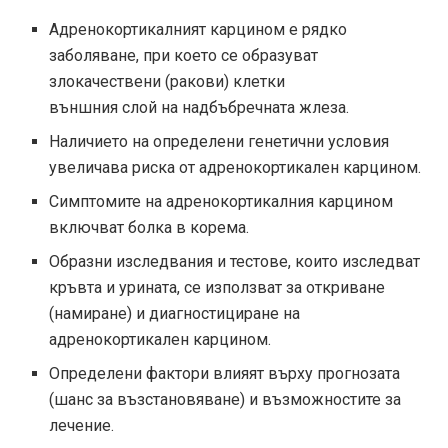
Адренокортикалният карцином е рядко
заболяване, при което се образуват
злокачествени (ракови) клетки
външния слой на надбъбречната жлеза.
Наличието на определени генетични условия
увеличава риска от адренокортикален карцином.
Симптомите на адренокортикалния карцином
включват болка в корема.
Образни изследвания и тестове, които изследват
кръвта и урината, се използват за откриване
(намиране) и диагностициране на
адренокортикален карцином.
Определени фактори влияят върху прогнозата
(шанс за възстановяване) и възможностите за
лечение.