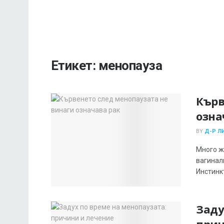
Етикет:
менопауза
Кърв
озна
BY
Д-Р Л
Много ж
вагинал
Инстинкт
Заду
прич