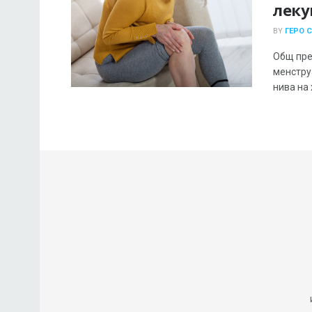
леку
BY
ГЕРО 
Общ пре
менстру
нива на 