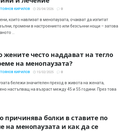
СТОЯНОВ КИРИЛОВ
25/04/2026
0
ени, които навлизат в менопаузата, очакват да изпитат
вълни, промени в настроението или безсънни нощи – затова
ното ...
 жените често наддават на тегло
реме на менопаузата?
СТОЯНОВ КИРИЛОВ
15/02/2025
0
зата бележи значителен преход в живота на жената,
ено настъпващ на възраст между 45 и 55 години. През това
о причинява болки в ставите по
е на менопаузата и как да се