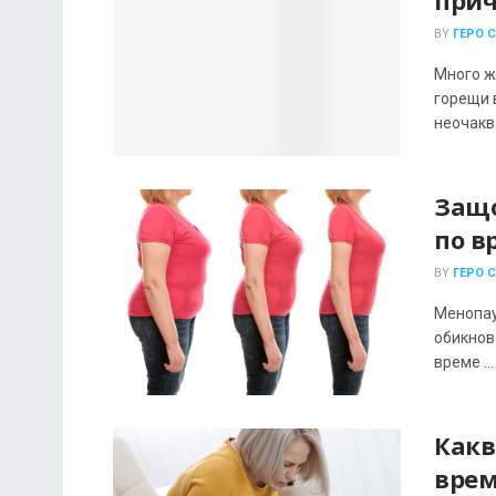
BY
ГЕРО 
Много ж
горещи 
неочаква
Защо
по в
BY
ГЕРО 
Менопау
обикнов
време ...
Какв
врем