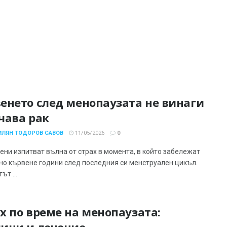
енето след менопаузата не винаги
чава рак
ИЛЯН ТОДОРОВ САВОВ
11/05/2026
0
ени изпитват вълна от страх в момента, в който забележат
но кървене години след последния си менструален цикъл.
ът ...
х по време на менопаузата:
ини и лечение