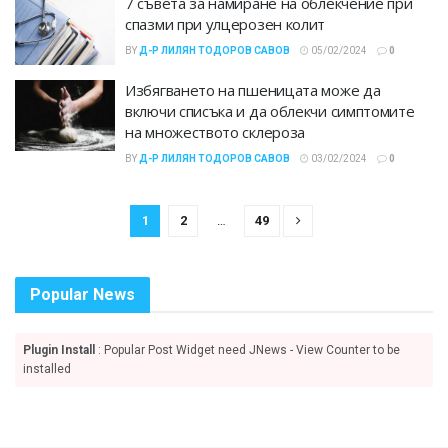
7 съвета за намиране на облекчение при
спазми при улцерозен колит
BY
Д-Р ЛИЛЯН ТОДОРОВ САВОВ
05/02/2024
0
Избягването на пшеницата може да
включи списъка и да облекчи симптомите
на множеството склероза
BY
Д-Р ЛИЛЯН ТОДОРОВ САВОВ
03/02/2024
0
1
2
…
49
Popular News
Plugin Install
: Popular Post Widget need JNews - View Counter to be
installed