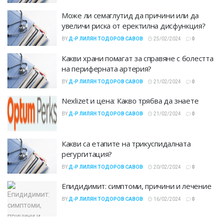
Може ли семаглутид да причини или да
увеличи риска от еректилна дисфункция?
BY
Д-Р ЛИЛЯН ТОДОРОВ САВОВ
25/02/2024
0
Какви храни помагат за справяне с болестта
на периферната артерия?
BY
Д-Р ЛИЛЯН ТОДОРОВ САВОВ
21/02/2024
0
Nexlizet и цена: Какво трябва да знаете
BY
Д-Р ЛИЛЯН ТОДОРОВ САВОВ
21/02/2024
0
Какви са етапите на трикуспидалната
регургитация?
BY
Д-Р ЛИЛЯН ТОДОРОВ САВОВ
20/02/2024
0
Епидидимит: симптоми, причини и лечение
BY
Д-Р ЛИЛЯН ТОДОРОВ САВОВ
16/02/2024
0