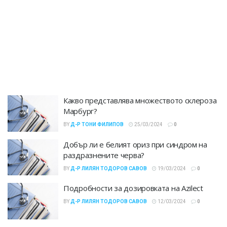
Какво представлява множеството склероза
Марбург?
BY
Д-Р ТОНИ ФИЛИПОВ
25/03/2024
0
Добър ли е белият ориз при синдром на
раздразнените черва?
BY
Д-Р ЛИЛЯН ТОДОРОВ САВОВ
19/03/2024
0
Подробности за дозировката на Azilect
BY
Д-Р ЛИЛЯН ТОДОРОВ САВОВ
12/03/2024
0