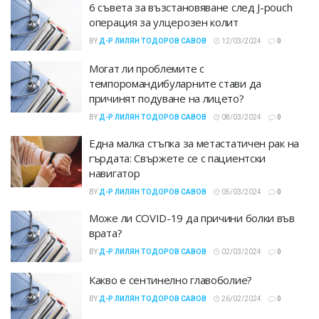
6 съвета за възстановяване след J-pouch
операция за улцерозен колит
BY
Д-Р ЛИЛЯН ТОДОРОВ САВОВ
12/03/2024
0
Могат ли проблемите с
темпоромандибуларните стави да
причинят подуване на лицето?
BY
Д-Р ЛИЛЯН ТОДОРОВ САВОВ
08/03/2024
0
Една малка стъпка за метастатичен рак на
гърдата: Свържете се с пациентски
навигатор
BY
Д-Р ЛИЛЯН ТОДОРОВ САВОВ
05/03/2024
0
Може ли COVID-19 да причини болки във
врата?
BY
Д-Р ЛИЛЯН ТОДОРОВ САВОВ
02/03/2024
0
Какво е сентинелно главоболие?
BY
Д-Р ЛИЛЯН ТОДОРОВ САВОВ
26/02/2024
0