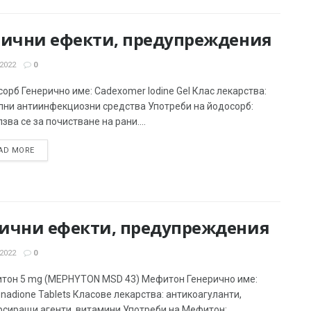
анични ефекти, предупреждения
2022
0
орб Генерично име: Cadexomer Iodine Gel Клас лекарства:
лни антиинфекциозни средства Употреби на йодосорб:
зва се за почистване на рани....
AD MORE
нични ефекти, предупреждения
2022
0
тон 5 mg (MEPHYTON MSD 43) Мефитон Генерично име:
nadione Tablets Класове лекарства: антикоагуланти,
сиращи агенти, витамини Употреби на Мефитон:...