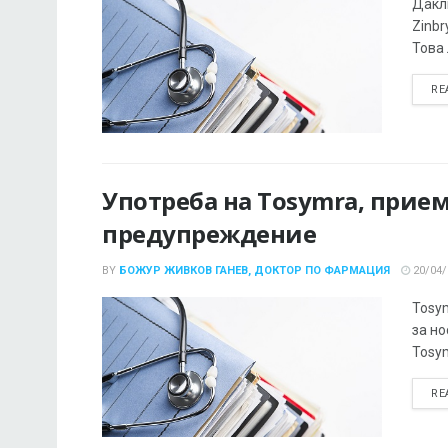
Дакл
Zinbr
Това 
RE
Употреба на Tosymra, прие
предупреждение
BY
БОЖУР ЖИВКОВ ГАНЕВ, ДОКТОР ПО ФАРМАЦИЯ
20/04/
Tosy
за но
Tosym
RE