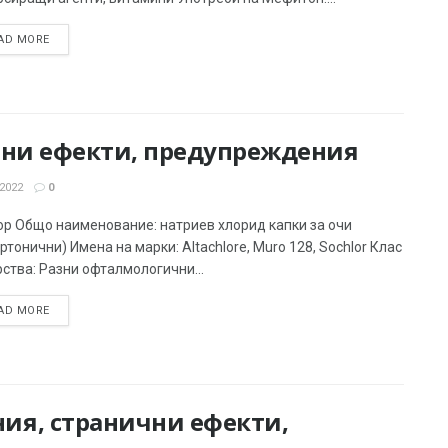
AD MORE
чни ефекти, предупреждения
2022
0
ор Общо наименование: натриев хлорид капки за очи
ртонични) Имена на марки: Altachlore, Muro 128, Sochlor Клас
ства: Разни офталмологични...
AD MORE
ия, странични ефекти,