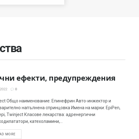
ства
нични ефекти, предупреждения
2022
0
ject Общо наименование: Епинефрин Авто-инжектор и
варително напълнена спринцовка Имена на марки: EpiPen,
pi, Twinject Класове лекарства: адренергични
одилататори, катехоламини,...
AD MORE