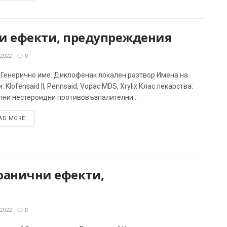
чни ефекти, предупреждения
2022
0
x Генерично име: Диклофенак локален разтвор Имена на
: Klofensaid II, Pennsaid, Vopac MDS, Xrylix Клас лекарства:
лни нестероидни противовъзпалителни...
AD MORE
ранични ефекти,
2022
0