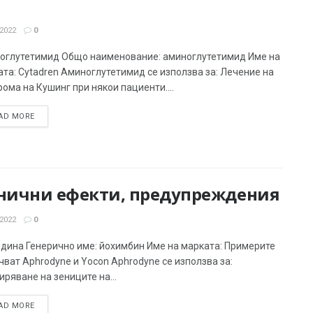
2022
0
оглутетимид Общо наименование: аминоглутетимид Име на
та: Cytadren Аминоглутетимид се използва за: Лечение на
ома на Кушинг при някои пациенти....
AD MORE
анични ефекти, предупреждения
2022
0
дина Генерично име: йохимбин Име на марката: Примерите
ват Aphrodyne и Yocon Aphrodyne се използва за:
ряване на зениците на...
AD MORE