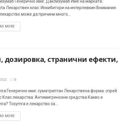
изумаб Генерично име: Даклизумаб Име на марката:
yta Лекарствен клас: Инхибитори на интерлевкин Внимание
лекарство може да причини много...
AD MORE
м, дозировка, странични ефекти,
2022
0
mra Генерично име: суматриптан Лекарствена форма: спрей
с Клас лекарства: Антимигренозни средства Какво е
ra? Tosymra е лекарство за...
AD MORE