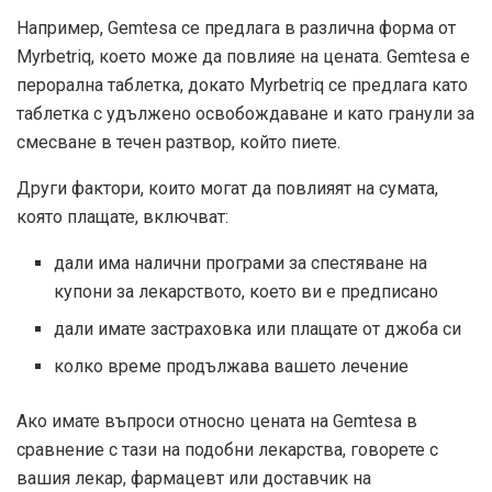
Например, Gemtesa се предлага в различна форма от
Myrbetriq, което може да повлияе на цената. Gemtesa е
перорална таблетка, докато Myrbetriq се предлага като
таблетка с удължено освобождаване и като гранули за
смесване в течен разтвор, който пиете.
Други фактори, които могат да повлияят на сумата,
която плащате, включват:
дали има налични програми за спестяване на
купони за лекарството, което ви е предписано
дали имате застраховка или плащате от джоба си
колко време продължава вашето лечение
Ако имате въпроси относно цената на Gemtesa в
сравнение с тази на подобни лекарства, говорете с
вашия лекар, фармацевт или доставчик на