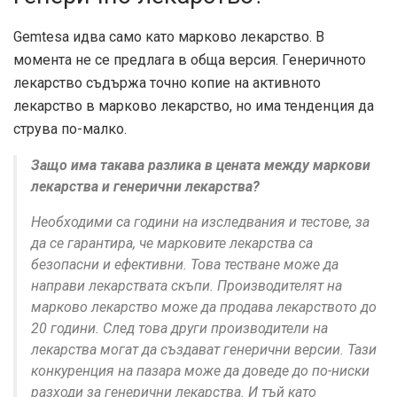
Gemtesa идва само като марково лекарство. В
момента не се предлага в обща версия. Генеричното
лекарство съдържа точно копие на активното
лекарство в марково лекарство, но има тенденция да
струва по-малко.
Защо има такава разлика в цената между маркови
лекарства и генерични лекарства?
Необходими са години на изследвания и тестове, за
да се гарантира, че марковите лекарства са
безопасни и ефективни. Това тестване може да
направи лекарствата скъпи. Производителят на
марково лекарство може да продава лекарството до
20 години. След това други производители на
лекарства могат да създават генерични версии. Тази
конкуренция на пазара може да доведе до по-ниски
разходи за генерични лекарства. И тъй като