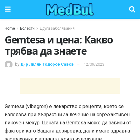
Home
Болести
Други заболявания
Gemtesa и цена: Какво
трябва да знаете
by
Д-р Лилян Тодоров Савов
12/09/2023
Gemtesa (vibegron) е лекарство с рецепта, което се
използва при възрастни за лечение на свръхактивен
пикочен мехур. Цената на Gemtesa може да зависи от
фактори като Вашата дозировка, дали имате здравна
застраховка и аптеката, която използвате.