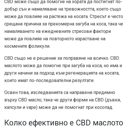
CBD може също да помогне на хората да постигнат по-
добър сън и намаляване на тревожността, което също
може да повлияе на растежа на косата. Стресът е често
срещана причина за прекомерна загуба на коса, така че
намаляването на ежедневните стресови фактори
може да повлияе на повторното израстване на
космените фоликули.
CBD също не е решение за поправяне на всичко. CBD
маслото може да помогне при загуба на коса, но има и
други начини за подход към регенерацията на косата,
които имат по-последователни резултати.
Освен това, изследванията са направени предимно
върху CBD масло, така че други форми на CBD (дъвки,
капсули и vape) може да не помогнат при косопад.
Колко ефективно е CBD маслото