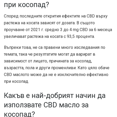
при косопад?
Според последните открития ефектите на CBD върху
растежа на косата зависят от дозата. В същото
проучване от 2021 г. средно 3 до 4 mg CBD за 6 месеца
увеличават растежа на косата с 93,5 процента.
Въпреки това, не са правени много изследвания по
темата, така че резултатите могат да варират в
зависимост от лицето, причината за косопад,
възрастта, пола и други променливи. Като цяло обаче
CBD маслото може да не е изключително ефективно
при косопад.
Какъв е най-добрият начин да
използвате CBD масло за
косопад?