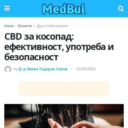
Home
Болести
Други заболявания
CBD за косопад:
ефективност, употреба и
безопасност
by
Д-р Лилян Тодоров Савов
23/05/2022