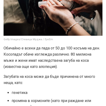
Getty Images/Стевица Мрджа / EyeEm
Обичайно е всеки да пада от 50 до 100 косъма на ден.
Косопадът обаче изглежда различно. 80 милиона
мъже и жени имат наследствена загуба на коса
(известна още като алопеция).
Загубата на коса може да бъде причинена от много
неща, като:
генетика
промяна в хормоните (като при раждане или