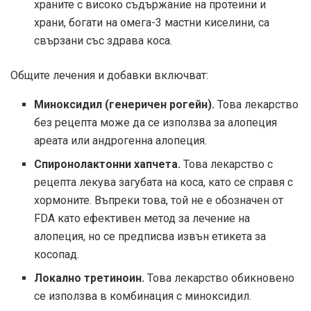
храните с високо съдържание на протеини и
храни, богати на омега-3 мастни киселини, са
свързани със здрава коса.
Общите лечения и добавки включват:
Миноксидил (генеричен рогейн).
Това лекарство
без рецепта може да се използва за алопеция
ареата или андрогенна алопеция.
Спиронолактонни хапчета.
Това лекарство с
рецепта лекува загубата на коса, като се справя с
хормоните. Въпреки това, той не е обозначен от
FDA като ефективен метод за лечение на
алопеция, но се предписва извън етикета за
косопад.
Локално третиноин.
Това лекарство обикновено
се използва в комбинация с миноксидил.