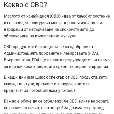
Какво е CBD?
Маслото от канабидиол (CBD) идва от
канабис
растение
и се казва, че осигурява много терапевтични ползи,
вариращи от насърчаване на спокойствието до
облекчаване на възпалените мускули.
CBD продуктите без рецепта не са одобрени от
Администрацията по храните и лекарствата (FDA).
Въпреки това, FDA ще изпрати
предупредителни писма
за всички компании, които правят неверни твърдения.
В наши дни има широк спектър от CBD продукти, като
масла, тинктури, кремове и капсули, които се
предлагат за потребителска употреба.
Важно е обаче да се отбележи, че CBD влияе на хората
по различен начин, така че трябва да имате предвид