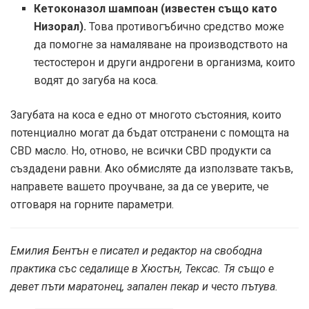
Кетоконазол шампоан (известен също като
Низорал).
Това противогъбично средство може
да помогне за намаляване на производството на
тестостерон и други андрогени в организма, които
водят до загуба на коса.
Загубата на коса е едно от многото състояния, които
потенциално могат да бъдат отстранени с помощта на
CBD масло. Но, отново, не всички CBD продукти са
създадени равни. Ако обмисляте да използвате такъв,
направете вашето проучване, за да се уверите, че
отговаря на горните параметри.
Емилия Бентън е писател и редактор на свободна
практика със седалище в Хюстън, Тексас. Тя също е
девет пъти маратонец, запален пекар и често пътува.