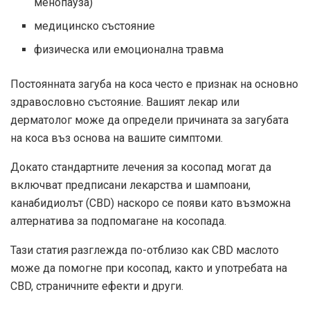
менопауза)
медицинско състояние
физическа или емоционална травма
Постоянната загуба на коса често е признак на основно
здравословно състояние. Вашият лекар или
дерматолог може да определи причината за загубата
на коса въз основа на вашите симптоми.
Докато стандартните лечения за косопад могат да
включват предписани лекарства и шампоани,
канабидиолът (CBD) наскоро се появи като възможна
алтернатива за подпомагане на косопада.
Тази статия разглежда по-отблизо как CBD маслото
може да помогне при косопад, както и употребата на
CBD, страничните ефекти и други.