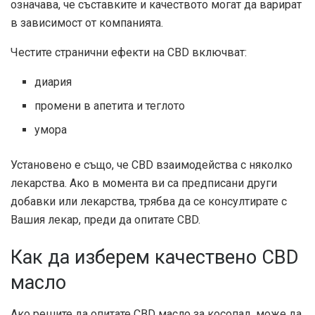
означава, че съставките и качеството могат да варират
в зависимост от компанията.
Честите странични ефекти на CBD включват:
диария
промени в апетита и теглото
умора
Установено е също, че CBD взаимодейства с няколко
лекарства. Ако в момента ви са предписани други
добавки или лекарства, трябва да се консултирате с
Вашия лекар, преди да опитате CBD.
Как да изберем качествено CBD
масло
Ако решите да опитате CBD масло за косопад, може да