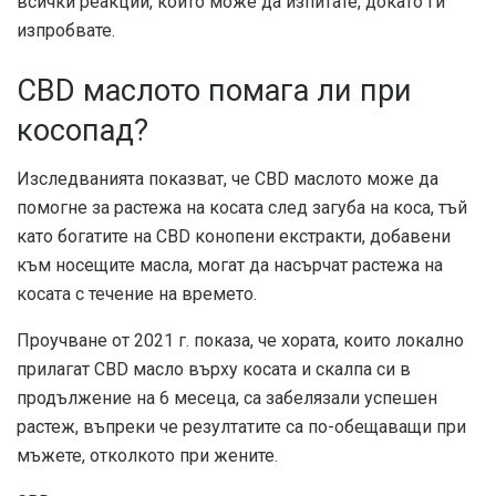
всички реакции, които може да изпитате, докато ги
изпробвате.
CBD маслото помага ли при
косопад?
Изследванията показват, че CBD маслото може да
помогне за растежа на косата след загуба на коса, тъй
като богатите на CBD конопени екстракти, добавени
към носещите масла, могат да насърчат растежа на
косата с течение на времето.
Проучване от 2021 г. показа, че хората, които локално
прилагат CBD масло върху косата и скалпа си в
продължение на 6 месеца, са забелязали успешен
растеж, въпреки че резултатите са по-обещаващи при
мъжете, отколкото при жените.