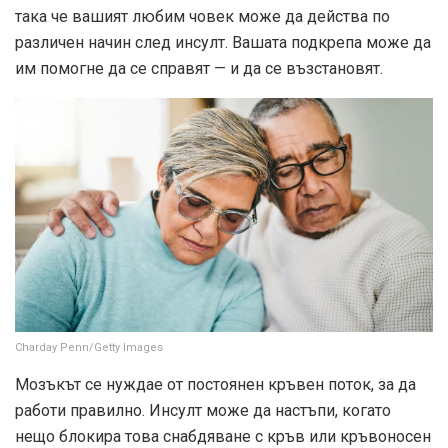
така че вашият любим човек може да действа по
различен начин след инсулт. Вашата подкрепа може да
им помогне да се справят — и да се възстановят.
Charday Penn/Getty Images
Мозъкът се нуждае от постоянен кръвен поток, за да
работи правилно. Инсулт може да настъпи, когато
нещо блокира това снабдяване с кръв или кръвоносен