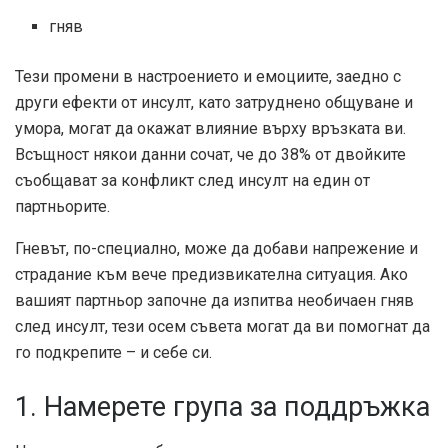
гняв
Тези промени в настроението и емоциите, заедно с
други ефекти от инсулт, като затруднено общуване и
умора, могат да окажат влияние върху връзката ви.
Всъщност някои данни сочат, че до 38% от двойките
съобщават за конфликт след инсулт на един от
партньорите.
Гневът, по-специално, може да добави напрежение и
страдание към вече предизвикателна ситуация. Ако
вашият партньор започне да изпитва необичаен гняв
след инсулт, тези осем съвета могат да ви помогнат да
го подкрепите – и себе си.
1. Намерете група за поддръжка