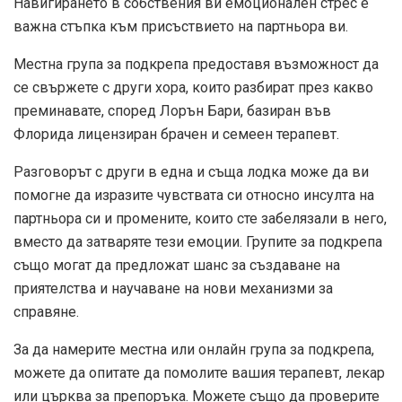
Навигирането в собствения ви емоционален стрес е
важна стъпка към присъствието на партньора ви.
Местна група за подкрепа предоставя възможност да
се свържете с други хора, които разбират през какво
преминавате, според Лорън Бари, базиран във
Флорида лицензиран брачен и семеен терапевт.
Разговорът с други в една и съща лодка може да ви
помогне да изразите чувствата си относно инсулта на
партньора си и промените, които сте забелязали в него,
вместо да затваряте тези емоции. Групите за подкрепа
също могат да предложат шанс за създаване на
приятелства и научаване на нови механизми за
справяне.
За да намерите местна или онлайн група за подкрепа,
можете да опитате да помолите вашия терапевт, лекар
или църква за препоръка. Можете също да проверите