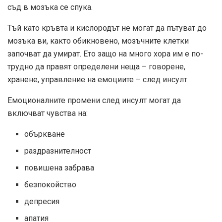
съд в мозъка се спука.
Тъй като кръвта и кислородът не могат да пътуват до
мозъка ви, както обикновено, мозъчните клетки
започват да умират. Ето защо на много хора им е по-
трудно да правят определени неща – говорене,
хранене, управление на емоциите – след инсулт.
Емоционалните промени след инсулт могат да
включват чувства на:
объркване
раздразнителност
повишена забрава
безпокойство
депресия
апатия