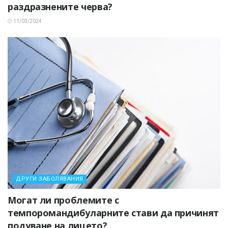
раздразнените черва?
11/03/2024
ДРУГИ ЗАБОЛЯВАНИЯ
Могат ли проблемите с
темпоромандибуларните стави да причинят
подуване на лицето?