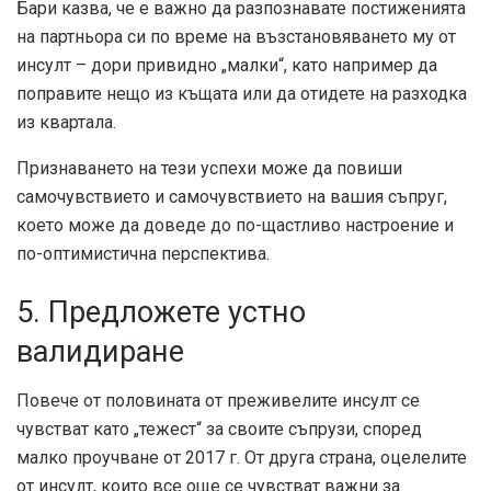
Бари казва, че е важно да разпознавате постиженията
на партньора си по време на възстановяването му от
инсулт – дори привидно „малки“, като например да
поправите нещо из къщата или да отидете на разходка
из квартала.
Признаването на тези успехи може да повиши
самочувствието и самочувствието на вашия съпруг,
което може да доведе до по-щастливо настроение и
по-оптимистична перспектива.
5. Предложете устно
валидиране
Повече от половината от преживелите инсулт се
чувстват като „тежест“ за своите съпрузи, според
малко проучване от 2017 г. От друга страна, оцелелите
от инсулт, които все още се чувстват важни за