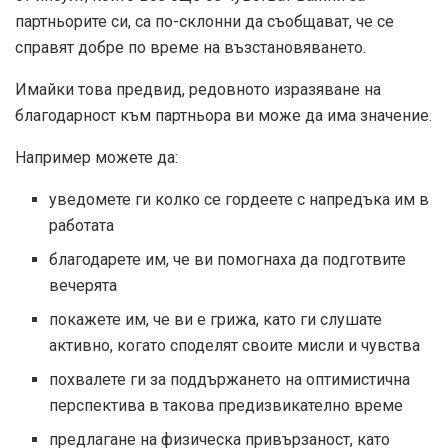
партньорите си, са по-склонни да съобщават, че се
справят добре по време на възстановяването.
Имайки това предвид, редовното изразяване на
благодарност към партньора ви може да има значение.
Например можете да:
уведомете ги колко се гордеете с напредъка им в
работата
благодарете им, че ви помогнаха да подготвите
вечерята
покажете им, че ви е грижа, като ги слушате
активно, когато споделят своите мисли и чувства
похвалете ги за поддържането на оптимистична
перспектива в такова предизвикателно време
предлагане на физическа привързаност, като