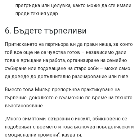
прегръдка или целувка, както може да сте имали
преди техния удар
6. Бъдете търпеливи
Притискането на партньора ви да прави неща, за които
той все още не се чувства готов – независимо дали
това е връщане на работа, организиране на семейно
събиране или подхващане на старо хоби – може само
да доведе до допълнително разочарование или гняв.
Вместо това Милър препоръчва практикуване на
търпение, доколкото е възможно по време на тяхното
възстановяване.
„Много симптоми, свързани с инсулт, обикновено се
подобряват с времето и това включва поведенчески и
емоционални промени“, казва тя.