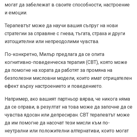
могат да забележат в своите способности, настроение
и емоции.
Терапевтът може да научи вашия съпруг на нови
стратегии за справяне с гнева, тъгата, страха и други
изтощителни или непреодолими чувства.
По-конкретно, Милър предлага да се опита
когнитивно-поведенческа терапия (CBT), която може
да помогне на хората да работят за промяна на
безполезни мисловни модели, които имат отрицателен
ефект върху настроението и поведението.
Например, ако вашият партньор вярва, че никога няма
да се оправи, в резултат на това може да започне да се
чувства ядосан или депресиран. CBT терапевтът може
да им помогне да насочат тези мисли към по-
неутрални или положителни алтернативи, които могат