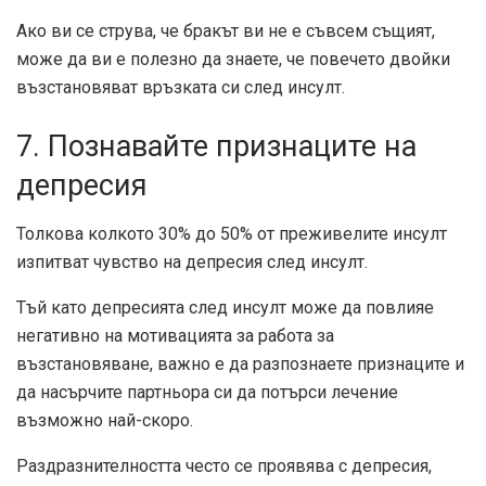
Ако ви се струва, че бракът ви не е съвсем същият,
може да ви е полезно да знаете, че повечето двойки
възстановяват връзката си след инсулт.
7. Познавайте признаците на
депресия
Толкова колкото
30% до 50%
от преживелите инсулт
изпитват чувство на депресия след инсулт.
Тъй като депресията след инсулт може да повлияе
негативно на мотивацията за работа за
възстановяване, важно е да разпознаете признаците и
да насърчите партньора си да потърси лечение
възможно най-скоро.
Раздразнителността често се проявява с депресия,