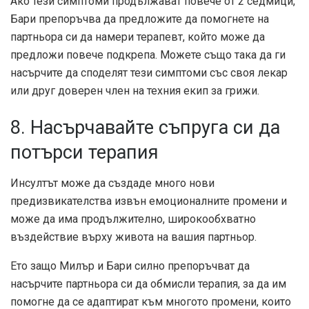
Ако тези симптоми продължават повече от 2 седмици,
Бари препоръчва да предложите да помогнете на
партньора си да намери терапевт, който може да
предложи повече подкрепа. Можете също така да ги
насърчите да споделят тези симптоми със своя лекар
или друг доверен член на техния екип за грижи.
8. Насърчавайте съпруга си да
потърси терапия
Инсултът може да създаде много нови
предизвикателства извън емоционалните промени и
може да има продължително, широкообхватно
въздействие върху живота на вашия партньор.
Ето защо Милър и Бари силно препоръчват да
насърчите партньора си да обмисли терапия, за да им
помогне да се адаптират към многото промени, които