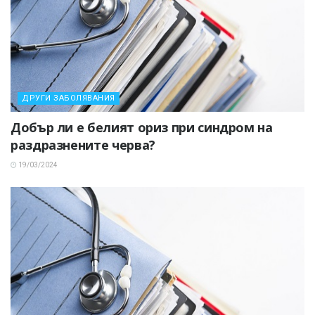
ДРУГИ ЗАБОЛЯВАНИЯ
Добър ли е белият ориз при синдром на
раздразнените черва?
19/03/2024