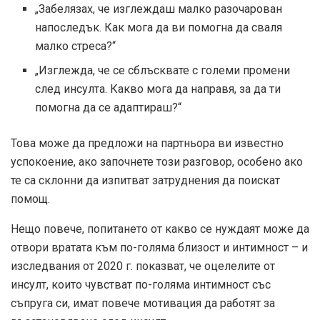
„Забелязах, че изглеждаш малко разочарован
напоследък. Как мога да ви помогна да сваля
малко стреса?“
„Изглежда, че се сблъсквате с големи промени
след инсулта. Какво мога да направя, за да ти
помогна да се адаптираш?“
Това може да предложи на партньора ви известно
успокоение, ако започнете този разговор, особено ако
те са склонни да изпитват затруднения да поискат
помощ.
Нещо повече, попитането от какво се нуждаят може да
отвори вратата към по-голяма близост и интимност – и
изследвания от 2020 г. показват, че оцелелите от
инсулт, които чувстват по-голяма интимност със
съпруга си, имат повече мотивация да работят за