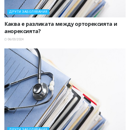
ДРУГИ ЗАБОЛЯВАНИЯ
Каква е разликата между орторексията и
анорексията?
06/03/2024
ДРУГИ ЗАБОЛЯВАНИЯ