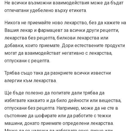
Не всички възможни взаимодействия може да бъдат
отпечатани удебелено върху етикета.
Никога не приемайте ново лекарство, без да кажете на
Вашия лекар и фармацевт за всички други рецепти,
лекарства без рецепта, билкови лекарства или
добавки, които приемате. Дори естествените продукти
могат да взаимодействат негативно с лекарства,
отпускани с рецепта.
Трябва също така да разкриете всички известни
алергии към лекарства.
Ще бъде полезно да попитате дали трябва да
избягвате каквито и да било дейности или вещества,
отпускани без рецепта. Например, може да не сте в
състояние да шофирате или да работите с тежки
машини, докато приемате определени лекарства.
Може да се наложи да избягвате секс, пиене или