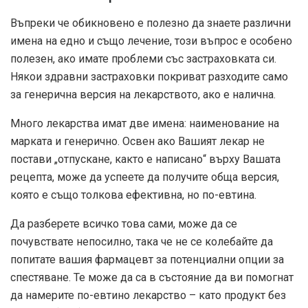
Въпреки че обикновено е полезно да знаете различни
имена на едно и също лечение, този въпрос е особено
полезен, ако имате проблеми със застраховката си.
Някои здравни застраховки покриват разходите само
за генерична версия на лекарството, ако е налична.
Много лекарства имат две имена: наименование на
марката и генерично. Освен ако Вашият лекар не
постави „отпускане, както е написано“ върху Вашата
рецепта, може да успеете да получите обща версия,
която е също толкова ефективна, но по-евтина.
Да разберете всичко това сами, може да се
почувствате непосилно, така че не се колебайте да
попитате вашия фармацевт за потенциални опции за
спестяване. Те може да са в състояние да ви помогнат
да намерите по-евтино лекарство – като продукт без