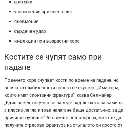
аритмии
усложнения при анестезия
пневмония
сърдечен удар
инфекции при възрастни хора
Костите се чупят само при
падане
Повечето хора счупват кости по време на падане, но
понякога слабите кости просто се счупват. „Има хора,
които имат спонтанни фрактури“, казва Селмайер.
„Един човек току-що се наведе над леглото на камион
с плоско легло и това налягане беше достатъчно, за да
причини счупване.“ Ако имате остеопороза, можете да
получите стресова фрактура на стъпалото си просто от