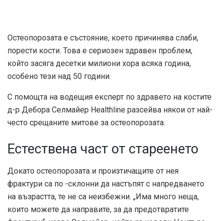
Остеопорозата е състояние, което причинява слаби,
порести кости. Това е сериозен здравен проблем,
който засяга десетки милиони хора всяка година,
особено тези над 50 години.
С помощта на водещия експерт по здравето на костите
д-р Дебора Селмайер Healthline разсейва някои от най-
често срещаните митове за остеопорозата.
Естествена част от стареенето
Докато остеопорозата и произтичащите от нея
фрактури са по -склонни да настъпят с напредването
на възрастта, те не са неизбежни. „Има много неща,
които можете да направите, за да предотвратите