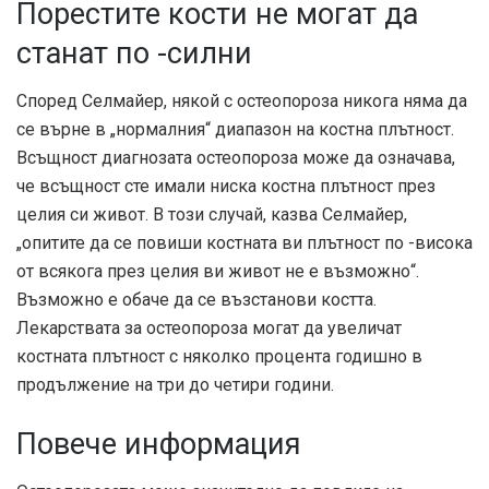
Порестите кости не могат да
станат по -силни
Според Селмайер, някой с остеопороза никога няма да
се върне в „нормалния“ диапазон на костна плътност.
Всъщност диагнозата остеопороза може да означава,
че всъщност сте имали ниска костна плътност през
целия си живот. В този случай, казва Селмайер,
„опитите да се повиши костната ви плътност по -висока
от всякога през целия ви живот не е възможно“.
Възможно е обаче да се възстанови костта.
Лекарствата за остеопороза могат да увеличат
костната плътност с няколко процента годишно в
продължение на три до четири години.
Повече информация