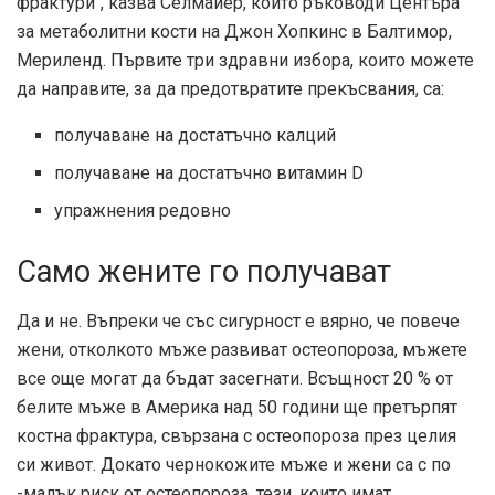
фрактури“, казва Селмайер, който ръководи Центъра
за метаболитни кости на Джон Хопкинс в Балтимор,
Мериленд. Първите три здравни избора, които можете
да направите, за да предотвратите прекъсвания, са:
получаване на достатъчно калций
получаване на достатъчно витамин D
упражнения редовно
Само жените го получават
Да и не. Въпреки че със сигурност е вярно, че повече
жени, отколкото мъже развиват остеопороза, мъжете
все още могат да бъдат засегнати. Всъщност 20 % от
белите мъже в Америка над 50 години ще претърпят
костна фрактура, свързана с остеопороза през целия
си живот. Докато чернокожите мъже и жени са с по
-малък риск от остеопороза, тези, които имат