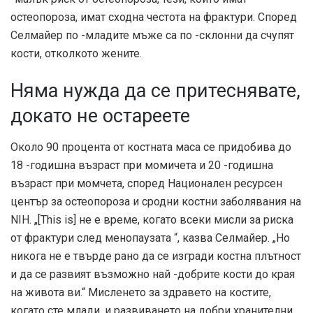
остеопороза, имат сходна честота на фрактури. Според
Селмайер по -младите мъже са по -склонни да счупят
кости, отколкото жените.
Няма нужда да се притеснявате,
докато не остареете
Около 90 процента от костната маса се придобива до
18 -годишна възраст при момичета и 20 -годишна
възраст при момчета, според
Национален ресурсен
център за остеопороза и сродни костни заболявания на
NIH
. „[This is] не е време, когато всеки мисли за риска
от фрактури след менопаузата “, казва Селмайер. „Но
никога не е твърде рано да се изгради костна плътност
и да се развият възможно най -добрите кости до края
на живота ви.“ Мисленето за здравето на костите,
когато сте млади, и развиването на добри хранителни