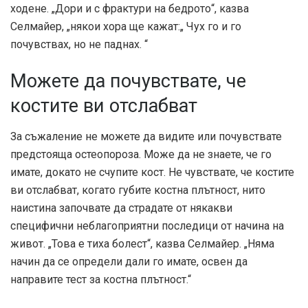
ходене. „Дори и с фрактури на бедрото“, казва
Селмайер, „някои хора ще кажат:„ Чух го и го
почувствах, но не паднах. “
Можете да почувствате, че
костите ви отслабват
За съжаление не можете да видите или почувствате
предстояща остеопороза. Може да не знаете, че го
имате, докато не счупите кост. Не чувствате, че костите
ви отслабват, когато губите костна плътност, нито
наистина започвате да страдате от някакви
специфични неблагоприятни последици от начина на
живот. „Това е тиха болест“, казва Селмайер. „Няма
начин да се определи дали го имате, освен да
направите тест за костна плътност.“