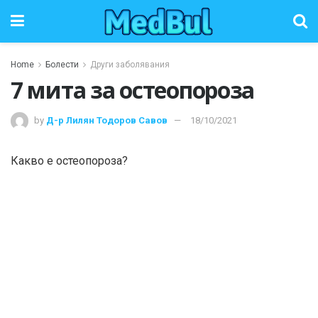
Home
Болести
Други заболявания
7 мита за остеопороза
by
Д-р Лилян Тодоров Савов
18/10/2021
Какво е остеопороза?