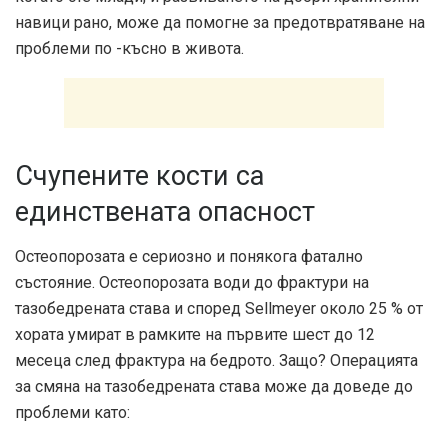
навици рано, може да помогне за предотвратяване на
проблеми по -късно в живота.
Счупените кости са
единствената опасност
Остеопорозата е сериозно и понякога фатално
състояние. Остеопорозата води до фрактури на
тазобедрената става и според Sellmeyer около 25 % от
хората умират в рамките на първите шест до 12
месеца след фрактура на бедрото. Защо? Операцията
за смяна на тазобедрената става може да доведе до
проблеми като: