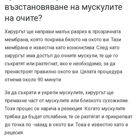
възстановяване на мускулите
на очите?
Хирургът ще направи малък разрез в прозрачната
мембрана, която покрива бялото на окото ви. Тази
мембрана е известна като
конюнктива
. След като
хирургът има достъп до очните мускули, те ще го
съкратят или разтегнат, ако е необходимо, за да
пренастроят правилно окото ви. Цялата процедура
отнема около 90 минути.
За да съкрати и укрепи мускулите, хирургът ще
премахне част от мускулите или близкото сухожилие.
Този процес се нарича а
резекция
. Когато мускулите
трябва да бъдат отслабени, те се разтягат и прикрепват
до точка по -назад в окото ви. Това е известно като a
рецесия
.