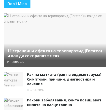
Don't Miss
11 странични ефекта на терипаратид (Forsteo)
и как да се справяте с тях
10/08/2026
Рак на матката (рак на ендометриума):
Симптоми, причини, диагностика и
лечение
07/08/2026
Ракови заболявания, които повишават
нивото на калцитонина