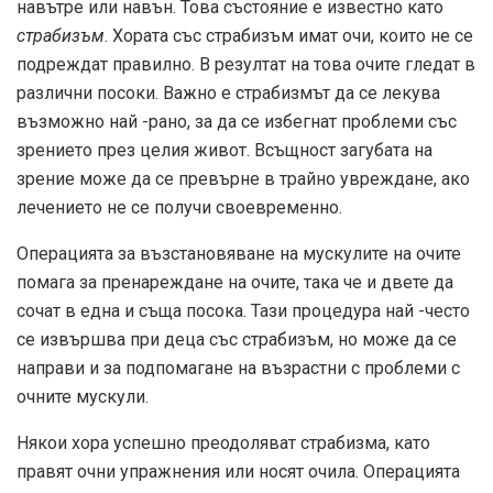
навътре или навън. Това състояние е известно като
страбизъм
. Хората със страбизъм имат очи, които не се
подреждат правилно. В резултат на това очите гледат в
различни посоки. Важно е страбизмът да се лекува
възможно най -рано, за да се избегнат проблеми със
зрението през целия живот. Всъщност загубата на
зрение може да се превърне в трайно увреждане, ако
лечението не се получи своевременно.
Операцията за възстановяване на мускулите на очите
помага за пренареждане на очите, така че и двете да
сочат в една и съща посока. Тази процедура най -често
се извършва при деца със страбизъм, но може да се
направи и за подпомагане на възрастни с проблеми с
очните мускули.
Някои хора успешно преодоляват страбизма, като
правят очни упражнения или носят очила. Операцията