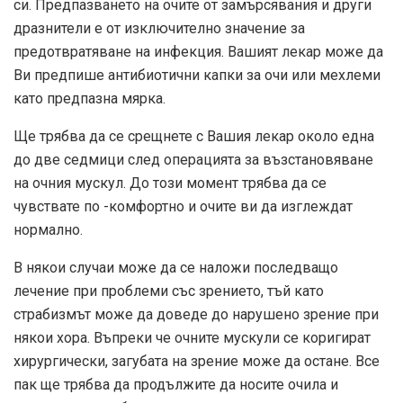
си. Предпазването на очите от замърсявания и други
дразнители е от изключително значение за
предотвратяване на инфекция. Вашият лекар може да
Ви предпише антибиотични капки за очи или мехлеми
като предпазна мярка.
Ще трябва да се срещнете с Вашия лекар около една
до две седмици след операцията за възстановяване
на очния мускул. До този момент трябва да се
чувствате по -комфортно и очите ви да изглеждат
нормално.
В някои случаи може да се наложи последващо
лечение при проблеми със зрението, тъй като
страбизмът може да доведе до нарушено зрение при
някои хора. Въпреки че очните мускули се коригират
хирургически, загубата на зрение може да остане. Все
пак ще трябва да продължите да носите очила и