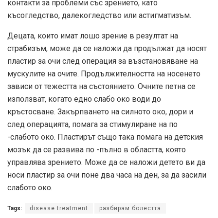
контакти за проблеми със зрението, като
късогледство, далекогледство или астигматизъм.
Децата, които имат лошо зрение в резултат на
страбизъм, може да се наложи да продължат да носят
пластир за очи след операция за възстановяване на
мускулите на очите. Продължителността на носенето
зависи от тежестта на състоянието. Очните петна се
използват, когато едно слабо око води до
кръстосване. Закърпването на силното око, дори и
след операцията, помага за стимулиране на по
-слабото око. Пластирът също така помага на детския
мозък да се развива по -пълно в областта, която
управлява зрението. Може да се наложи детето ви да
носи пластир за очи поне два часа на ден, за да засили
слабото око.
Tags:
disease treatment
разбирам болестта