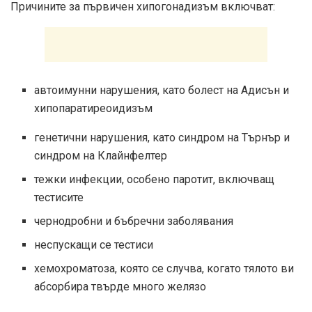
Причините за първичен хипогонадизъм включват:
автоимунни нарушения, като болест на Адисън и
хипопаратиреоидизъм
генетични нарушения, като синдром на Търнър и
синдром на Клайнфелтер
тежки инфекции, особено паротит, включващ
тестисите
чернодробни и бъбречни заболявания
неспускащи се тестиси
хемохроматоза, която се случва, когато тялото ви
абсорбира твърде много желязо