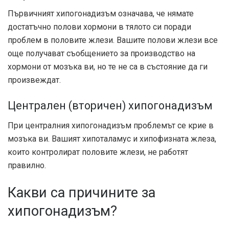
Първичният хипогонадизъм означава, че нямате
достатъчно полови хормони в тялото си поради
проблем в половите жлези. Вашите полови жлези все
още получават съобщението за производство на
хормони от мозъка ви, но те не са в състояние да ги
произвеждат.
Централен (вторичен) хипогонадизъм
При централния хипогонадизъм проблемът се крие в
мозъка ви. Вашият хипоталамус и хипофизната жлеза,
които контролират половите жлези, не работят
правилно.
Какви са причините за
хипогонадизъм?