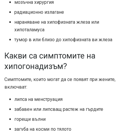
мозъчна хирургия
радиационно излагане
нараняване на хипофизната жлеза или
хипоталамуса
тумор в или близо до хипофизната ви жлеза
Какви са симптомите на
хипогонадизъм?
Симптомите, които могат да се появят при жените,
включват:
липса на менструация
забавен или липсващ растеж на гърдите
горещи вълни
загуба на косми по тялото