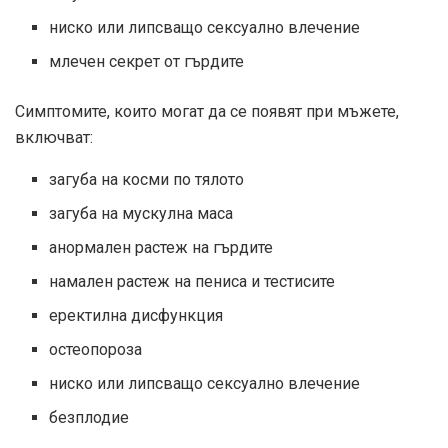
ниско или липсващо сексуално влечение
млечен секрет от гърдите
Симптомите, които могат да се появят при мъжете,
включват:
загуба на косми по тялото
загуба на мускулна маса
анормален растеж на гърдите
намален растеж на пениса и тестисите
еректилна дисфункция
остеопороза
ниско или липсващо сексуално влечение
безплодие