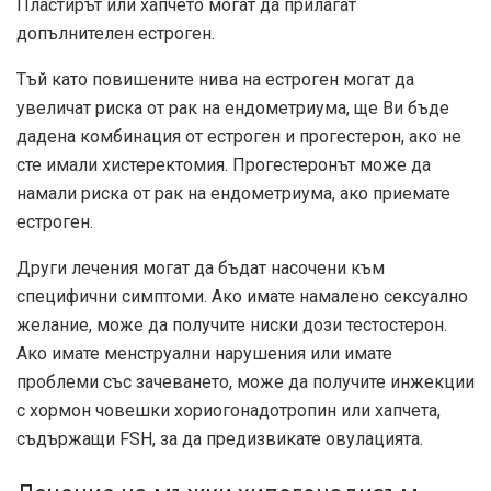
Пластирът или хапчето могат да прилагат
допълнителен естроген.
Тъй като повишените нива на естроген могат да
увеличат риска от рак на ендометриума, ще Ви бъде
дадена комбинация от естроген и прогестерон, ако не
сте имали хистеректомия. Прогестеронът може да
намали риска от рак на ендометриума, ако приемате
естроген.
Други лечения могат да бъдат насочени към
специфични симптоми. Ако имате намалено сексуално
желание, може да получите ниски дози тестостерон.
Ако имате менструални нарушения или имате
проблеми със зачеването, може да получите инжекции
с хормон човешки хориогонадотропин или хапчета,
съдържащи FSH, за да предизвикате овулацията.