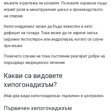
мъжете и растежа на космите. Половите хормони също
играят роля в менструалния цикъл и производството
на сперма.
Хипогонадизмът може да бъде известен и като
дефицит на гонади. Това може да се нарече нисък
серумен тестостерон или андропауза, когато се случи
при мъже.
Повечето случаи на това състояние реагират добре на
подходящо медицинско лечение.
Какви са видовете
хипогонадизъм?
Има два вида хипогонадизъм: първичен и централен.
Първичен хипогонадизъм