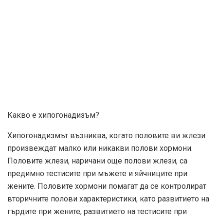
Какво е хипогонадизъм?
Хипогонадизмът възниква, когато половите ви жлези
произвеждат малко или никакви полови хормони.
Половите жлези, наричани още полови жлези, са
предимно тестисите при мъжете и яйчниците при
жените. Половите хормони помагат да се контролират
вторичните полови характеристики, като развитието на
гърдите при жените, развитието на тестисите при