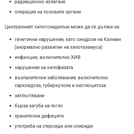
радиационно излагане
операция на половите органи
Централният хипогонадизъм може да се дължи на:
генетични нарушения, като синдром на Калман
(анормално развитие на хипоталамуса)
инфекции, включително ХИВ
нарушения на хипофизата
възпалителни заболявания, включително
саркоидоза, туберкулоза и хистиоцитоза
затлъстяване
бърза загуба на тегло
хранителни дефицити
употреба на стероиди или опиоиди