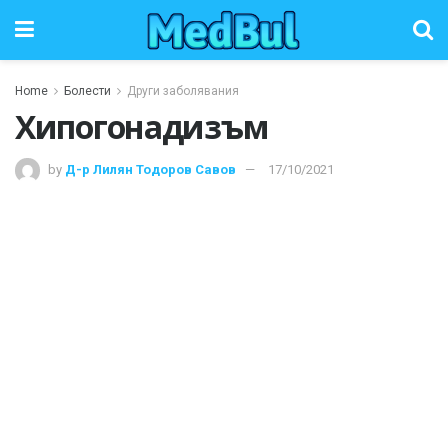
Home
Болести
Други заболявания
Хипогонадизъм
by
Д-р Лилян Тодоров Савов
17/10/2021