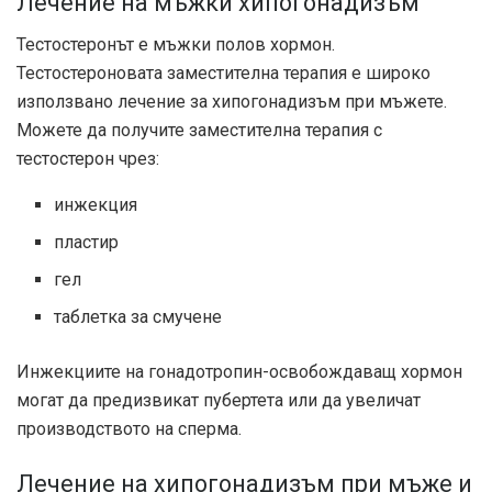
Лечение на мъжки хипогонадизъм
Тестостеронът е мъжки полов хормон.
Тестостероновата заместителна терапия е широко
използвано лечение за хипогонадизъм при мъжете.
Можете да получите заместителна терапия с
тестостерон чрез:
инжекция
пластир
гел
таблетка за смучене
Инжекциите на гонадотропин-освобождаващ хормон
могат да предизвикат пубертета или да увеличат
производството на сперма.
Лечение на хипогонадизъм при мъже и