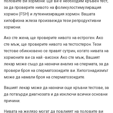
половите Ви хормони. Ще ви е необходим кръвен тест,
за да проверите нивото на фоликулостимулиращия
хормон (FSH) и лутеинизиращия хормон. Вашата
хипофизна жлеза произвежда тези репродуктивни
хормони.
Ако сте жена, ще проверите нивото на естроген. Ако
сте мъж, ще проверите нивото на тестостерон. Тези
тестове обикновено се правят сутрин, когато нивата на
хормоните ви са най -високи. Ако сте мъж, Вашият
лекар може също да назначи анализ на спермата, за да
провери броя на сперматозоидите ви. Хипогонадизмът
може да намали броя на сперматозоидите.
Вашият лекар може да назначи още кръвни тестове, за
да потвърди диагнозата и да изключи всички основни
причини.
Нивата на желязо могат да повлияят на половите ви