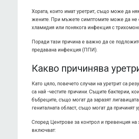
Хората, които имат уретрит, също може да н
жените. При мъжете симптомите може да не са
хламидия или понякога инфекция с трихомон
Поради тази причина е важно да се подложите
предавана инфекция (ППИ).
Какво причинява уретр
Като цяло, повечето случаи на уретрит са рез
са най -честите причини. Същите бактерии, к
бъбреците, също могат да заразят лигавицата 
гениталната област, също могат да причинят у
Според
Центрове за контрол и превенция на 
включват: