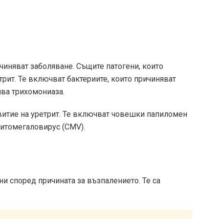
ичиняват заболяване. Същите патогени, които
рит. Те включват бактериите, които причиняват
ява трихомониаза.
звитие на уретрит. Те включват човешки папиломен
цитомегаловирус (CMV).
и според причината за възпалението. Те са