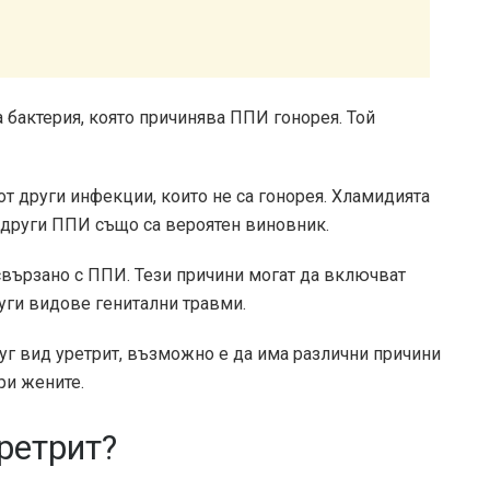
 бактерия, която причинява ППИ гонорея. Той
от други инфекции, които не са гонорея. Хламидията
о други ППИ също са вероятен виновник.
свързано с ППИ. Тези причини могат да включват
руги видове генитални травми.
уг вид уретрит, възможно е да има различни причини
ри жените.
ретрит?