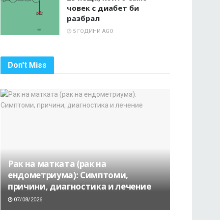
човек с диабет би
разбрал
5 ГОДИНИ AGO
Don't Miss
Рак на матката (рак на
ендометриума): Симптоми,
причини, диагностика и лечение
07/08/2026