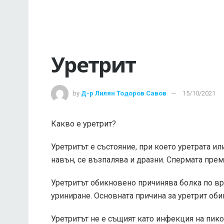
Уретрит
by
Д-р Лилян Тодоров Савов
15/10/2021
Какво е уретрит?
Уретритът е състояние, при което уретрата ил
навън, се възпалява и дразни. Спермата прем
Уретритът обикновено причинява болка по в
уриниране. Основната причина за уретрит оби
Уретритът не е същият като инфекция на пико