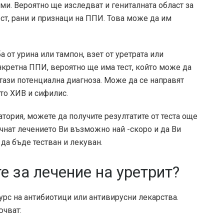
ми. Вероятно ще изследват и гениталната област за
ст, рани и признаци на ППИ. Това може да им
а от урина или тампон, взет от уретрата или
нкретна ППИ, вероятно ще има тест, който може да
тази потенциална диагноза. Може да се направят
то ХИВ и сифилис.
атория, можете да получите резултатите от теста още
чнат лечението Ви възможно най -скоро и да Ви
да бъде тестван и лекуван.
 за лечение на уретрит?
рс на антибиотици или антивирусни лекарства.
ючват: