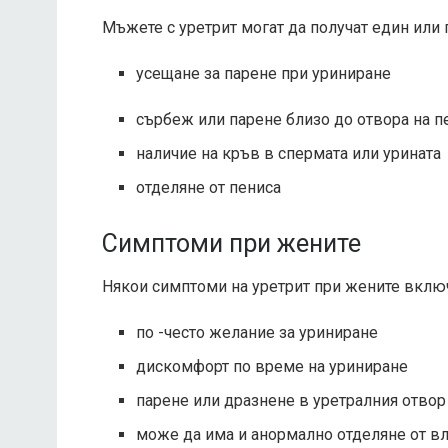
Мъжете с уретрит могат да получат един или 
усещане за парене при уриниране
сърбеж или парене близо до отвора на п
наличие на кръв в спермата или урината
отделяне от пениса
Симптоми при жените
Някои симптоми на уретрит при жените вклю
по -често желание за уриниране
дискомфорт по време на уриниране
парене или дразнене в уретралния отвор
може да има и анормално отделяне от в