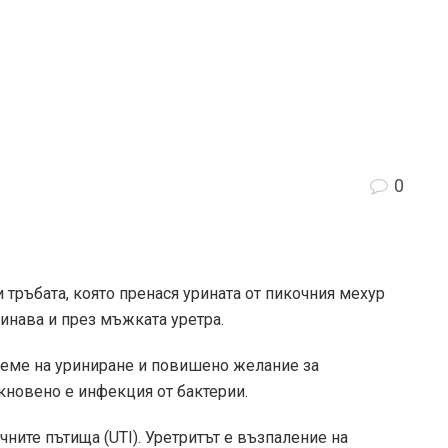
0
и тръбата, която пренася урината от пикочния мехур
инава и през мъжката уретра.
реме на уриниране и повишено желание за
кновено е инфекция от бактерии.
чните пътища (UTI). Уретритът е възпаление на