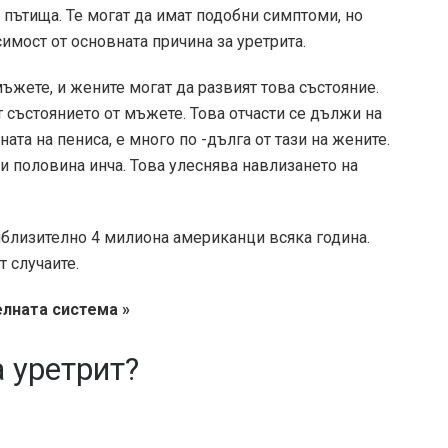
е пътища. Те могат да имат подобни симптоми, но
имост от основната причина за уретрита.
мъжете, и жените могат да развият това състояние.
 състоянието от мъжете. Това отчасти се дължи на
ата на пениса, е много по -дълга от тази на жените.
и половина инча. Това улеснява навлизането на
иблизително 4 милиона американци всяка година.
 случаите.
елната система »
 уретрит?