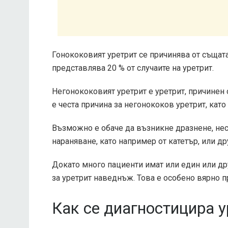
Гонококовият уретрит се причинява от същата
представлява 20 % от случаите на уретрит.
Негонококовият уретрит е уретрит, причинен 
е честа причина за негонококов уретрит, кат
Възможно е обаче да възникне дразнене, не
нараняване, като например от катетър, или д
Докато много пациенти имат или един или др
за уретрит наведнъж. Това е особено вярно п
Как се диагностицира у