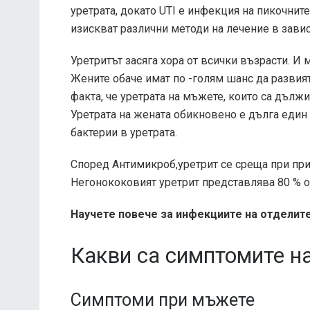
уретрата, докато UTI е инфекция на пикочнит
изискват различни методи на лечение в завис
Уретритът засяга хора от всички възрасти. И 
Жените обаче имат по -голям шанс да развият
факта, че уретрата на мъжете, които са дължин
Уретрата на жената обикновено е дълга един 
бактерии в уретрата.
Според Антимикроб,
уретрит се среща при пр
Негонококовият уретрит представлява 80 % от
Научете повече за инфекциите на отделит
Какви са симптомите на
Симптоми при мъжете