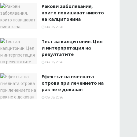
Ракови заболявания,
които повишават нивото
на калцитонина
06/08/2026
Тест за калцитонин: Цел
и интерпретация на
резултатите
06/08/2026
Ефектът на пчелната
отрова при лечението на
рак не е доказан
05/08/2026