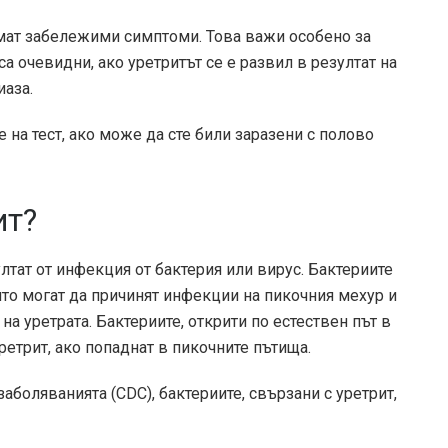
ямат забележими симптоми. Това важи особено за
 очевидни, ако уретритът се е развил в резултат на
иаза.
 на тест, ако може да сте били заразени с полово
ит?
ултат от инфекция от бактерия или вирус. Бактериите
оито могат да причинят инфекции на пикочния мехур и
на уретрата. Бактериите, открити по естествен път в
ретрит, ако попаднат в пикочните пътища.
заболяванията (CDC)
, бактериите, свързани с уретрит,