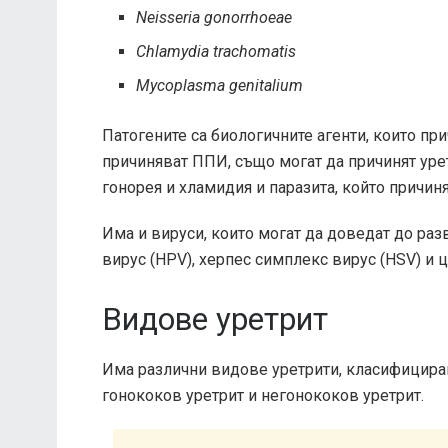
Neisseria gonorrhoeae
Chlamydia trachomatis
Mycoplasma genitalium
Патогените са биологичните агенти, които пр
причиняват ППИ, също могат да причинят урет
гонорея и хламидия и паразита, който причин
Има и вируси, които могат да доведат до ра
вирус (HPV), херпес симплекс вирус (HSV) и 
Видове уретрит
Има различни видове уретрити, класифициран
гонококов уретрит и негонококов уретрит.