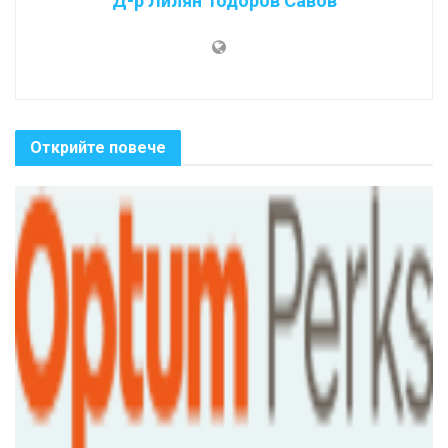
Д-р Лилян Тодоров Савов
Открийте повече