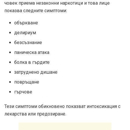
човек приема незаконни наркотици и това лице
показва следните симптоми:
объркване
делириум
безсъзнание
паническа атака
болка в гърдите
затруднено дишане
повръщане
гърчове
Тези симптоми обикновено показват интоксикация с
лекарства или предозиране.