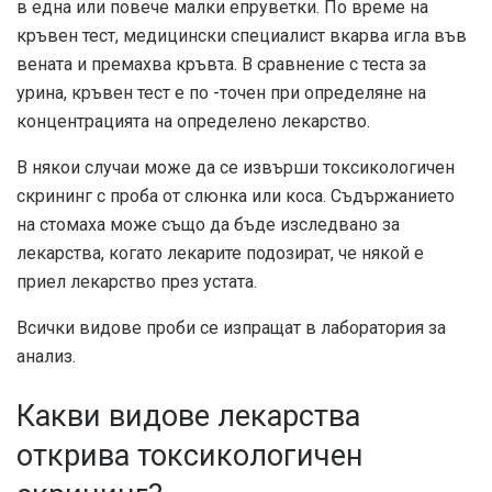
в една или повече малки епруветки. По време на
кръвен тест, медицински специалист вкарва игла във
вената и премахва кръвта. В сравнение с теста за
урина, кръвен тест е по -точен при определяне на
концентрацията на определено лекарство.
В някои случаи може да се извърши токсикологичен
скрининг с проба от слюнка или коса. Съдържанието
на стомаха може също да бъде изследвано за
лекарства, когато лекарите подозират, че някой е
приел лекарство през устата.
Всички видове проби се изпращат в лаборатория за
анализ.
Какви видове лекарства
открива токсикологичен