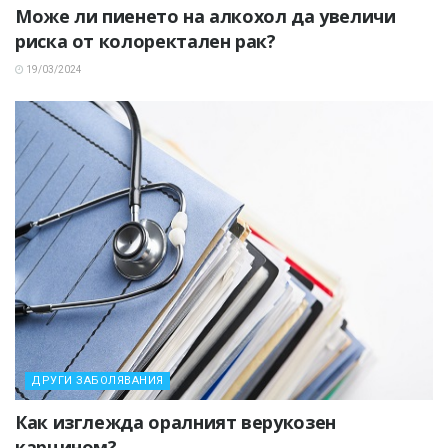
Може ли пиенето на алкохол да увеличи
риска от колоректален рак?
19/03/2024
ДРУГИ ЗАБОЛЯВАНИЯ
Как изглежда оралният верукозен
карцином?