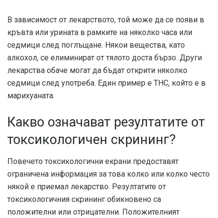
В зависимост от лекарството, той може да се появи в
кръвта или урината в рамките на няколко часа или
седмици след поглъщане. Някои вещества, като
алкохол, се елиминират от тялото доста бързо. Други
лекарства обаче могат да бъдат открити няколко
седмици след употреба. Един пример е THC, който е в
марихуаната.
Какво означават резултатите от
токсикологичен скрининг?
Повечето токсикологични екрани предоставят
ограничена информация за това колко или колко често
някой е приемал лекарство. Резултатите от
токсикологичния скрининг обикновено са
положителни или отрицателни. Положителният