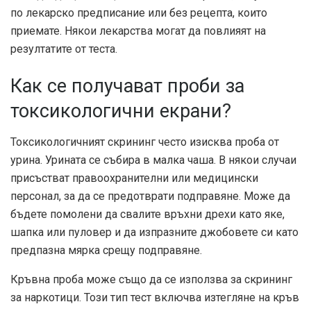
по лекарско предписание или без рецепта, които
приемате. Някои лекарства могат да повлияят на
резултатите от теста.
Как се получават проби за
токсикологични екрани?
Токсикологичният скрининг често изисква проба от
урина. Урината се събира в малка чаша. В някои случаи
присъстват правоохранителни или медицински
персонал, за да се предотврати подправяне. Може да
бъдете помолени да свалите връхни дрехи като яке,
шапка или пуловер и да изпразните джобовете си като
предпазна мярка срещу подправяне.
Кръвна проба може също да се използва за скрининг
за наркотици. Този тип тест включва изтегляне на кръв