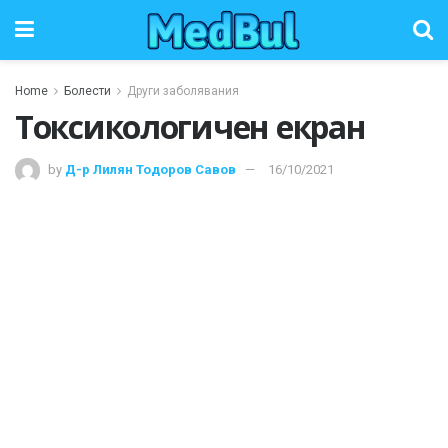
Home
Болести
Други заболявания
Токсикологичен екран
by
Д-р Лилян Тодоров Савов
16/10/2021