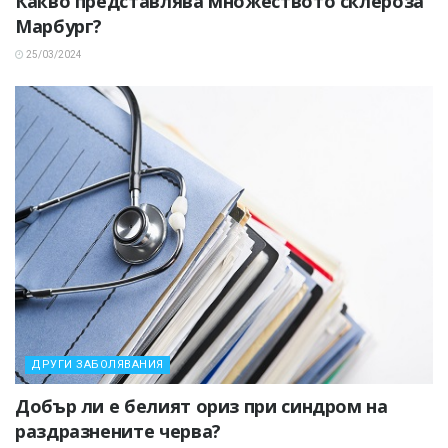
Какво представлява множеството склероза
Марбург?
25/03/2024
ДРУГИ ЗАБОЛЯВАНИЯ
Добър ли е белият ориз при синдром на
раздразнените черва?