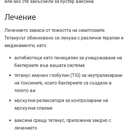
или ако сте закъснели за бустер ваксина.
Лечение
Лечението зависи от тежестта на симптомите.
Тетанусът обикновено се лекува с различни терапии и
медикаменти, като:
антибиотици като пеницилин за унищожаване на
бактериите във вашата система
тетанус имунен глобулин (TIG) за неутрализиране
на токсините, които бактериите са създали в
тялото ви
мускулни релаксатори за контролиране на
мускулни спазми
ваксина срещу тетанус, приложена заедно с
лечението