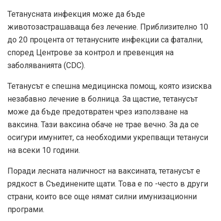
Тетанусната инфекция може да бъде
животозастрашаваща без лечение. Приблизително 10
до 20 процента от тетанусните инфекции са фатални,
според
Центрове за контрол и превенция на
заболяванията (CDC)
.
Тетанусът е спешна медицинска помощ, която изисква
незабавно лечение в болница. За щастие, тетанусът
може да бъде предотвратен чрез използване на
ваксина. Тази ваксина обаче не трае вечно. За да се
осигури имунитет, са необходими укрепващи тетануси
на всеки 10 години.
Поради лесната наличност на ваксината, тетанусът е
рядкост в Съединените щати. Това е по -често в други
страни, които все още нямат силни имунизационни
програми.