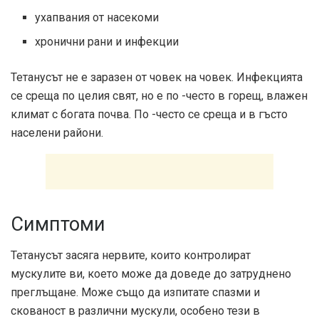
ухапвания от насекоми
хронични рани и инфекции
Тетанусът не е заразен от човек на човек. Инфекцията
се среща по целия свят, но е по -често в горещ, влажен
климат с богата почва. По -често се среща и в гъсто
населени райони.
Симптоми
Тетанусът засяга нервите, които контролират
мускулите ви, което може да доведе до затруднено
преглъщане. Може също да изпитате спазми и
скованост в различни мускули, особено тези в