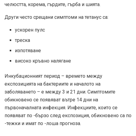
челюстта, корема, гърдите, гърба и шията.
Други често срещани симптоми на тетанус са:
ускорен пулс
треска
изпотяване
високо кръвно налягане
Инкубационният период – времето между
експозицията на бактериите и началото на
заболяването – е между 3 и 21 дни. Симптомите
обикновено се появяват вътре
14 дни
на
първоначалната инфекция. Инфекциите, които се
появяват по -бързо след експозиция, обикновено са по
-тежки и имат по -лоша прогноза.