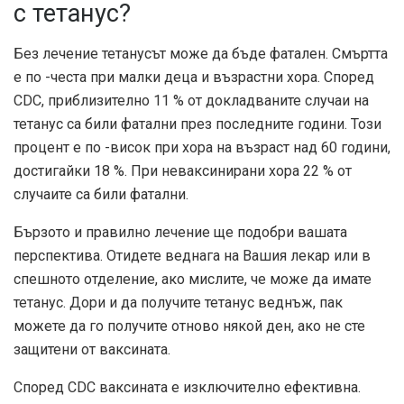
с тетанус?
Без лечение тетанусът може да бъде фатален. Смъртта
е по -честа при малки деца и възрастни хора. Според
CDC
, приблизително 11 % от докладваните случаи на
тетанус са били фатални през последните години. Този
процент е по -висок при хора на възраст над 60 години,
достигайки 18 %. При неваксинирани хора 22 % от
случаите са били фатални.
Бързото и правилно лечение ще подобри вашата
перспектива. Отидете веднага на Вашия лекар или в
спешното отделение, ако мислите, че може да имате
тетанус. Дори и да получите тетанус веднъж, пак
можете да го получите отново някой ден, ако не сте
защитени от ваксината.
Според CDC ваксината е изключително ефективна.