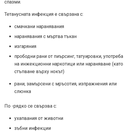
спазми.
Тетанусната инфекция е свързана с:
смачкани наранявания
наранявания с мъртва тъкан
изгаряния
прободни рани от пиърсинг, татуировки, употреба
на инжекционни наркотици или нараняване (като
стъпване върху нокът)
рани, замърсени с мръсотия, изпражнения или
слюнка
По -рядко се свързва с:
ухапвания от животни
зъбни инфекции