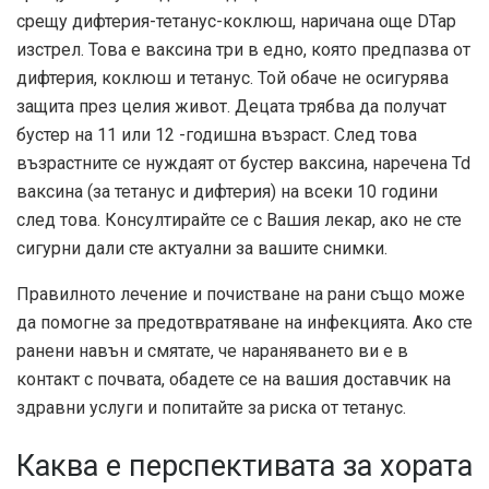
срещу дифтерия-тетанус-коклюш, наричана още DTap
изстрел. Това е ваксина три в едно, която предпазва от
дифтерия, коклюш и тетанус. Той обаче не осигурява
защита през целия живот. Децата трябва да получат
бустер на 11 или 12 -годишна възраст. След това
възрастните се нуждаят от бустер ваксина, наречена Td
ваксина (за тетанус и дифтерия) на всеки 10 години
след това. Консултирайте се с Вашия лекар, ако не сте
сигурни дали сте актуални за вашите снимки.
Правилното лечение и почистване на рани също може
да помогне за предотвратяване на инфекцията. Ако сте
ранени навън и смятате, че нараняването ви е в
контакт с почвата, обадете се на вашия доставчик на
здравни услуги и попитайте за риска от тетанус.
Каква е перспективата за хората