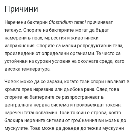
Причини
Наречени бактерии
Clostridium tetani
причиняват
тетанус
.
Спорите на бактериите могат да бъдат
намерени в прах, мръсотия и животински
изпражнения. Спорите са малки репродуктивни тела,
произведени от определени организми. Те често са
устойчиви на сурови условия на околната среда, като
висока температура.
Човек може да се зарази, когато тези спори навлизат в
кръвта през нарязана или дълбока рана. След това
спорите на бактериите се разпространяват в
централната нервна система и произвеждат токсин,
наречен тетаноспазмин. Този токсин е отрова, която
блокира нервните сигнали от гръбначния ви мозък до
мускулите. Това може да доведе до тежки мускулни