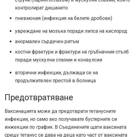
контролират дишането
пневмония (инфекция на белите дробове)
увреждане на мозъка поради липса на кислород
анормален сърдечен ритъм
костни фрактури и фрактури на гръбначния стълб
поради мускулни спазми и конвулсии
вторични инфекции, дължащи се на
продължителен престой в болница
Предотвратяване
Ваксинацията може да предотврати тетанусните
инфекции, но само ако получавате бустерните си
инжекции по график. В Съединените щати ваксината
срещу тетанус се дава на деца като част от ваксината