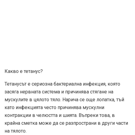
Какво е тетанус?
Тетанусът е сериозна бактериална инфекция, която
засяга нервната система и причинява стягане на
мускулите в цялото тяло. Нарича се още лопатка, тъй
като инфекцията често причинява мускулни
контракции в челюстта и шията. Въпреки това, в
крайна сметка може да се разпространи в други части
на тялото.