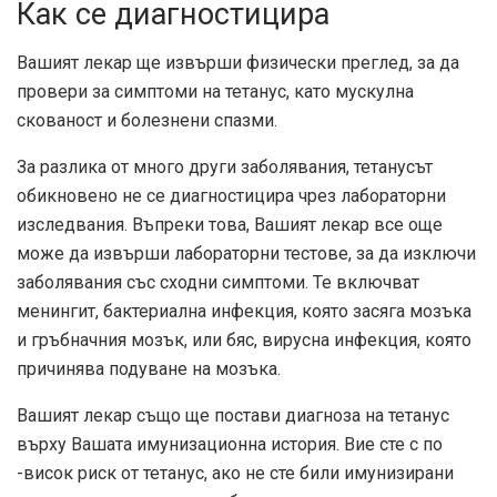
Как се диагностицира
Вашият лекар ще извърши физически преглед, за да
провери за симптоми на тетанус, като мускулна
скованост и болезнени спазми.
За разлика от много други заболявания, тетанусът
обикновено не се диагностицира чрез лабораторни
изследвания. Въпреки това, Вашият лекар все още
може да извърши лабораторни тестове, за да изключи
заболявания със сходни симптоми. Те включват
менингит, бактериална инфекция, която засяга мозъка
и гръбначния мозък, или бяс, вирусна инфекция, която
причинява подуване на мозъка.
Вашият лекар също ще постави диагноза на тетанус
върху Вашата имунизационна история. Вие сте с по
-висок риск от тетанус, ако не сте били имунизирани