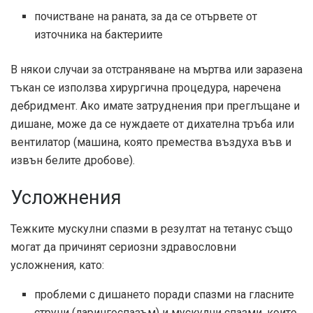
почистване на раната, за да се отървете от
източника на бактериите
В някои случаи за отстраняване на мъртва или заразена
тъкан се използва хирургична процедура, наречена
дебридмент. Ако имате затруднения при преглъщане и
дишане, може да се нуждаете от дихателна тръба или
вентилатор (машина, която премества въздуха във и
извън белите дробове).
Усложнения
Тежките мускулни спазми в резултат на тетанус също
могат да причинят сериозни здравословни
усложнения, като:
проблеми с дишането поради спазми на гласните
струни (ларингоспазъм) и мускулни спазми, които