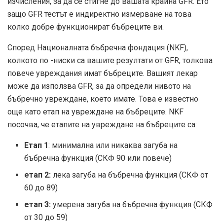
изчисления, за да се стигне до вашата крайна GFR. Ето
защо GFR тестът е индиректно измерване на това
колко добре функционират бъбреците ви.
Според Националната бъбречна фондация (NKF),
колкото по -ниски са вашите резултати от GFR, толкова
повече увреждания имат бъбреците. Вашият лекар
може да използва GFR, за да определи нивото на
бъбречно увреждане, което имате. Това е известно
още като етап на увреждане на бъбреците. NKF
посочва, че етапите на увреждане на бъбреците са:
Етап 1
: минимална или никаква загуба на
бъбречна функция (СКФ 90 или повече)
етап 2:
лека загуба на бъбречна функция (СКФ от
60 до 89)
етап 3:
умерена загуба на бъбречна функция (СКФ
от 30 до 59)