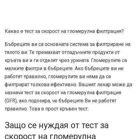
Какво е тест за скорост на гломерулна филтрация?
Бъбреците ви са основната система за филтриране на
тялото ви. Те премахват отпадъчните продукти от
кръвта ви и ги отделят чрез урината. Гломерулите са
малките филтри в бъбреците. Ако бъбреците ви не
работят правилно, гломерулите ви няма да се
филтрират толкова ефективно. Вашият лекар може да
назначи тест за скорост на гломерулна филтрация
(GFR), ако подозира, че бъбреците Ви не работят
правилно. Това е прост кръвен тест.
Защо се нуждая от тест за
скорост на гломерулна