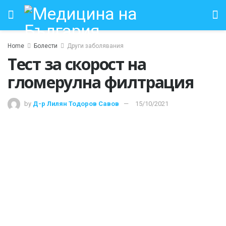
Home
Болести
Други заболявания
Тест за скорост на
гломерулна филтрация
by
Д-р Лилян Тодоров Савов
15/10/2021