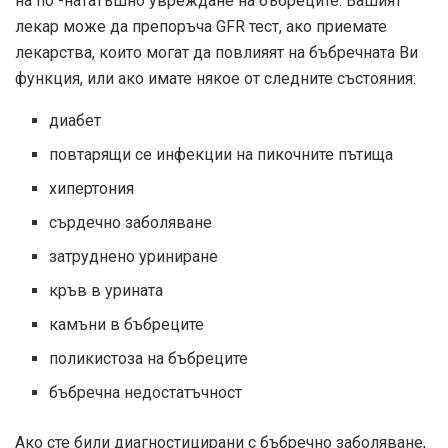
на по -нататъшно увреждане на бъбреците. Вашият
лекар може да препоръча GFR тест, ако приемате
лекарства, които могат да повлияят на бъбречната Ви
функция, или ако имате някое от следните състояния:
диабет
повтарящи се инфекции на пикочните пътища
хипертония
сърдечно заболяване
затруднено уриниране
кръв в урината
камъни в бъбреците
поликистоза на бъбреците
бъбречна недостатъчност
Ако сте били диагностицирани с бъбречно заболяване,