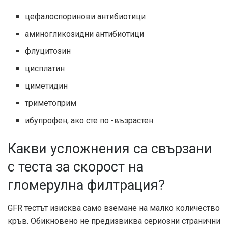
цефалоспоринови антибиотици
аминогликозидни антибиотици
флуцитозин
цисплатин
циметидин
триметоприм
ибупрофен, ако сте по -възрастен
Какви усложнения са свързани
с теста за скорост на
гломерулна филтрация?
GFR тестът изисква само вземане на малко количество
кръв. Обикновено не предизвиква сериозни странични