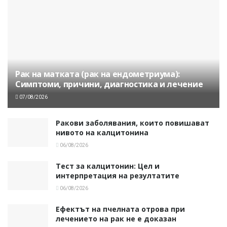
Рак на матката (рак на ендометриума):
Симптоми, причини, диагностика и лечение
07/08/2026
Ракови заболявания, които повишават
нивото на калцитонина
06/08/2026
Тест за калцитонин: Цел и
интерпретация на резултатите
06/08/2026
Ефектът на пчелната отрова при
лечението на рак не е доказан