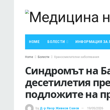
HOME
БОЛЕСТИ
ИНФОРМАЦИЯ ЗА 
Home
Болести
Храносмилателни заболявания
Синдромът на Б
десетилетия пре
подложите на п
by
Д-р Явор Живков Савов
19/05/2026