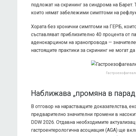
подложат на скрининг за синдрома на Барет. 
които нямат забележими симптоми на рефлук
Хората без хронични симптоми на ГЕРБ, коит
съставляват приблизително 40 процента от па
аденокарцином на хранопровода — значителен
настоящите практики за скрининг не могат да 
Гастроезофагеал
Наближава „промяна в парад
В отговор на нарастващите доказателства, ек
предварително значителни промени в насокит
DDW 2026. Отдавна необходимите актуализаци
гастроентерологична асоциация (AGA) ще вкл