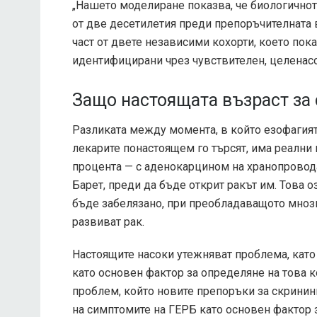
„Нашето моделиране показва, че биологичнот
от две десетилетия преди препоръчителната в
част от двете независими кохорти, което пока
идентифицирани чрез чувствителен, целенасо
Защо настоящата възраст за 
Разликата между момента, в който езофагият 
лекарите понастоящем го търсят, има реални 
процента — с аденокарцином на хранопровода
Барет, преди да бъде открит ракът им. Това о
бъде забелязано, при преобладаващото мнози
развиват рак.
Настоящите насоки утежняват проблема, като
като основен фактор за определяне на това 
проблем, който новите препоръки за скрининг
на симптомите на ГЕРБ като основен фактор з