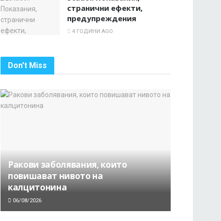
странични ефекти,
предупреждения
4 ГОДИНИ AGO
Don't Miss
Ракови заболявания, които
повишават нивото на
калцитонина
06/08/2026