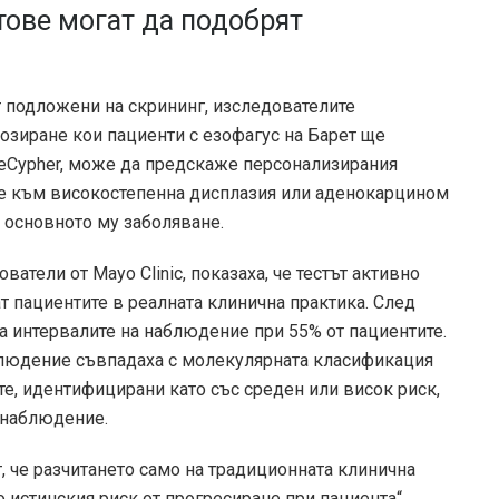
тове могат да подобрят
т подложени на скрининг, изследователите
озиране кои пациенти с езофагус на Барет ще
sueCypher, може да предскаже персонализирания
не към високостепенна дисплазия или аденокарцином
 основното му заболяване.
атели от Mayo Clinic, показаха, че тестът активно
т пациентите в реалната клинична практика. След
а интервалите на наблюдение при 55% от пациентите.
блюдение съвпадаха с молекулярната класификация
ите, идентифицирани като със среден или висок риск,
 наблюдение.
т, че разчитането само на традиционната клинична
 истинския риск от прогресиране при пациента“,