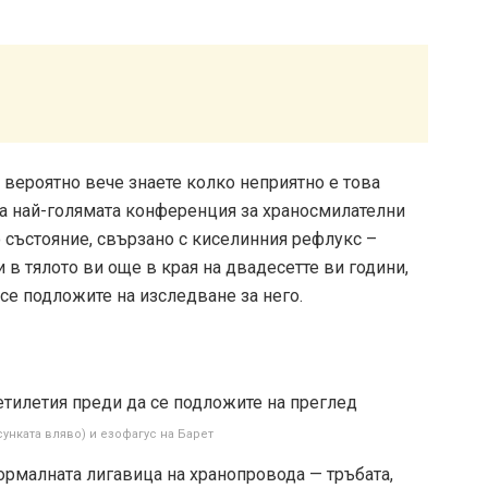
 вероятно вече знаете колко неприятно е това
на най-голямата конференция за храносмилателни
о състояние, свързано с киселинния рефлукс –
 в тялото ви още в края на двадесетте ви години,
се подложите на изследване за него.
унката вляво) и езофагус на Барет
нормалната лигавица на хранопровода — тръбата,