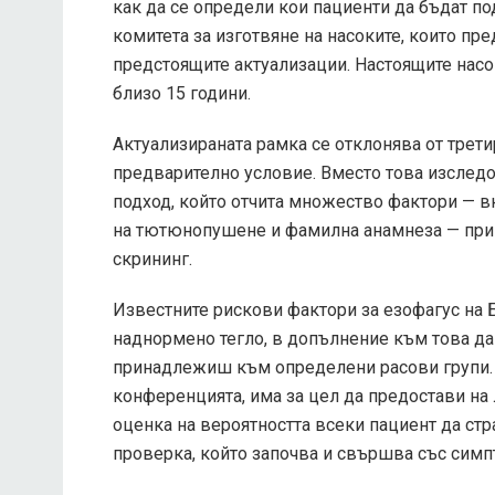
как да се определи кои пациенти да бъдат п
комитета за изготвяне на насоките, които п
предстоящите актуализации. Настоящите насо
близо 15 години.
Актуализираната рамка се отклонява от трет
предварително условие. Вместо това изследо
подход, който отчита множество фактори — вкл
на тютюнопушене и фамилна анамнеза — при
скрининг.
Известните рискови фактори за езофагус на
наднормено тегло, в допълнение към това да 
принадлежиш към определени расови групи. 
конференцията, има за цел да предостави на
оценка на вероятността всеки пациент да стра
проверка, който започва и свършва със симп