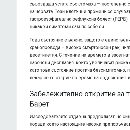
свързваща устата със стомаха — постепенно с
на червата. Тези клетъчни промени се случва
гастроезофагеална рефлуксна болест (ГЕРБ),
никакви симптоми сам по себе си.
Това състояние е важно, защото е единстве
хранопровода – високо смъртоносен рак, чият
десетилетия. С течение на времето в засегна
наречени дисплазия, които увеличават риска
като това състояние протича безсимптомно, по
лекар не го открие по време на ендоскопия, 
Забележително откритие за т
Барет
Изследователите отдавна предполагат, че син
поради което настоящите насоки препоръчват