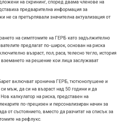
одложени на скрининг, според двама членове на
редставиха предварителна информация за
ки не са претърпявали значителна актуализация от
ирането на симптомите на ГЕРБ като задължително
вателите предлагат по-широк, основан на риска
ючително възраст, пол, раса, телесно тегло, история
 вземането на решение кои лица заслужават
 Барет включват хронична ГЕРБ, тютюнопушене и
си мъж, да си на възраст над 50 години и да
Нов калкулатор на риска, представен на
 лекарите по-прецизен и персонализиран начин за
да от състоянието, вместо да разчитат на списък за
томите на рефлукс.