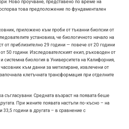
ори. Ново проучване, представено по време на
, оспорва това предположение по фундаментален
овник, приложено към проби от тъканни биопсии от
ледователите установиха, че биологичното начало на
т от приблизително 29 години — повече от 20 години
от 50 години. Изследователският екип, ръководен от
 и системна биология в Университета на Калифорния,
часовник към данни за метилиране, извлечени от
е започнала клетъчната трансформация при отделните
ха съгласувани. Средната възраст на появата беше
 другата. При жените появата настъпи по-късно – на
и 33,5 години в другата – в сравнение с