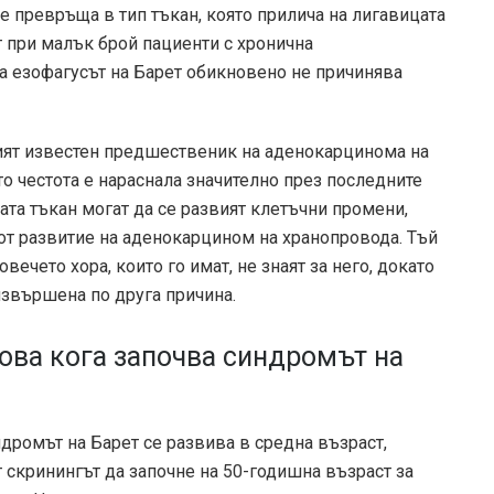
е превръща в тип тъкан, която прилича на лигавицата
т при малък брой пациенти с хронична
 а езофагусът на Барет обикновено не причинява
ният известен предшественик на аденокарцинома на
о честота е нараснала значително през последните
тата тъкан могат да се развият клетъчни промени,
 от развитие на аденокарцином на хранопровода. Тъй
вечето хора, които го имат, не знаят за него, докато
извършена по друга причина.
ова кога започва синдромът на
дромът на Барет се развива в средна възраст,
 скринингът да започне на 50-годишна възраст за