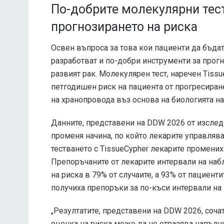
По-добрите молекулярни тес
прогнозирането на риска
Освен въпроса за това кои пациенти да бъда
разработват и по-добри инструменти за прогн
развият рак. Молекулярен тест, наречен Tis
петгодишен риск на пациента от прогресира
на хранопровода въз основа на биологията на
Данните, представени на DDW 2026 от изследов
променя начина, по който лекарите управлява
тестването с TissueCypher лекарите промених
Препоръчаните от лекарите интервали на на
на риска в 79% от случаите, а 93% от пациент
получиха препоръки за по-къси интервали на
„Резултатите, представени на DDW 2026, соча
оценка на риска може да не отразява напълно