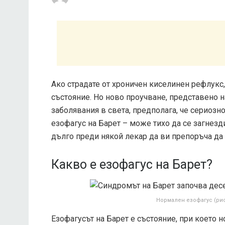
Ако страдате от хроничен киселинен рефлукс,
състояние. Но ново проучване, представено 
заболявания в света, предполага, че сериозн
езофагус на Барет – може тихо да се загнезди
дълго преди някой лекар да ви препоръча да 
Какво е езофагус на Барет?
Нормален езофагус (рис
Езофагусът на Барет е състояние, при което 