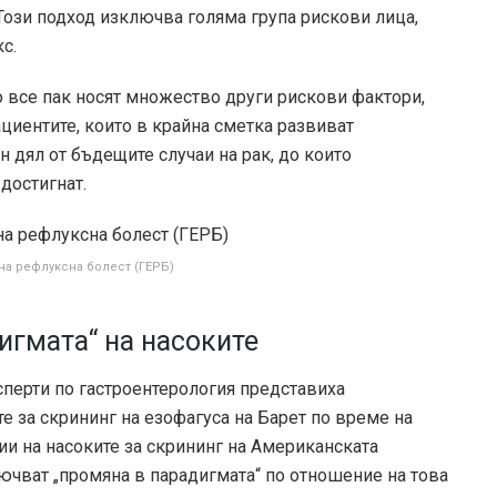
Този подход изключва голяма група рискови лица,
с.
о все пак носят множество други рискови фактори,
циентите, които в крайна сметка развиват
 дял от бъдещите случаи на рак, до които
достигнат.
на рефлуксна болест (ГЕРБ)
игмата“ на насоките
сперти по гастроентерология представиха
е за скрининг на езофагуса на Барет по време на
и на насоките за скрининг на Американската
ючват „промяна в парадигмата“ по отношение на това