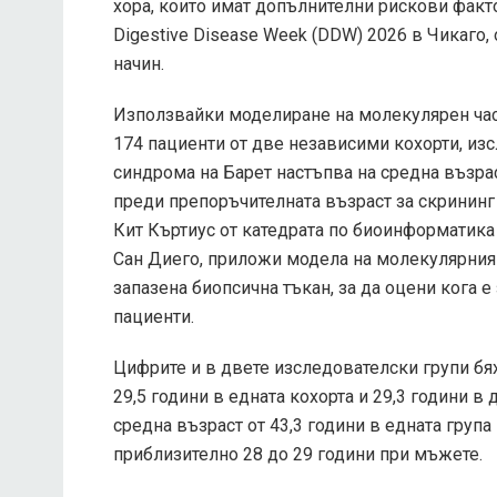
хора, които имат допълнителни рискови факт
Digestive Disease Week (DDW) 2026 в Чикаго
начин.
Използвайки моделиране на молекулярен час
174 пациенти от две независими кохорти, изс
синдрома на Барет настъпва на средна възрас
преди препоръчителната възраст за скрининг 
Кит Къртиус от катедрата по биоинформатика
Сан Диего, приложи модела на молекулярния 
запазена биопсична тъкан, за да оцени кога 
пациенти.
Цифрите и в двете изследователски групи бя
29,5 години в едната кохорта и 29,3 години в
средна възраст от 43,3 години в едната група 
приблизително 28 до 29 години при мъжете.