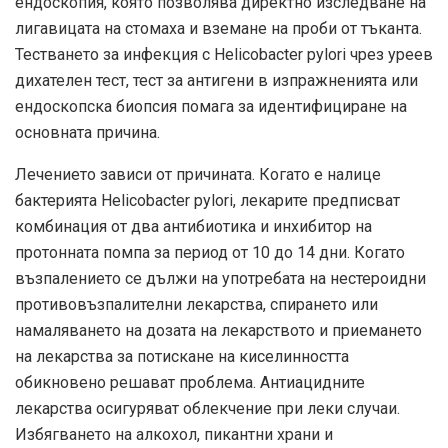
ендоскопия, която позволява директно изследване на
лигавицата на стомаха и вземане на проби от тъканта.
Тестването за инфекция с Helicobacter pylori чрез уреев
дихателен тест, тест за антигени в изпражненията или
ендоскопска биопсия помага за идентифициране на
основната причина.
Лечението зависи от причината. Когато е налице
бактерията Helicobacter pylori, лекарите предписват
комбинация от два антибиотика и инхибитор на
протонната помпа за период от 10 до 14 дни. Когато
възпалението се дължи на употребата на нестероидни
противовъзпалителни лекарства, спирането или
намаляването на дозата на лекарството и приемането
на лекарства за потискане на киселинността
обикновено решават проблема. Антиацидните
лекарства осигуряват облекчение при леки случаи.
Избягването на алкохол, пикантни храни и