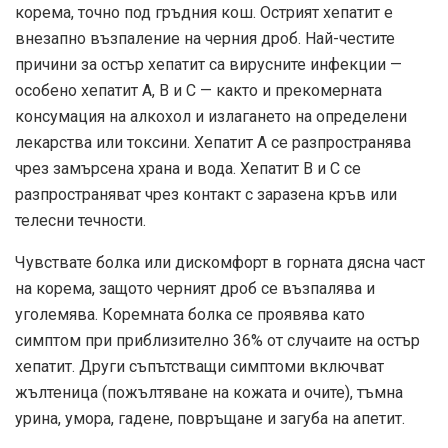
корема, точно под гръдния кош. Острият хепатит е
внезапно възпаление на черния дроб. Най-честите
причини за остър хепатит са вирусните инфекции —
особено хепатит А, В и С — както и прекомерната
консумация на алкохол и излагането на определени
лекарства или токсини. Хепатит А се разпространява
чрез замърсена храна и вода. Хепатит В и С се
разпространяват чрез контакт с заразена кръв или
телесни течности.
Чувствате болка или дискомфорт в горната дясна част
на корема, защото черният дроб се възпалява и
уголемява. Коремната болка се проявява като
симптом при приблизително 36% от случаите на остър
хепатит. Други съпътстващи симптоми включват
жълтеница (пожълтяване на кожата и очите), тъмна
урина, умора, гадене, повръщане и загуба на апетит.