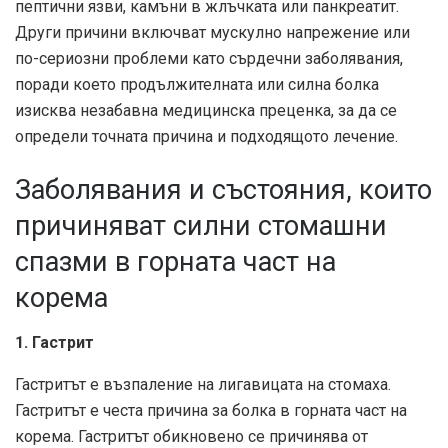
пептични язви, камъни в жлъчката или панкреатит.
Други причини включват мускулно напрежение или
по-сериозни проблеми като сърдечни заболявания,
поради което продължителната или силна болка
изисква незабавна медицинска преценка, за да се
определи точната причина и подходящото лечение.
Заболявания и състояния, които
причиняват силни стомашни
спазми в горната част на
корема
1. Гастрит
Гастритът е възпаление на лигавицата на стомаха.
Гастритът е честа причина за болка в горната част на
корема. Гастритът обикновено се причинява от