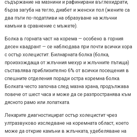
съдържание на мазнини и рафинирани въглехидрати,
бърза загуба на тегло, диабет и женски пол (жените са
два пъти по-податливи на образуване на жлъчни
камъни в сравнение с мъжете).
Болка в горната част на корема — особено в горния
десен квадрант — се наблюдава при почти всички хора
с остър холецистит. Билнарната болка (болка,
произхождаща от жлъчния мехур и жлъчните пътища)
съставлява приблизително 6% от всички посещения в
спешните отделения поради остра коремна болка.
Болката често започва след мазна храна, продължава
повече от шест часа и може да се разпространява към
дясното рамо или лопатката.
Лекарите диагностицират остър холецистит чрез
ултразвуково изследване на коремната област, което
може да открие камъни в жлъчката, удебеляване на