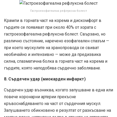
Гастроезофагеална рефлуксна болест
Крампи в горната част на корема и дискомфорт в
гърдите се появяват при около 40% от хората с
гастроезофагеална рефлуксна болест. Свързано, но
различно състояние, наречено езофагеален спазъм —
при което мускулите на хранопровода се свиват
необичайно и интензивно — може да предизвика
силна, спазматична болка в горната част на корема и
гърдите, която наподобява сърдечно заболяване.
8. Сърдечен удар (миокарден инфаркт)
Сърдечен удар възниква, когато запушване в една или
повече коронарни артерии прекъсне
кръвоснабдяването на част от сърдечния мускул.
Запушването обикновено е резултат от разкъсване на