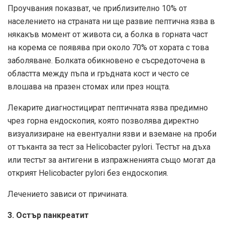
Проучвания показват, че приблизително 10% от
населението на страната ни ще развие пептична язва в
някакъв момент от живота си, а болка в горната част
на корема се появява при около 70% от хората с това
заболяване. Болката обикновено е съсредоточена в
областта между пъпа и гръдната кост и често се
влошава на празен стомах или през нощта.
Лекарите диагностицират пептичната язва предимно
чрез горна ендоскопия, която позволява директно
визуализиране на евентуални язви и вземане на проби
от тъканта за тест за Helicobacter pylori. Тестът на дъха
или тестът за антигени в изпражненията също могат да
открият Helicobacter pylori без ендоскопия.
Лечението зависи от причината.
3. Остър панкреатит