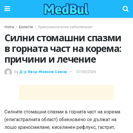
Home
Болести
Храносмилателни заболявания
Силни стомашни спазми
в горната част на корема:
причини и лечение
by
Д-р Явор Живков Савов
07/05/2026
Силните стомашни спазми в горната част на корема
(епигастралната област) обикновено се дължат на
лошо храносмилане, киселинен рефлукс, гастрит,