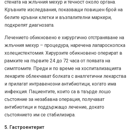
стената на жлъчния мехур и течност около органа.
Кръвните изследвания, показващи повишен брой на
белите кръвни клетки и възпалителни маркери,
подкрепят диагнозата.
Лечението обикновено е хирургично отстраняване на
жлъчния мехур – процедура, наречена лапароскопска
холецистектомия. Хирурзите обикновено оперират в
рамките на първите 24 до 72 часа от появата на
симптомите. Преди и по време на хоспитализацията
лекарите облекчават болката с аналгетични лекарства
и прилагат интравенозни антибиотици, когато има
инфекция. Пациентите, които са в твърде лошо
състояние за незабавна операция, получават
антибиотици и поддържащо лечение, докато
състоянието им се стабилизира.
5. Гастроентерит