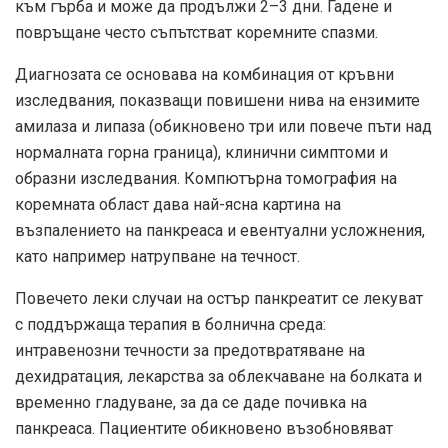
към гърба и може да продължи 2–3 дни. Гадене и
повръщане често съпътстват коремните спазми.
Диагнозата се основава на комбинация от кръвни
изследвания, показващи повишени нива на ензимите
амилаза и липаза (обикновено три или повече пъти над
нормалната горна граница), клинични симптоми и
образни изследвания. Компютърна томография на
коремната област дава най-ясна картина на
възпалението на панкреаса и евентуални усложнения,
като например натрупване на течност.
Повечето леки случаи на остър панкреатит се лекуват
с поддържаща терапия в болнична среда:
интравенозни течности за предотвратяване на
дехидратация, лекарства за облекчаване на болката и
временно гладуване, за да се даде почивка на
панкреаса. Пациентите обикновено възобновяват