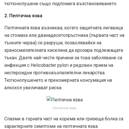
тютюнопушене също подпомага възстановяването.
2. Пептична язва
Пептичната язва възниква, когато защитната лигавица
на стомаха или дванадесетопръстника (първата част на
тънките черва) се разруши, позволявайки на
храносмилателната киселина да ерозира подлежащата
тъкан. Двете най-чести причини за това заболяване са
инфекция с Helicobacter pylori и редовен прием на
нестероидни противовъзпалителни лекарства.
Тютюнопушенето и прекомерната консумация на
алкохол увеличават риска.
Пептична язва
Спазми в горната част на корема или гризеща болка са
характерните симптоми на пептичната язва.