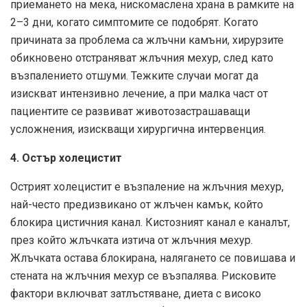
приемането на мека, нискомаслена храна в рамките на
2–3 дни, когато симптомите се подобрят. Когато
причината за проблема са жлъчни камъни, хирурзите
обикновено отстраняват жлъчния мехур, след като
възпалението отшуми. Тежките случаи могат да
изискват интензивно лечение, а при малка част от
пациентите се развиват животозастрашаващи
усложнения, изискващи хирургична интервенция.
4. Остър холецистит
Острият холецистит е възпаление на жлъчния мехур,
най-често предизвикано от жлъчен камък, който
блокира цистичния канал. Кистозният канал е каналът,
през който жлъчката изтича от жлъчния мехур.
Жлъчката остава блокирана, налягането се повишава и
стената на жлъчния мехур се възпалява. Рисковите
фактори включват затлъстяване, диета с високо