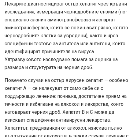
Лекарите диагностицират остър хепатит чрез кръвни
изследвания, измерващи чернодробните ензими (по-
специално аланин аминотрансфераза и аспартат
аминотрансфераза, които се повишават рязко, когато
чернодробните клетки са увредени), както и чрез
специфични тестове за антитела или антигени, които
идентифицират причинителя на вируса.
Ултразвуковото изследване помага за оценка на
размера и структурата на черния дроб.
Повечето случаи на остър вирусен хепатит — особено
хепатит А — се излекуват от само себе си с
поддържащо лечение: почивка, достатъчен прием на
течности и избягване на алкохол и лекарства, които
натоварват черния дроб. Хепатит В и С може да
изискват специфични антивирусни лекарства.
Хепатитът, предизвикан от алкохол, изисква пълно
въздържание от алкохол и, в тежки случаи, лечение с