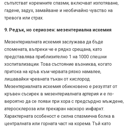
съпътстват коремните спазми, включват изпотяване,
гадене, задух, замайване и необичайно чувство на
тревога или страх.
9. Редък, но сериозен: мезентериална исхемия
Мезентериалната исхемия заслужава да бъде
спомената, въпреки че е рядко срещана, като
представлява приблизително 1 на 1000 спешни
хоспитализации. Това състояние възниква, когато
притока на кръв към червата рязко намалее,
лишавайки чревната тъкан от кислород.
Мезентериалната исхемия обикновено е резултат от
кръвен съсирек в мезентериалната артерия и е по-
вероятно да се появи при хора с предсърдно мъждене,
атеросклероза или прекаран наскоро инфаркт.
Характерната особеност е силна спазмична болка в
централната или горната част на корема. Тъй като