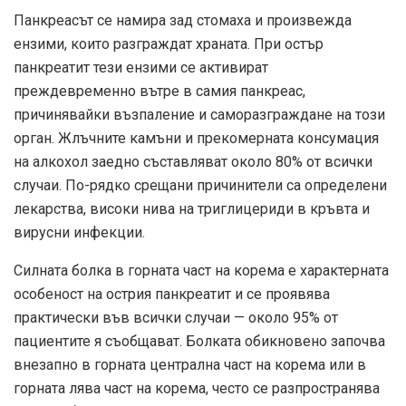
Панкреасът се намира зад стомаха и произвежда
ензими, които разграждат храната. При остър
панкреатит тези ензими се активират
преждевременно вътре в самия панкреас,
причинявайки възпаление и саморазграждане на този
орган. Жлъчните камъни и прекомерната консумация
на алкохол заедно съставляват около 80% от всички
случаи. По-рядко срещани причинители са определени
лекарства, високи нива на триглицериди в кръвта и
вирусни инфекции.
Силната болка в горната част на корема е характерната
особеност на острия панкреатит и се проявява
практически във всички случаи — около 95% от
пациентите я съобщават. Болката обикновено започва
внезапно в горната централна част на корема или в
горната лява част на корема, често се разпространява