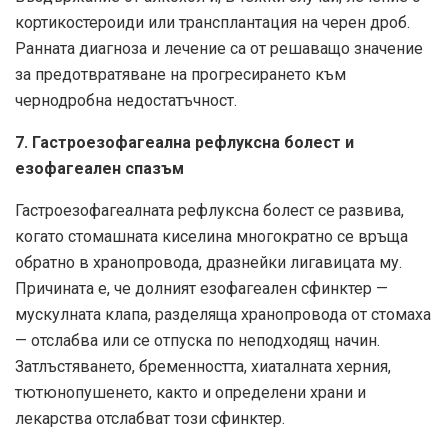
кортикостероиди или трансплантация на черен дроб.
Ранната диагноза и лечение са от решаващо значение
за предотвратяване на прогресирането към
чернодробна недостатъчност.
7. Гастроезофагеална рефлуксна болест и
езофагеален спазъм
Гастроезофагеалната рефлуксна болест се развива,
когато стомашната киселина многократно се връща
обратно в хранопровода, дразнейки лигавицата му.
Причината е, че долният езофагеален сфинктер —
мускулната клапа, разделяща хранопровода от стомаха
— отслабва или се отпуска по неподходящ начин.
Затлъстяването, бременността, хиаталната херния,
тютюнопушенето, както и определени храни и
лекарства отслабват този сфинктер.