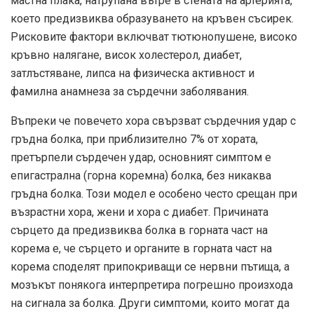
мастна плака, натрупана вътре в стената на артерията,
което предизвиква образуването на кръвен съсирек.
Рисковите фактори включват тютюнопушене, високо
кръвно налягане, висок холестерол, диабет,
затлъстяване, липса на физическа активност и
фамилна анамнеза за сърдечни заболявания.
Въпреки че повечето хора свързват сърдечния удар с
гръдна болка, при приблизително 7% от хората,
претърпели сърдечен удар, основният симптом е
епигастрална (горна коремна) болка, без никаква
гръдна болка. Този модел е особено често срещан при
възрастни хора, жени и хора с диабет. Причината
сърцето да предизвиква болка в горната част на
корема е, че сърцето и органите в горната част на
корема споделят припокриващи се нервни пътища, а
мозъкът понякога интерпретира погрешно произхода
на сигнала за болка. Други симптоми, които могат да