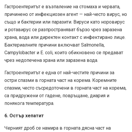
Гастроентеритът е възпаление на стомаха и червата,
причинено от инфекциозен агент — най-често вирус, но
също и бактерии или паразити. Вируси като норовирус
и ротавирус се разпространяват бързо чрез заразена
храна, вода или директен контакт с инфектирано лице.
Бактериалните причини включват Salmonella,
Campylobacter и E. coli, които обикновено се предават
чрез недопечена храна или заразена вода.
Гастроентеритът е една от най-честите причини за
остри спазми в горната част на корема. Коремните
спазми, често съсредоточени в горната част на корема,
са придружени от гадене, повръщане, диария и
понякога температура.
6. Остър хепатит
Черният дроб се намира в горната дясна част на