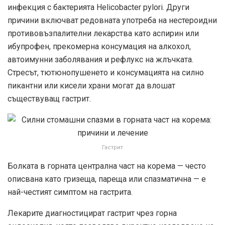
инфекция с бактерията Helicobacter pylori. Други
причини включват редовната употреба на нестероидни
противовъзпалителни лекарства като аспирин или
ибупрофен, прекомерна консумация на алкохол,
автоимунни заболявания и рефлукс на жлъчката.
Стресът, тютюнопушенето и консумацията на силно
пикантни или кисели храни могат да влошат
съществуващ гастрит.
Гастрит
Болката в горната централна част на корема — често
описвана като гризеща, пареща или спазматична — е
най-честият симптом на гастрита.
Лекарите диагностицират гастрит чрез горна