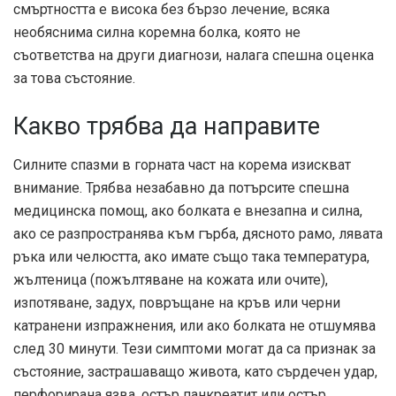
смъртността е висока без бързо лечение, всяка
необяснима силна коремна болка, която не
съответства на други диагнози, налага спешна оценка
за това състояние.
Какво трябва да направите
Силните спазми в горната част на корема изискват
внимание. Трябва незабавно да потърсите спешна
медицинска помощ, ако болката е внезапна и силна,
ако се разпространява към гърба, дясното рамо, лявата
ръка или челюстта, ако имате също така температура,
жълтеница (пожълтяване на кожата или очите),
изпотяване, задух, повръщане на кръв или черни
катранени изпражнения, или ако болката не отшумява
след 30 минути. Тези симптоми могат да са признак за
състояние, застрашаващо живота, като сърдечен удар,
перфорирана язва, остър панкреатит или остър