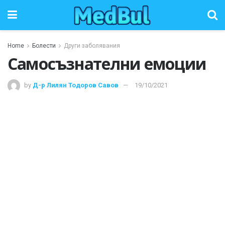
Home
Болести
Други заболявания
Самосъзнателни емоции
by
Д-р Лилян Тодоров Савов
19/10/2021