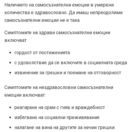
Наличието на самосъзнателни емоции в умерени
количества е здравословно. Да имаш непреодолими
самосъзнателни емоции не е така.
Симптомите на здрави самосъзнателни емоции
включват:
гордост от постиженията
с удоволствие да се включите в социалната среда
извинение за грешки и поемане на отговорност
Симптомите на нездравословни самосъзнателни
емоции включват:
реагиране на срам с гняв и враждебност
избягване на социални преживявания
налагане на вина на другите за нечии грешки