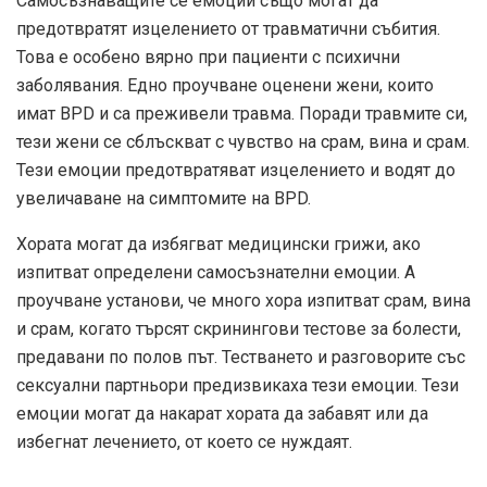
Самосъзнаващите се емоции също могат да
предотвратят изцелението от травматични събития.
Това е особено вярно при пациенти с психични
заболявания. Едно
проучване
оценени жени, които
имат BPD и са преживели травма. Поради травмите си,
тези жени се сблъскват с чувство на срам, вина и срам.
Тези емоции предотвратяват изцелението и водят до
увеличаване на симптомите на BPD.
Хората могат да избягват медицински грижи, ако
изпитват определени самосъзнателни емоции. А
проучване
установи, че много хора изпитват срам, вина
и срам, когато търсят скринингови тестове за болести,
предавани по полов път. Тестването и разговорите със
сексуални партньори предизвикаха тези емоции. Тези
емоции могат да накарат хората да забавят или да
избегнат лечението, от което се нуждаят.