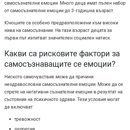
самосъзнателни емоции. Много деца имат пълен набор
от самосъзнателни емоции до 3-годишна възраст.
Юношите са особено предразположени към високи
нива на самосъзнание. На тази възраст децата за
първи път изпитват значителен социален натиск.
Какви са рисковите фактори за
самосъзнаващите се емоции?
Ниското самочувствие може да причини
нездравословни самосъзнателни емоции. Може да се
спрете на негативни съзнателни емоции в резултат на
състояния на психичното здраве. Тези условия могат
да включват:
тревожност
депресия