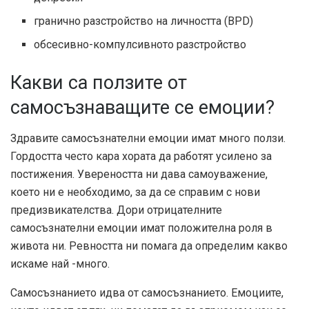
гранично разстройство на личността (BPD)
обсесивно-компулсивното разстройство
Какви са ползите от
самосъзнаващите се емоции?
Здравите самосъзнателни емоции имат много ползи.
Гордостта често кара хората да работят усилено за
постижения. Увереността ни дава самоуважение,
което ни е необходимо, за да се справим с нови
предизвикателства. Дори отрицателните
самосъзнателни емоции имат положителна роля в
живота ни. Ревността ни помага да определим какво
искаме най -много.
Самосъзнанието идва от самосъзнанието. Емоциите,