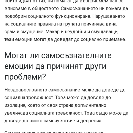
които идват от тях, ни помагат да възприемем как се
вписваме в обществото. Самосъзнанието ни помага да
подобрим социалното функциониране. Нарушаването
на социалните правила на групата причинява вина,
срам и смущение. Макар и неудобни и смущаващи,
тези емоции могат да доведат до социално приемане.
Могат ли самосъзнателните
емоции да причинят други
проблеми?
Нездравословното самосъзнание може да доведе до
социална тревожност. Това може да доведе до
изолация, което от своя страна допълнително
увеличава социалната тревожност. Това също може да
доведе до ниско самочувствие и депресия.