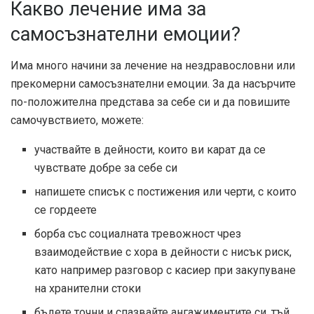
Какво лечение има за
самосъзнателни емоции?
Има много начини за лечение на нездравословни или
прекомерни самосъзнателни емоции. За да насърчите
по-положителна представа за себе си и да повишите
самочувствието, можете:
участвайте в дейности, които ви карат да се
чувствате добре за себе си
напишете списък с постижения или черти, с които
се гордеете
борба със социалната тревожност чрез
взаимодействие с хора в дейности с нисък риск,
като например разговор с касиер при закупуване
на хранителни стоки
бъдете точни и спазвайте ангажиментите си, тъй