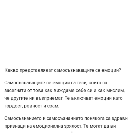
Какво представляват самосъзнаващите се емоции?
Самосъзнаващите се емоции са тези, които са
засегнати от това как виждаме себе си и как мислим,
че другите ни възприемат. Те включват емоции като
гордост, ревност и срам.
Самосъзнанието и самосъзнанието понякога са здрави
признаци на емоционална зрялост. Те могат да ви