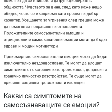
помогнат да се впишете и да функционирате в
общността. Чувството за вина, след като каже нещо
обидно, често се възприема като проява на добър
характер. Усещането за угризения след грешка може
да помогне за поправяне на отношенията.
Положителните самосъзнателни емоции и
отрицателните самосъзнателни емоции могат да бъдат
здрави и мощни мотиватори.
Прекомерните самосъзнателни емоции могат да бъдат
изключително нездравословни. Те могат да влошат
симптомите от състояния като тревожност, депресия и
гранично личностно разстройство. Те също могат да
причинят социална тревожност и изолация.
Какви са симптомите на
самосъзнаващите се емоции?