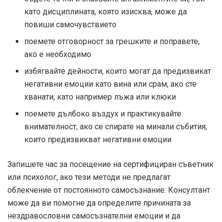
като дисциплината, която изисква, може да
повиши самочувствието
поемете отговорност за грешките и поправете,
ако е необходимо
избягвайте дейности, които могат да предизвикат
негативни емоции като вина или срам, ако сте
хванати, като например лъжа или клюки
поемете дълбоко въздух и практикувайте
внимателност, ако се спирате на минали събития,
които предизвикват негативни емоции
Запишете час за посещение на сертифициран съветник
или психолог, ако тези методи не предлагат
облекчение от постоянното самосъзнание. Консултант
може да ви помогне да определите причината за
нездравословни самосъзнателни емоции и да