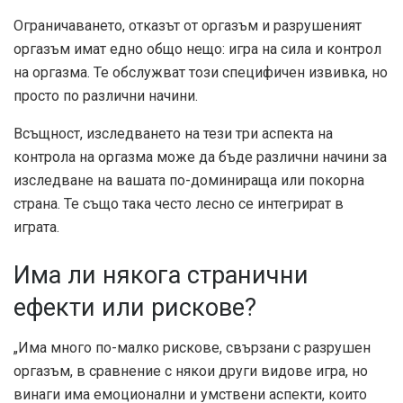
Ограничаването, отказът от оргазъм и разрушеният
оргазъм имат едно общо нещо: игра на сила и контрол
на оргазма. Те обслужват този специфичен извивка, но
просто по различни начини.
Всъщност, изследването на тези три аспекта на
контрола на оргазма може да бъде различни начини за
изследване на вашата по-доминираща или покорна
страна. Те също така често лесно се интегрират в
играта.
Има ли някога странични
ефекти или рискове?
„Има много по-малко рискове, свързани с разрушен
оргазъм, в сравнение с някои други видове игра, но
винаги има емоционални и умствени аспекти, които