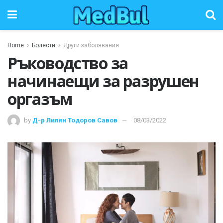
Home
Болести
Други заболявания
Ръководство за
начинаещи за разрушен
оргазъм
by
Д-р Лилян Тодоров Савов
08/03/2022