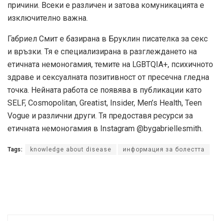
причини. Всеки е различен и затова комуникацията е
изключително важна.
Габриел Смит е базирана в Бруклин писателка за секс
и връзки. Тя е специализирана в разглеждането на
етичната немоногамия, темите на LGBTQIA+, психичното
здраве и сексуалната позитивност от пресечна гледна
точка. Нейната работа се появява в публикации като
SELF, Cosmopolitan, Greatist, Insider, Men’s Health, Teen
Vogue и различни други. Тя предоставя ресурси за
етичната немоногамия в Instagram @bygabriellesmith.
Tags:
knowledge about disease
информация за болестта