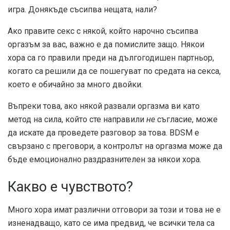
игра. Донякъде съсипва нещата, нали?
Ако правите секс с някой, който нарочно съсипва
оргазъм за вас, важно е да помислите защо. Някои
хора са го правили преди на дългогодишен партньор,
когато са решили да се пошегуват по средата на секса,
което е обичайно за много двойки.
Въпреки това, ако някой развали оргазма ви като
метод на сила, който сте направили
не
съгласие, може
да искате да проведете разговор за това. BDSM е
свързано с преговори, а контролът на оргазма може да
бъде емоционално раздразнителен за някои хора.
Какво е чувството?
Много хора имат различни отговори за този и това не е
изненадващо, като се има предвид, че всички тела са