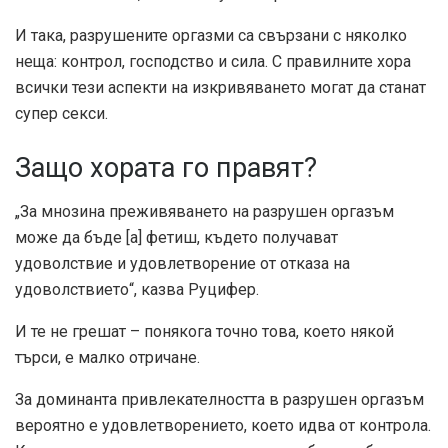
И така, разрушените оргазми са свързани с няколко
неща: контрол, господство и сила. С правилните хора
всички тези аспекти на изкривяването могат да станат
супер секси.
Защо хората го правят?
„За мнозина преживяването на разрушен оргазъм
може да бъде [a] фетиш, където получават
удоволствие и удовлетворение от отказа на
удоволствието“, казва Руцифер.
И те не грешат – понякога точно това, което някой
търси, е малко отричане.
За доминанта привлекателността в разрушен оргазъм
вероятно е удовлетворението, което идва от контрола.