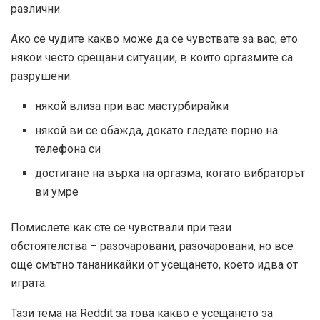
различни.
Ако се чудите какво може да се чувствате за вас, ето
някои често срещани ситуации, в които оргазмите са
разрушени:
някой влиза при вас мастурбирайки
някой ви се обажда, докато гледате порно на
телефона си
достигане на върха на оргазма, когато вибраторът
ви умре
Помислете как сте се чувствали при тези
обстоятелства – разочаровани, разочаровани, но все
още смътно тананикайки от усещането, което идва от
играта.
Тази тема на Reddit за това какво е усещането за