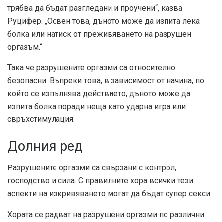
трябва да бъдат разгледани и проучени“, казва
Руцифер. „Освен това, дъното може да изпита лека
болка или натиск от преживяването на разрушен
оргазъм.“
Така че разрушените оргазми са относително
безопасни. Въпреки това, в зависимост от начина, по
който се изпълнява действието, дъното може да
изпита болка поради неща като ударна игра или
свръхстимулация.
Долния ред
Разрушените оргазми са свързани с контрол,
господство и сила. С правилните хора всички тези
аспекти на изкривяването могат да бъдат супер секси.
Хората се радват на разрушени оргазми по различни