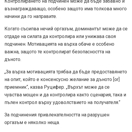
Контролирането на подчинен може да бъде забавно и
възнаграждаващо, особено защото има толкова много
начини да го направите.
Когато съсипва нечий оргазъм, доминантът може да се
отдаде на силата да контролира или унижава своя
подчинен. Мотивацията на върха обаче е особено
важна, защото те контролират безопасността на
дъното.
„За върха мотивацията трябва да бъде предоставянето
на опит, който е консенсусно желание за дъното [or]
приемник“, казва Руцифер. „Върхът може да се
чувства мощен и да контролира както сценария, така и
пълен контрол върху удоволствието на получателя.“
За подчинения привлекателността на разрушен
оргазъм е няколко неща.