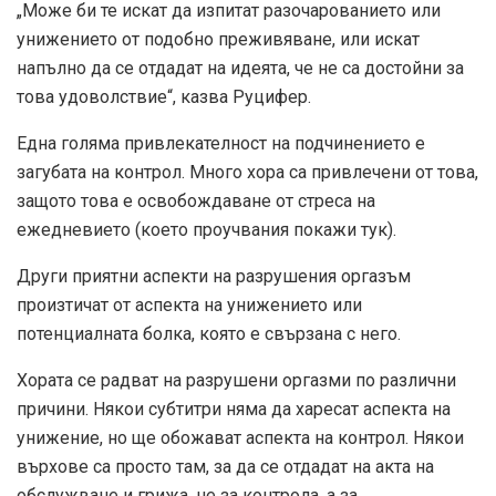
„Може би те искат да изпитат разочарованието или
унижението от подобно преживяване, или искат
напълно да се отдадат на идеята, че не са достойни за
това удоволствие“, казва Руцифер.
Една голяма привлекателност на подчинението е
загубата на контрол. Много хора са привлечени от това,
защото това е освобождаване от стреса на
ежедневието (което
проучвания
покажи тук).
Други приятни аспекти на разрушения оргазъм
произтичат от аспекта на унижението или
потенциалната болка, която е свързана с него.
Хората се радват на разрушени оргазми по различни
причини. Някои субтитри няма да харесат аспекта на
унижение, но ще обожават аспекта на контрол. Някои
върхове са просто там, за да се отдадат на акта на
обслужване и грижа, не за контрола, а за