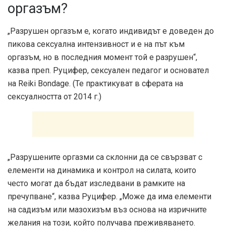
оргазъм?
„Разрушен оргазъм е, когато индивидът е доведен до
пикова сексуална интензивност и е на път към
оргазъм, но в последния момент той е разрушен“,
казва преп. Руцифер, сексуален педагог и основател
на Reiki Bondage. (Те практикуват в сферата на
сексуалността от 2014 г.)
„Разрушените оргазми са склонни да се свързват с
елементи на динамика и контрол на силата, които
често могат да бъдат изследвани в рамките на
пречупване“, казва Руцифер. „Може да има елементи
на садизъм или мазохизъм въз основа на изричните
желания на този, който получава преживяването.