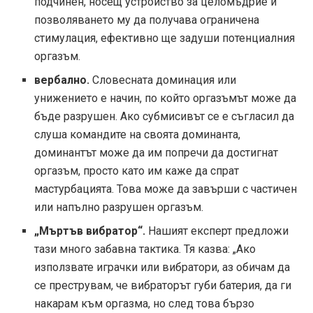
подчинен, носещ устройство за целомъдрие и
позволяването му да получава ограничена
стимулация, ефективно ще задуши потенциалния
оргазъм.
вербално.
Словесната доминация или
унижението е начин, по който оргазъмът може да
бъде разрушен. Ако субмисивът се е съгласил да
слуша командите на своята доминанта,
доминантът може да им попречи да достигнат
оргазъм, просто като им каже да спрат
мастурбацията. Това може да завърши с частичен
или напълно разрушен оргазъм.
„Мъртъв вибратор“.
Нашият експерт предложи
тази много забавна тактика. Тя казва: „Ако
използвате играчки или вибратори, аз обичам да
се преструвам, че вибраторът губи батерия, да ги
накарам към оргазма, но след това бързо