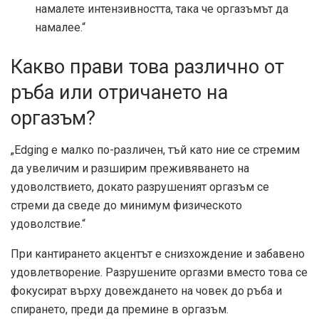
намалете интензивността, така че оргазъмът да
намалее.“
Какво прави това различно от
ръба или отричането на
оргазъм?
„Edging е малко по-различен, тъй като ние се стремим
да увеличим и разширим преживяването на
удоволствието, докато разрушеният оргазъм се
стреми да сведе до минимум физическото
удоволствие.“
При кантирането акцентът е снизхождение и забавено
удовлетворение. Разрушените оргазми вместо това се
фокусират върху довеждането на човек до ръба и
спирането, преди да премине в оргазъм.