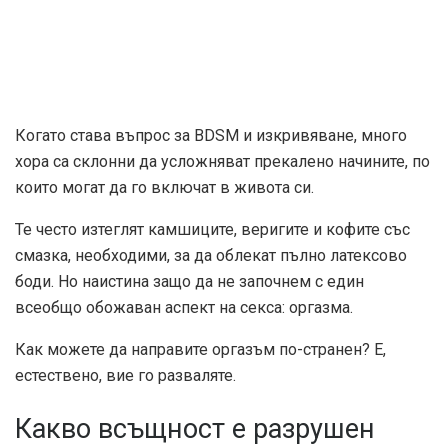
Когато става въпрос за BDSM и изкривяване, много
хора са склонни да усложняват прекалено начините, по
които могат да го включат в живота си.
Те често изтеглят камшиците, веригите и кофите със
смазка, необходими, за да облекат пълно латексово
боди. Но наистина защо да не започнем с един
всеобщо обожаван аспект на секса: оргазма.
Как можете да направите оргазъм по-странен? Е,
естествено, вие го разваляте.
Какво всъщност е разрушен