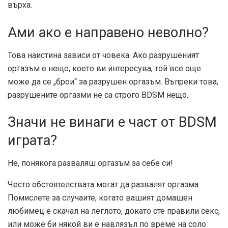
върха.
Ами ако е направено неволно?
Това наистина зависи от човека. Ако разрушеният
оргазъм е нещо, което ви интересува, той все още
може да се „брои“ за разрушен оргазъм. Въпреки това,
разрушените оргазми не са строго BDSM нещо.
Значи не винаги е част от BDSM
играта?
Не, понякога разваляш оргазъм за себе си!
Често обстоятелствата могат да развалят оргазма.
Помислете за случаите, когато вашият домашен
любимец е скачал на леглото, докато сте правили секс,
или може би някой ви е навлязъл по време на соло