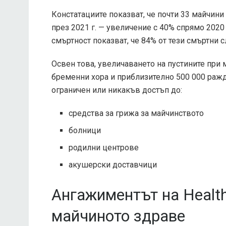
Констатациите показват, че почти 33 майчини
през 2021 г. — увеличение с 40% спрямо 2020
смъртност показват, че
84% от тези смъртни 
Освен това, увеличаването на пустините при 
бременни хора и приблизително 500 000 ражда
ограничен или никакъв достъп до:
средства за грижа за майчинството
болници
родилни центрове
акушерски доставчици
Ангажиментът на Health
майчиното здраве