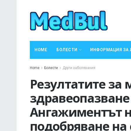
HOME
БОЛЕСТИ
ИНФОРМАЦИЯ ЗА 
Home
Болести
Други заболявания
Резултатите за
здравеопазване 
Ангажиментът на
подобряване на 