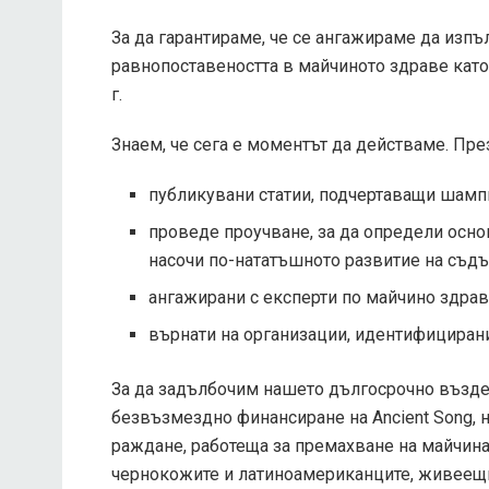
За да гарантираме, че се ангажираме да изпъл
равнопоставеността в майчиното здраве като
г.
Знаем, че сега е моментът да действаме. Пре
публикувани статии, подчертаващи шамп
проведе проучване, за да определи осно
насочи по-нататъшното развитие на съд
ангажирани с експерти по майчино здра
върнати на организации, идентифицирани 
За да задълбочим нашето дългосрочно въздей
безвъзмездно финансиране на Ancient Song, 
раждане, работеща за премахване на майчина
чернокожите и латиноамериканците, живеещи