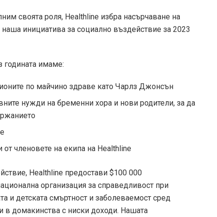
ним своята роля, Healthline избра насърчаване на
 наша инициатива за социално въздействие за 2023
з годината имаме:
ионите по майчино здраве като Чарлз Джонсън
вните нужди на бременни хора и нови родители, за да
ържанието
ве
от членовете на екипа на Healthline
ствие, Healthline предостави $100 000
национална организация за справедливост при
та и детската смъртност и заболеваемост сред
 в домакинства с ниски доходи. Нашата