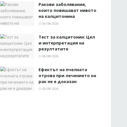
Ракови заболявания,
които повишават нивото
на калцитонина
06/08/2026
Тест за калцитонин: Цел
и интерпретация на
резултатите
06/08/2026
Ефектът на пчелната
отрова при лечението на
рак не е доказан
05/08/2026