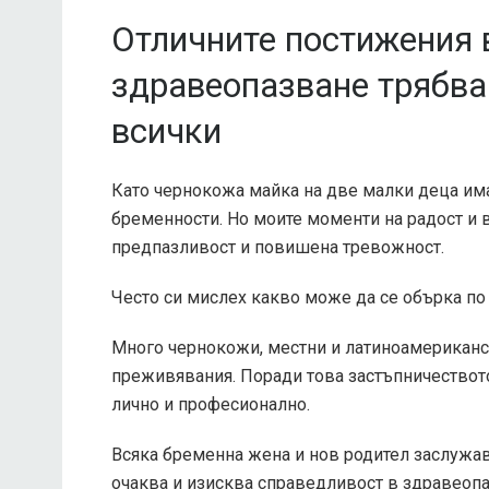
Отличните постижения 
здравеопазване трябва
всички
Като чернокожа майка на две малки деца им
бременности. Но моите моменти на радост и 
предпазливост и повишена тревожност.
Често си мислех какво може да се обърка по 
Много чернокожи, местни и латиноамериканс
преживявания. Поради това застъпничествот
лично и професионално.
Всяка бременна жена и нов родител заслужав
очаква и изисква справедливост в здравеопа