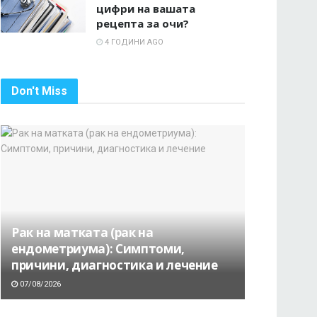
цифри на вашата
рецепта за очи?
4 ГОДИНИ AGO
Don't Miss
Рак на матката (рак на
ендометриума): Симптоми,
причини, диагностика и лечение
07/08/2026