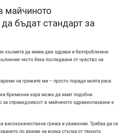
в майчиното
 да бъдат стандарт за
ах късмета да имам две здрави и безпроблемни
вълнение често бяха последвани от чувство на
време на грижите ми – просто поради моята раса.
ки бременни хора може да имат подобни
о за справедливост в майчиното здравеопазване е
а висококачествена грижа и уважение. Трябва да се
зването по време на всяка стъпка от тяхното