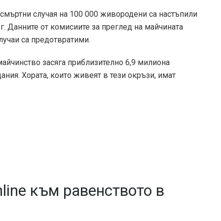
 смъртни случая на 100 000 живородени са настъпили
 г. Данните от комисиите за преглед на майчината
случаи са предотвратими
.
майчинство засяга приблизително 6,9 милиона
ния. Хората, които живеят в тези окръзи, имат
line към равенството в