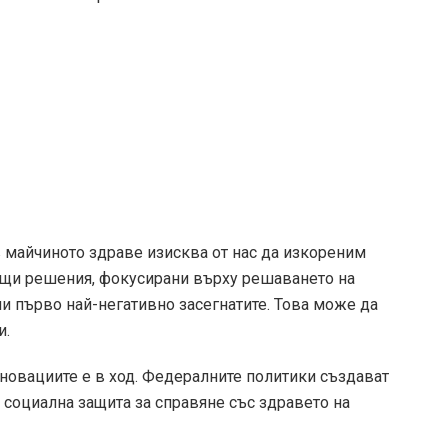
 майчиното здраве изисква от нас да изкореним
ащи решения, фокусирани върху решаването на
и първо най-негативно засегнатите. Това може да
и.
иновациите е в ход. Федералните политики създават
 социална защита за справяне със здравето на