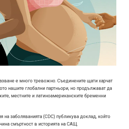
азване е много тревожно. Съединените щати харчат
кото нашите глобални партньори, но продължават да
жите, местните и латиноамериканските бременни
я на заболяванията (CDC)
публикува доклад, който
чина смъртност в историята на САЩ.