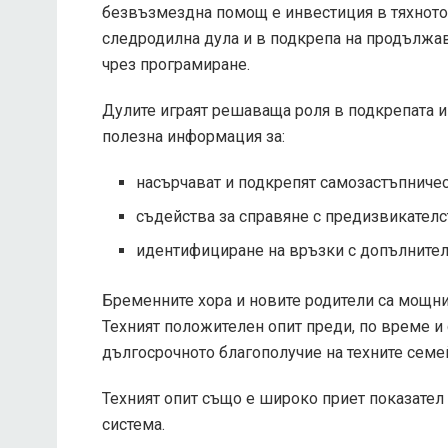
безвъзмездна помощ е инвестиция в тяхното 
следродилна дула и в подкрепа на продължав
чрез програмиране.
Дулите играят решаваща роля в подкрепата и
полезна информация за:
насърчават и подкрепят самозастъпничес
съдейства за справяне с предизвикателст
идентифициране на връзки с допълнител
Бременните хора и новите родители са мощни
Техният положителен опит преди, по време и
дългосрочното благополучие на техните семе
Техният опит също е широко приет показател 
система.