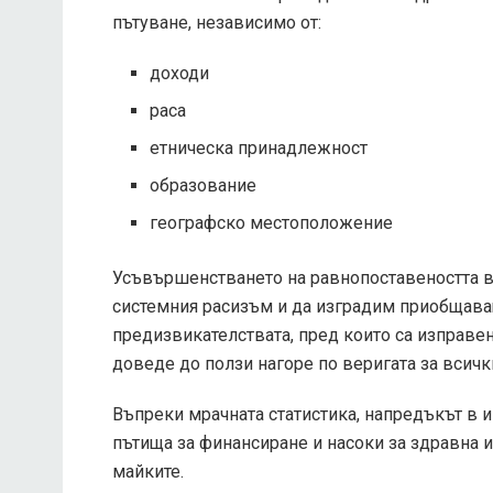
пътуване, независимо от:
доходи
раса
етническа принадлежност
образование
географско местоположение
Усъвършенстването на равнопоставеността в
системния расизъм и да изградим приобщав
предизвикателствата, пред които са изправен
доведе до ползи нагоре по веригата за всичк
Въпреки мрачната статистика, напредъкът в 
пътища за финансиране и насоки за здравна и
майките.