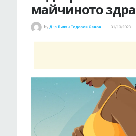
майчиното здра
by
Д-р Лилян Тодоров Савов
31/10/2023