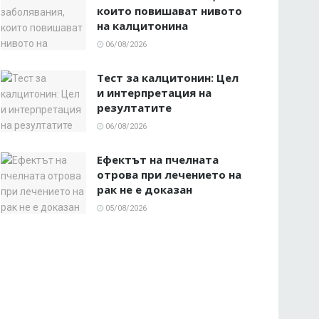
които повишават нивото
на калцитонина
06/08/2026
Тест за калцитонин: Цел
и интерпретация на
резултатите
06/08/2026
Ефектът на пчелната
отрова при лечението на
рак не е доказан
05/08/2026