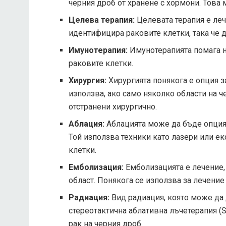
черния дроб от хранене с хормони. Това 
Целева терапия:
Целевата терапия е лече
идентифицира раковите клетки, така че 
Имунотерапия:
Имунотерапията помага н
раковите клетки.
Хирургия:
Хирургията понякога е опция з
използва, ако само няколко области на че
отстранени хирургично.
Аблация:
Аблацията може да бъде опция з
Той използва техники като лазери или е
клетки.
Емболизация:
Емболизацията е лечение,
област. Понякога се използва за лечение
Радиация:
Вид радиация, която може да 
стереотактична аблативна лъчетерапия (S
рак на черния дроб.