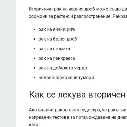
Вторичният рак на черния дроб може също да 
хормони за растеж и разпространение. Раков
рак на яйчниците
рак на белия дроб
рак на стомаха
рак на панкреаса
рак на дебелото черво
невроендокринни тумори
Как се лекува вторичен
Ако вашият раков екип подозира, че ракът ви
направени тестове за потвърждаване на диаг
като: