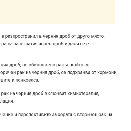
е е разпространил в черния дроб от друго място.
ра на засегнатия черен дроб и дали се е
ния дроб, но обикновено ракът, който се
оричен рак на черния дроб, се подхранва от хормони.
ците и панкреаса.
 рак на черния дроб включват химиотерапия,
блация.
ение и перспективите за хората с вторичен рак на