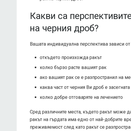
Какви са перспективите
на черния дроб?
Вашата индивидуална перспектива зависи от 
откъдето произхожда ракът
колко бързо расте вашият рак
ако вашият рак се е разпространил на ме
каква част от черния Ви дроб е засегната
колко добре отговаряте на лечението
Сред различните места, където ракът може да
ракът на гърдата има едно от най-добрите 
преживяемост
след като ракът се разпростра