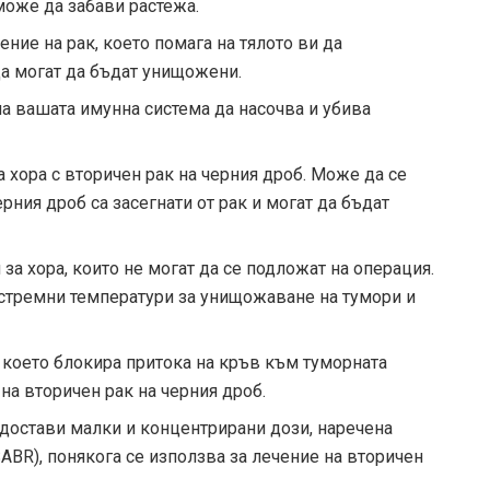
може да забави растежа.
ние на рак, което помага на тялото ви да
да могат да бъдат унищожени.
а вашата имунна система да насочва и убива
а хора с вторичен рак на черния дроб. Може да се
рния дроб са засегнати от рак и могат да бъдат
а хора, които не могат да се подложат на операция.
кстремни температури за унищожаване на тумори и
 което блокира притока на кръв към туморната
 на вторичен рак на черния дроб.
достави малки и концентрирани дози, наречена
ABR), понякога се използва за лечение на вторичен