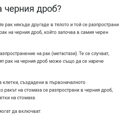
а черния дроб?
те рак някъде другаде в тялото и той се разпространи
рак на черния дроб, който започва в самия черен
азпространение на рак (метастази). Те се случват,
ят рак на черния дроб може също да се нарече
са клетки, създадени в първоначалното
о ракът на стомаха се разпространи в черния дроб,
етки на стомаха.
могат да включват: