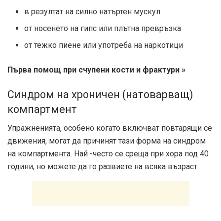
в резултат на силно натъртен мускул
от носенето на гипс или плътна превръзка
от тежко пиене или употреба на наркотици
Първа помощ при счупени кости и фрактури »
Синдром на хроничен (натоварващ)
компартмент
Упражненията, особено когато включват повтарящи се
движения, могат да причинят тази форма на синдром
на компартмента. Най -често се среща при хора под 40
години, но можете да го развиете на всяка възраст.