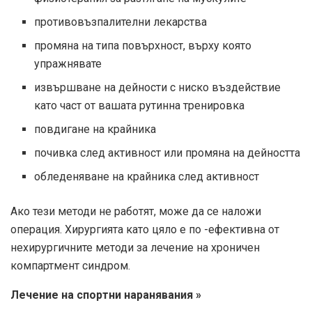
противовъзпалителни лекарства
промяна на типа повърхност, върху която
упражнявате
извършване на дейности с ниско въздействие
като част от вашата рутинна тренировка
повдигане на крайника
почивка след активност или промяна на дейността
обледеняване на крайника след активност
Ако тези методи не работят, може да се наложи
операция. Хирургията като цяло е по -ефективна от
нехирургичните методи за лечение на хроничен
компартмент синдром.
Лечение на спортни наранявания »