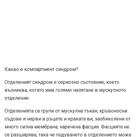
Какво е компартмент синдром?
Отделеният синдром е сериозно състояние, което
възниква, когато има голямо налягане в мускулното
отделение.
Отделенията са групи от мускулна тъкан, кръвоносни
съдове и нерви в ръцете и краката ви, заобиколени от
много силна мембрана, наречена фасция. Фасцията не
се разширява, така че подуването в отделението може