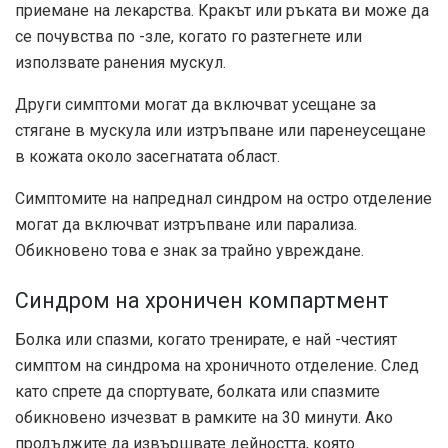
приемане на лекарства. Кракът или ръката ви може да
се почувства по -зле, когато го разтегнете или
използвате ранения мускул.
Други симптоми могат да включват усещане за
стягане в мускула или изтръпване или парене
усещане
в кожата около засегнатата област.
Симптомите на напреднал синдром на остро отделение
могат да включват изтръпване или парализа.
Обикновено това е знак за трайно увреждане.
Синдром на хроничен компартмент
Болка или спазми, когато тренирате, е най -честият
симптом на синдрома на хроничното отделение. След
като спрете да спортувате, болката или спазмите
обикновено изчезват в рамките на 30 минути. Ако
продължите да извършвате дейността, която