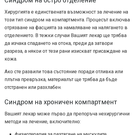
Синдром на остро отделение
Хирургията е единствената възможност за лечение на
този тип синдром на компартмента. Процесът включва
отрязване на фасцията за намаляване на налягането в
отделението. В тежки случаи Вашият лекар ще трябва
да изчака спадането на отока, преди да затвори
разреза, а някои от тези рани изискват присаждане на
кожа.
Ако сте развили това състояние поради отливка или
плътна превръзка, материалът ще трябва да бъде
отстранен или разхлабен.
Синдром на хроничен компартмент
Вашият лекар може първо да препоръча нехирургични
методи на лечение, включително:
физиотерапия за разтягане на мускулите