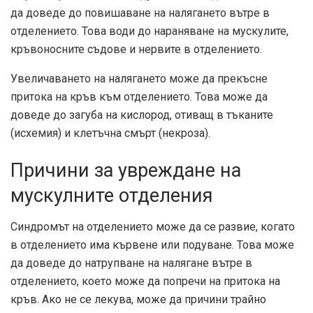
да доведе до повишаване на налягането вътре в
отделението. Това води до нараняване на мускулите,
кръвоносните съдове и нервите в отделението.
Увеличаването на налягането може да прекъсне
притока на кръв към отделението. Това може да
доведе до загуба на кислород, отиващ в тъканите
(исхемия) и клетъчна смърт (некроза).
Причини за увреждане на
мускулните отделения
Синдромът на отделението може да се развие, когато
в отделението има кървене или подуване. Това може
да доведе до натрупване на налягане вътре в
отделението, което може да попречи на притока на
кръв. Ако не се лекува, може да причини трайно