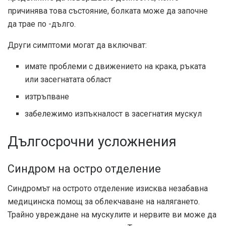
причинява това състояние, болката може да започне
да трае по -дълго.
Други симптоми могат да включват:
имате проблеми с движението на крака, ръката
или засегнатата област
изтръпване
забележимо изпъкналост в засегнатия мускул
Дългосрочни усложнения
Синдром на остро отделение
Синдромът на острото отделение изисква незабавна
медицинска помощ за облекчаване на налягането.
Трайно увреждане на мускулите и нервите ви може да