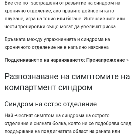
Вие сте по -застрашени от развитие на синдром на
хронично отделение, ако правите дейности като
плуване, игра на тенис или бягане. Интензивните или
чести тренировки също могат да увеличат риска.
Връзката между упражненията и синдрома на
хроничното отделение не е напълно изяснена.
Подценяването на нараняването: Пренапрежение »
Разпознаване на симптомите на
компартмент синдром
Синдром на остро отделение
Най -честият симптом на синдрома на острото
отделение е силната болка, която не се подобрява след
поддържане на повдигнатата област на раната или