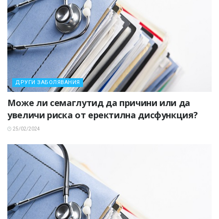
ДРУГИ ЗАБОЛЯВАНИЯ
Може ли семаглутид да причини или да
увеличи риска от еректилна дисфункция?
25/02/2024