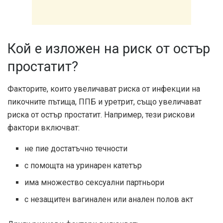
Кой е изложен на риск от остър
простатит?
Факторите, които увеличават риска от инфекции на
пикочните пътища, ППБ и уретрит, също увеличават
риска от остър простатит. Например, тези рискови
фактори включват:
не пие достатъчно течности
с помощта на уринарен катетър
има множество сексуални партньори
с незащитен вагинален или анален полов акт