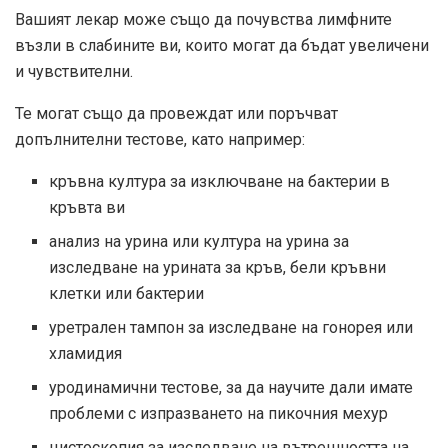
Вашият лекар може също да почувства лимфните
възли в слабините ви, които могат да бъдат увеличени
и чувствителни.
Те могат също да провеждат или поръчват
допълнителни тестове, като например:
кръвна култура за изключване на бактерии в
кръвта ви
анализ на урина или култура на урина за
изследване на урината за кръв, бели кръвни
клетки или бактерии
уретрален тампон за изследване на гонорея или
хламидия
уродинамични тестове, за да научите дали имате
проблеми с изпразването на пикочния мехур
цистоскопия за изследване на вътрешността на