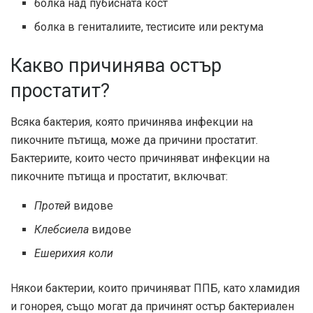
болка над пубисната кост
болка в гениталиите, тестисите или ректума
Какво причинява остър
простатит?
Всяка бактерия, която причинява инфекции на
пикочните пътища, може да причини простатит.
Бактериите, които често причиняват инфекции на
пикочните пътища и простатит, включват:
Протей
видове
Клебсиела
видове
Ешерихия коли
Някои бактерии, които причиняват ППБ, като хламидия
и гонорея, също могат да причинят остър бактериален