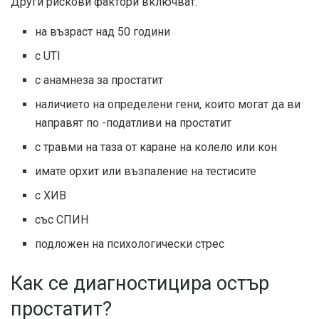
Други рискови фактори включват:
на възраст над 50 години
с UTI
с анамнеза за простатит
наличието на определени гени, които могат да ви
направят по -податливи на простатит
с травми на таза от каране на колело или кон
имате орхит или възпаление на тестисите
с ХИВ
със СПИН
подложен на психологически стрес
Как се диагностицира остър
простатит?