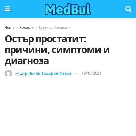
Home
Болести
Други заболявания
Остър простатит:
причини, симптоми и
диагноза
by
Д-р Лилян Тодоров Савов
19/10/2021