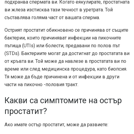
подхранва спермата ви. Когато еякулирате, простатната
ви жлеза изстисква тази течност в уретрата. Той
съставлява голяма част от вашата сперма.
Острият простатит обикновено се причинява от същите
бактерии, които причиняват инфекции на пикочните
пътища (UTIs) или болести, предавани по полов път
(STDs). Бактериите могат да достигнат до простатата ви
от кръвта ви. Той може да навлезе в простатата ви по
време или след медицинска процедура, като биопсия.
Тя може да бъде причинена и от инфекции в други
части на пикочно -половия тракт.
Какви са симптомите на остър
простатит?
Ако имате остър простатит, може да развиете: