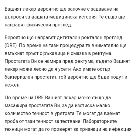
Вашият лекар вероятно ще започне с задаване на
въпроси за вашата медицинска история. Те също ще
направят физически преглед.
Вероятно ще направят дигитален ректален преглед
(DRE). По време на тази процедура те внимателно ще
вмъкнат пръст с ръкавица и смазка в ректума.
Простатата Ви се намира пред ректума, където Вашият
лекар може лесно да я усети. Ако имате остър
бактериален простатит, той вероятно ще бъде подут и
нежен.
По време на DRE Вашият лекар може също да
масажира простатата Ви, за да изстиска малко
количество течност в уретрата. Те могат да вземат
проба от тази течност за тестване. Лабораторните
техници могат да го проверят за признаци на инфекция