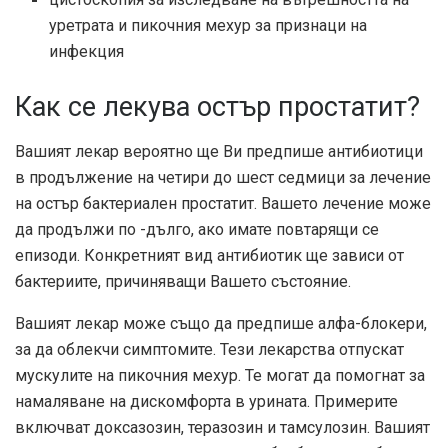
уретрата и пикочния мехур за признаци на
инфекция
Как се лекува остър простатит?
Вашият лекар вероятно ще Ви предпише антибиотици
в продължение на четири до шест седмици за лечение
на остър бактериален простатит. Вашето лечение може
да продължи по -дълго, ако имате повтарящи се
епизоди. Конкретният вид антибиотик ще зависи от
бактериите, причиняващи Вашето състояние.
Вашият лекар може също да предпише алфа-блокери,
за да облекчи симптомите. Тези лекарства отпускат
мускулите на пикочния мехур. Те могат да помогнат за
намаляване на дискомфорта в урината. Примерите
включват доксазозин, теразозин и тамсулозин. Вашият