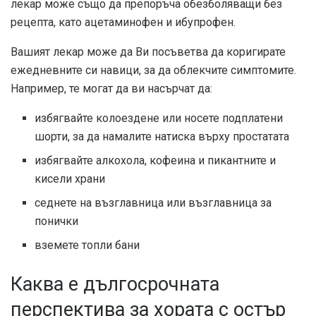
лекар може също да препоръча обезболяващи без
рецепта, като ацетаминофен и ибупрофен.
Вашият лекар може да Ви посъветва да коригирате
ежедневните си навици, за да облекчите симптомите.
Например, те могат да ви насърчат да:
избягвайте колоездене или носете подплатени
шорти, за да намалите натиска върху простатата
избягвайте алкохола, кофеина и пикантните и
кисели храни
седнете на възглавница или възглавница за
понички
вземете топли бани
Каква е дългосрочната
перспектива за хората с остър