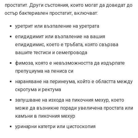
простатит. Други състояния, които могат да доведат до
остър бактериален простатит, включват:
уретрит или възпаление на уретрата
епидидимит или възпаление на вашия
епидидимис, което е тръбата, която свързва
вашите тестиси и семепровода
фимоза, която е невъзможността да издърпате
препуциума на пениса си
нараняване на перинеума, който е областта между
скротума и ректума
запушване на изхода на пикочния мехур, което
може да възникне поради увеличена простата или
камъни в пикочния мехур
уринарни катетри или цистоскопия