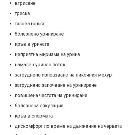
втрисане
треска
тазова болка
болезнено уриниране
кръв в урината
неприятна миризма на урина
намален уринен поток
затруднено изпразване на пикочния мехур
затруднено започване на уриниране
повишена честота на уриниране
болезнена еякулация
кръв в спермата
дискомфорт по време на движение на червата