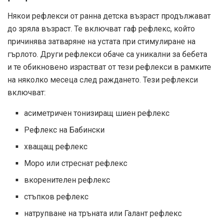
Някои рефлекси от ранна детска възраст продължават
до зряла възраст. Те включват гаф рефлекс, който
причинява затваряне на устата при стимулиране на
гърлото. Други рефлекси обаче са уникални за бебета
и те обикновено израстват от тези рефлекси в рамките
на няколко месеца след раждането. Тези рефлекси
включват:
асиметричен тонизиращ шиен рефлекс
Рефлекс на Бабински
хващащ рефлекс
Моро или стреснат рефлекс
вкоренителен рефлекс
стъпков рефлекс
натрупване на тръната или Галант рефлекс