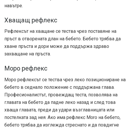
навътре.
Хващащ рефлекс
Рефлексът на хващане се тества чрез поставяне на
пръст в отворената длан на бебето. Бебето трябва да
хване пръста и дори може да поддържа здраво
захващане на пръста.
Моро рефлекс
Моро рефлексът се тества чрез леко позициониране на
бебето в седнало положение с поддържана глава.
Професионалистът, провеждащ теста, позволява на
главата на бебето да падне леко назад и след това
хваща главата, преди да удари възглавницата или
постелката зад нея. Ако има рефлекс Moro на бебето,
бебето трябва да изглежда стреснато и да повдигне