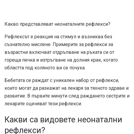
Какво представляват неонаталните рефлекси?
Рефлексът е реакция на стимул и възниква без
съзнателно мислене. Примерите за рефлекси за
възрастни включват отдръпване на ръката си от
гореща печка и изтръгване на долния крак, когато
областта под коляното ви се почука.
Бебетата се раждат с уникален набор от рефлекси,
които могат да разкажат на лекаря за тяхното здраве и
развитие. В първите минути след раждането сестрите и
лекарите оценяват тези рефлекси.
Какви са видовете неонатални
рефлекси?