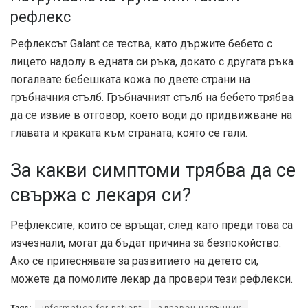
рефлекс
Рефлексът Galant се тества, като държите бебето с
лицето надолу в едната си ръка, докато с другата ръка
погалвате бебешката кожа по двете страни на
гръбначния стълб. Гръбначният стълб на бебето трябва
да се извие в отговор, което води до придвижване на
главата и краката към страната, която се гали.
За какви симптоми трябва да се
свържа с лекаря си?
Рефлексите, които се връщат, след като преди това са
изчезнали, могат да бъдат причина за безпокойство.
Ако се притеснявате за развитието на детето си,
можете да помолите лекар да провери тези рефлекси.