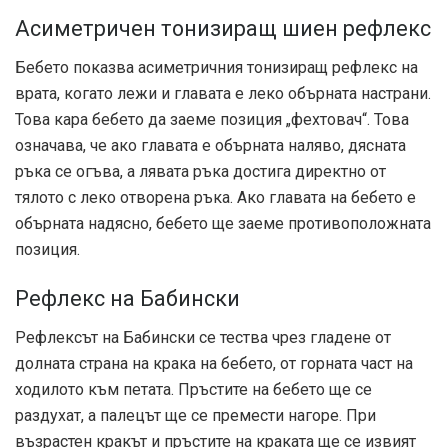
Асиметричен тонизиращ шиен рефлекс
Бебето показва асиметричния тонизиращ рефлекс на
врата, когато лежи и главата е леко обърната настрани.
Това кара бебето да заеме позиция „фехтовач“. Това
означава, че ако главата е обърната наляво, дясната
ръка се огъва, а лявата ръка достига директно от
тялото с леко отворена ръка. Ако главата на бебето е
обърната надясно, бебето ще заеме противоположната
позиция.
Рефлекс на Бабински
Рефлексът на Бабински се тества чрез гладене от
долната страна на крака на бебето, от горната част на
ходилото към петата. Пръстите на бебето ще се
раздухат, а палецът ще се премести нагоре. При
възрастен кракът и пръстите на краката ще се извият