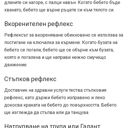
дланите си нагоре, с палци навън. Когато бебето бъде
хванато, бебето ще върне ръцете си към тялото си.
Вкоренителен рефлекс
Рефлексът за вкореняване обикновено се използва за
постигане на ключалка за кърмене. Когато бузата на
бебето се погали, бебето ще се обърне към бузата,
която е погалена и ще направи нежно смучещо
движение.
Стъпков рефлекс
Доставчик на здравни услуги тества стъпковия
рефлекс, като държи бебето изправено и леко
докосва краката на бебето до повърхността. Бебето
ще изглежда да стъпва или да танцува.
Натрупване на трупа или Галант