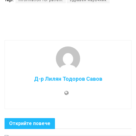
Tags:
information for patient
здравен наръчник
Д-р Лилян Тодоров Савов
Открийте повече