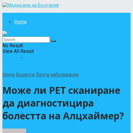
Home
Болести
No Result
View All Result
All
Home
Болести
Други заболявания
Други заболявания
Може ли PET сканиране
Инфекциозни и паразитни болести
да диагностицира
болестта на Алцхаймер?
Кожни заболявания
Рак