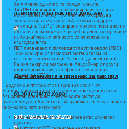
бета-амилоид, който изгражда плаките.
Tau PET сканиране
: Тези сканирания откриват
лечението на рак не е доказан
натрупването на тау протеин, който образува
заплитания, характерни за Алцхаймер и други
деменции. Tau PET сканирането може потенциално
да позволи на лекарите да наблюдават прогресията
на Алцхаймер, но най-често са
използвани в
изследванията
.
ПЕТ сканиране с флуородезоксиглюкоза (FDG).
:
Тези сканирания измерват метаболизма на
глюкозата в мозъка ви. Те могат да помогнат на
Вашия лекар да разграничи Алцхаймер от други
видове деменция, като фронтотемпорална
Дали анемията е признак за рак при
деменция (FTD).
Предложеният проект за насоки за 2023 г. от
Националния институт по стареене и Асоциацията на
възрастните хора?
Алцхаймер предполага, че лекарите могат да
диагностицират болестта на Алцхаймер с всеки основен
биомаркер, като например:
Информация за лекарства
нива на бета-амилоид, измерени със спинална
пункция
резултати от PET сканиране на амилоид