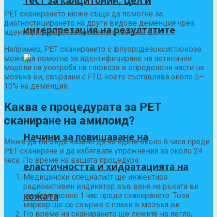
Тест за калцитонин: Цел и
PET сканирането може също да помогне за
диагностицирането на други видове деменция чрез
интерпретация на резултатите
идентифициране на промени в мозъка ви.
Например, PET сканирането с флуородезоксиглюкоза
може да помогне за идентифициране на нетипични
модели на употреба на глюкоза в определени части на
мозъка ви, свързани с FTD, което съставлява около
5–
10%
на деменции.
Каква е процедурата за PET
сканиране на амилоид?
Начини за повишаване на
Може да Ви бъде казано да не ядете около 6 часа преди
PET сканиране и да избягвате упражнения за около 24
часа. По време на вашата процедура:
еластичността и хидратацията на
Медицински специалист ще инжектира
радиоактивен индикатор във вена на ръката ви
кожата
приблизително 1 час преди сканирането. Този
маркер ще се свърже с плаки в мозъка ви.
По време на сканирането ще лежите на легло,