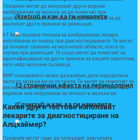
Лекарите могат да използват други видове
изображения на мозъка, за да помогнат при
(Ezetrol) и как да ги намалите
диагностицирането на Алцхаймер, но главно за да
изключат други причини за деменция.
КТ бяха
първата техника за изобразяване
лекари,
използвани за помощ при диагностицирането. Те могат
да покажат свиване на мозъчните области, което се
случва при деменция. Те също могат да помогнат за
идентифициране на други причини за вашите симптоми,
като напр
мозъчни съсиреци
.
ЯМР сканирането може да разкрие дали определени
части от мозъка ви са се свили. Те могат да помогнат за
12 странични ефекта на периндоприл
изключване на други причини за симптоми, като напр
кървене
или натрупване на течност в мозъка ви.
(Coversyl) и как да ги намалите
Какви други тестове използват
лекарите за диагностициране на
Алцхаймер?
Лекарите могат само да потвърдят диагнозата