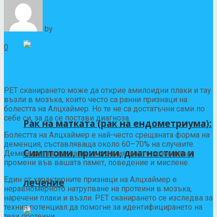
Храносмилателни заболявания
by
Д-р Лилян Тодоров Савов
22/09/2023
0
PET сканирането може да открие амилоидни плаки и тау
възли в мозъка, които често са ранни признаци на
болестта на Алцхаймер. Но те не са достатъчни сами по
себе си, за да се постави диагноза.
Рак на матката (рак на ендометриума):
Болестта на Алцхаймер е най-често срещаната форма на
деменция, съставляваща около
60–70%
на случаите.
Симптоми, причини, диагностика и
Деменцията е група от състояния, които причиняват
промени във вашата памет, поведение и мислене.
Един от характерните признаци на Алцхаймер е
лечение
неравномерното натрупване на протеини в мозъка,
наречени плаки и възли. PET сканирането се изследва за
техния потенциал да помогне за идентифицирането на
тези протеини.