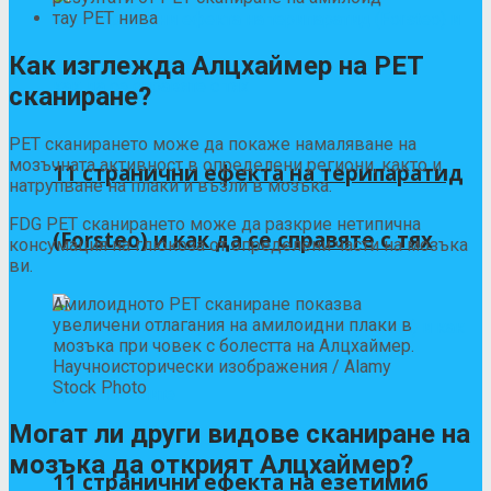
тау PET нива
Как изглежда Алцхаймер на PET
сканиране?
PET сканирането може да покаже намаляване на
мозъчната активност в определени региони, както и
11 странични ефекта на терипаратид
натрупване на плаки и възли в мозъка.
FDG PET сканирането може да разкрие нетипична
(Forsteo) и как да се справяте с тях
консумация на глюкоза от определени части на мозъка
ви.
Амилоидното PET сканиране показва
увеличени отлагания на амилоидни плаки в
мозъка при човек с болестта на Алцхаймер.
Научноисторически изображения / Alamy
Stock Photo
Могат ли други видове сканиране на
мозъка да открият Алцхаймер?
11 странични ефекта на езетимиб