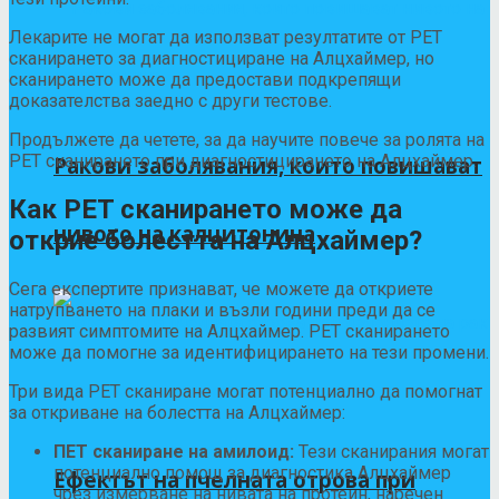
Лекарите не могат да използват резултатите от PET
сканирането за диагностициране на Алцхаймер, но
сканирането може да предостави подкрепящи
доказателства заедно с други тестове.
Продължете да четете, за да научите повече за ролята на
PET сканирането при диагностицирането на Алцхаймер.
Ракови заболявания, които повишават
Как PET сканирането може да
нивото на калцитонина
открие болестта на Алцхаймер?
Сега експертите признават, че можете да откриете
натрупването на плаки и възли години преди да се
развият симптомите на Алцхаймер. PET сканирането
може да помогне за идентифицирането на тези промени.
Три вида PET сканиране могат потенциално да помогнат
за откриване на болестта на Алцхаймер:
ПЕТ сканиране на амилоид:
Тези сканирания могат
потенциално
помощ за диагностика
Алцхаймер
Ефектът на пчелната отрова при
чрез измерване на нивата на протеин, наречен