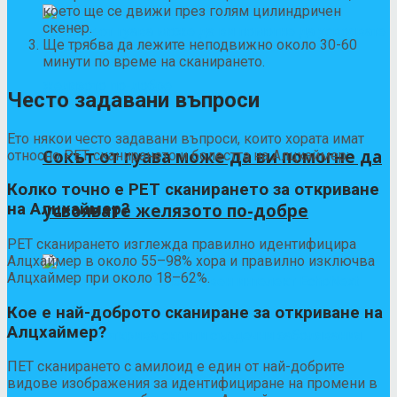
което ще се движи през голям цилиндричен
скенер.
Ще трябва да лежите неподвижно около 30-60
минути по време на сканирането.
Често задавани въпроси
Ето някои често задавани въпроси, които хората имат
Сокът от гуава може да ви помогне да
относно PET сканирането и болестта на Алцхаймер:
Колко точно е PET сканирането за откриване
усвоявате желязото по-добре
на Алцхаймер?
PET сканирането изглежда правилно идентифицира
Алцхаймер в около
55–98%
хора и правилно изключва
Алцхаймер при около 18–62%.
Кое е най-доброто сканиране за откриване на
Алцхаймер?
ПЕТ сканирането с амилоид е един от най-добрите
видове изображения за идентифициране на промени в