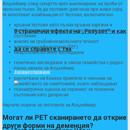
Алцхаймер
след смъртта
чрез анализиране на проби от
мозъчна тъкан. За да поставят диагноза при живи хора,
те използват комбинация от тестове,
включително
:
кръвни тестове като пълна кръвна картина и
9 странични ефекта на „Розузет“ и как
метаболитен панел, за да се изключат други
състояния
анализ на гръбначномозъчната течност
електроенцефалограма (ЕЕГ)
да се справяте с тях
невропсихологично изследване
генетично изследване в някои семейства с рядко
ранно начало на Алцхаймер
Здравеопазване
разпитване на близки приятели и членове на
семейството за симптомите, които наблюдават
психиатрична оценка за скрининг за психични
състояния като депресия
Научете повече за тестовете за Алцхаймер.
Могат ли PET сканирането да открие
други форми на деменция?