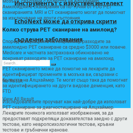
мозъка, свързани с болестта на Алцхаймер.
Инструментът с изкуствен интелект
Амилоидните сканирания са по-точни от FDG PET
сканиранията. MRI и CT сканирането могат да помогнат
за изключване на други състояния.
EchoNext може да открива скрити
Колко струва PET сканиране на амилоид?
сърдечни заболявания
Според Асоциацията на Алцхаймер разходите за
амилоидно PET сканиране са средно $3000 или повече.
Medicare и частната застраховка обикновено не
покриват разходите за PET сканиране на амилоид.
PET сканирането може да помогне на лекарите да
идентифицират промените в мозъка ви, свързани с
болестта на Алцхаймер. Те могат също така да помогнат
No Result
за идентифицирането на други видове деменция, като
FTD.
View All Result
Изследователите проучват как най-добре да използват
PET сканиране за диагностициране на Алцхаймер.
Лекарите понякога използват изображения, за да
предоставят подкрепящи доказателства заедно с други
тестове, като невропсихологични тестове, кръвни
тестове и гръбначни кранове.