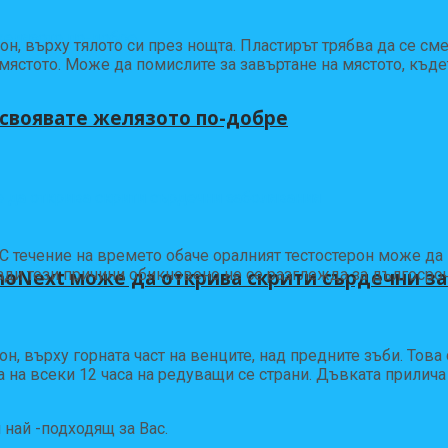
, върху тялото си през нощта. Пластирът трябва да се сме
мястото. Може да помислите за завъртане на мястото, къде
усвоявате желязото по-добре
 С течение на времето обаче оралният тестостерон може д
hoNext може да открива скрити сърдечни з
ди тези причини обикновено не се разглежда за дългосроч
, върху горната част на венците, над предните зъби. Това
а всеки 12 часа на редуващи се страни. Дъвката прилича н
най -подходящ за Вас.