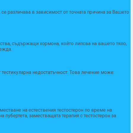
се различава в зависимост от точната причина за Вашето
ства, съдържащи хормона, който липсва на вашето тяло,
вежда.
т тестикуларна недостатъчност. Това лечение може:
местване на естествения тестостерон по време на
а пубертета, заместващата терапия с тестостерон за