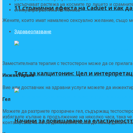
насърчават растежа на космите по лицето и срамнит
11 странични ефекта на Caduet и как да 
стимулира растежа на пениса
Жените, които имат намалено сексуално желание, също мог
Здравеопазване
Заместителната терапия с тестостерон може да се прилага
Тест за калцитонин: Цел и интерпретац
Инжектиране
Вие или доставчик на здравни услуги можете да инжектир
Гел
Можете да разтриете прозрачен гел, съдържащ тестостерон,
избягвате къпане в продължение на няколко часа, така ч
Начини за повишаване на еластичностт
контакт, така че не се докосвайте кожа до кожа, докато г