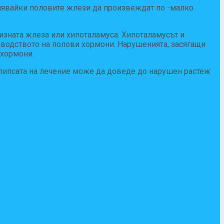
нявайки половите жлези да произвеждат по -малко
изната жлеза или хипоталамуса. Хипоталамусът и
зводството на полови хормони. Нарушенията, засягащи
 хормони.
липсата на лечение може да доведе до нарушен растеж