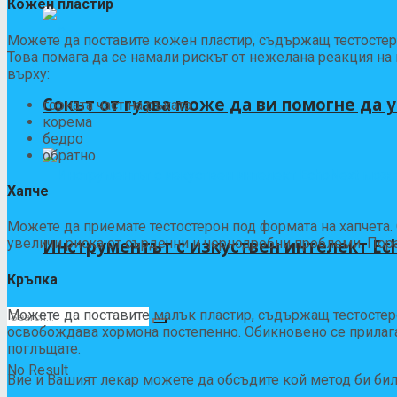
Кожен пластир
Можете да поставите кожен пластир, съдържащ тестостерон
Това помага да се намали рискът от нежелана реакция на 
върху:
Сокът от гуава може да ви помогне да 
горната част на ръката
корема
бедро
обратно
Хапче
Можете да приемате тестостерон под формата на хапчета.
Инструментът с изкуствен интелект Ec
увеличи риска от сърдечни и чернодробни проблеми. Пора
Кръпка
Можете да поставите малък пластир, съдържащ тестостерон
освобождава хормона постепенно. Обикновено се прилага н
поглъщате.
No Result
Вие и Вашият лекар можете да обсъдите кой метод би бил 