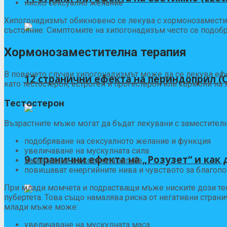
ниско сексуално желание
Хипогонадизмът обикновено се лекува с хормонозаместите
състояние. Симптомите на хипогонадизъм често се подобр
Хормонозаместителна терапия
В повечето случаи хипогонадизмът може да се лекува ефе
12 странични ефекта на периндоприл (Co
като тестостерон, естроген и прогестерон или хормони на 
Тестостерон
Възрастните мъже могат да бъдат лекувани с заместителна
подобряване на сексуалното желание и функция
увеличаване на мускулната сила
9 странични ефекта на „Розузет“ и как д
намаляване на костната загуба
повишават енергийните нива и чувството за благоп
При млади момчета и подрастващи мъже ниските дози тест
пубертета. Това също намалява риска от негативни страни
млади мъже може:
увеличаване на мускулната маса