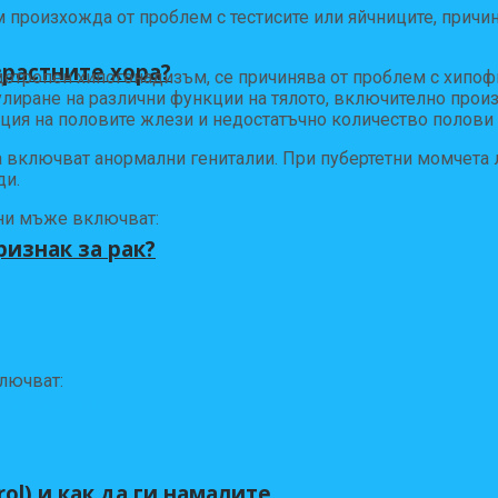
произхожда от проблем с тестисите или яйчниците, причи
зрастните хора?
дотропен хипогонадизъм, се причинява от проблем с хипоф
улиране на различни функции на тялото, включително прои
кция на половите жлези и недостатъчно количество полови
 включват анормални гениталии. При пубертетни момчета 
ди.
ни мъже включват:
ризнак за рак?
лючват:
ol) и как да ги намалите