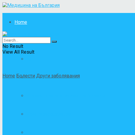
Home
Болести
No Result
View All Result
All
Home
Болести
Други заболявания
Други заболявания
Инфекциозни и паразитни болести
Кожни заболявания
Рак