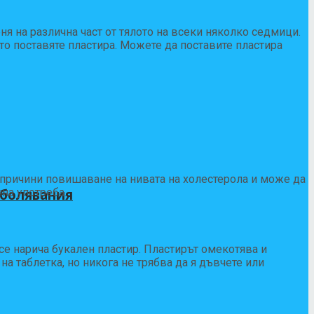
ня на различна част от тялото на всеки няколко седмици.
то поставяте пластира. Можете да поставите пластира
а причини повишаване на нивата на холестерола и може да
аболявания
на употреба.
 се нарича букален пластир. Пластирът омекотява и
а таблетка, но никога не трябва да я дъвчете или