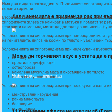
Има два вида хипогонадизъм. Първичният хипогонадизъм 
полови хормони.
Дали анемията е признак за рак при въ
Вторичният хипогонадизъм, известен също като хипогона
хипофизната жлеза се намират в мозъка и помагат за рег
тези части на мозъка, могат да доведат до понижена фун
Усложненията на хипогонадизма при новородени могат да
на гениталиите, липса на косми по тялото и увеличени гър
Усложненията на хипогонадизма при нелекувани възраст
Може ли горчивият вкус в устата да е п
безплодие
еректилна дисфункция
остеопороза
намалена мускулна маса и окосмяване по тялото
Информация за лекарства
ниско сексуално желание
Усложненията на хипогонадизма при нелекувани жени вк
менструални нарушения
ранна менопауза
безплодие
остеопороза
11 странични ефекта на езетимиб (Ezetr