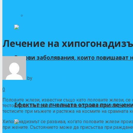
Храносмилателни заболявания
Лечение на хипогонадизъ
Ракови заболявания, които повишават 
by
Д-р Лилян Тодоров Савов
19/10/2021
0
Половите жлези, известни също като половите жлези, се 
Ефектът на пчелната отрова при лечени
тестостерон и естроген. Половите хормони помагат да се
тестисите при мъжете и растежа на космите на срамната к
Хипогонадизмът се развива, когато половите жлези прои
при жените. Състоянието може да присъства при ражданет