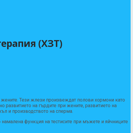
ерапия (ХЗТ)
и жените. Тези жлези произвеждат полови хормони като
но развитието на гърдите при жените, развитието на
икъл и производството на сперма.
 намалена функция на тестисите при мъжете и яйчниците