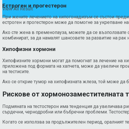
Естроген и прогестерон
View All Result
При жените лечението на хипогонадизъм се състои преди
естроген и прогестерон може да помогне за укрепване на
Ако сте жена в пременопауза, можете да се възползвате о
комбинират, за да намалят шансовете за развитие на рак
Хипофизни хормони
Хипофизните хормони могат да помогнат за лечение на х
приложена под формата на хапчета, може да увеличи про
на тестисите.
Ако се открие тумор на хипофизната жлеза, той може да 
Рискове от хормонозаместителната 
Подмяната на тестостерон има тенденция да увеличава ри
сърдечни, чернодробни или бъбречни проблеми. Тестосте
Когато се използва за продължителен период, оралният т