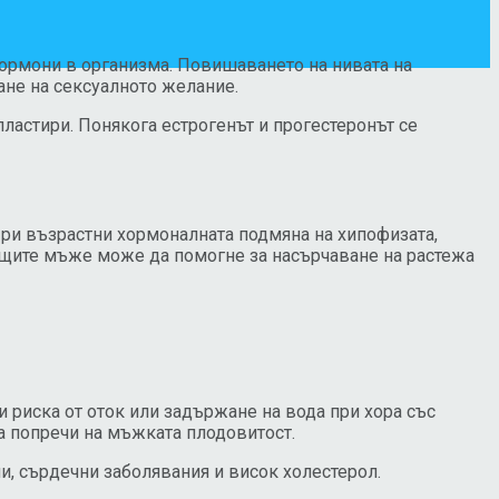
ормони в организма. Повишаването на нивата на
ане на сексуалното желание.
пластири. Понякога естрогенът и прогестеронът се
При възрастни хормоналната подмяна на хипофизата,
ащите мъже може да помогне за насърчаване на растежа
 риска от оток или задържане на вода при хора със
а попречи на мъжката плодовитост.
и, сърдечни заболявания и висок холестерол.