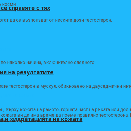
е косми
се справяте с тях
ат да се възползват от ниските дози тестостерон.
 по няколко начина, включително следното:
ия на резултатите
ате тестостерон в мускул, обикновено на двуседмични инт
 върху кожата на рамото, горната част на ръката или долна
е кожата ви да има време да поеме правилно тестостерона.
а и хидратацията на кожата
елът изсъхне.