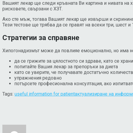
Вашият лекар ще следи кръвната Ви картина и нивата на 
рисковете, свързани с ХЗТ.
Ако сте мъж, тогава Вашият лекар ще извърши и скрининг 
Тези тестове ще трябва да се правят на всеки три, шест и
Стратегии за справяне
Хипогонадизмът може да повлияе емоционално, но има не
да се грижите за цялостното си здраве, като се хран
попитайте Вашия лекар за препоръки за диета
като се уверите, че получавате достатъчно количес
упражнения редовно
потърсете професионална консултация, ако изпитва
Tags:
useful information for patient
актуализиране на информ