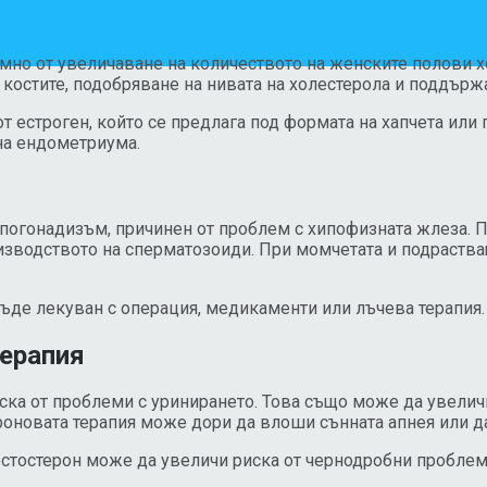
мно от увеличаване на количеството на женските полови х
 костите, подобряване на нивата на холестерола и поддърж
т естроген, който се предлага под формата на хапчета или 
 на ендометриума.
ипогонадизъм, причинен от проблем с хипофизната жлеза. 
изводството на сперматозоиди. При момчетата и подраств
бъде лекуван с операция, медикаменти или лъчева терапия.
терапия
ска от проблеми с уринирането. Това също може да увеличи
роновата терапия може дори да влоши сънната апнея или д
естостерон може да увеличи риска от чернодробни проблем