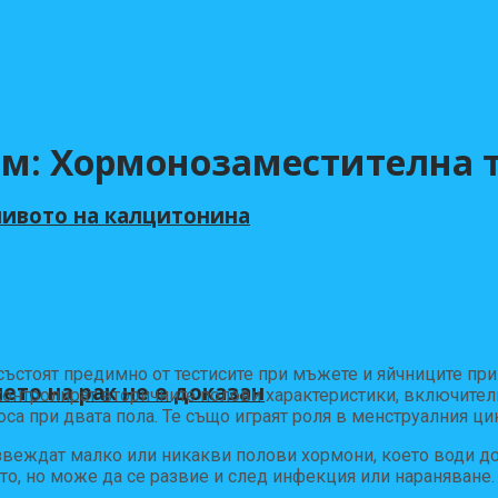
м: Хормонозаместителна т
нивото на калцитонина
състоят предимно от тестисите при мъжете и яйчниците пр
ето на рак не е доказан
 контролират вторичните полови характеристики, включител
оса при двата пола. Те също играят роля в менструалния ц
звеждат малко или никакви полови хормони, което води до
о, но може да се развие и след инфекция или нараняване.