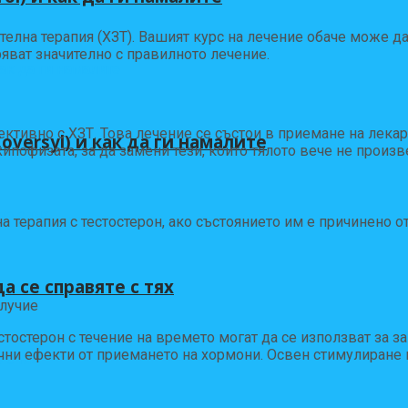
лна терапия (ХЗТ). Вашият курс на лечение обаче може да 
яват значително с правилното лечение.
ктивно с ХЗТ. Това лечение се състои в приемане на лекар
versyl) и как да ги намалите
хипофизата, за да замени тези, които тялото вече не произ
 терапия с тестостерон, ако състоянието им е причинено о
а се справяте с тях
олучие
остерон с течение на времето могат да се използват за за
чни ефекти от приемането на хормони. Освен стимулиране н