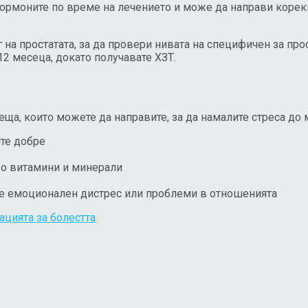
хормоните по време на лечението и може да направи корек
на простатата, за да провери нивата на специфичен за прос
 12 месеца, докато получавате ХЗТ.
ща, които можете да направите, за да намалите стреса до
ите добре
тво витамини и минерали
те емоционален дистрес или проблеми в отношенията
ацията за болестта