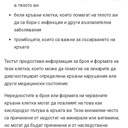
в тялото ви
бели кръвни клетки, които помагат на тялото ви
да се бори с инфекции и други възпалителни
заболявания
тромбоцити, които са важни за съсирването на
кръвта
Тестът предоставя информация за броя и формата на
тези клетки, което може да помогне на лекарите да
диагностицират определени кръвни нарушения или
други медицински състояния.
Нередностите в броя или формата на червените
кръвни клетки могат да повлияят на това как
кислородът пътува в кръвта ви. Тези аномалии често
са причинени от недостиг на минерали или витамини,
но могат да бъдат причинени и от наследствени