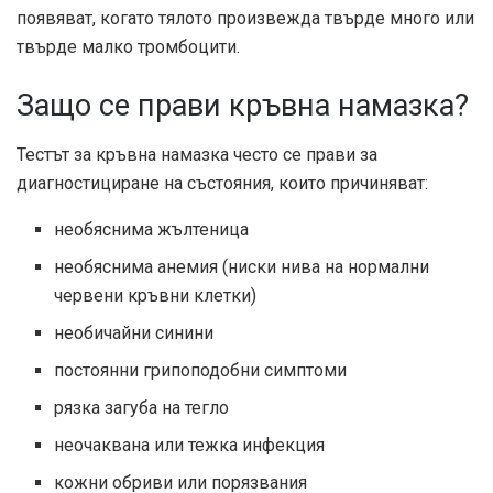
появяват, когато тялото произвежда твърде много или
твърде малко тромбоцити.
Защо се прави кръвна намазка?
Тестът за кръвна намазка често се прави за
диагностициране на състояния, които причиняват:
необяснима жълтеница
необяснима анемия (ниски нива на нормални
червени кръвни клетки)
необичайни синини
постоянни грипоподобни симптоми
рязка загуба на тегло
неочаквана или тежка инфекция
кожни обриви или порязвания