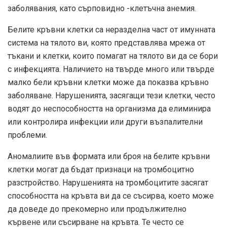
заболявания, като сърповидно -клетъчна анемия.
Белите кръвни клетки са неразделна част от имунната
система на тялото ви, която представлява мрежа от
тъкани и клетки, които помагат на тялото ви да се бори
с инфекцията. Наличието на твърде много или твърде
малко бели кръвни клетки може да показва кръвно
заболяване. Нарушенията, засягащи тези клетки, често
водят до неспособността на организма да елиминира
или контролира инфекции или други възпалителни
проблеми.
Аномалиите във формата или броя на белите кръвни
клетки могат да бъдат признаци на тромбоцитно
разстройство. Нарушенията на тромбоцитите засягат
способността на кръвта ви да се съсирва, което може
да доведе до прекомерно или продължително
кървене или съсирване на кръвта. Те често се