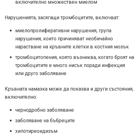
включително множествен миелом
Нарушенията, засягащи тромбоцитите, включват:
миелопролиферативни нарушения, група
нарушения, които причиняват необичайно
нарастване на кръвните клетки в костния мозък
тромбоцитопения, която възниква, когато броят на
тромбоцитите е много нисък поради инфекция
или друго заболяване
Кръвната намазка може да показва и други състояния,
включително:
чернодробно заболяване
заболяване на бъбреците
хипотиреоидизъм