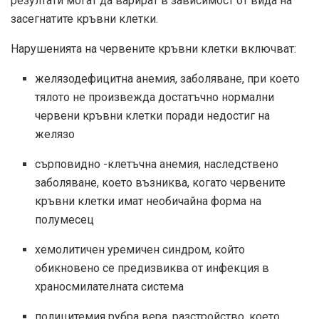
резултати могат да варират в зависимост от вида на
засегнатите кръвни клетки.
Нарушенията на червените кръвни клетки включват:
желязодефицитна анемия, заболяване, при което
тялото не произвежда достатъчно нормални
червени кръвни клетки поради недостиг на
желязо
сърповидно -клетъчна анемия, наследствено
заболяване, което възниква, когато червените
кръвни клетки имат необичайна форма на
полумесец
хемолитичен уремичен синдром, който
обикновено се предизвиква от инфекция в
храносмилателната система
полицитемия рубра вера, разстройство, което