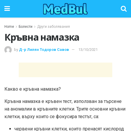
Home
Болести
Други заболявания
Кръвна намазка
by
Д-р Лилян Тодоров Савов
13/10/2021
Какво е кръвна намазка?
Кръвна намазка е кръвен тест, използван за търсене
на аномалии в кръвните клетки. Трите основни кръвни
клетки, върху които се фокусира тестът, са:
червени кръвни клетки, които пренасят кислород