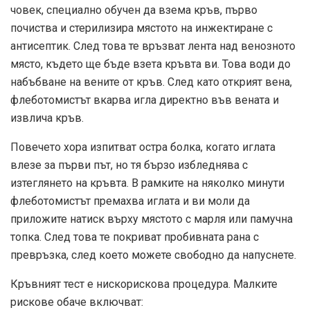
човек, специално обучен да взема кръв, първо
почиства и стерилизира мястото на инжектиране с
антисептик. След това те връзват лента над венозното
място, където ще бъде взета кръвта ви. Това води до
набъбване на вените от кръв. След като открият вена,
флеботомистът вкарва игла директно във вената и
извлича кръв.
Повечето хора изпитват остра болка, когато иглата
влезе за първи път, но тя бързо избледнява с
изтеглянето на кръвта. В рамките на няколко минути
флеботомистът премахва иглата и ви моли да
приложите натиск върху мястото с марля или памучна
топка. След това те покриват пробивната рана с
превръзка, след което можете свободно да напуснете.
Кръвният тест е нискорискова процедура. Малките
рискове обаче включват: