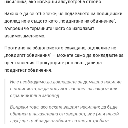
насилника, ако извърши злоупотреба отново.
Важно е да се отбележи, че подаването на полицейски
доклад не е същото като „повдигане на обвинение“,
въпреки че термините често се използват
взаимозаменяемо.
Противно на общоприетото схващане, оцелелите не
„повдигат обвинения“ — можете само да докладвате за
престъпления. Прокурорите решават дали да
повдигнат обвинения.
Не е необходимо да докладвате за домашно насилие
в полицията, за да получите заповед за защита или
ограничителна заповед.
Въпреки това, ако искате вашият насилник да бъде
обвинен в наказателна отговорност, вие (или някой
друг) ще трябва да съобщите за злоупотребата.