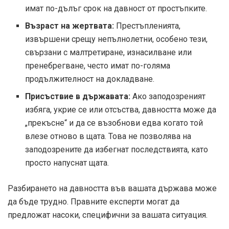
имат по-дълъг срок на давност от простъпките.
Възраст на жертвата:
Престъпленията,
извършени срещу непълнолетни, особено тези,
свързани с малтретиране, изнасилване или
пренебрегване, често имат по-голяма
продължителност на докладване.
Присъствие в държавата:
Ако заподозреният
избяга, укрие се или отсъства, давността може да
„прекъсне“ и да се възобнови едва когато той
влезе отново в щата. Това не позволява на
заподозрените да избегнат последствията, като
просто напуснат щата.
Разбирането на давността във вашата държава може
да бъде трудно. Правните експерти могат да
предложат насоки, специфични за вашата ситуация.