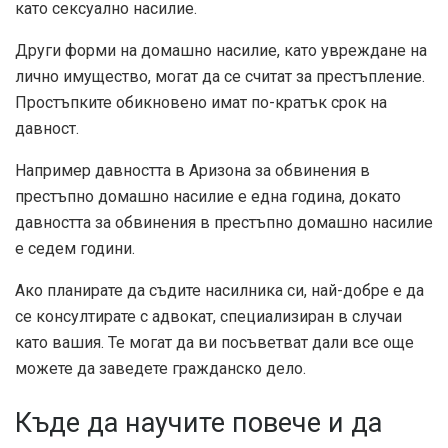
като сексуално насилие.
Други форми на домашно насилие, като увреждане на
лично имущество, могат да се считат за престъпление.
Простъпките обикновено имат по-кратък срок на
давност.
Например давността в Аризона за обвинения в
престъпно домашно насилие е една година, докато
давността за обвинения в престъпно домашно насилие
е седем години.
Ако планирате да съдите насилника си, най-добре е да
се консултирате с адвокат, специализиран в случаи
като вашия. Те могат да ви посъветват дали все още
можете да заведете гражданско дело.
Къде да научите повече и да