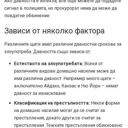
Ако давността е изтекла, все още можете да подадете
сигнал в полицията, но прокурорът няма да може да
повдигне обвинение.
Зависи от няколко фактора
Различните щати имат различни давностни срокове за
злоупотреба. Давността също зависи от:
Естеството на злоупотребата:
Всеки от
различните видове домашно насилие може да
има различна давност. Например много щати –
включително Айдахо, Канзас и Ню Йорк – нямат
давност за изнасилване.
Класификация на престъпността:
Някои форми
на домашно насилие могат да се считат за
престъпления, докато други се считат за
престъпления. Тежките престъпления обикновено