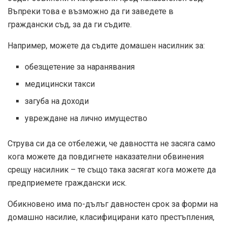
Въпреки това е възможно да ги заведете в
граждански съд, за да ги съдите.
Например, можете да съдите домашен насилник за:
обезщетение за наранявания
медицински такси
загуба на доходи
увреждане на лично имущество
Струва си да се отбележи, че давността не засяга само
кога можете да повдигнете наказателни обвинения
срещу насилник – те също така засягат кога можете да
предприемете граждански иск.
Обикновено има по-дълъг давностен срок за форми на
домашно насилие, класифицирани като престъпления,