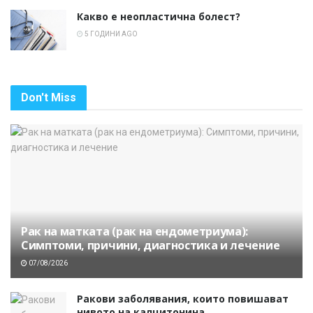
Какво е неопластична болест?
5 ГОДИНИ AGO
Don't Miss
Рак на матката (рак на ендометриума):
Симптоми, причини, диагностика и лечение
07/08/2026
Ракови заболявания, които повишават
нивото на калцитонина