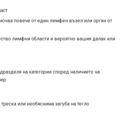
ласт
лючва повече от един лимфен възел или орган от
тво лимфни области и вероятно вашия далак или
одразделя на категории според наличието на
ер:
треска или необяснима загуба на тегло