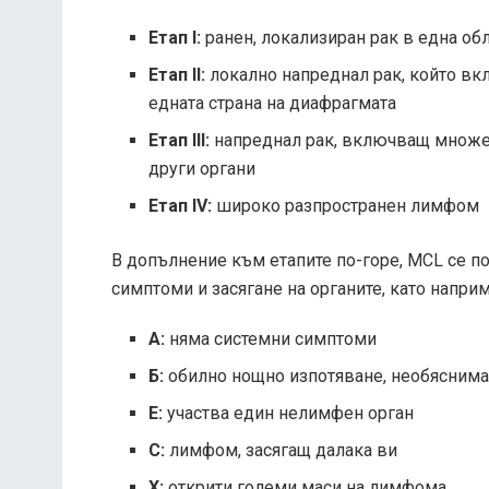
Етап I:
ранен, локализиран рак в една об
Етап II:
локално напреднал рак, който вк
едната страна на диафрагмата
Етап III:
напреднал рак, включващ множес
други органи
Етап IV:
широко разпространен лимфом
В допълнение към етапите по-горе, MCL се п
симптоми и засягане на органите, като наприм
A:
няма системни симптоми
Б:
обилно нощно изпотяване, необяснима 
E:
участва един нелимфен орган
С:
лимфом, засягащ далака ви
Х:
открити големи маси на лимфома