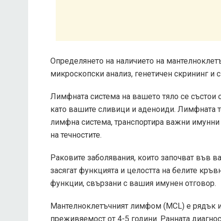
Определянето на наличието на мантелнокле
микроскопски анализ, генетичен скрининг и 
Лимфната система на вашето тяло се състои 
като вашите сливици и аденоиди. Лимфната т
лимфна система, транспортира важни имунни 
на течностите.
Раковите заболявания, които започват във ва
засягат функцията и целостта на белите кръв
функции, свързани с вашия имунен отговор.
Мантелноклетъчният лимфом (MCL) е рядък и
преживяемост от 4-5 години. Ранната диагно