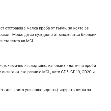
 отстранява малка проба от тъкан, за която се
кроскоп. Може да се нуждаете от множество биопсии
те степента на MCL.
охистохимично изследване, използва клетъчни проби
 антигени, свързани с MCL, като CD5, CD19, CD20 и
етките, които уникално идентифицират клетка за