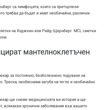
нберг са лимфоцити, които са претърпели
ото трябва да бъдат и имат необичайни, различни
клетки на Ходжкин или Рийд-Щернберг. MCL сметки
фом.
ицират мантелноклетъчен
лекар за постоянно, безболезнено подуване на
о. Треска, необяснима загуба на тегло и необичайно
екар ще снеме медицинската ви история и ще
от, всякакви хронични заболявания във вашето