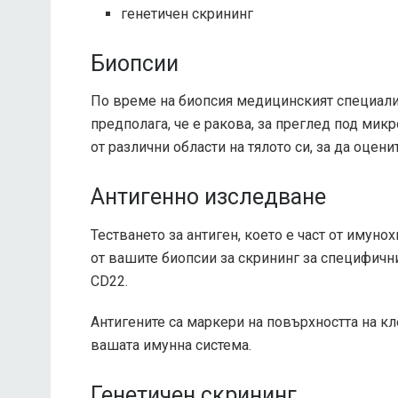
генетичен скрининг
Биопсии
По време на биопсия медицинският специалист
предполага, че е ракова, за преглед под ми
от различни области на тялото си, за да оцени
Антигенно изследване
Тестването за антиген, което е част от имун
от вашите биопсии за скрининг за специфични
CD22.
Антигените са маркери на повърхността на кл
вашата имунна система.
Генетичен скрининг