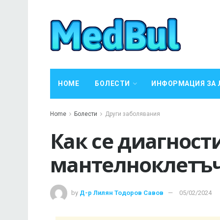
HOME
БОЛЕСТИ
ИНФОРМАЦИЯ ЗА 
Home
Болести
Други заболявания
Как се диагност
мантелноклетъ
by
Д-р Лилян Тодоров Савов
05/02/2024