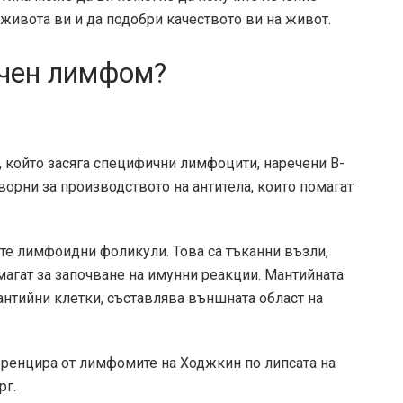
ивота ви и да подобри качеството ви на живот.
ъчен лимфом?
 който засяга специфични лимфоцити, наречени В-
ворни за производството на антитела, които помагат
ите лимфоидни фоликули. Това са тъканни възли,
магат за започване на имунни реакции. Мантийната
мантийни клетки, съставлява външната област на
ренцира от лимфомите на Ходжкин по липсата на
рг.