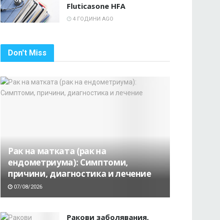
Fluticasone HFA
4 ГОДИНИ AGO
Don't Miss
Рак на матката (рак на
ендометриума): Симптоми,
причини, диагностика и лечение
07/08/2026
Ракови заболявания,