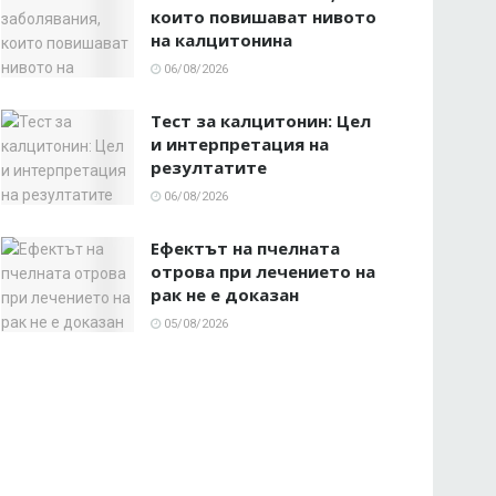
които повишават нивото
на калцитонина
06/08/2026
Тест за калцитонин: Цел
и интерпретация на
резултатите
06/08/2026
Ефектът на пчелната
отрова при лечението на
рак не е доказан
05/08/2026