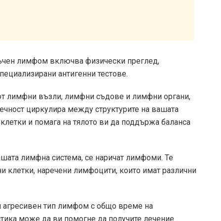
тъчен лимфом включва физически преглед,
специализирани антигенни тестове.
от лимфни възли, лимфни съдове и лимфни органи,
ечност циркулира между структурите на вашата
клетки и помага на тялото ви да поддържа баланса
шата лимфна система, се наричат ​​лимфоми. Те
ни клетки, наречени лимфоцити, които имат различни
 агресивен тип лимфом с общо време на
стика може да ви помогне да получите лечение