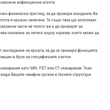
възможни инфекциозни агенти.
чен физически преглед, за да провери изходните Ви
стота и кръвно налягане. Те също така ще използват
различни части на тялото ви и да проверят за
чва оказване на натиск върху корема, което може да
 изследване на кръвта, за да се провери функцията
риации в броя на специфичните клетки.
канирания като MRI, PET или CT сканирания. Тези
 види Вашите лимфни органи и техните структури.