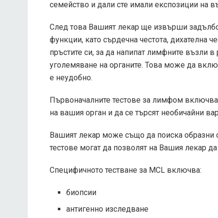
семейство и дали сте имали експозиции на 
След това Вашият лекар ще извърши задълбо
функции, като сърдечна честота, дихателна че
пръстите си, за да напипат лимфните възли в 
уголемяване на органите. Това може да вклю
е неудобно.
Първоначалните тестове за лимфом включват
на вашия орган и да се търсят необичайни ва
Вашият лекар може също да поиска образни с
тестове могат да позволят на Вашия лекар да
Специфичното тестване за MCL включва:
биопсии
антигенно изследване