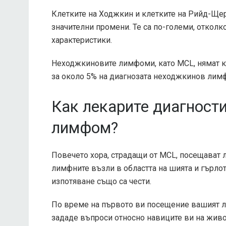
Клетките на Ходжкин и клетките на Рийд-Щер
значителни промени. Те са по-големи, отколк
характеристики.
Неходжкиновите лимфоми, като MCL, нямат 
за
около 5%
на диагнозата неходжкинов лим
Как лекарите диагност
лимфом?
Повечето хора, страдащи от MCL, посещават 
лимфните възли в областта на шията и гърлот
изпотяване също са чести.
По време на първото ви посещение вашият л
зададе въпроси относно навиците ви на жив