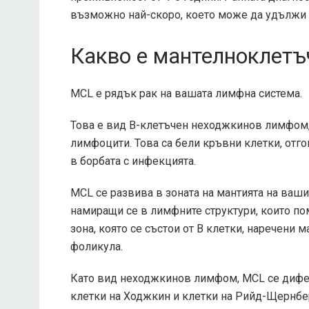
възможно най-скоро, което може да удължи ж
Какво е мантелноклет
MCL е рядък рак на вашата лимфна система.
Това е вид В-клетъчен неходжкинов лимфом,
лимфоцити. Това са бели кръвни клетки, отго
в борбата с инфекцията.
MCL се развива в зоната на мантията на ваш
намиращи се в лимфните структури, които по
зона, която се състои от В клетки, наречени 
фоликула.
Като вид неходжкинов лимфом, MCL се дифе
клетки на Ходжкин и клетки на Рийд-Щернбе