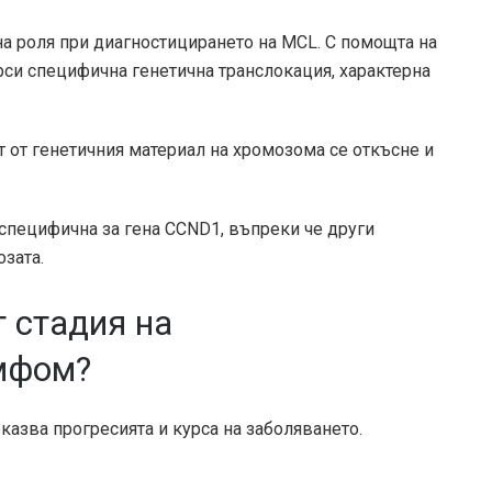
на роля при диагностицирането на MCL. С помощта на
си специфична генетична транслокация, характерна
т от генетичния материал на хромозома се откъсне и
 специфична за гена CCND1, въпреки че други
зата.
 стадия на
мфом?
казва прогресията и курса на заболяването.