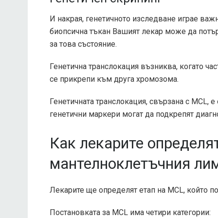
И накрая, генетичното изследване играе важ
биопсична тъкан Вашият лекар може да потър
за това състояние.
Генетична транслокация възниква, когато час
се прикрепи към друга хромозома.
Генетичната транслокация, свързана с MCL, е
генетични маркери могат да подкрепят диагно
Как лекарите определят
мантелноклетъчния ли
Лекарите ще определят етап на MCL, който по
Постановката за MCL има четири категории: