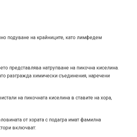
чно подуване на крайниците, като лимфедем
оето представлява натрупване на пикочна киселина.
ато разгражда химически съединения, наречени
стали на пикочната киселина в ставите на хора,
ловината от хората с подагра имат фамилна
ктори
включват: