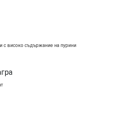
ни с високо съдържание на пурини
агра
ат