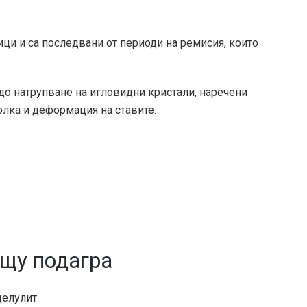
ици
и са последвани от периоди на ремисия, които
до натрупване на игловидни кристали, наречени
олка и деформация на ставите.
ещу подагра
целулит.