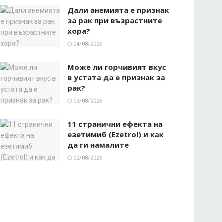
Дали анемията е признак
за рак при възрастните
хора?
04/08/2026
Може ли горчивият вкус
в устата да е признак за
рак?
03/08/2026
11 странични ефекта на
езетимиб (Ezetrol) и как
да ги намалите
02/08/2026