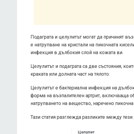
Подаграта и целулитът могат да причинят възп
е натрупване на кристали на пикочната кисели
инфекция в дълбокия слой на кожата ви.
Целулитът и подаграта са две състояния, кои
краката или долната част на тялото.
Целулитът е бактериална инфекция на дълбок
форма на възпалителен артрит, включваща об
натрупването на вещество, наречено пикочна
Тази статия разглежда разликите между тези 
Целулит