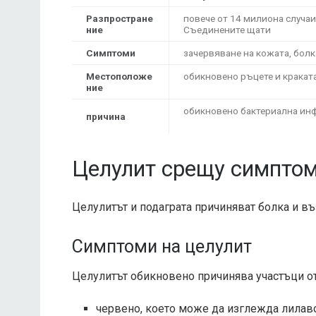
Разпростране
повече от
14 милиона
случаи
ние
Съединените щати
Симптоми
зачервяване на кожата, болк
Местоположе
обикновено ръцете и кракат
ние
обикновено бактериална ин
причина
Целулит срещу симптом
Целулитът и подаграта причиняват болка и въ
Симптоми на целулит
Целулитът обикновено причинява участъци от 
червено, което може да изглежда лилаво