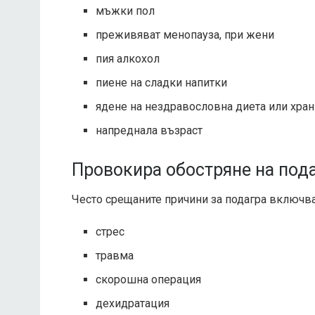
мъжки пол
преживяват менопауза, при жени
пия алкохол
пиене на сладки напитки
ядене на нездравословна диета или хра
напреднала възраст
Провокира обостряне на под
Често срещаните причини за подагра включв
стрес
травма
скорошна операция
дехидратация