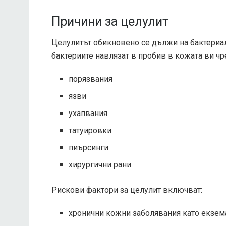
Причини за целулит
Целулитът обикновено се дължи на бактериал
бактериите навлязат в пробив в кожата ви чр
порязвания
язви
ухапвания
татуировки
пиърсинги
хирургични рани
Рискови фактори
за целулит включват:
хронични кожни заболявания като екзем