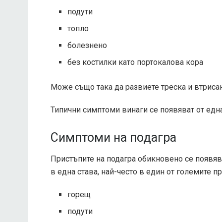
подути
топло
болезнено
без костилки като портокалова кора
Може също така да развиете треска и втрисан
Типични симптоми
винаги
се появяват от една
Симптоми на подагра
Пристъпите на подагра обикновено се появяв
в
една става
, най-често в един от големите п
горещ
подути