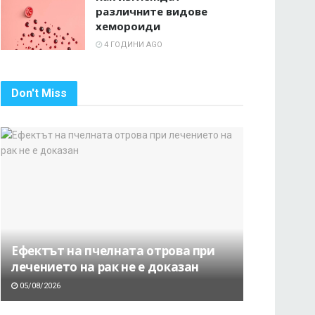
различните видове
хемороиди
4 ГОДИНИ AGO
Don't Miss
Ефектът на пчелната отрова при
лечението на рак не е доказан
05/08/2026