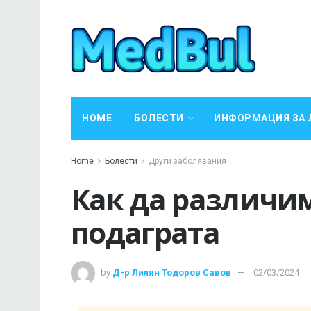
HOME
БОЛЕСТИ
ИНФОРМАЦИЯ ЗА 
Home
Болести
Други заболявания
Как да различи
подаграта
by
Д-р Лилян Тодоров Савов
02/03/2024