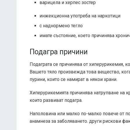
варицела и херпес зостер
инжекционна употреба на наркотици
с наднормено тегло
имате състояние, което причинява хрони
Подагра причини
Подаграта се причинява от
хиперурикемия
, к
Вашето тяло произвежда това вещество, ког
пурини, които се намират в някои храни.
Хиперурикемията причинява натрупване на кри
които развиват подагра.
Наполовина или малко по-малко
повече от по
анамнеза за заболяването. други
рискови фа