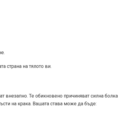
е.
та страна на тялото ви.
ат внезапно. Те обикновено причиняват силна болка
ръсти на крака. Вашата става може да бъде: