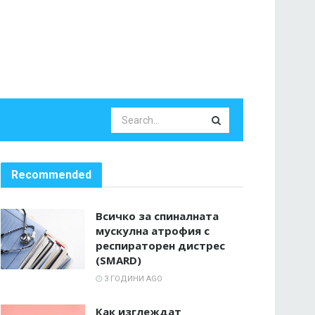
Recommended
Всичко за спиналната
мускулна атрофия с
респираторен дистрес
(SMARD)
3 ГОДИНИ AGO
Как изглеждат