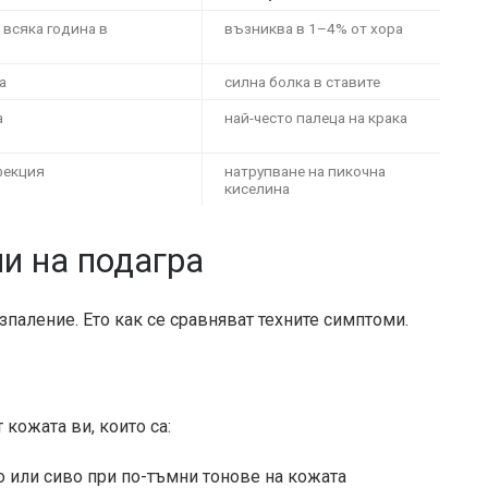
 всяка година в
възниква в
1–4%
от хора
а
силна болка в ставите
а
най-често палеца на крака
фекция
натрупване на пикочна
киселина
и на подагра
зпаление. Ето как се сравняват техните симптоми.
кожата ви, които са:
 или сиво при по-тъмни тонове на кожата