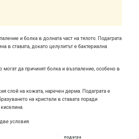
аление и болка в долната част на тялото. Подаграта
на в ставата, докато целулитът е бактериална
то могат да причинят болка и възпаление, особено в
ия слой на кожата, наречен дерма. Подаграта е
разуването на кристали в ставата поради
 киселина.
две условия.
подагра