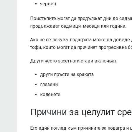
червен
Пристъпите могат да продължат
дни до седм
продължават седмици, месеци или години.
Ако не се лекува, подаграта може да доведе 
тофи, които могат да причинят прогресивна б
Други често засегнати стави включват:
други пръсти на краката
глезени
коленете
Причини за целулит ср
Ето един поглед към причините за подагра и 