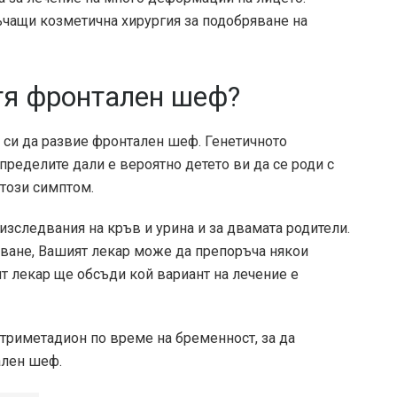
ъчащи козметична хирургия за подобряване на
тя фронтален шеф?
о си да развие фронтален шеф. Генетичното
ределите дали е вероятно детето ви да се роди с
 този симптом.
зследвания на кръв и урина и за двамата родители.
ляване, Вашият лекар може да препоръча някои
т лекар ще обсъди кой вариант на лечение е
 триметадион по време на бременност, за да
ален шеф.