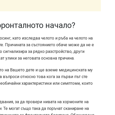
фронталното начало?
инг, като изследва челото и ръба на челото на
е. Причината за състоянието обаче може да не е
о сигнализира за рядко разстройство, други
т улики за неговата основна причина.
то на Вашето дете и ще вземе медицинската му
на въпроси относно това кога за първи път сте
еобичайни характеристики или симптоми, които
вания, за да провери нивата на хормоните на
. Те могат също така да поръчат сканиране на