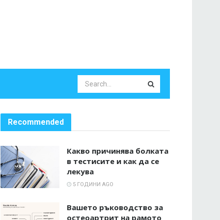
Recommended
Какво причинява болката
в тестисите и как да се
лекува
5 ГОДИНИ AGO
Вашето ръководство за
остеоартрит на рамото