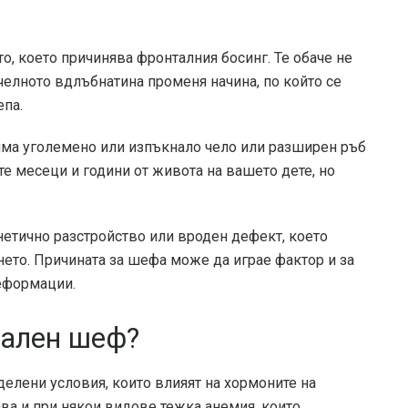
то, което причинява фронталния босинг. Те обаче не
 челното вдлъбнатина променя начина, по който се
епа.
има уголемено или изпъкнало чело или разширен ръб
те месеци и години от живота на вашето дете, но
нетично разстройство или вроден дефект, което
нето. Причината за шефа може да играе фактор и за
еформации.
тален шеф?
елени условия, които влияят на хормоните на
ва и при някои видове тежка анемия, които