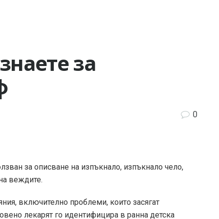
 знаете за
ф
0
лзван за описване на изпъкнало, изпъкнало чело,
на веждите.
яния, включително проблеми, които засягат
новено лекарят го идентифицира в ранна детска