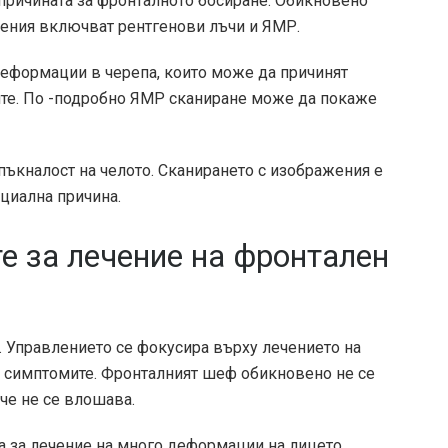
 причината за фронталното босиране. Обикновено
жения включват рентгенови лъчи и ЯМР.
еформации в черепа, които може да причинят
ите. По -подробно ЯМР сканиране може да покаже
пъкналост на челото. Сканирането с изображения е
нциална причина.
е за лечение на фронтален
. Управлението се фокусира върху лечението на
а симптомите. Фронталният шеф обикновено не се
аче не се влошава.
 за лечение на много деформации на лицето.