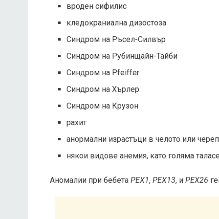
вроден сифилис
кледокраниална дизостоза
Синдром на Ръсел-Силвър
Синдром на Рубинщайн-Тайби
Синдром на Pfeiffer
Синдром на Хърлер
Синдром на Крузон
рахит
анормални израстъци в челото или чере
някои видове анемия, като голяма талас
Аномалии при бебета
PEX1
,
PEX13
, и
PEX26
ге