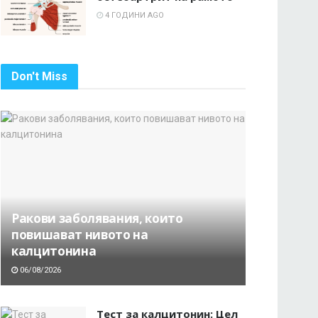
4 ГОДИНИ AGO
Don't Miss
Ракови заболявания, които
повишават нивото на
калцитонина
06/08/2026
Тест за калцитонин: Цел