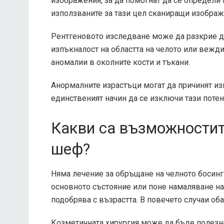
изображения, за да помогнат да се определи
използваните за тази цел сканиращи изобра
Рентгеновото изследване може да разкрие д
изпъкналост на областта на челото или вежд
аномалии в околните кости и тъкани.
Анормалните израстъци могат да причинят из
единственият начин да се изключи тази поте
Какви са възможностит
шеф?
Няма лечение за обръщане на челното босинг
основното състояние или поне намаляване н
подобрява с възрастта. В повечето случаи об
Козметичната хирургия може да бъде полезна