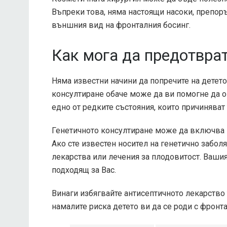
Въпреки това, няма настоящи насоки, препор
външния вид на фронталния босинг.
Как мога да предотвра
Няма известни начини да попречите на детет
консултиране обаче може да ви помогне да оп
едно от редките състояния, които причиняват
Генетичното консултиране може да включва и
Ако сте известен носител на генетично забо
лекарства или лечения за плодовитост. Вашия
подходящ за Вас.
Винаги избягвайте антисептичното лекарство
намалите риска детето ви да се роди с фронт