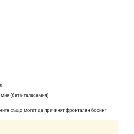
па
емия (бета-таласемия)
ните също могат да причинят фронтален босинг.