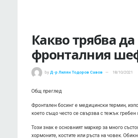
Какво трябва да
фронталния ше
by
Д-р Лилян Тодоров Савов
18/10/2021
Общ преглед
Фронтален босинг е медицински термин, изпо
което също често се свързва с тежък гребен 
Този знак е основният маркер за много състо
хормоните, костите или ръста на човек. Обик