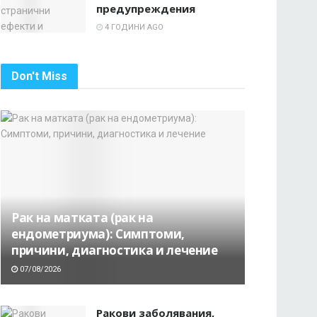
предупреждения
4 ГОДИНИ AGO
Don't Miss
Рак на матката (рак на
ендометриума): Симптоми,
причини, диагностика и лечение
07/08/2026
Ракови заболявания,