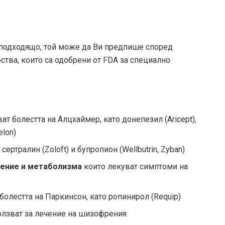
 подходящо, той може да Ви предпише според
ства, които са одобрени от FDA за специално
ват болестта на Алцхаймер, като донепезил (Aricept),
elon)
, сертралин (Zoloft) и бупропион (Wellbutrin, Zyban)
ение и метаболизма
които лекуват симптоми на
 болестта на Паркинсон, като ропинирол (Requip)
ползват за лечение на шизофрения