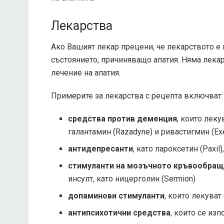
Лекарства
Ако Вашият лекар прецени, че лекарството е
състоянието, причиняващо апатия. Няма лекар
лечение на апатия.
Примерите за лекарства с рецепта включват:
средства против деменция
, които леку
галантамин (Razadyne) и ривастигмин (Ex
антидепресанти
, като пароксетин (Paxil)
стимуланти на мозъчното кръвообращ
инсулт, като ницерголин (Sermion)
допаминови стимуланти
, които лекуват
антипсихотични средства
, които се из