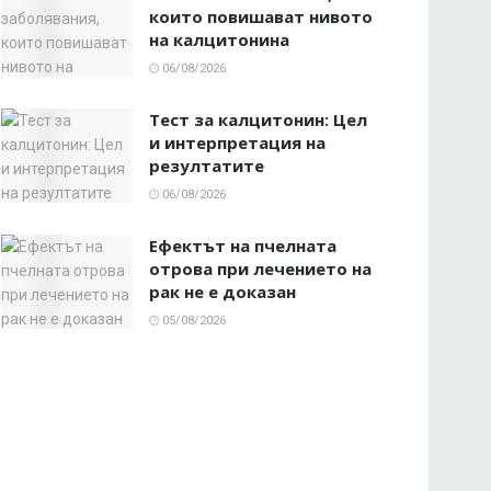
които повишават нивото
на калцитонина
06/08/2026
Тест за калцитонин: Цел
и интерпретация на
резултатите
06/08/2026
Ефектът на пчелната
отрова при лечението на
рак не е доказан
05/08/2026