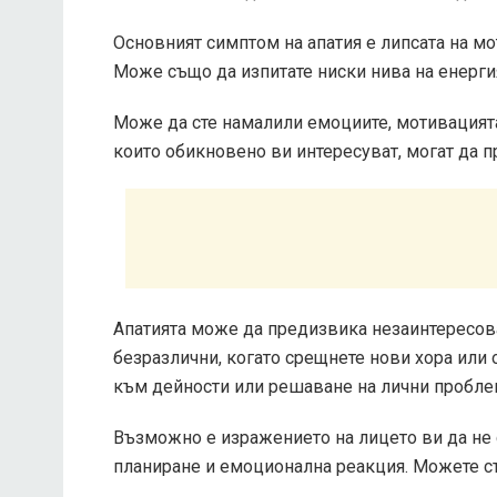
Основният симптом на апатия е липсата на мо
Може също да изпитате ниски нива на енерги
Може да сте намалили емоциите, мотивацията
които обикновено ви интересуват, могат да 
Апатията може да предизвика незаинтересова
безразлични, когато срещнете нови хора или 
към дейности или решаване на лични пробле
Възможно е изражението на лицето ви да не 
планиране и емоционална реакция. Можете с