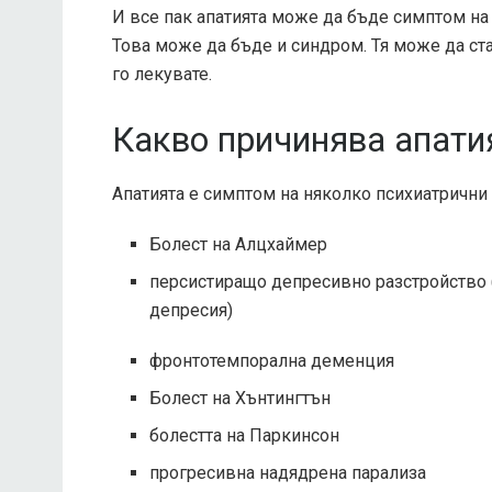
И все пак апатията може да бъде симптом на
Това може да бъде и синдром. Тя може да ста
го лекувате.
Какво причинява апати
Апатията е симптом на няколко психиатрични
Болест на Алцхаймер
персистиращо депресивно разстройство (
депресия)
фронтотемпорална деменция
Болест на Хънтингтън
болестта на Паркинсон
прогресивна надядрена парализа