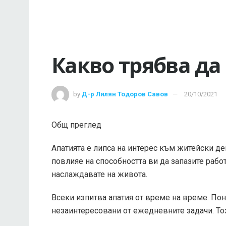
Какво трябва да
by
Д-р Лилян Тодоров Савов
20/10/2021
Общ преглед
Апатията е липса на интерес към житейски д
повлияе на способността ви да запазите раб
наслаждавате на живота.
Всеки изпитва апатия от време на време. По
незаинтересовани от ежедневните задачи. Тоз