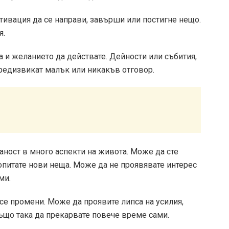
тивация да се направи, завърши или постигне нещо.
я.
 и желанието да действате. Дейности или събития,
предизвикат малък или никакъв отговор.
ност в много аспекти на живота. Може да сте
опитате нови неща. Може да не проявявате интерес
ми.
се промени. Може да проявите липса на усилия,
ъщо така да прекарвате повече време сами.