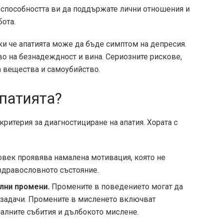
способността ви да поддържате лични отношения и
бота.
ки че апатията може да бъде симптом на депресия.
о на безнадеждност и вина. Сериозните рискове,
а вещества и самоубийство.
апатията?
критерия за диагностициране на апатия. Хората с
век проявява намалена мотивация, която не
 здравословното състояние.
лни промени.
Промените в поведението могат да
 задачи. Промените в мисленето включват
алните събития и дълбокото мислене.