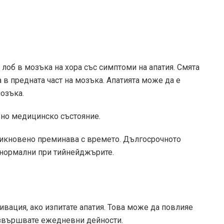
 лоб в мозъка на хора със симптоми на апатия. Смята
а в предната част на мозъка. Апатията може да е
мозъка.
вно медицинско състояние.
бикновено преминава с времето. Дългосрочното
 нормални при тийнейджърите.
ивация, ако изпитате апатия. Това може да повлияе
извършвате ежедневни дейности.