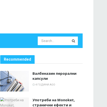
Recommended
Валбеназин перорални
капсули
4 ГОДИНИ AGO
Употреби на Monoket,
странични ефекти и