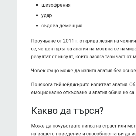
шизофрения
удар
съдова деменция
Проучване от 2011 г. открива лезии на челния
се, че центърът за апатия на мозъка се намир
резултат от инсулт, който засяга тази част от 
Човек също може да изпита апатия без осно
Понякога тийнейджърите изпитват апатия. О
емоционално откъсване и апатия обаче не са
Какво да търся?
Може да почувствате липса на страст или мот
на вашето поведение и способността ви да 