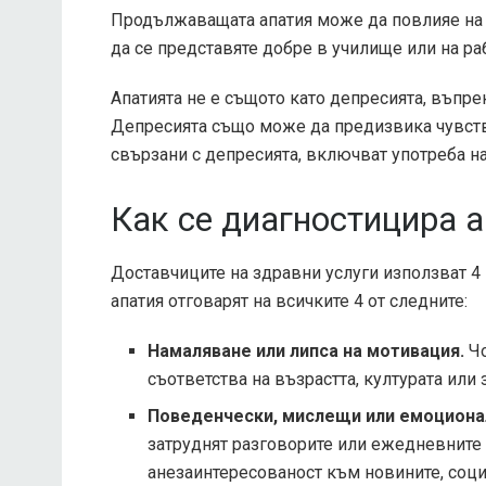
Продължаващата апатия може да повлияе на 
да се представяте добре в училище или на ра
Апатията не е същото като депресията, въпре
Депресията също може да предизвика чувств
свързани с депресията, включват употреба н
Как се диагностицира 
Доставчиците на здравни услуги използват 4 
апатия отговарят на всичките 4 от следните:
Намаляване или липса на мотивация.
Чо
съответства на възрастта, културата или
Поведенчески, мислещи или емоциона
затруднят разговорите или ежедневните
a
незаинтересованост към новините, соци