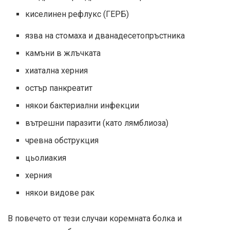
киселинен рефлукс (ГЕРБ)
язва на стомаха и дванадесетопръстника
камъни в жлъчката
хиатална херния
остър панкреатит
някои бактериални инфекции
вътрешни паразити (като лямблиоза)
чревна обструкция
цьолиакия
херния
някои видове рак
В повечето от тези случаи коремната болка и