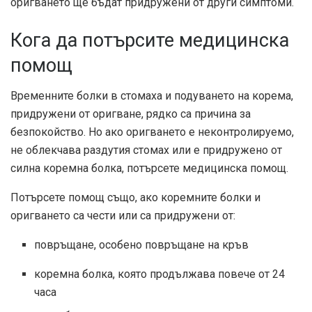
оригването ще бъдат придружени от други симптоми.
Кога да потърсите медицинска
помощ
Временните болки в стомаха и подуването на корема,
придружени от оригване, рядко са причина за
безпокойство. Но ако оригването е неконтролируемо,
не облекчава раздутия стомах или е придружено от
силна коремна болка, потърсете медицинска помощ.
Потърсете помощ също, ако коремните болки и
оригването са чести или са придружени от:
повръщане, особено повръщане на кръв
коремна болка, която продължава повече от 24
часа