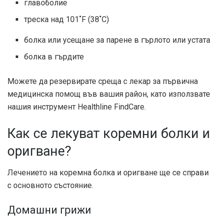
главоболие
треска над 101˚F (38˚C)
болка или усещане за парене в гърлото или устата
болка в гърдите
Можете да резервирате среща с лекар за първична
медицинска помощ във вашия район, като използвате
нашия инструмент Healthline FindCare.
Как се лекуват коремни болки и
оригване?
Лечението на коремна болка и оригване ще се справи
с основното състояние.
Домашни грижи