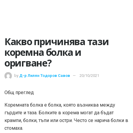
Какво причинява тази
коремна болка и
оригване?
by
Д-р Лилян Тодоров Савов
20/10/2021
Общ преглед
Коремната болка е болка, която възниква между
гърдите и таза. Болките в корема могат да бъдат
крампи, болки, тъпи или остри. Често се нарича болки в
стомаха.