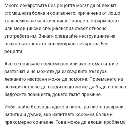
Много
лекарствата без рецепта могат да облекчат
стомашната болка и оригването, причинени от лошо
храносмилане или киселини. Говорете с фармацевт
или медицински специалист за съвет относно
употребата им. Винаги следвайте инструкциите на
опаковката, когато консумирате лекарства без
рецепта.
Ако се оригвате прекомерно или ако стомахът ви е
разтегнат и не можете да изхвърлите въздуха,
лежането настрани може да помогне. Приемането на
позиция колене до гърди също може да бъде полезно.
Задръжте позицията, докато газът премине.
Избягвайте бързо да ядете и пиете, да пиете газирани
напитки и дъвки, ако изпитвате коремна болка и
прекомерно оригване. Това може да влоши проблема.