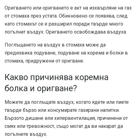
Оригването или оригването е акт на изхвърляне на газ
от стомаха през устата. Обикновено се появява, след
като стомахът се е разширил поради твърде много
погълнат въздух. Оригването освобождава въздуха.
Поглъщането на въздух в стомаха може да
предизвика подуване, подуване на корема и болки в
стомаха, придружени от оригване.
Какво причинява коремна
болка и оригване?
Можете да поглъщате въздух, когато ядете или пиете
твърде бързо или консумирате газирани напитки.
Бързото дишане или хипервентилация, причинени от
смях или тревожност, също могат да ви накарат да
погълнете въздух.