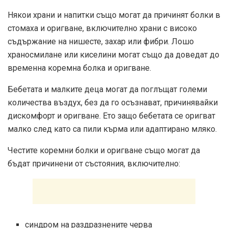
Някои храни и напитки също могат да причинят болки в
стомаха и оригване, включително храни с високо
съдържание на нишесте, захар или фибри. Лошо
храносмилане или киселини могат също да доведат до
временна коремна болка и оригване.
Бебетата и малките деца могат да поглъщат големи
количества въздух, без да го осъзнават, причинявайки
дискомфорт и оригване. Ето защо бебетата се оригват
малко след като са пили кърма или адаптирано мляко.
Честите коремни болки и оригване също могат да
бъдат причинени от състояния, включително:
синдром на раздразнените черва