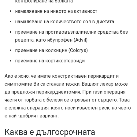
контролиране на болката
намаляване на нивото на активност
намаляване на количеството сол в диетата
приемане на противовъзпалителни средства без
рецепта, като ибупрофен (Advil)
приемане на колхицин (Colcrys)
приемане на кортикостероиди
Ако е ясно, че имате констриктивен перикардит и
симптомите Ви са станали тежки, Вашият лекар може
да предложи перикардиектомия. При тази операция
части от торбата с белези се отрязват от сърцето. Това
е сложна операция, която носи известен риск, но често
е най -добрият вариант.
Каква е дългосрочната