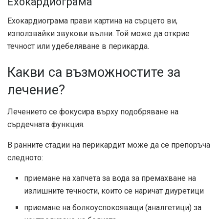
Ехокардиограма
Ехокардиограма прави картина на сърцето ви,
използвайки звукови вълни. Той може да открие
течност или удебеляване в перикарда.
Какви са възможностите за
лечение?
Лечението се фокусира върху подобряване на
сърдечната функция.
В ранните стадии на перикардит може да се препоръча
следното:
приемане на хапчета за вода за премахване на
излишните течности, които се наричат ​​диуретици
приемане на болкоуспокояващи (аналгетици) за