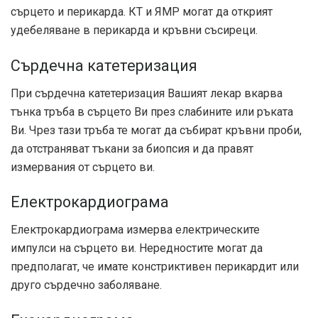
сърцето и перикарда. КТ и ЯМР могат да открият
удебеляване в перикарда и кръвни съсиреци.
Сърдечна катетеризация
При сърдечна катетеризация Вашият лекар вкарва
тънка тръба в сърцето Ви през слабините или ръката
Ви. Чрез тази тръба те могат да събират кръвни проби,
да отстраняват тъкани за биопсия и да правят
измервания от сърцето ви.
Електрокардиограма
Електрокардиограма измерва електрическите
импулси на сърцето ви. Нередностите могат да
предполагат, че имате констриктивен перикардит или
друго сърдечно заболяване.