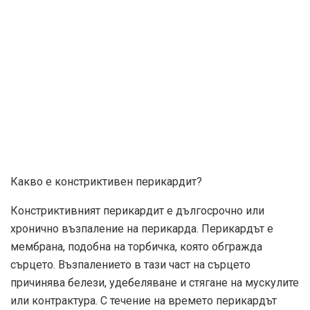
Какво е констриктивен перикардит?
Констриктивният перикардит е дългосрочно или
хронично възпаление на перикарда. Перикардът е
мембрана, подобна на торбичка, която обгражда
сърцето. Възпалението в тази част на сърцето
причинява белези, удебеляване и стягане на мускулите
или контрактура. С течение на времето перикардът