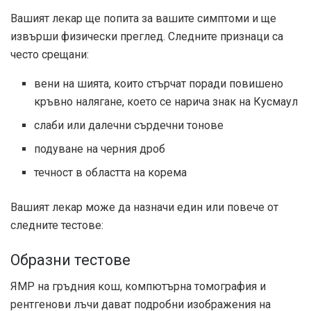
Вашият лекар ще попита за вашите симптоми и ще
извърши физически преглед. Следните признаци са
често срещани:
вени на шията, които стърчат поради повишено
кръвно налягане, което се нарича знак на Кусмаул
слаби или далечни сърдечни тонове
подуване на черния дроб
течност в областта на корема
Вашият лекар може да назначи един или повече от
следните тестове:
Образни тестове
ЯМР на гръдния кош, компютърна томография и
рентгенови лъчи дават подробни изображения на