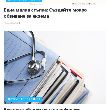
Една малка стъпка: Създайте мокро
обвиване за екзема
09/03/2024
ДРУГИ ЗАБОЛЯВАНИЯ
Видове заблуди при шизофрения