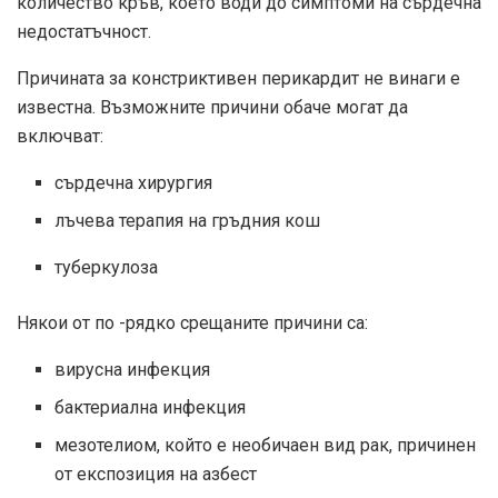
количество кръв, което води до симптоми на сърдечна
недостатъчност.
Причината за констриктивен перикардит не винаги е
известна. Възможните причини обаче могат да
включват:
сърдечна хирургия
лъчева терапия на гръдния кош
туберкулоза
Някои от по -рядко срещаните причини са:
вирусна инфекция
бактериална инфекция
мезотелиом, който е необичаен вид рак, причинен
от експозиция на азбест