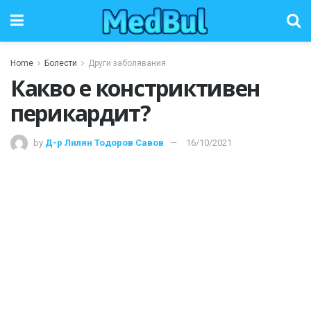
Home
Болести
Други заболявания
Какво е констриктивен
перикардит?
by
Д-р Лилян Тодоров Савов
16/10/2021