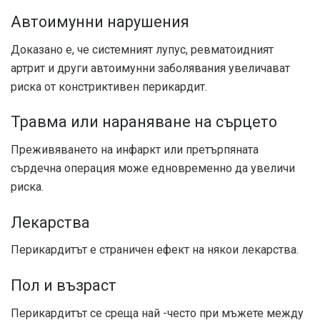
Автоимунни нарушения
Доказано е, че системният лупус, ревматоидният
артрит и други автоимунни заболявания увеличават
риска от констриктивен перикардит.
Травма или нараняване на сърцето
Преживяването на инфаркт или претърпяната
сърдечна операция може едновременно да увеличи
риска.
Лекарства
Перикардитът е страничен ефект на някои лекарства.
Пол и възраст
Перикардитът се среща най -често при мъжете между