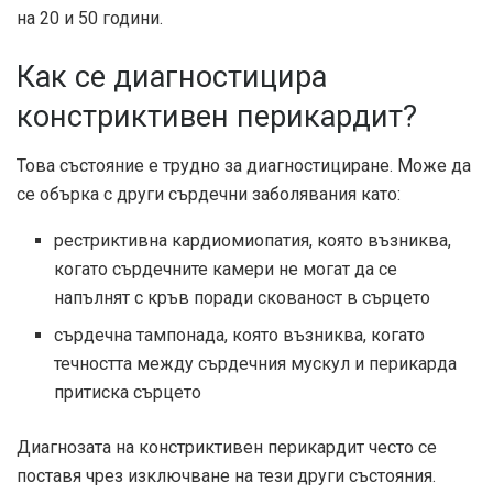
на 20 и 50 години
.
Как се диагностицира
констриктивен перикардит?
Това състояние е трудно за диагностициране. Може да
се обърка с други сърдечни заболявания като:
рестриктивна кардиомиопатия, която възниква,
когато сърдечните камери не могат да се
напълнят с кръв поради скованост в сърцето
сърдечна тампонада, която възниква, когато
течността между сърдечния мускул и перикарда
притиска сърцето
Диагнозата на констриктивен перикардит често се
поставя чрез изключване на тези други състояния.